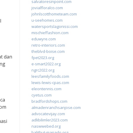
salvatoresinpoint.com
jovialfloralco.com
johnlscotthometeam.com
l
u-seehomes.com
watersportslagonissi.com
mischieffashion.com
eduwyre.com
retro-interiors.com
theblvd-boise.com
at dan
fpet2023.org
ang
e-smart2022.org
ngrc2022.org
leesfamilyfoods.com
lewis-lewis-cpas.com
eleontennis.com
cyetus.com
aca
bradfordshops.com
com
almadenranchsanjose.com
advocatevijay.com
adlibilimler2023.com
asi
naswwebed.org
balithut-manado.org