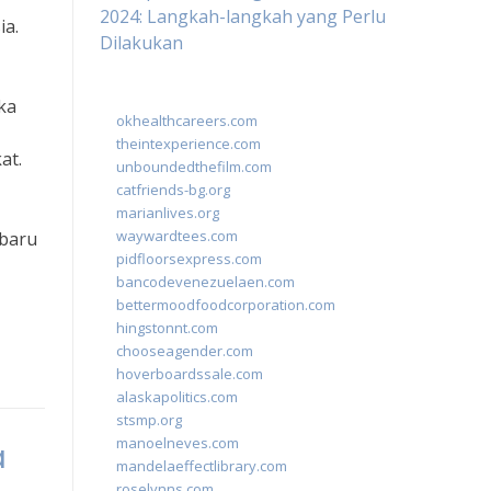
2024: Langkah-langkah yang Perlu
ia.
Dilakukan
ka
okhealthcareers.com
theintexperience.com
at.
unboundedthefilm.com
catfriends-bg.org
marianlives.org
waywardtees.com
rbaru
pidfloorsexpress.com
bancodevenezuelaen.com
bettermoodfoodcorporation.com
hingstonnt.com
chooseagender.com
hoverboardssale.com
alaskapolitics.com
stsmp.org
manoelneves.com
a
mandelaeffectlibrary.com
roselynns.com