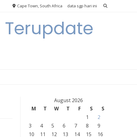
Cape Town, South Africa
data sgp hari ini
n Terupdate
August 2026
M
T
W
T
F
S
S
1
2
3
4
5
6
7
8
9
10
11
12
13
14
15
16