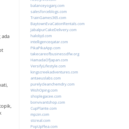
balanceyoganj.com
salesforceblogs.com
TrainGames365.com
BaytownEvaCationRentals.com
JabalpurCakeDelivery.com
g ada
halobjd.com
intelligenceqatar.com
PikaPikaApp.com
ot
takecareofbusinessdfw.org
HamadaOfJapan.com
VersifyLifestyle.com
kingscreekadventures.com
antaeuslabs.com
purelycleanchemdry.com
ati,
WishOping.com
shoplegacee.com
bonvivantshop.com
topik,
CupPlante.com
k
mpzin.com
stcreal.com
PopUpFlea.com