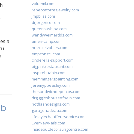
valueml.com
ih
rebeccatorresjewelry.com
jmpbliss.com
”
drjorgerico.com
queensushipa.com
wendyweimerdds.com
esia
ameri-camp.com
hrsreceivables.com
ru
empconst1.com
h
cinderella-support.com
bigpinkrestaurant.com
inspirehuahin.com
memmingerspainting.com
jeremypbeasley.com
thesandwichdepotcos.com
drgiggleshouseofpain.com
hotflashdesigns.com
ib
garagenadeau.com
lifestylechauffeurservice.com
EverNewNails.com
insideoutdecoratingcentre.com