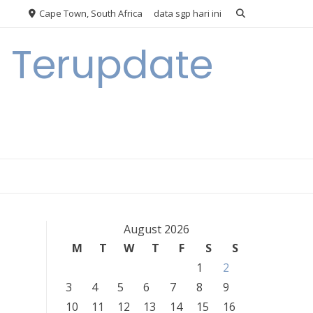
Cape Town, South Africa
data sgp hari ini
n Terupdate
August 2026
M
T
W
T
F
S
S
1
2
3
4
5
6
7
8
9
10
11
12
13
14
15
16