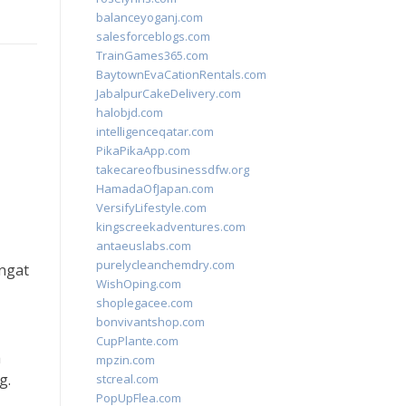
balanceyoganj.com
salesforceblogs.com
TrainGames365.com
BaytownEvaCationRentals.com
JabalpurCakeDelivery.com
halobjd.com
intelligenceqatar.com
PikaPikaApp.com
takecareofbusinessdfw.org
HamadaOfJapan.com
VersifyLifestyle.com
kingscreekadventures.com
antaeuslabs.com
purelycleanchemdry.com
angat
WishOping.com
shoplegacee.com
bonvivantshop.com
CupPlante.com
a
mpzin.com
g.
stcreal.com
PopUpFlea.com