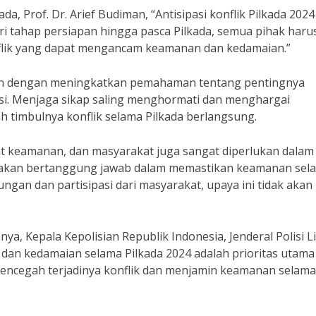
da, Prof. Dr. Arief Budiman, “Antisipasi konflik Pilkada 2024
ri tahap persiapan hingga pasca Pilkada, semua pihak haru
nflik yang dapat mengancam keamanan dan kedamaian.”
alah dengan meningkatkan pemahaman tentang pentingnya
i. Menjaga sikap saling menghormati dan menghargai
imbulnya konflik selama Pilkada berlangsung.
rat keamanan, dan masyarakat juga sangat diperlukan dalam
n akan bertanggung jawab dalam memastikan keamanan sel
gan dan partisipasi dari masyarakat, upaya ini tidak akan
, Kepala Kepolisian Republik Indonesia, Jenderal Polisi L
an kedamaian selama Pilkada 2024 adalah prioritas utama
 mencegah terjadinya konflik dan menjamin keamanan selama