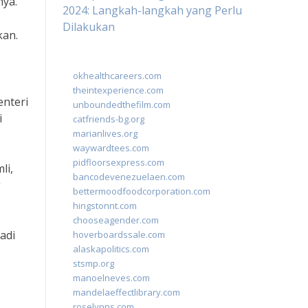
nya.
2024: Langkah-langkah yang Perlu
Dilakukan
kan.
okhealthcareers.com
theintexperience.com
enteri
unboundedthefilm.com
i
catfriends-bg.org
marianlives.org
waywardtees.com
pidfloorsexpress.com
li,
bancodevenezuelaen.com
g
bettermoodfoodcorporation.com
hingstonnt.com
chooseagender.com
adi
hoverboardssale.com
alaskapolitics.com
stsmp.org
manoelneves.com
mandelaeffectlibrary.com
roselynns.com