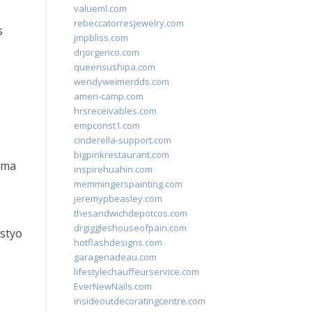
valueml.com
rebeccatorresjewelry.com
s
jmpbliss.com
drjorgerico.com
queensushipa.com
wendyweimerdds.com
ameri-camp.com
hrsreceivables.com
empconst1.com
cinderella-support.com
bigpinkrestaurant.com
ama
inspirehuahin.com
memmingerspainting.com
jeremypbeasley.com
thesandwichdepotcos.com
drgiggleshouseofpain.com
istyo
hotflashdesigns.com
garagenadeau.com
lifestylechauffeurservice.com
EverNewNails.com
insideoutdecoratingcentre.com