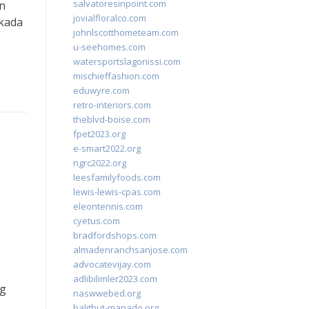
salvatoresinpoint.com
n
jovialfloralco.com
lkada
johnlscotthometeam.com
u-seehomes.com
watersportslagonissi.com
mischieffashion.com
eduwyre.com
retro-interiors.com
theblvd-boise.com
fpet2023.org
e-smart2022.org
ngrc2022.org
leesfamilyfoods.com
lewis-lewis-cpas.com
eleontennis.com
cyetus.com
bradfordshops.com
almadenranchsanjose.com
advocatevijay.com
adlibilimler2023.com
ng
naswwebed.org
balithut-manado.org