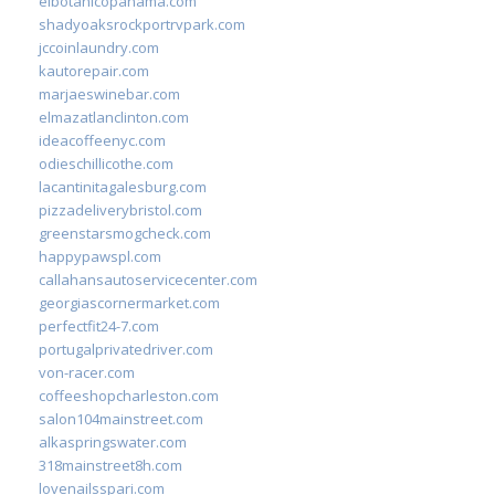
elbotanicopanama.com
shadyoaksrockportrvpark.com
jccoinlaundry.com
kautorepair.com
marjaeswinebar.com
elmazatlanclinton.com
ideacoffeenyc.com
odieschillicothe.com
lacantinitagalesburg.com
pizzadeliverybristol.com
greenstarsmogcheck.com
happypawspl.com
callahansautoservicecenter.com
georgiascornermarket.com
perfectfit24-7.com
portugalprivatedriver.com
von-racer.com
coffeeshopcharleston.com
salon104mainstreet.com
alkaspringswater.com
318mainstreet8h.com
lovenailsspari.com