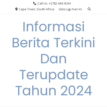
Skip
Call Us: +2782 444 YEAH
to
Cape Town, South Africa
data sgp hari ini
content
Informasi
Berita Terkini
Dan
Terupdate
Tahun 2024