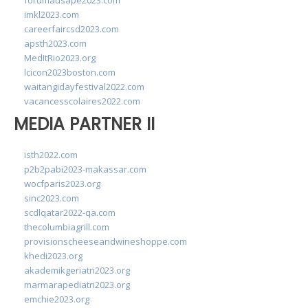
forumausape2023.com
imkl2023.com
careerfaircsd2023.com
apsth2023.com
MedItRio2023.org
lcicon2023boston.com
waitangidayfestival2022.com
vacancesscolaires2022.com
MEDIA PARTNER II
isth2022.com
p2b2pabi2023-makassar.com
wocfparis2023.org
sinc2023.com
scdlqatar2022-qa.com
thecolumbiagrill.com
provisionscheeseandwineshoppe.com
khedi2023.org
akademikgeriatri2023.org
marmarapediatri2023.org
emchie2023.org