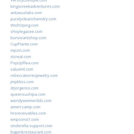
VersifyLifestyle.com
kingscreekadventures.com
antaeuslabs.com
purelycleanchemdry.com
WishOping.com
shoplegacee.com
bonvivantshop.com
CupPlante.com
mpzin.com
stcreal.com
PopUpFlea.com
valueml.com
rebeccatorresjewelry.com
jmpbliss.com
drjorgerico.com
queensushipa.com
wendyweimerdds.com
ameri-camp.com
hrsreceivables.com
empconst1.com
cinderella-support.com
bigpinkrestaurant.com