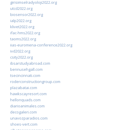
girisimselradyoloji2022.org
utcd2022.org
biosensor2022.org
ialp2022.org
klivet2022.org
ifac-hms2022.org
taoms2022.org
iias-euromena-conference2022.org
ivd2022.org
csity2022.org
ibsarstudyabroad.com
bennusehgall.com
tsecincinnati.com
roderconstructiongroup.com
plazabatai.com
hawkscayresort.com
hellonquads.com
diarioanimales.com
decogaleri.com
unavozparadios.com
shoes-vert.com