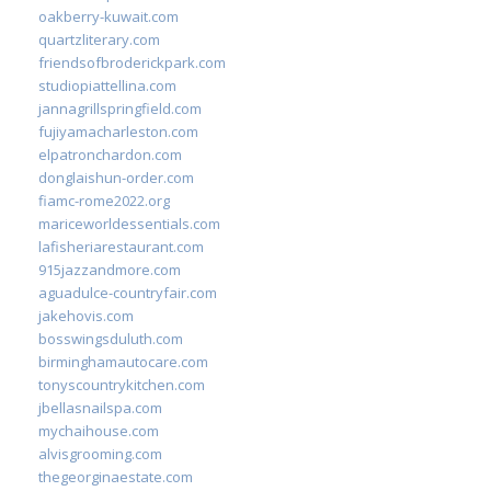
oakberry-kuwait.com
quartzliterary.com
friendsofbroderickpark.com
studiopiattellina.com
jannagrillspringfield.com
fujiyamacharleston.com
elpatronchardon.com
donglaishun-order.com
fiamc-rome2022.org
mariceworldessentials.com
lafisheriarestaurant.com
915jazzandmore.com
aguadulce-countryfair.com
jakehovis.com
bosswingsduluth.com
birminghamautocare.com
tonyscountrykitchen.com
jbellasnailspa.com
mychaihouse.com
alvisgrooming.com
thegeorginaestate.com