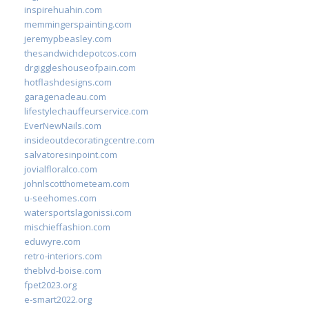
inspirehuahin.com
memmingerspainting.com
jeremypbeasley.com
thesandwichdepotcos.com
drgiggleshouseofpain.com
hotflashdesigns.com
garagenadeau.com
lifestylechauffeurservice.com
EverNewNails.com
insideoutdecoratingcentre.com
salvatoresinpoint.com
jovialfloralco.com
johnlscotthometeam.com
u-seehomes.com
watersportslagonissi.com
mischieffashion.com
eduwyre.com
retro-interiors.com
theblvd-boise.com
fpet2023.org
e-smart2022.org