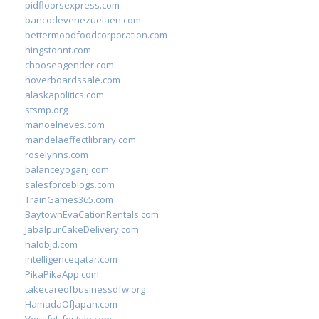
pidfloorsexpress.com
bancodevenezuelaen.com
bettermoodfoodcorporation.com
hingstonnt.com
chooseagender.com
hoverboardssale.com
alaskapolitics.com
stsmp.org
manoelneves.com
mandelaeffectlibrary.com
roselynns.com
balanceyoganj.com
salesforceblogs.com
TrainGames365.com
BaytownEvaCationRentals.com
JabalpurCakeDelivery.com
halobjd.com
intelligenceqatar.com
PikaPikaApp.com
takecareofbusinessdfw.org
HamadaOfJapan.com