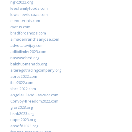
ngrc2022.org
leesfamilyfoods.com
lewis-lewis-cpas.com
eleontennis.com
cyetus.com
bradfordshops.com
almadenranchsanjose.com
advocatevijay.com
adlibilimler2023.com
naswwebed.org
balithut-manado.org
alteregotradingcompany.org
aprce2022.com
ibie2022.com
sbcc-2022.com
AngolaOilAndGas2022.com
Convoy4Freedom2022.com
grur2023.org
hkhk2023.org
napm2023.org
apsdfd2023.org