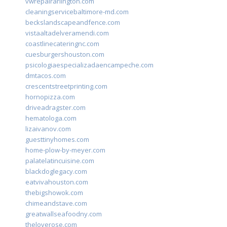
vwrepairarlington.com
cleaningservicebaltimore-md.com
beckslandscapeandfence.com
vistaaltadelveramendi.com
coastlinecateringnc.com
cuesburgershouston.com
psicologiaespecializadaencampeche.com
dmtacos.com
crescentstreetprinting.com
hornopizza.com
driveadragster.com
hematologa.com
lizaivanov.com
guesttinyhomes.com
home-plow-by-meyer.com
palatelatincuisine.com
blackdoglegacy.com
eatvivahouston.com
thebigshowok.com
chimeandstave.com
greatwallseafoodny.com
theloverose.com