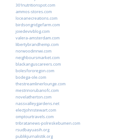
301nutritionspot.com
ammos-stores.com
loceanecreations.com
birdsongridgefarm.com
joiedevivblog.com
valera-amsterdam.com
libertybrandhemp.com
norwoodinnwi.com
neighboursmarket.com
blackanguscareers.com
bolesfororegon.com
bodega-ole.com
thestreamlinerlounge.com
mestrinorubanofc.com
novelatherton.com
nassvalleygardens.net
electjohnstewart.com
omptourtravels.com
tribratanews-polreskebumen.com
rsudbayuasih.org
publikjurnalistik.org