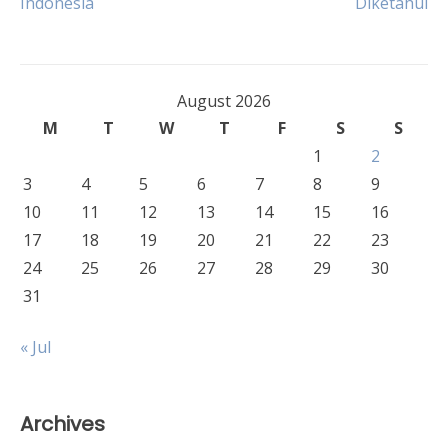
Indonesia
Diketahui
August 2026
M
T
W
T
F
S
S
1
2
3
4
5
6
7
8
9
10
11
12
13
14
15
16
17
18
19
20
21
22
23
24
25
26
27
28
29
30
31
« Jul
Archives