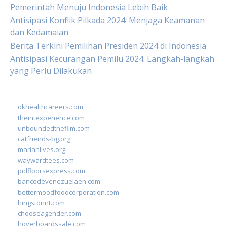
Pemerintah Menuju Indonesia Lebih Baik
Antisipasi Konflik Pilkada 2024: Menjaga Keamanan
dan Kedamaian
Berita Terkini Pemilihan Presiden 2024 di Indonesia
Antisipasi Kecurangan Pemilu 2024: Langkah-langkah
yang Perlu Dilakukan
okhealthcareers.com
theintexperience.com
unboundedthefilm.com
catfriends-bg.org
marianlives.org
waywardtees.com
pidfloorsexpress.com
bancodevenezuelaen.com
bettermoodfoodcorporation.com
hingstonnt.com
chooseagender.com
hoverboardssale.com