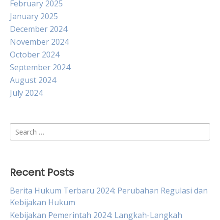
February 2025
January 2025
December 2024
November 2024
October 2024
September 2024
August 2024
July 2024
Search
for:
Recent Posts
Berita Hukum Terbaru 2024: Perubahan Regulasi dan
Kebijakan Hukum
Kebijakan Pemerintah 2024: Langkah-Langkah