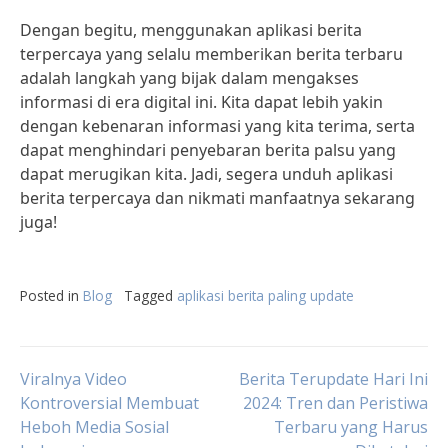
Dengan begitu, menggunakan aplikasi berita
terpercaya yang selalu memberikan berita terbaru
adalah langkah yang bijak dalam mengakses
informasi di era digital ini. Kita dapat lebih yakin
dengan kebenaran informasi yang kita terima, serta
dapat menghindari penyebaran berita palsu yang
dapat merugikan kita. Jadi, segera unduh aplikasi
berita terpercaya dan nikmati manfaatnya sekarang
juga!
Posted in
Blog
Tagged
aplikasi berita paling update
Post
Viralnya Video
Berita Terupdate Hari Ini
Kontroversial Membuat
2024: Tren dan Peristiwa
Heboh Media Sosial
Terbaru yang Harus
navigation