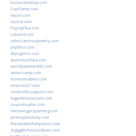
bonvivantshop.com
CupPlante.com
mpzin.com
stcreal.com
PopUpFlea.com
valueml.com
rebeccatorresjewelry.com
jmpbliss.com
drjorgerico.com
queensushipa.com
wendyweimerdds.com
ameri-camp.com
hrsreceivables.com
empconst1.com
cinderella-support.com
bigpinkrestaurant.com
inspirehuahin.com
memmingerspainting.com
jeremypbeasley.com
thesandwichdepotcos.com
drgiggleshouseofpain.com