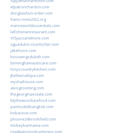
fujiyamacharleston.com
elpatronchardon.com
donglaishun-order.com
fiamc-rome2022.org
mariceworldessentials.com
lafisheriarestaurant.com
915jazzandmore.com
aguadulce-countryfair.com
jakehovis.com
bosswingsduluth.com
birminghamautocare.com
tonyscountrykitchen.com
jbellasnailspa.com
mychaihouse.com
alvisgrooming.com
thegeorginaestate.com
blythewoodseafood.com
paolosdelibangkok.com
bobacove.com
phoone24brookfield.com
mickeybarmama.com
roadwayconstructioninc.com