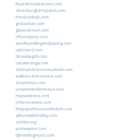
lilyandrosetearoom.com
olivesburgberrypatch.com
theslushkids.com
giobastian.com
glpascensori.com
rifloorepoxy.com
woolleymillingandpaving.com
uptonpvd.com
2troublegrill.com
casateranga.com
sticksandstonesstudiooh.com
walkers-treeservice.com
shopmossi.com
untamedcollectivesd.com
mxpwellness.com
infernocanine.com
thepaperhousecollection.com
allisonwillisholley.com
solslite.org
portwayinn.com
djmaddogmusic.com