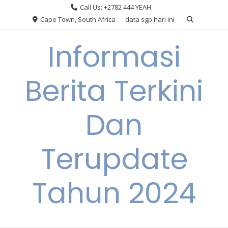
Skip
Call Us: +2782 444 YEAH
to
Cape Town, South Africa
data sgp hari ini
content
Informasi
Berita Terkini
Dan
Terupdate
Tahun 2024