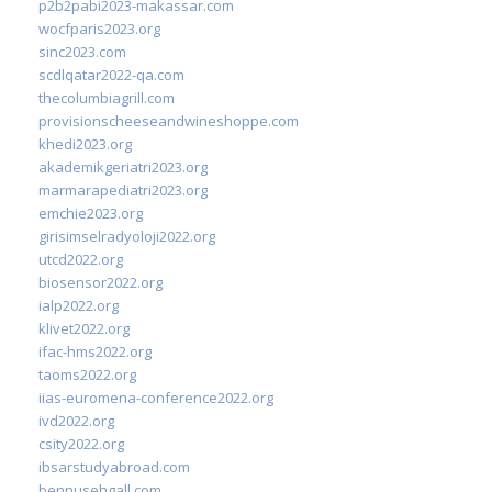
p2b2pabi2023-makassar.com
wocfparis2023.org
sinc2023.com
scdlqatar2022-qa.com
thecolumbiagrill.com
provisionscheeseandwineshoppe.com
khedi2023.org
akademikgeriatri2023.org
marmarapediatri2023.org
emchie2023.org
girisimselradyoloji2022.org
utcd2022.org
biosensor2022.org
ialp2022.org
klivet2022.org
ifac-hms2022.org
taoms2022.org
iias-euromena-conference2022.org
ivd2022.org
csity2022.org
ibsarstudyabroad.com
bennusehgall.com