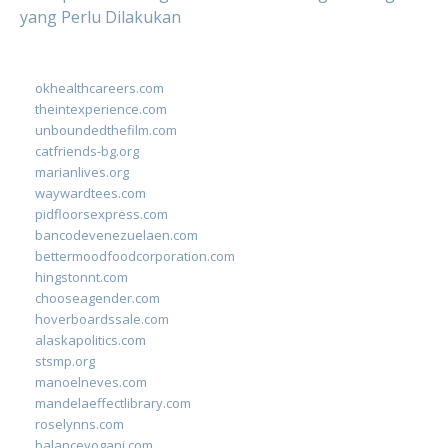
yang Perlu Dilakukan
okhealthcareers.com
theintexperience.com
unboundedthefilm.com
catfriends-bg.org
marianlives.org
waywardtees.com
pidfloorsexpress.com
bancodevenezuelaen.com
bettermoodfoodcorporation.com
hingstonnt.com
chooseagender.com
hoverboardssale.com
alaskapolitics.com
stsmp.org
manoelneves.com
mandelaeffectlibrary.com
roselynns.com
balanceyoganj.com