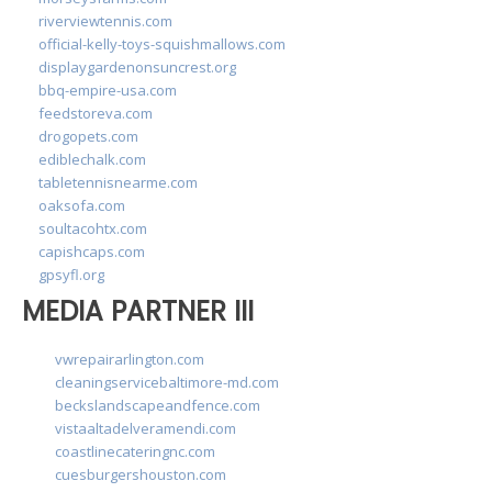
riverviewtennis.com
official-kelly-toys-squishmallows.com
displaygardenonsuncrest.org
bbq-empire-usa.com
feedstoreva.com
drogopets.com
ediblechalk.com
tabletennisnearme.com
oaksofa.com
soultacohtx.com
capishcaps.com
gpsyfl.org
MEDIA PARTNER III
vwrepairarlington.com
cleaningservicebaltimore-md.com
beckslandscapeandfence.com
vistaaltadelveramendi.com
coastlinecateringnc.com
cuesburgershouston.com