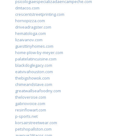
psicologiaespecializadaencampeche.com
dmtacos.com
crescentstreetprinting.com
hornopizza.com
driveadragster.com
hematologa.com
lizaivanov.com
guesttinyhomes.com
home-plow-by-meyer.com
palatelatincuisine.com
blackdoglegacy.com
eatvivahouston.com
thebigshowok.com
chimeandstave.com
greatwallseafoodny.com
theloverose.com
gabriovoice.com
resinflowart.com
p-sports.net
korsairstreetwear.com
petshopallston.com
avenue26tacos.com