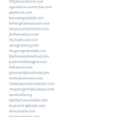
915jazzandmore.com
aguadulce-countryfair.com
jakehovis.com
bosswingsduluth.com
birminghamautocare.com
tonyscountrykitchen.com
jbellasnailspa.com
mychaihouse.com
alvisgrooming.com
thegeorginaestate.com
blythewoodseafood.com
paolosdelibangkok.com
bobacove.com
phoone24brookfield.com
mickeybarmama.com
roadwayconstructioninc.com
shopdragonflyboutique.com
sportszilla.org
batchprovisionsbar.com
brasserie-gobette.com
musicrearte.com
morseysfarms.com