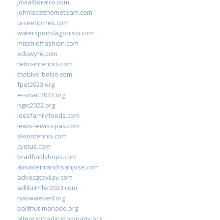
jovialfloralco.com
johnlscotthometeam.com
u-seehomes.com
watersportslagonissi.com
mischieffashion.com
eduwyre.com
retro-interiors.com
theblvd-boise.com
fpet2023.org
e-smart2022.org
ngrc2022.org
leesfamilyfoods.com
lewis-lewis-cpas.com
eleontennis.com
cyetus.com
bradfordshops.com
almadenranchsanjose.com
advocatevijay.com
adlibilimler2023.com
naswwebed.org
balithut-manado.org
alteregotradingcompany.org