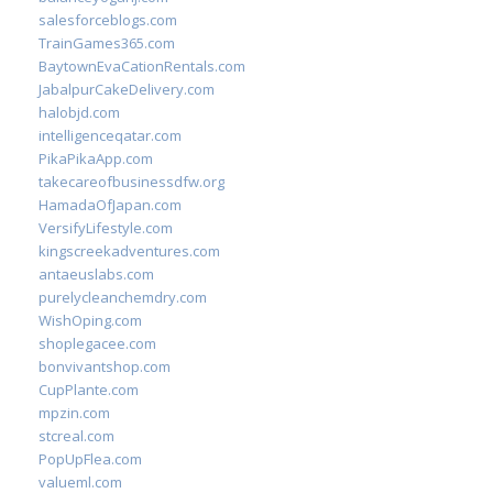
salesforceblogs.com
TrainGames365.com
BaytownEvaCationRentals.com
JabalpurCakeDelivery.com
halobjd.com
intelligenceqatar.com
PikaPikaApp.com
takecareofbusinessdfw.org
HamadaOfJapan.com
VersifyLifestyle.com
kingscreekadventures.com
antaeuslabs.com
purelycleanchemdry.com
WishOping.com
shoplegacee.com
bonvivantshop.com
CupPlante.com
mpzin.com
stcreal.com
PopUpFlea.com
valueml.com