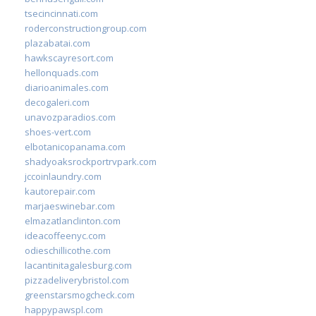
tsecincinnati.com
roderconstructiongroup.com
plazabatai.com
hawkscayresort.com
hellonquads.com
diarioanimales.com
decogaleri.com
unavozparadios.com
shoes-vert.com
elbotanicopanama.com
shadyoaksrockportrvpark.com
jccoinlaundry.com
kautorepair.com
marjaeswinebar.com
elmazatlanclinton.com
ideacoffeenyc.com
odieschillicothe.com
lacantinitagalesburg.com
pizzadeliverybristol.com
greenstarsmogcheck.com
happypawspl.com