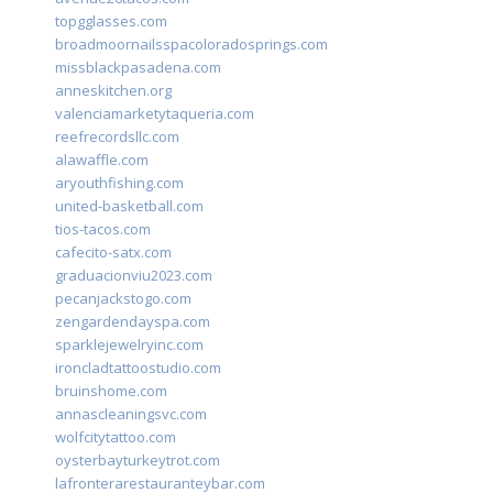
topgglasses.com
broadmoornailsspacoloradosprings.com
missblackpasadena.com
anneskitchen.org
valenciamarketytaqueria.com
reefrecordsllc.com
alawaffle.com
aryouthfishing.com
united-basketball.com
tios-tacos.com
cafecito-satx.com
graduacionviu2023.com
pecanjackstogo.com
zengardendayspa.com
sparklejewelryinc.com
ironcladtattoostudio.com
bruinshome.com
annascleaningsvc.com
wolfcitytattoo.com
oysterbayturkeytrot.com
lafronterarestauranteybar.com