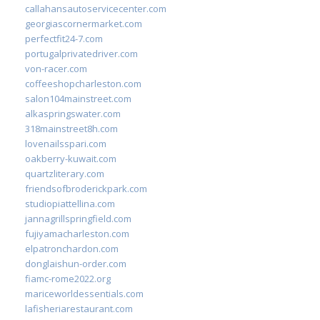
callahansautoservicecenter.com
georgiascornermarket.com
perfectfit24-7.com
portugalprivatedriver.com
von-racer.com
coffeeshopcharleston.com
salon104mainstreet.com
alkaspringswater.com
318mainstreet8h.com
lovenailsspari.com
oakberry-kuwait.com
quartzliterary.com
friendsofbroderickpark.com
studiopiattellina.com
jannagrillspringfield.com
fujiyamacharleston.com
elpatronchardon.com
donglaishun-order.com
fiamc-rome2022.org
mariceworldessentials.com
lafisheriarestaurant.com