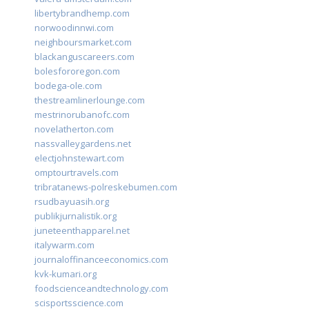
libertybrandhemp.com
norwoodinnwi.com
neighboursmarket.com
blackanguscareers.com
bolesfororegon.com
bodega-ole.com
thestreamlinerlounge.com
mestrinorubanofc.com
novelatherton.com
nassvalleygardens.net
electjohnstewart.com
omptourtravels.com
tribratanews-polreskebumen.com
rsudbayuasih.org
publikjurnalistik.org
juneteenthapparel.net
italywarm.com
journaloffinanceeconomics.com
kvk-kumari.org
foodscienceandtechnology.com
scisportsscience.com