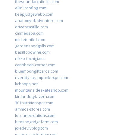
thesoundarchitects.com
allin1roofing.com
keepjudgewebb.com
anatomyofadventure.com
drivancastillo.com
cmmedspa.com
midletontkd.com
gardensandgrills.com
basilfoodwine.com
nikko-tochigi.net
caribbean-corner.com
bluemoongiftcards.com
rivercitysteampunkexpo.com
kchoops.net
mountainsideskateshop.com
kirtlandcitytavern.com
301nutritionspot.com
ammos-stores.com
loceanecreations.com
birdsongridgefarm.com
joiedevivblog.com
valera-amsterdam.com