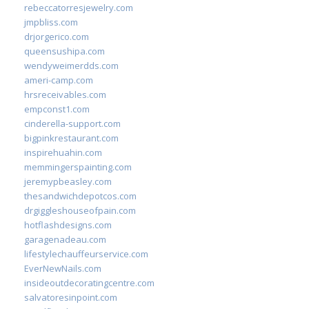
rebeccatorresjewelry.com
jmpbliss.com
drjorgerico.com
queensushipa.com
wendyweimerdds.com
ameri-camp.com
hrsreceivables.com
empconst1.com
cinderella-support.com
bigpinkrestaurant.com
inspirehuahin.com
memmingerspainting.com
jeremypbeasley.com
thesandwichdepotcos.com
drgiggleshouseofpain.com
hotflashdesigns.com
garagenadeau.com
lifestylechauffeurservice.com
EverNewNails.com
insideoutdecoratingcentre.com
salvatoresinpoint.com