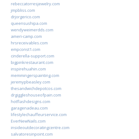
rebeccatorresjewelry.com
jmpbliss.com
drjorgerico.com
queensushipa.com
wendyweimerdds.com
ameri-camp.com
hrsreceivables.com
empconst1.com
cinderella-support.com
bigpinkrestaurant.com
inspirehuahin.com
memmingerspainting.com
jeremypbeasley.com
thesandwichdepotcos.com
drgiggleshouseofpain.com
hotflashdesigns.com
garagenadeau.com
lifestylechauffeurservice.com
EverNewNails.com
insideoutdecoratingcentre.com
salvatoresinpoint.com