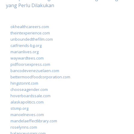
yang Perlu Dilakukan
okhealthcareers.com
theintexperience.com
unboundedthefilm.com
catfriends-bg.org
marianlives.org
waywardtees.com
pidfloorsexpress.com
bancodevenezuelaen.com
bettermoodfoodcorporation.com
hingstonnt.com
chooseagender.com
hoverboardssale.com
alaskapolitics.com
stsmp.org
manoelneves.com
mandelaeffectlibrary.com
roselynns.com
balanceyoganj.com