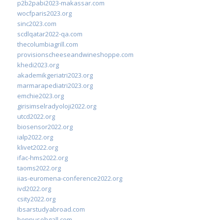
p2b2pabi2023-makassar.com
wocfparis2023.org
sinc2023.com
scdlqatar2022-qa.com
thecolumbiagrill.com
provisionscheeseandwineshoppe.com
khedi2023.org
akademikgeriatri2023.org
marmarapediatri2023.org
emchie2023.org
girisimselradyoloji2022.org
utcd2022.org
biosensor2022.org
ialp2022.org
klivet2022.org
ifac-hms2022.org
taoms2022.org
iias-euromena-conference2022.org
ivd2022.org
csity2022.org
ibsarstudyabroad.com
bennusehgall.com