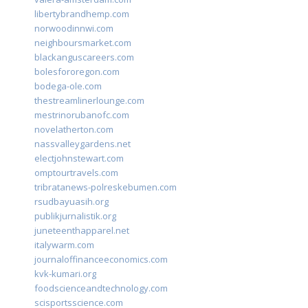
libertybrandhemp.com
norwoodinnwi.com
neighboursmarket.com
blackanguscareers.com
bolesfororegon.com
bodega-ole.com
thestreamlinerlounge.com
mestrinorubanofc.com
novelatherton.com
nassvalleygardens.net
electjohnstewart.com
omptourtravels.com
tribratanews-polreskebumen.com
rsudbayuasih.org
publikjurnalistik.org
juneteenthapparel.net
italywarm.com
journaloffinanceeconomics.com
kvk-kumari.org
foodscienceandtechnology.com
scisportsscience.com