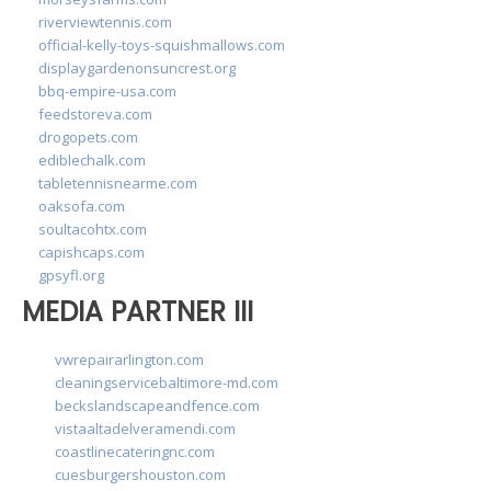
riverviewtennis.com
official-kelly-toys-squishmallows.com
displaygardenonsuncrest.org
bbq-empire-usa.com
feedstoreva.com
drogopets.com
ediblechalk.com
tabletennisnearme.com
oaksofa.com
soultacohtx.com
capishcaps.com
gpsyfl.org
MEDIA PARTNER III
vwrepairarlington.com
cleaningservicebaltimore-md.com
beckslandscapeandfence.com
vistaaltadelveramendi.com
coastlinecateringnc.com
cuesburgershouston.com