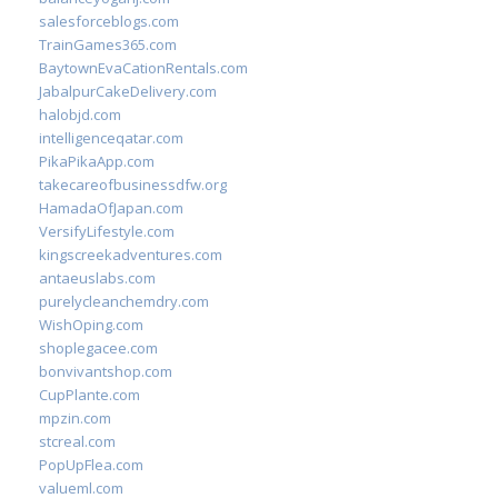
salesforceblogs.com
TrainGames365.com
BaytownEvaCationRentals.com
JabalpurCakeDelivery.com
halobjd.com
intelligenceqatar.com
PikaPikaApp.com
takecareofbusinessdfw.org
HamadaOfJapan.com
VersifyLifestyle.com
kingscreekadventures.com
antaeuslabs.com
purelycleanchemdry.com
WishOping.com
shoplegacee.com
bonvivantshop.com
CupPlante.com
mpzin.com
stcreal.com
PopUpFlea.com
valueml.com