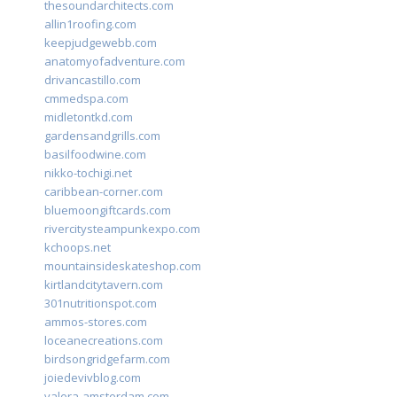
thesoundarchitects.com
allin1roofing.com
keepjudgewebb.com
anatomyofadventure.com
drivancastillo.com
cmmedspa.com
midletontkd.com
gardensandgrills.com
basilfoodwine.com
nikko-tochigi.net
caribbean-corner.com
bluemoongiftcards.com
rivercitysteampunkexpo.com
kchoops.net
mountainsideskateshop.com
kirtlandcitytavern.com
301nutritionspot.com
ammos-stores.com
loceanecreations.com
birdsongridgefarm.com
joiedevivblog.com
valera-amsterdam.com