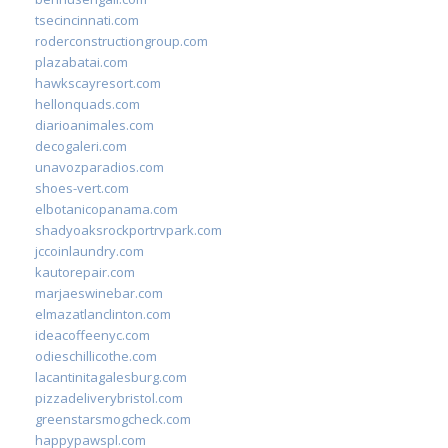
tsecincinnati.com
roderconstructiongroup.com
plazabatai.com
hawkscayresort.com
hellonquads.com
diarioanimales.com
decogaleri.com
unavozparadios.com
shoes-vert.com
elbotanicopanama.com
shadyoaksrockportrvpark.com
jccoinlaundry.com
kautorepair.com
marjaeswinebar.com
elmazatlanclinton.com
ideacoffeenyc.com
odieschillicothe.com
lacantinitagalesburg.com
pizzadeliverybristol.com
greenstarsmogcheck.com
happypawspl.com