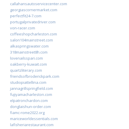
callahansautoservicecenter.com
georgiascornermarket.com
perfectfit24-7.com
portugalprivatedriver.com
von-racer.com
coffeeshopcharleston.com
salon104mainstreet.com
alkaspringswater.com
318mainstreet8h.com
lovenailsspari.com
oakberry-kuwait.com
quartzliterary.com
friendsofbroderickpark.com
studiopiattellina.com
jannagrillspringfield.com
fujiyamacharleston.com
elpatronchardon.com
donglaishun-order.com
fiamc-rome2022.org
mariceworldessentials.com
lafisheriarestaurant.com