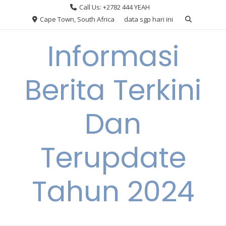
Skip
Call Us: +2782 444 YEAH
to
Cape Town, South Africa
data sgp hari ini
content
Informasi
Berita Terkini
Dan
Terupdate
Tahun 2024