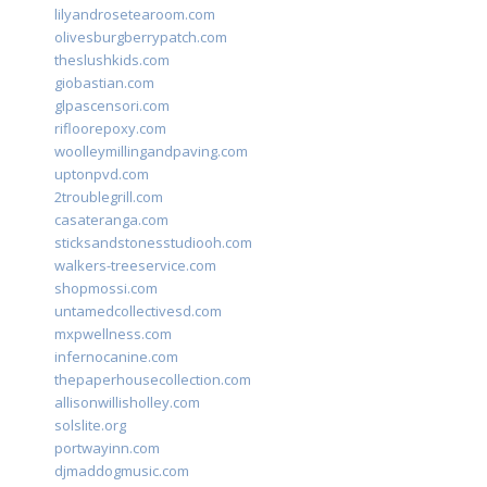
lilyandrosetearoom.com
olivesburgberrypatch.com
theslushkids.com
giobastian.com
glpascensori.com
rifloorepoxy.com
woolleymillingandpaving.com
uptonpvd.com
2troublegrill.com
casateranga.com
sticksandstonesstudiooh.com
walkers-treeservice.com
shopmossi.com
untamedcollectivesd.com
mxpwellness.com
infernocanine.com
thepaperhousecollection.com
allisonwillisholley.com
solslite.org
portwayinn.com
djmaddogmusic.com