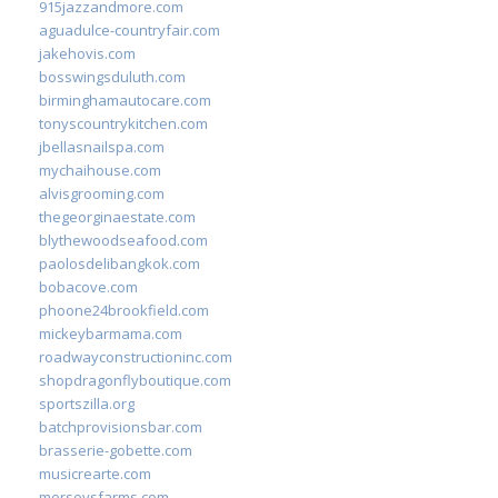
915jazzandmore.com
aguadulce-countryfair.com
jakehovis.com
bosswingsduluth.com
birminghamautocare.com
tonyscountrykitchen.com
jbellasnailspa.com
mychaihouse.com
alvisgrooming.com
thegeorginaestate.com
blythewoodseafood.com
paolosdelibangkok.com
bobacove.com
phoone24brookfield.com
mickeybarmama.com
roadwayconstructioninc.com
shopdragonflyboutique.com
sportszilla.org
batchprovisionsbar.com
brasserie-gobette.com
musicrearte.com
morseysfarms.com