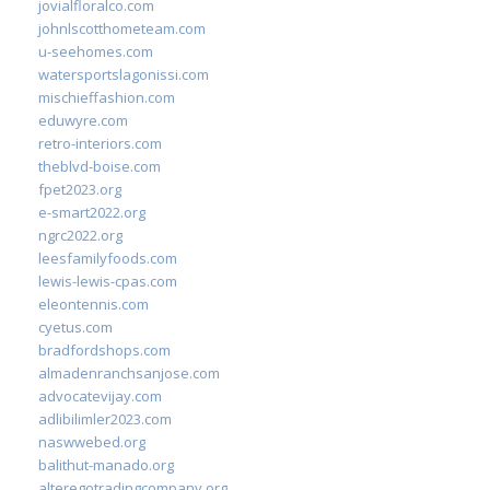
jovialfloralco.com
johnlscotthometeam.com
u-seehomes.com
watersportslagonissi.com
mischieffashion.com
eduwyre.com
retro-interiors.com
theblvd-boise.com
fpet2023.org
e-smart2022.org
ngrc2022.org
leesfamilyfoods.com
lewis-lewis-cpas.com
eleontennis.com
cyetus.com
bradfordshops.com
almadenranchsanjose.com
advocatevijay.com
adlibilimler2023.com
naswwebed.org
balithut-manado.org
alteregotradingcompany.org