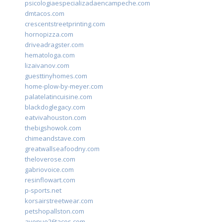
psicologiaespecializadaencampeche.com
dmtacos.com
crescentstreetprinting.com
hornopizza.com
driveadragster.com
hematologa.com
lizaivanov.com
guesttinyhomes.com
home-plow-by-meyer.com
palatelatincuisine.com
blackdoglegacy.com
eatvivahouston.com
thebigshowok.com
chimeandstave.com
greatwallseafoodny.com
theloverose.com
gabriovoice.com
resinflowart.com
p-sports.net
korsairstreetwear.com
petshopallston.com
avenue26tacos.com