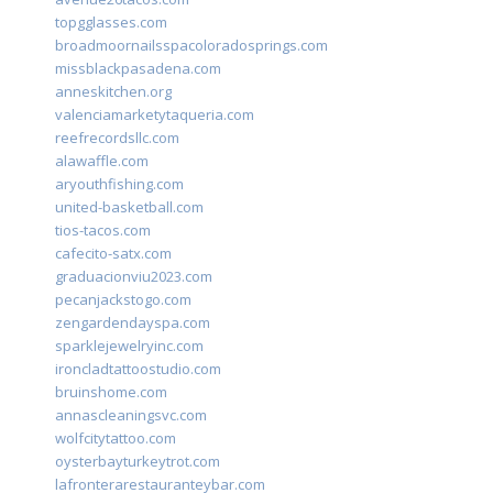
topgglasses.com
broadmoornailsspacoloradosprings.com
missblackpasadena.com
anneskitchen.org
valenciamarketytaqueria.com
reefrecordsllc.com
alawaffle.com
aryouthfishing.com
united-basketball.com
tios-tacos.com
cafecito-satx.com
graduacionviu2023.com
pecanjackstogo.com
zengardendayspa.com
sparklejewelryinc.com
ironcladtattoostudio.com
bruinshome.com
annascleaningsvc.com
wolfcitytattoo.com
oysterbayturkeytrot.com
lafronterarestauranteybar.com