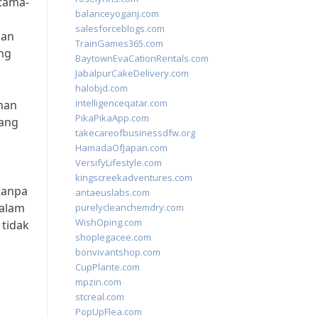
rtama-
balanceyoganj.com
salesforceblogs.com
kan
TrainGames365.com
ng
BaytownEvaCationRentals.com
JabalpurCakeDelivery.com
halobjd.com
intelligenceqatar.com
han
PikaPikaApp.com
nang
takecareofbusinessdfw.org
HamadaOfJapan.com
VersifyLifestyle.com
kingscreekadventures.com
tanpa
antaeuslabs.com
dalam
purelycleanchemdry.com
WishOping.com
 tidak
shoplegacee.com
bonvivantshop.com
CupPlante.com
mpzin.com
stcreal.com
PopUpFlea.com