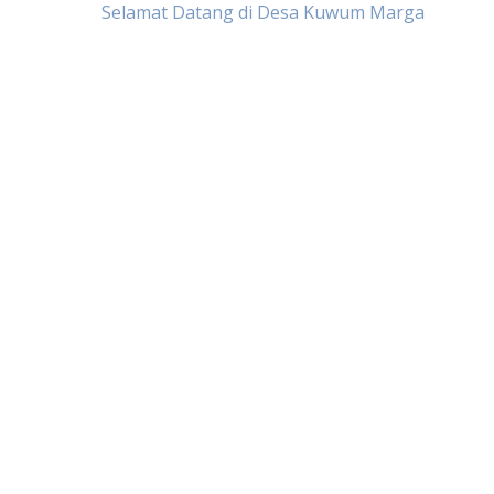
Post
Selamat Datang di Desa Kuwum Marga
navigation