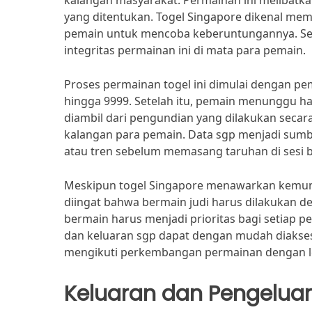
kalangan masyarakat. Permainan ini melibatk
yang ditentukan. Togel Singapore dikenal memi
pemain untuk mencoba keberuntungannya. Set
integritas permainan ini di mata para pemain.
Proses permainan togel ini dimulai dengan pe
hingga 9999. Setelah itu, pemain menunggu has
diambil dari pengundian yang dilakukan seca
kalangan para pemain. Data sgp menjadi sumbe
atau tren sebelum memasang taruhan di sesi b
Meskipun togel Singapore menawarkan kemun
diingat bahwa bermain judi harus dilakukan d
bermain harus menjadi prioritas bagi setiap pe
dan keluaran sgp dapat dengan mudah diakse
mengikuti perkembangan permainan dengan le
Keluaran dan Pengelua