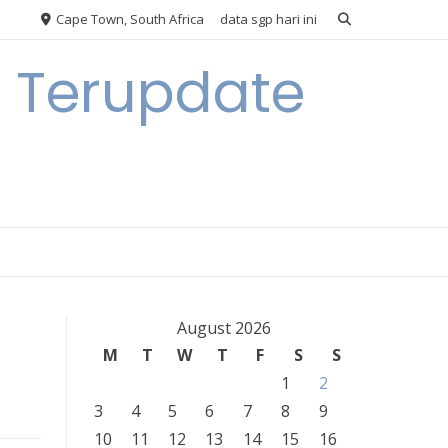
Cape Town, South Africa
data sgp hari ini
n Terupdate
August 2026
M
T
W
T
F
S
S
1
2
3
4
5
6
7
8
9
10
11
12
13
14
15
16