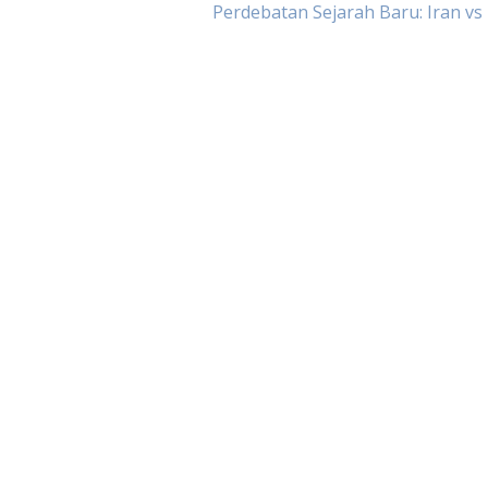
Perdebatan Sejarah Baru: Iran vs 