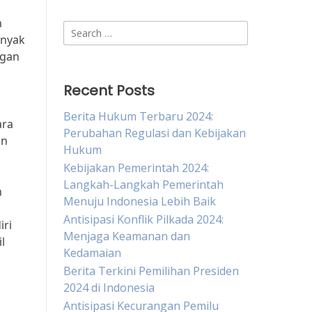
n
Search
anyak
for:
ngan
Recent Posts
Berita Hukum Terbaru 2024:
ara
Perubahan Regulasi dan Kebijakan
an
Hukum
Kebijakan Pemerintah 2024:
Langkah-Langkah Pemerintah
n
Menuju Indonesia Lebih Baik
Antisipasi Konflik Pilkada 2024:
iri
Menjaga Keamanan dan
l
Kedamaian
Berita Terkini Pemilihan Presiden
2024 di Indonesia
Antisipasi Kecurangan Pemilu