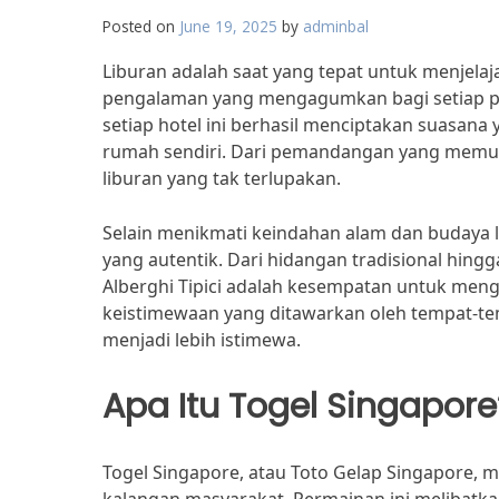
Posted on
June 19, 2025
by
adminbal
Liburan adalah saat yang tepat untuk menjelaj
pengalaman yang mengagumkan bagi setiap pe
setiap hotel ini berhasil menciptakan suasan
rumah sendiri. Dari pemandangan yang memuk
liburan yang tak terlupakan.
Selain menikmati keindahan alam dan budaya 
yang autentik. Dari hidangan tradisional hingg
Alberghi Tipici adalah kesempatan untuk mengek
keistimewaan yang ditawarkan oleh tempat-t
menjadi lebih istimewa.
Apa Itu Togel Singapore
Togel Singapore, atau Toto Gelap Singapore, 