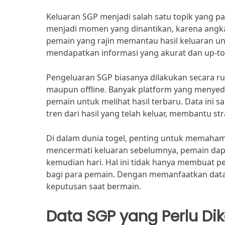
Keluaran SGP menjadi salah satu topik yang pal
menjadi momen yang dinantikan, karena ang
pemain yang rajin memantau hasil keluaran u
mendapatkan informasi yang akurat dan up-to
Pengeluaran SGP biasanya dilakukan secara rut
maupun offline. Banyak platform yang menyed
pemain untuk melihat hasil terbaru. Data ini 
tren dari hasil yang telah keluar, membantu str
Di dalam dunia togel, penting untuk memaham
mencermati keluaran sebelumnya, pemain dap
kemudian hari. Hal ini tidak hanya membuat pe
bagi para pemain. Dengan memanfaatkan data 
keputusan saat bermain.
Data SGP yang Perlu Di