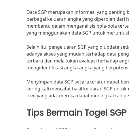
Data SGP merupakan informasi yang penting b
berbagai keluaran angka yang diperoleh dari 
membantu dalam menganalisis pola-pola tert
yang menggunakan data SGP untuk merumuskan
Selain itu, pengeluaran SGP yang diupdate set
adanya akses yang mudah terhadap data peng
terbaru dan melakukan evaluasi terhadap ang
mengidentifikasi angka-angka yang berpotens
Menyimpan data SGP secara teratur dapat ber
sering kali mencatat hasil keluaran SGP unt
tren yang ada, mereka dapat meningkatkan pe
Tips Bermain Togel SGP