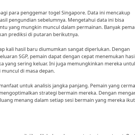
agi para penggemar togel Singapore. Data ini mencakup
hasil pengundian sebelumnya. Mengetahui data ini bisa
entu yang mungkin muncul dalam permainan. Banyak pema
 prediksi di putaran berikutnya.
iap kali hasil baru diumumkan sangat diperlukan. Dengan
eluaran SGP, pemain dapat dengan cepat menemukan hasi
ka yang sering keluar. Ini juga memungkinkan mereka untu
i muncul di masa depan.
manfaat untuk analisis jangka panjang. Pemain yang cerma
uk mengoptimalkan strategi bermain mereka. Dengan menga
luang menang dalam setiap sesi bermain yang mereka ikuti