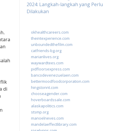
2024: Langkah-langkah yang Perlu
Dilakukan
ah.
okhealthcareers.com
theintexperience.com
ntara
unboundedthefilm.com
kan
catfriends-bg.org
marianlives.org
salah
waywardtees.com
pidfloorsexpress.com
bancodevenezuelaen.com
flik
bettermoodfoodcorporation.com
hingstonnt.com
a di
chooseagender.com
n
hoverboardssale.com
alaskapolitics.com
an
stsmp.org
manoelneves.com
mandelaeffectlibrary.com
roselynns.com