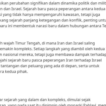
kan perubahan signifikan dalam dinamika politik dan milit
 dan Israel. Sejarah baru pasca peperangan antara kedua
asi yang tidak hanya mempengaruhi kawasan, tetapi juga
akang sejarah panjang ketegangan dan konflik, penting unt
baru ini membentuk narasi baru dalam hubungan antara T
h wajah Timur Tengah, di mana Iran dan Israel saling
semakin kompleks. Setiap langkah yang diambil oleh kedua
n nasional mereka, tetapi juga membawa dampak terhada
jahi sejarah baru pasca peperangan Iran terhadap Israel
antangan dan peluang yang ada di depan, serta untuk
a kedua pihak.
akar sejarah yang dalam dan kompleks, dimulai sejak
an, yang pada saat itu dipimpin oleh monarki Pahlavi, memi