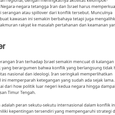
anan regional, dengan meningkatnya aktivitas kelompok-
Negara-negara tetangga Iran dan Israel harus memperkua
erangan atau spillover dari konflik tersebut. Munculnya
buat kawasan ini semakin berbahaya tetapi juga mengalih
akmuran rakyat ke masalah pertahanan dan keamanan ya
er
rangan Iran terhadap Israel semakin mencuat di kalangan
k yang berargumen bahwa konflik yang berlangsung tidak 
ntitas nasional dan ideologi. Iran seringkali memperlihatkan
al ini memperparah ketegangan yang sudah ada sejak lama.
i dari how politik luar negeri kedua negara hingga dampa
asan Timur Tengah.
 adalah peran sekutu-sekutu internasional dalam konflik in
liki kepentingan tersendiri yang mempengaruhi strategi 