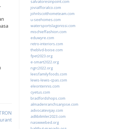
salvatoresinpoint.com
.
jovialfloralco.com
johnlscotthometeam.com
an
u-seehomes.com
masa
watersportslagonissi.com
mischieffashion.com
eduwyre.com
retro-interiors.com
theblvd-boise.com
fpet2023.org
e-smart2022.org
u
ngrc2022.org
leesfamilyfoods.com
lewis-lewis-cpas.com
eleontennis.com
cyetus.com
bradfordshops.com
almadenranchsanjose.com
advocatevijay.com
 TRON
adlibilimler2023.com
urant
naswwebed.org
balithut-manado.org