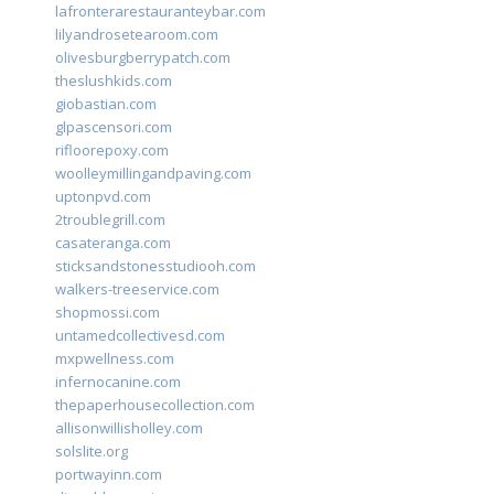
lafronterarestauranteybar.com
lilyandrosetearoom.com
olivesburgberrypatch.com
theslushkids.com
giobastian.com
glpascensori.com
rifloorepoxy.com
woolleymillingandpaving.com
uptonpvd.com
2troublegrill.com
casateranga.com
sticksandstonesstudiooh.com
walkers-treeservice.com
shopmossi.com
untamedcollectivesd.com
mxpwellness.com
infernocanine.com
thepaperhousecollection.com
allisonwillisholley.com
solslite.org
portwayinn.com