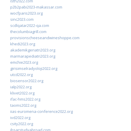
isth2022.com
p2b2pabi2023-makassar.com
wocfparis2023.org
sinc2023.com
scdlqatar2022-qa.com
thecolumbiagrill.com
provisionscheeseandwineshoppe.com
khedi2023.org
akademikgeriatri2023.org
marmarapediatri2023.org
emchie2023.org
girisimselradyoloji2022.org
utcd2022.org
biosensor2022.org
ialp2022.org
klivet2022.org
ifac-hms2022.org
taoms2022.org
iias-euromena-conference2022.org
ivd2022.org
csity2022.org
ibsarstudyabroad.com