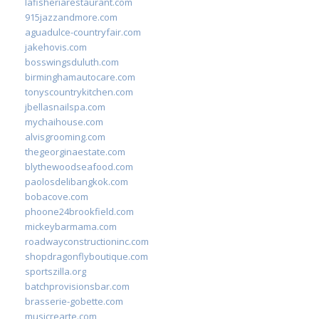
lafisheriarestaurant.com
915jazzandmore.com
aguadulce-countryfair.com
jakehovis.com
bosswingsduluth.com
birminghamautocare.com
tonyscountrykitchen.com
jbellasnailspa.com
mychaihouse.com
alvisgrooming.com
thegeorginaestate.com
blythewoodseafood.com
paolosdelibangkok.com
bobacove.com
phoone24brookfield.com
mickeybarmama.com
roadwayconstructioninc.com
shopdragonflyboutique.com
sportszilla.org
batchprovisionsbar.com
brasserie-gobette.com
musicrearte.com