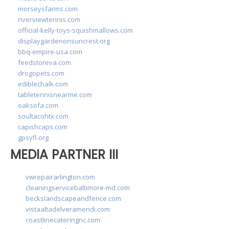
morseysfarms.com
riverviewtennis.com
official-kelly-toys-squishmallows.com
displaygardenonsuncrest.org
bbq-empire-usa.com
feedstoreva.com
drogopets.com
ediblechalk.com
tabletennisnearme.com
oaksofa.com
soultacohtx.com
capishcaps.com
gpsyfl.org
MEDIA PARTNER III
vwrepairarlington.com
cleaningservicebaltimore-md.com
beckslandscapeandfence.com
vistaaltadelveramendi.com
coastlinecateringnc.com