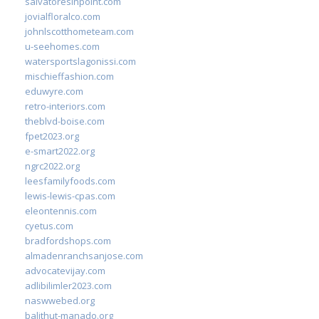
salvatoresinpoint.com
jovialfloralco.com
johnlscotthometeam.com
u-seehomes.com
watersportslagonissi.com
mischieffashion.com
eduwyre.com
retro-interiors.com
theblvd-boise.com
fpet2023.org
e-smart2022.org
ngrc2022.org
leesfamilyfoods.com
lewis-lewis-cpas.com
eleontennis.com
cyetus.com
bradfordshops.com
almadenranchsanjose.com
advocatevijay.com
adlibilimler2023.com
naswwebed.org
balithut-manado.org