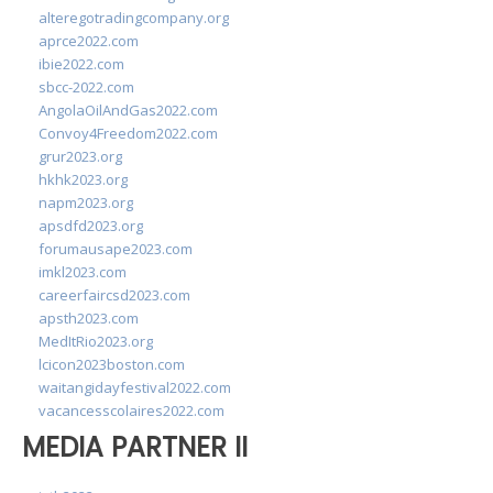
alteregotradingcompany.org
aprce2022.com
ibie2022.com
sbcc-2022.com
AngolaOilAndGas2022.com
Convoy4Freedom2022.com
grur2023.org
hkhk2023.org
napm2023.org
apsdfd2023.org
forumausape2023.com
imkl2023.com
careerfaircsd2023.com
apsth2023.com
MedItRio2023.org
lcicon2023boston.com
waitangidayfestival2022.com
vacancesscolaires2022.com
MEDIA PARTNER II