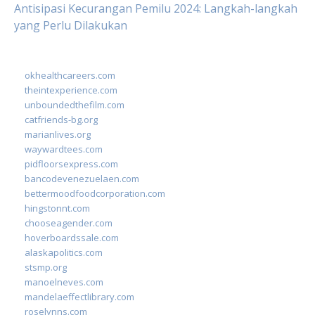
Antisipasi Kecurangan Pemilu 2024: Langkah-langkah
yang Perlu Dilakukan
okhealthcareers.com
theintexperience.com
unboundedthefilm.com
catfriends-bg.org
marianlives.org
waywardtees.com
pidfloorsexpress.com
bancodevenezuelaen.com
bettermoodfoodcorporation.com
hingstonnt.com
chooseagender.com
hoverboardssale.com
alaskapolitics.com
stsmp.org
manoelneves.com
mandelaeffectlibrary.com
roselynns.com