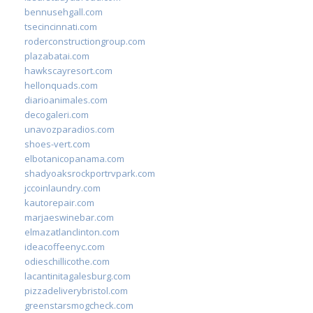
bennusehgall.com
tsecincinnati.com
roderconstructiongroup.com
plazabatai.com
hawkscayresort.com
hellonquads.com
diarioanimales.com
decogaleri.com
unavozparadios.com
shoes-vert.com
elbotanicopanama.com
shadyoaksrockportrvpark.com
jccoinlaundry.com
kautorepair.com
marjaeswinebar.com
elmazatlanclinton.com
ideacoffeenyc.com
odieschillicothe.com
lacantinitagalesburg.com
pizzadeliverybristol.com
greenstarsmogcheck.com