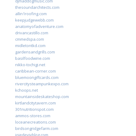
djmaddogmusic.com
thesoundarchitects.com
allin1roofing.com
keepjudgewebb.com
anatomyofadventure.com
drivancastillo.com
cmmedspa.com
midletontkd.com
gardensandgrills.com
basilfoodwine.com
nikko-tochigi.net
caribbean-corner.com
bluemoongiftcards.com
rivercitysteampunkexpo.com
kchoops.net
mountainsideskateshop.com
kirtlandcitytavern.com
301nutritionspot.com
ammos-stores.com
loceanecreations.com
birdsongridgefarm.com
joiedevivblog.com