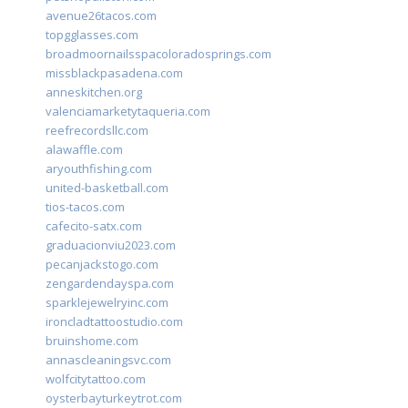
avenue26tacos.com
topgglasses.com
broadmoornailsspacoloradosprings.com
missblackpasadena.com
anneskitchen.org
valenciamarketytaqueria.com
reefrecordsllc.com
alawaffle.com
aryouthfishing.com
united-basketball.com
tios-tacos.com
cafecito-satx.com
graduacionviu2023.com
pecanjackstogo.com
zengardendayspa.com
sparklejewelryinc.com
ironcladtattoostudio.com
bruinshome.com
annascleaningsvc.com
wolfcitytattoo.com
oysterbayturkeytrot.com