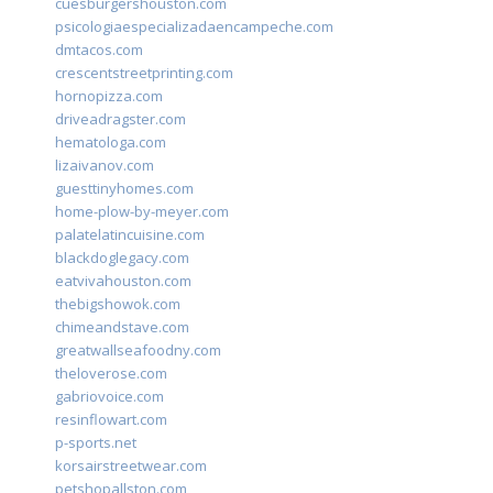
cuesburgershouston.com
psicologiaespecializadaencampeche.com
dmtacos.com
crescentstreetprinting.com
hornopizza.com
driveadragster.com
hematologa.com
lizaivanov.com
guesttinyhomes.com
home-plow-by-meyer.com
palatelatincuisine.com
blackdoglegacy.com
eatvivahouston.com
thebigshowok.com
chimeandstave.com
greatwallseafoodny.com
theloverose.com
gabriovoice.com
resinflowart.com
p-sports.net
korsairstreetwear.com
petshopallston.com