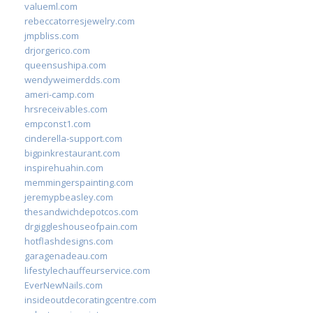
valueml.com
rebeccatorresjewelry.com
jmpbliss.com
drjorgerico.com
queensushipa.com
wendyweimerdds.com
ameri-camp.com
hrsreceivables.com
empconst1.com
cinderella-support.com
bigpinkrestaurant.com
inspirehuahin.com
memmingerspainting.com
jeremypbeasley.com
thesandwichdepotcos.com
drgiggleshouseofpain.com
hotflashdesigns.com
garagenadeau.com
lifestylechauffeurservice.com
EverNewNails.com
insideoutdecoratingcentre.com