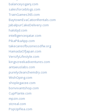
balanceyoganj.com
salesforceblogs.com
TrainGames365.com
BaytownEvaCationRentals.com
JabalpurCakeDelivery.com
halobjd.com
intelligenceqatar.com
PikaPikaApp.com
takecareofbusinessdfw.org
HamadaOfJapan.com
VersifyLifestyle.com
kingscreekadventures.com
antaeuslabs.com
purelycleanchemdry.com
WishOping.com
shoplegacee.com
bonvivantshop.com
CupPlante.com
mpzin.com
stcreal.com
PopUpFlea.com