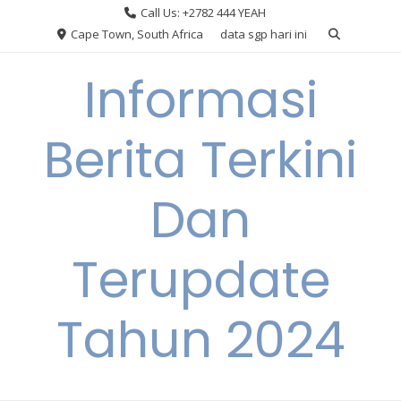
Skip
Call Us: +2782 444 YEAH
to
Cape Town, South Africa
data sgp hari ini
content
Informasi
Berita Terkini
Dan
Terupdate
Tahun 2024