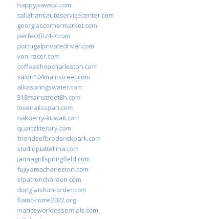
happypawspl.com
callahansautoservicecenter.com
georgiascornermarket.com
perfectfit24-7.com
portugalprivatedriver.com
von-racer.com
coffeeshopcharleston.com
salon104mainstreet.com
alkaspringswater.com
318mainstreet8h.com
lovenailsspari.com
oakberry-kuwait.com
quartzliterary.com
friendsofbroderickpark.com
studiopiattellina.com
jannagrillspringfield.com
fujiyamacharleston.com
elpatronchardon.com
donglaishun-order.com
fiamc-rome2022.org
mariceworldessentials.com