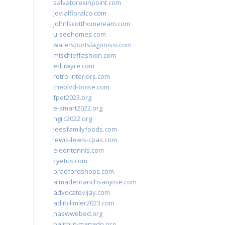
salvatoresinpoint.com
jovialfloralco.com
johnlscotthometeam.com
u-seehomes.com
watersportslagonissi.com
mischieffashion.com
eduwyre.com
retro-interiors.com
theblvd-boise.com
fpet2023.org
e-smart2022.org
ngrc2022.org
leesfamilyfoods.com
lewis-lewis-cpas.com
eleontennis.com
cyetus.com
bradfordshops.com
almadenranchsanjose.com
advocatevijay.com
adlibilimler2023.com
naswwebed.org
balithut-manado.org