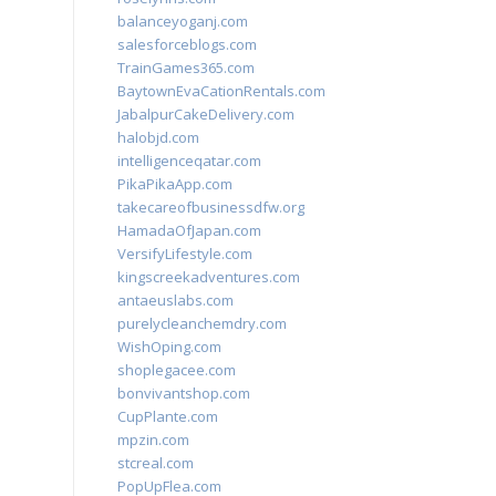
balanceyoganj.com
salesforceblogs.com
TrainGames365.com
BaytownEvaCationRentals.com
JabalpurCakeDelivery.com
halobjd.com
intelligenceqatar.com
PikaPikaApp.com
takecareofbusinessdfw.org
HamadaOfJapan.com
VersifyLifestyle.com
kingscreekadventures.com
antaeuslabs.com
purelycleanchemdry.com
WishOping.com
shoplegacee.com
bonvivantshop.com
CupPlante.com
mpzin.com
stcreal.com
PopUpFlea.com