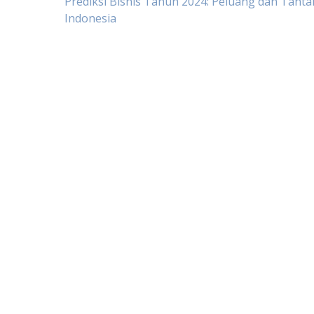
Post
Prediksi Bisnis Tahun 2024: Peluang dan Tanta
Indonesia
navigation