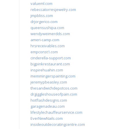
valueml.com
rebeccatorresjewelry.com
jmpbliss.com
drjorgerico.com
queensushipa.com
wendyweimerdds.com
ameri-camp.com
hrsreceivables.com
empconst1.com
cinderella-support.com
bigpinkrestaurant.com
inspirehuahin.com
memmingerspainting.com
jeremypbeasley.com
thesandwichdepotcos.com
drgiggleshouseofpain.com
hotflashdesigns.com
garagenadeau.com
lifestylechauffeurservice.com
EverNewNails.com
insideoutdecoratingcentre.com