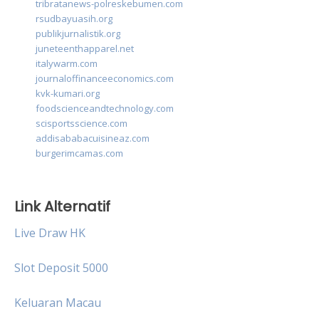
tribratanews-polreskebumen.com
rsudbayuasih.org
publikjurnalistik.org
juneteenthapparel.net
italywarm.com
journaloffinanceeconomics.com
kvk-kumari.org
foodscienceandtechnology.com
scisportsscience.com
addisababacuisineaz.com
burgerimcamas.com
Link Alternatif
Live Draw HK
Slot Deposit 5000
Keluaran Macau