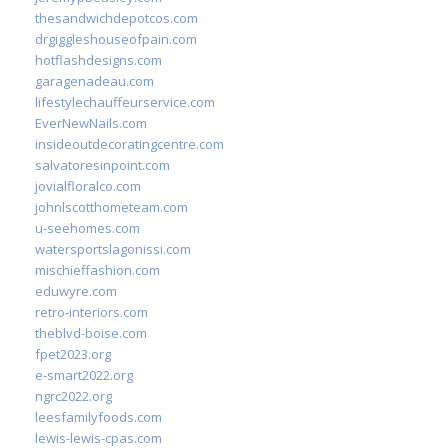
thesandwichdepotcos.com
drgiggleshouseofpain.com
hotflashdesigns.com
garagenadeau.com
lifestylechauffeurservice.com
EverNewNails.com
insideoutdecoratingcentre.com
salvatoresinpoint.com
jovialfloralco.com
johnlscotthometeam.com
u-seehomes.com
watersportslagonissi.com
mischieffashion.com
eduwyre.com
retro-interiors.com
theblvd-boise.com
fpet2023.org
e-smart2022.org
ngrc2022.org
leesfamilyfoods.com
lewis-lewis-cpas.com