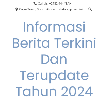
Skip
Call Us: +2782 444 YEAH
to
Cape Town, South Africa
data sgp hari ini
content
Informasi
Berita Terkini
Dan
Terupdate
Tahun 2024