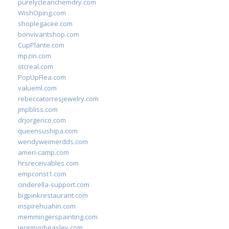
purelycleanchemdry.com
WishOping.com
shoplegacee.com
bonvivantshop.com
CupPlante.com
mpzin.com
stcreal.com
PopUpFlea.com
valueml.com
rebeccatorresjewelry.com
jmpbliss.com
drjorgerico.com
queensushipa.com
wendyweimerdds.com
ameri-camp.com
hrsreceivables.com
empconst1.com
cinderella-support.com
bigpinkrestaurant.com
inspirehuahin.com
memmingerspainting.com
jeremypbeasley.com