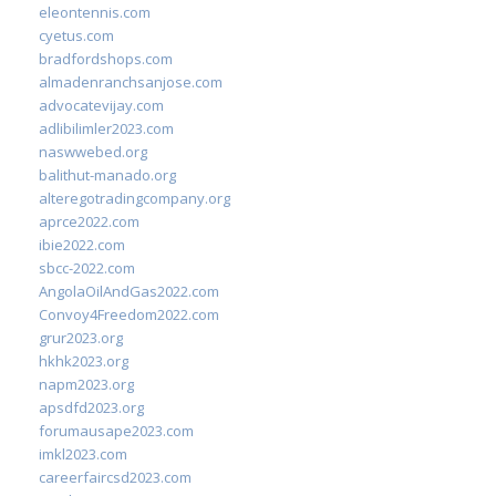
eleontennis.com
cyetus.com
bradfordshops.com
almadenranchsanjose.com
advocatevijay.com
adlibilimler2023.com
naswwebed.org
balithut-manado.org
alteregotradingcompany.org
aprce2022.com
ibie2022.com
sbcc-2022.com
AngolaOilAndGas2022.com
Convoy4Freedom2022.com
grur2023.org
hkhk2023.org
napm2023.org
apsdfd2023.org
forumausape2023.com
imkl2023.com
careerfaircsd2023.com