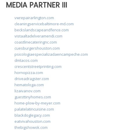
MEDIA PARTNER III
vwrepairarlington.com
cleaningservicebaltimore-md.com
beckslandscapeandfence.com
vistaaltadelveramendi.com
coastlinecateringnc.com
cuesburgershouston.com
psicologiaespecializadaencampeche.com
dmtacos.com
crescentstreetprinting.com
hornopizza.com
driveadragster.com
hematologa.com
lizaivanov.com
guesttinyhomes.com
home-plow-by-meyer.com
palatelatincuisine.com
blackdoglegacy.com
eatvivahouston.com
thebigshowok.com