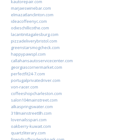
kautorepair.com
marjaeswinebar.com
elmazatlanclinton.com
ideacoffeenyc.com
odieschillicothe.com
lacantinitagalesburg.com
pizzadeliverybristol.com
greenstarsmogcheck.com
happypawspl.com
callahansautoservicecenter.com
georgiascornermarket.com
perfectfit24-7.com
portugalprivatedriver.com
von-racer.com
coffeeshopcharleston.com
salon104mainstreet.com
alkaspringswater.com
318mainstreet8h.com
lovenailsspari.com
oakberry-kuwait.com
quartzliterary.com
friendsofbroderickpark.com