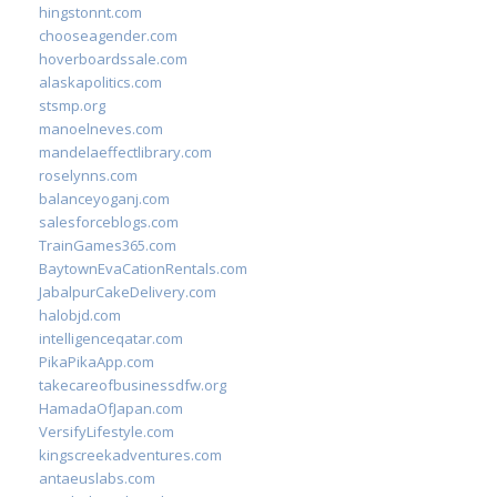
hingstonnt.com
chooseagender.com
hoverboardssale.com
alaskapolitics.com
stsmp.org
manoelneves.com
mandelaeffectlibrary.com
roselynns.com
balanceyoganj.com
salesforceblogs.com
TrainGames365.com
BaytownEvaCationRentals.com
JabalpurCakeDelivery.com
halobjd.com
intelligenceqatar.com
PikaPikaApp.com
takecareofbusinessdfw.org
HamadaOfJapan.com
VersifyLifestyle.com
kingscreekadventures.com
antaeuslabs.com