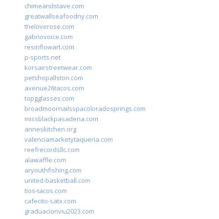
chimeandstave.com
greatwallseafoodny.com
theloverose.com
gabriovoice.com
resinflowart.com
p-sports.net
korsairstreetwear.com
petshopallston.com
avenue26tacos.com
topgglasses.com
broadmoornailsspacoloradosprings.com
missblackpasadena.com
anneskitchen.org
valenciamarketytaqueria.com
reefrecordsllc.com
alawaffle.com
aryouthfishing.com
united-basketball.com
tios-tacos.com
cafecito-satx.com
graduacionviu2023.com