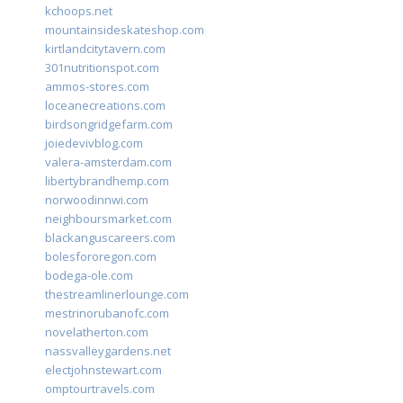
kchoops.net
mountainsideskateshop.com
kirtlandcitytavern.com
301nutritionspot.com
ammos-stores.com
loceanecreations.com
birdsongridgefarm.com
joiedevivblog.com
valera-amsterdam.com
libertybrandhemp.com
norwoodinnwi.com
neighboursmarket.com
blackanguscareers.com
bolesfororegon.com
bodega-ole.com
thestreamlinerlounge.com
mestrinorubanofc.com
novelatherton.com
nassvalleygardens.net
electjohnstewart.com
omptourtravels.com