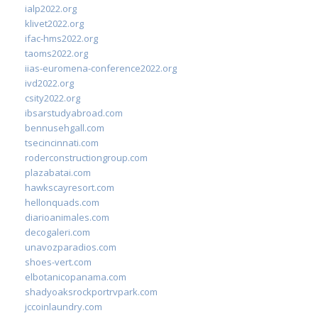
ialp2022.org
klivet2022.org
ifac-hms2022.org
taoms2022.org
iias-euromena-conference2022.org
ivd2022.org
csity2022.org
ibsarstudyabroad.com
bennusehgall.com
tsecincinnati.com
roderconstructiongroup.com
plazabatai.com
hawkscayresort.com
hellonquads.com
diarioanimales.com
decogaleri.com
unavozparadios.com
shoes-vert.com
elbotanicopanama.com
shadyoaksrockportrvpark.com
jccoinlaundry.com