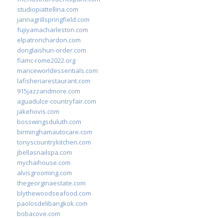
studiopiattellina.com
jannagrillspringfield.com
fujiyamacharleston.com
elpatronchardon.com
donglaishun-order.com
fiamc-rome2022.org
mariceworldessentials.com
lafisheriarestaurant.com
915jazzandmore.com
aguadulce-countryfair.com
jakehovis.com
bosswingsduluth.com
birminghamautocare.com
tonyscountrykitchen.com
jbellasnailspa.com
mychaihouse.com
alvisgrooming.com
thegeorginaestate.com
blythewoodseafood.com
paolosdelibangkok.com
bobacove.com