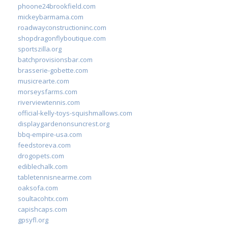
phoone24brookfield.com
mickeybarmama.com
roadwayconstructioninc.com
shopdragonflyboutique.com
sportszilla.org
batchprovisionsbar.com
brasserie-gobette.com
musicrearte.com
morseysfarms.com
riverviewtennis.com
official-kelly-toys-squishmallows.com
displaygardenonsuncrest.org
bbq-empire-usa.com
feedstoreva.com
drogopets.com
ediblechalk.com
tabletennisnearme.com
oaksofa.com
soultacohtx.com
capishcaps.com
gpsyfl.org