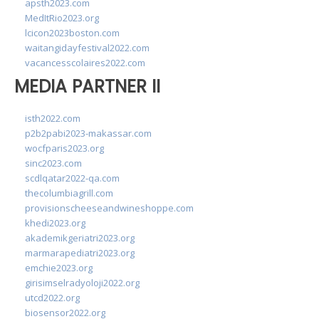
apsth2023.com
MedItRio2023.org
lcicon2023boston.com
waitangidayfestival2022.com
vacancesscolaires2022.com
MEDIA PARTNER II
isth2022.com
p2b2pabi2023-makassar.com
wocfparis2023.org
sinc2023.com
scdlqatar2022-qa.com
thecolumbiagrill.com
provisionscheeseandwineshoppe.com
khedi2023.org
akademikgeriatri2023.org
marmarapediatri2023.org
emchie2023.org
girisimselradyoloji2022.org
utcd2022.org
biosensor2022.org