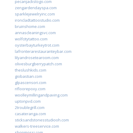
pecanjackstogo.com
zengardendayspa.com
sparklejewelryinc.com
ironcladtattoostudio.com
bruinshome.com
annascleaningsvc.com
wolfcitytattoo.com
oysterbayturkeytrot.com
lafronterarestauranteybar.com
lilyandrosetearoom.com
olivesburgberrypatch.com
theslushkids.com
giobastian.com
glpascensori.com
rifloorepoxy.com
woolleymillingandpaving.com
uptonpvd.com
2troublegrill.com
casateranga.com
sticksandstonesstudiooh.com
walkers-treeservice.com
shopmossi.com