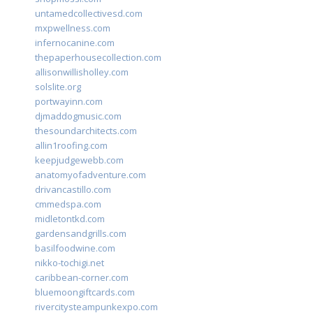
untamedcollectivesd.com
mxpwellness.com
infernocanine.com
thepaperhousecollection.com
allisonwillisholley.com
solslite.org
portwayinn.com
djmaddogmusic.com
thesoundarchitects.com
allin1roofing.com
keepjudgewebb.com
anatomyofadventure.com
drivancastillo.com
cmmedspa.com
midletontkd.com
gardensandgrills.com
basilfoodwine.com
nikko-tochigi.net
caribbean-corner.com
bluemoongiftcards.com
rivercitysteampunkexpo.com