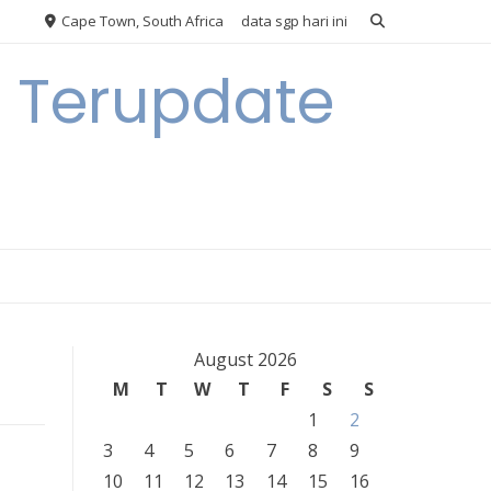
Cape Town, South Africa
data sgp hari ini
n Terupdate
August 2026
M
T
W
T
F
S
S
1
2
3
4
5
6
7
8
9
10
11
12
13
14
15
16