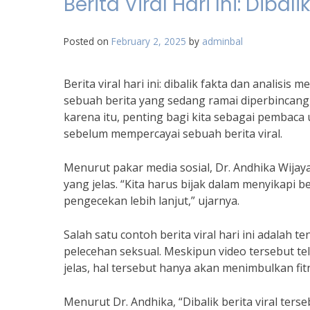
Berita Viral Hari Ini: Dibal
Posted on
February 2, 2025
by
adminbal
Berita viral hari ini: dibalik fakta dan analis
sebuah berita yang sedang ramai diperbincangk
karena itu, penting bagi kita sebagai pembaca u
sebelum mempercayai sebuah berita viral.
Menurut pakar media sosial, Dr. Andhika Wijaya
yang jelas. “Kita harus bijak dalam menyikapi b
pengecekan lebih lanjut,” ujarnya.
Salah satu contoh berita viral hari ini adalah t
pelecehan seksual. Meskipun video tersebut te
jelas, hal tersebut hanya akan menimbulkan fi
Menurut Dr. Andhika, “Dibalik berita viral ters