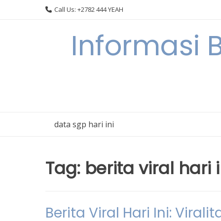
Skip
Call Us: +2782 444 YEAH
to
content
Informasi 
data sgp hari ini
Tag:
berita viral hari i
Berita Viral Hari Ini: Vir