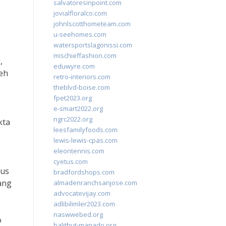
salvatoresinpoint.com
jovialfloralco.com
johnlscotthometeam.com
u-seehomes.com
watersportslagonissi.com
mischieffashion.com
,
eduwyre.com
leh
retro-interiors.com
theblvd-boise.com
fpet2023.org
e-smart2022.org
ngrc2022.org
kta
leesfamilyfoods.com
lewis-lewis-cpas.com
eleontennis.com
cyetus.com
sus
bradfordshops.com
ang
almadenranchsanjose.com
advocatevijay.com
adlibilimler2023.com
naswwebed.org
o
balithut-manado.org