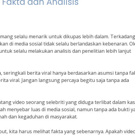
ik Fakta dan Analisis
is memang selalu menarik untuk dikupas lebih dalam. Terkadang
an di media sosial tidak selalu berlandaskan kebenaran. O
ntuk selalu melakukan analisis dan penelitian lebih lanjut
, seringkali berita viral hanya berdasarkan asumsi tanpa fa
erita viral. Jangan langsung percaya begitu saja tanpa ada
entang video seorang selebriti yang diduga terlibat dalam ka
lah menyebar luas di media sosial, namun tanpa ada bukti y
tnah dan kegaduhan di masyarakat.
ebut, kita harus melihat fakta yang sebenarnya. Apakah vide