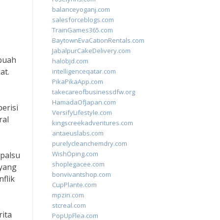
balanceyoganj.com
salesforceblogs.com
TrainGames365.com
BaytownEvaCationRentals.com
JabalpurCakeDelivery.com
ebuah
halobjd.com
at.
intelligenceqatar.com
PikaPikaApp.com
takecareofbusinessdfw.org
HamadaOfJapan.com
erisi
VersifyLifestyle.com
ral
kingscreekadventures.com
antaeuslabs.com
purelycleanchemdry.com
WishOping.com
 palsu
shoplegacee.com
 yang
bonvivantshop.com
flik
CupPlante.com
mpzin.com
stcreal.com
rita
PopUpFlea.com