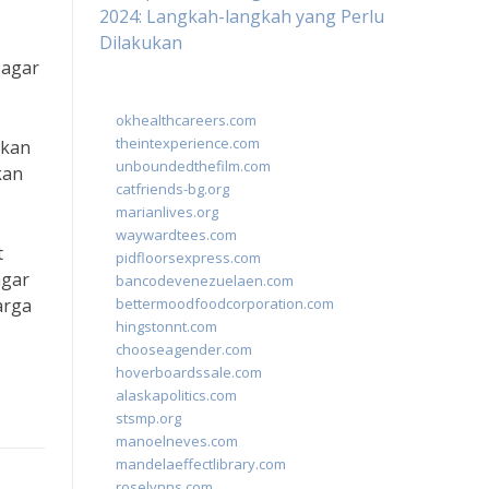
2024: Langkah-langkah yang Perlu
Dilakukan
 agar
okhealthcareers.com
theintexperience.com
ikan
unboundedthefilm.com
kan
catfriends-bg.org
marianlives.org
waywardtees.com
t
pidfloorsexpress.com
agar
bancodevenezuelaen.com
arga
bettermoodfoodcorporation.com
hingstonnt.com
chooseagender.com
hoverboardssale.com
alaskapolitics.com
stsmp.org
manoelneves.com
mandelaeffectlibrary.com
roselynns.com