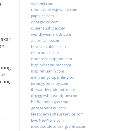
a
valueml.com
rebeccatorresjewelry.com
jmpbliss.com
drjorgerico.com
queensushipa.com
wendyweimerdds.com
pakar
ameri-camp.com
an
hrsreceivables.com
empconst1.com
cinderella-support.com
bigpinkrestaurant.com
nting
inspirehuahin.com
bak
memmingerspainting.com
 ini,
jeremypbeasley.com
thesandwichdepotcos.com
drgiggleshouseofpain.com
hotflashdesigns.com
garagenadeau.com
lifestylechauffeurservice.com
EverNewNails.com
insideoutdecoratingcentre.com