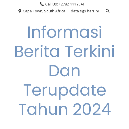
Skip
Call Us: +2782 444 YEAH
to
Cape Town, South Africa
data sgp hari ini
content
Informasi
Berita Terkini
Dan
Terupdate
Tahun 2024