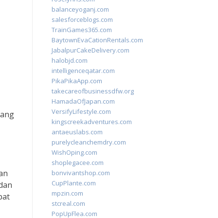
balanceyoganj.com
salesforceblogs.com
TrainGames365.com
BaytownEvaCationRentals.com
JabalpurCakeDelivery.com
halobjd.com
intelligenceqatar.com
PikaPikaApp.com
takecareofbusinessdfw.org
HamadaOfJapan.com
VersifyLifestyle.com
yang
kingscreekadventures.com
antaeuslabs.com
purelycleanchemdry.com
WishOping.com
shoplegacee.com
dan
bonvivantshop.com
CupPlante.com
 dan
mpzin.com
pat
stcreal.com
PopUpFlea.com