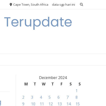
Cape Town, South Africa
data sgp hari ini
n Terupdate
December 2024
M
T
W
T
F
S
S
1
2
3
4
5
6
7
8
g
9
10
11
12
13
14
15