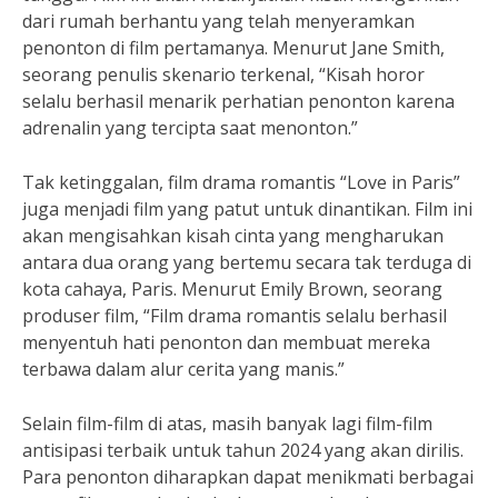
dari rumah berhantu yang telah menyeramkan
penonton di film pertamanya. Menurut Jane Smith,
seorang penulis skenario terkenal, “Kisah horor
selalu berhasil menarik perhatian penonton karena
adrenalin yang tercipta saat menonton.”
Tak ketinggalan, film drama romantis “Love in Paris”
juga menjadi film yang patut untuk dinantikan. Film ini
akan mengisahkan kisah cinta yang mengharukan
antara dua orang yang bertemu secara tak terduga di
kota cahaya, Paris. Menurut Emily Brown, seorang
produser film, “Film drama romantis selalu berhasil
menyentuh hati penonton dan membuat mereka
terbawa dalam alur cerita yang manis.”
Selain film-film di atas, masih banyak lagi film-film
antisipasi terbaik untuk tahun 2024 yang akan dirilis.
Para penonton diharapkan dapat menikmati berbagai