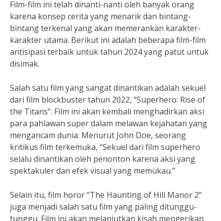
Film-film ini telah dinanti-nanti oleh banyak orang
karena konsep cerita yang menarik dan bintang-
bintang terkenal yang akan memerankan karakter-
karakter utama. Berikut ini adalah beberapa film-film
antisipasi terbaik untuk tahun 2024 yang patut untuk
disimak.
Salah satu film yang sangat dinantikan adalah sekuel
dari film blockbuster tahun 2022, “Superhero: Rise of
the Titans”. Film ini akan kembali menghadirkan aksi
para pahlawan super dalam melawan kejahatan yang
mengancam dunia. Menurut John Doe, seorang
kritikus film terkemuka, “Sekuel dari film superhero
selalu dinantikan oleh penonton karena aksi yang
spektakuler dan efek visual yang memukau.”
Selain itu, film horor “The Haunting of Hill Manor 2”
juga menjadi salah satu film yang paling ditunggu-
tunggu. Film ini akan melanjutkan kisah mengerikan