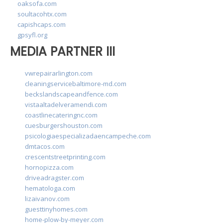
oaksofa.com
soultacohtx.com
capishcaps.com
gpsyfl.org
MEDIA PARTNER III
vwrepairarlington.com
cleaningservicebaltimore-md.com
beckslandscapeandfence.com
vistaaltadelveramendi.com
coastlinecateringnc.com
cuesburgershouston.com
psicologiaespecializadaencampeche.com
dmtacos.com
crescentstreetprinting.com
hornopizza.com
driveadragster.com
hematologa.com
lizaivanov.com
guesttinyhomes.com
home-plow-by-meyer.com