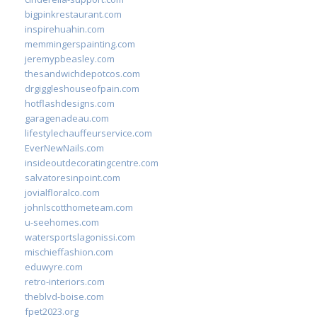
bigpinkrestaurant.com
inspirehuahin.com
memmingerspainting.com
jeremypbeasley.com
thesandwichdepotcos.com
drgiggleshouseofpain.com
hotflashdesigns.com
garagenadeau.com
lifestylechauffeurservice.com
EverNewNails.com
insideoutdecoratingcentre.com
salvatoresinpoint.com
jovialfloralco.com
johnlscotthometeam.com
u-seehomes.com
watersportslagonissi.com
mischieffashion.com
eduwyre.com
retro-interiors.com
theblvd-boise.com
fpet2023.org