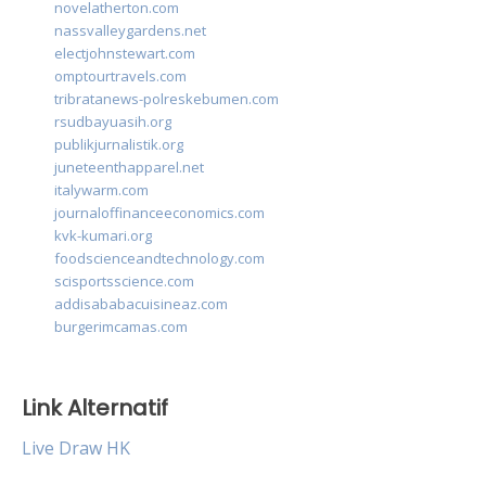
novelatherton.com
nassvalleygardens.net
electjohnstewart.com
omptourtravels.com
tribratanews-polreskebumen.com
rsudbayuasih.org
publikjurnalistik.org
juneteenthapparel.net
italywarm.com
journaloffinanceeconomics.com
kvk-kumari.org
foodscienceandtechnology.com
scisportsscience.com
addisababacuisineaz.com
burgerimcamas.com
Link Alternatif
Live Draw HK