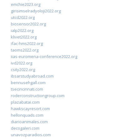
emchie2023.org
girisimselradyoloji2022.org
utcd2022.org
biosensor2022.org
ialp2022.org
klivet2022.org
ifac-hms2022.org
taoms2022.org
iias-euromena-conference2022.org
ivd2022.org
csity2022.org
ibsarstudyabroad.com
bennusehgall.com
tsecincinnati.com
roderconstructiongroup.com
plazabatai.com
hawkscayresort.com
hellonquads.com
diarioanimales.com
decogaleri.com
unavozparadios.com