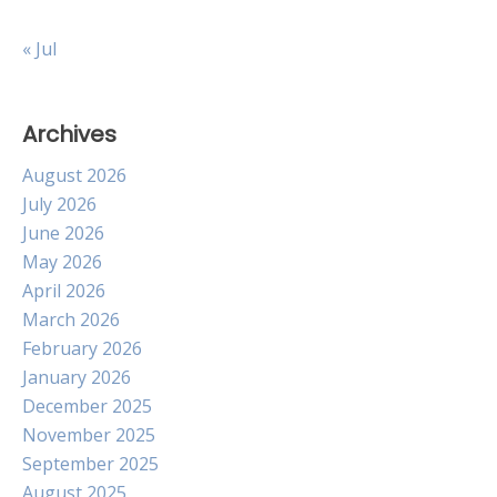
« Jul
Archives
August 2026
July 2026
June 2026
May 2026
April 2026
March 2026
February 2026
January 2026
December 2025
November 2025
September 2025
August 2025