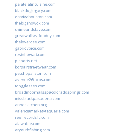
palatelatincuisine.com
blackdoglegacy.com
eatvivahouston.com
thebigshowok.com
chimeandstave.com
greatwallseafoodny.com
theloverose.com
gabriovoice.com
resinflowart.com
p-sports.net
korsairstreetwear.com
petshopallston.com
avenue26tacos.com
topgglasses.com
broadmoornailsspacoloradosprings.com
missblackpasadena.com
anneskitchen.org
valenciamarketytaqueria.com
reefrecordsllc.com
alawaffle.com
aryouthfishing.com