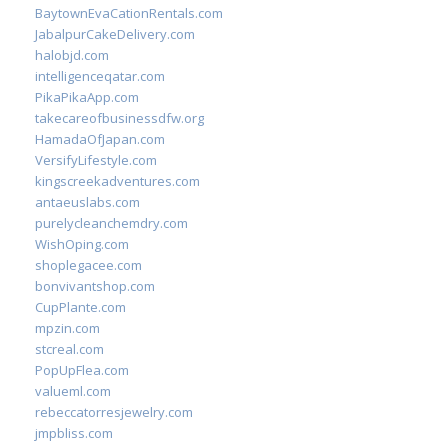
BaytownEvaCationRentals.com
JabalpurCakeDelivery.com
halobjd.com
intelligenceqatar.com
PikaPikaApp.com
takecareofbusinessdfw.org
HamadaOfJapan.com
VersifyLifestyle.com
kingscreekadventures.com
antaeuslabs.com
purelycleanchemdry.com
WishOping.com
shoplegacee.com
bonvivantshop.com
CupPlante.com
mpzin.com
stcreal.com
PopUpFlea.com
valueml.com
rebeccatorresjewelry.com
jmpbliss.com