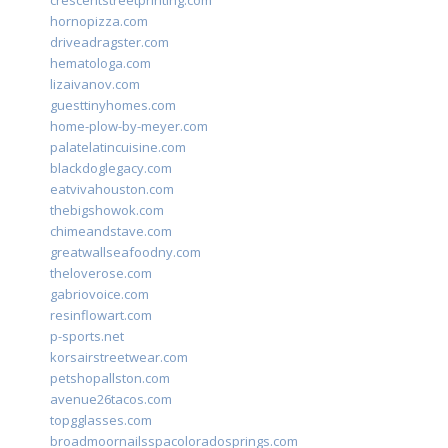
crescentstreetprinting.com
hornopizza.com
driveadragster.com
hematologa.com
lizaivanov.com
guesttinyhomes.com
home-plow-by-meyer.com
palatelatincuisine.com
blackdoglegacy.com
eatvivahouston.com
thebigshowok.com
chimeandstave.com
greatwallseafoodny.com
theloverose.com
gabriovoice.com
resinflowart.com
p-sports.net
korsairstreetwear.com
petshopallston.com
avenue26tacos.com
topgglasses.com
broadmoornailsspacoloradosprings.com