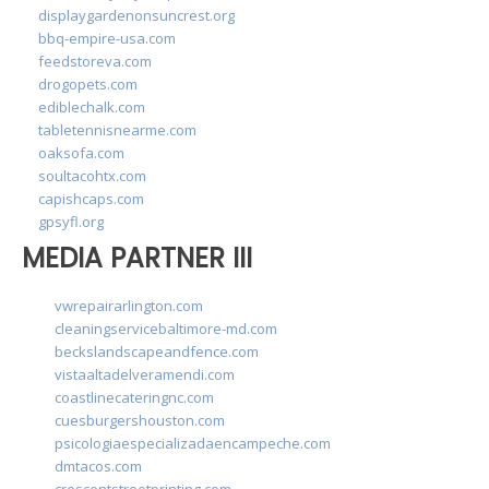
displaygardenonsuncrest.org
bbq-empire-usa.com
feedstoreva.com
drogopets.com
ediblechalk.com
tabletennisnearme.com
oaksofa.com
soultacohtx.com
capishcaps.com
gpsyfl.org
MEDIA PARTNER III
vwrepairarlington.com
cleaningservicebaltimore-md.com
beckslandscapeandfence.com
vistaaltadelveramendi.com
coastlinecateringnc.com
cuesburgershouston.com
psicologiaespecializadaencampeche.com
dmtacos.com