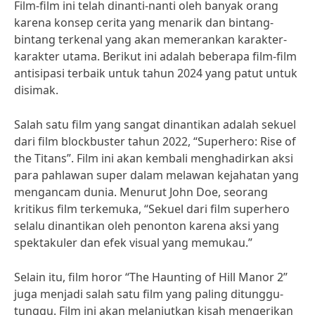
Film-film ini telah dinanti-nanti oleh banyak orang
karena konsep cerita yang menarik dan bintang-
bintang terkenal yang akan memerankan karakter-
karakter utama. Berikut ini adalah beberapa film-film
antisipasi terbaik untuk tahun 2024 yang patut untuk
disimak.
Salah satu film yang sangat dinantikan adalah sekuel
dari film blockbuster tahun 2022, “Superhero: Rise of
the Titans”. Film ini akan kembali menghadirkan aksi
para pahlawan super dalam melawan kejahatan yang
mengancam dunia. Menurut John Doe, seorang
kritikus film terkemuka, “Sekuel dari film superhero
selalu dinantikan oleh penonton karena aksi yang
spektakuler dan efek visual yang memukau.”
Selain itu, film horor “The Haunting of Hill Manor 2”
juga menjadi salah satu film yang paling ditunggu-
tunggu. Film ini akan melanjutkan kisah mengerikan