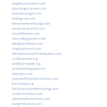
neighboursmarket.com
blackanguscareers.com
bolesfororegon.com
bodega-ole.com
thestreamlinerlounge.com
mestrinorubanofc.com
novelatherton.com
nassvalleygardens.net
electjohnstewart.com
omptourtravels.com
tribratanews-polreskebumen.com
rsudbayuasih.org
publikjurnalistik.org
juneteenthapparel.net
italywarm.com
journaloffinanceeconomics.com
kvk-kumari.org
foodscienceandtechnology.com
scisportsscience.com
addisababacuisineaz.com
burgerimcamas.com