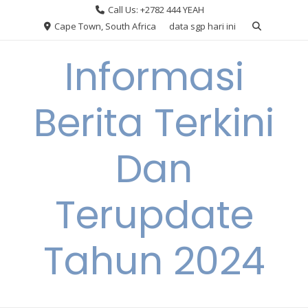
Skip
Call Us: +2782 444 YEAH
to
Cape Town, South Africa
data sgp hari ini
content
Informasi
Berita Terkini
Dan
Terupdate
Tahun 2024