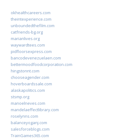
okhealthcareers.com
theintexperience.com
unboundedthefilm.com
catfriends-bg.org
marianlives.org
waywardtees.com
pidfloorsexpress.com
bancodevenezuelaen.com
bettermoodfoodcorporation.com
hingstonnt.com
chooseagender.com
hoverboardssale.com
alaskapolitics.com
stsmp.org
manoelneves.com
mandelaeffectlibrary.com
roselynns.com
balanceyoganj.com
salesforceblogs.com
TrainGames365.com