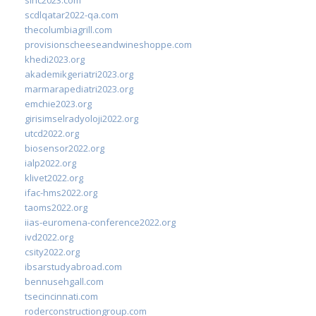
scdlqatar2022-qa.com
thecolumbiagrill.com
provisionscheeseandwineshoppe.com
khedi2023.org
akademikgeriatri2023.org
marmarapediatri2023.org
emchie2023.org
girisimselradyoloji2022.org
utcd2022.org
biosensor2022.org
ialp2022.org
klivet2022.org
ifac-hms2022.org
taoms2022.org
iias-euromena-conference2022.org
ivd2022.org
csity2022.org
ibsarstudyabroad.com
bennusehgall.com
tsecincinnati.com
roderconstructiongroup.com