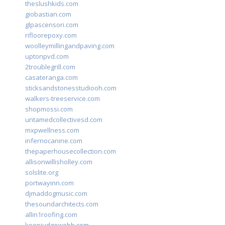
theslushkids.com
giobastian.com
glpascensori.com
rifloorepoxy.com
woolleymillingandpaving.com
uptonpvd.com
2troublegrill.com
casateranga.com
sticksandstonesstudiooh.com
walkers-treeservice.com
shopmossi.com
untamedcollectivesd.com
mxpwellness.com
infernocanine.com
thepaperhousecollection.com
allisonwillisholley.com
solslite.org
portwayinn.com
djmaddogmusic.com
thesoundarchitects.com
allin1roofing.com