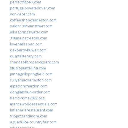
perfectfit24-7.com
portugalprivatedriver.com
von-racer.com
coffeeshopcharleston.com
salon104mainstreet.com
alkaspringswater.com
318mainstreet8h.com
lovenailsspari.com
oakberry-kuwait.com
quartzliterary.com
friendsofbroderickpark.com
studiopiattellina.com
jannagrillspringfield.com
fujiyamacharleston.com
elpatronchardon.com
donglaishun-order.com
fiamc-rome2022.org
mariceworldessentials.com
lafisheriarestaurant.com
915jazzandmore.com
aguadulce-countryfair.com
jakehovis.com