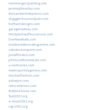
memmingerspainting.com
jeremypbeasley.com
thesandwichdepotcos.com
drgiggleshouseofpain.com
hotflashdesigns.com
garagenadeau.com
lifestylechauffeurservice.com
EverNewNails.com
insideoutdecoratingcentre.com
salvatoresinpoint.com
jovialfloralco.com
johnlscotthometeam.com
u-seehomes.com
watersportslagonissi.com
mischieffashion.com
eduwyre.com
retro-interiors.com
theblvd-boise.com
fpet2023.org
e-smart2022.org
ngrc2022.org