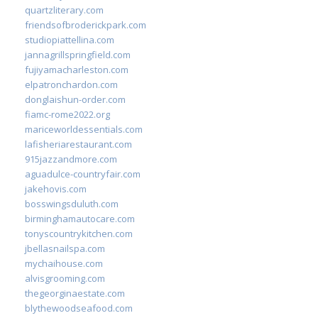
quartzliterary.com
friendsofbroderickpark.com
studiopiattellina.com
jannagrillspringfield.com
fujiyamacharleston.com
elpatronchardon.com
donglaishun-order.com
fiamc-rome2022.org
mariceworldessentials.com
lafisheriarestaurant.com
915jazzandmore.com
aguadulce-countryfair.com
jakehovis.com
bosswingsduluth.com
birminghamautocare.com
tonyscountrykitchen.com
jbellasnailspa.com
mychaihouse.com
alvisgrooming.com
thegeorginaestate.com
blythewoodseafood.com