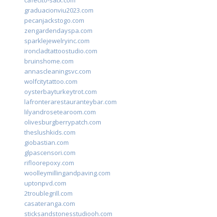
cafecito-satx.com
graduacionviu2023.com
pecanjackstogo.com
zengardendayspa.com
sparklejewelryinc.com
ironcladtattoostudio.com
bruinshome.com
annascleaningsvc.com
wolfcitytattoo.com
oysterbayturkeytrot.com
lafronterarestauranteybar.com
lilyandrosetearoom.com
olivesburgberrypatch.com
theslushkids.com
giobastian.com
glpascensori.com
rifloorepoxy.com
woolleymillingandpaving.com
uptonpvd.com
2troublegrill.com
casateranga.com
sticksandstonesstudiooh.com