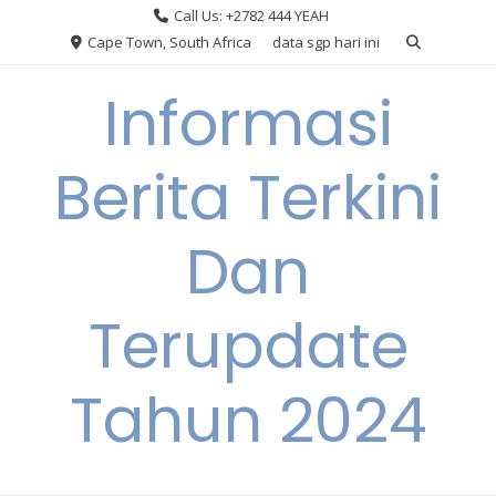
Skip
Call Us: +2782 444 YEAH
to
Cape Town, South Africa
data sgp hari ini
content
Informasi
Berita Terkini
Dan
Terupdate
Tahun 2024