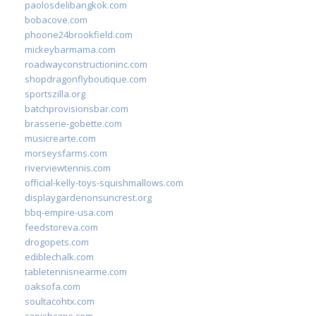
paolosdelibangkok.com
bobacove.com
phoone24brookfield.com
mickeybarmama.com
roadwayconstructioninc.com
shopdragonflyboutique.com
sportszilla.org
batchprovisionsbar.com
brasserie-gobette.com
musicrearte.com
morseysfarms.com
riverviewtennis.com
official-kelly-toys-squishmallows.com
displaygardenonsuncrest.org
bbq-empire-usa.com
feedstoreva.com
drogopets.com
ediblechalk.com
tabletennisnearme.com
oaksofa.com
soultacohtx.com
capishcaps.com