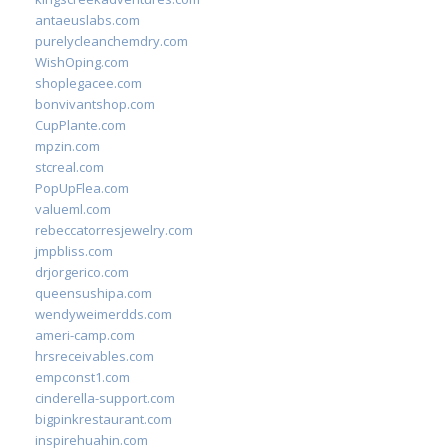
antaeuslabs.com
purelycleanchemdry.com
WishOping.com
shoplegacee.com
bonvivantshop.com
CupPlante.com
mpzin.com
stcreal.com
PopUpFlea.com
valueml.com
rebeccatorresjewelry.com
jmpbliss.com
drjorgerico.com
queensushipa.com
wendyweimerdds.com
ameri-camp.com
hrsreceivables.com
empconst1.com
cinderella-support.com
bigpinkrestaurant.com
inspirehuahin.com