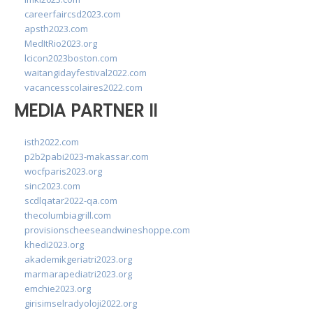
careerfaircsd2023.com
apsth2023.com
MedItRio2023.org
lcicon2023boston.com
waitangidayfestival2022.com
vacancesscolaires2022.com
MEDIA PARTNER II
isth2022.com
p2b2pabi2023-makassar.com
wocfparis2023.org
sinc2023.com
scdlqatar2022-qa.com
thecolumbiagrill.com
provisionscheeseandwineshoppe.com
khedi2023.org
akademikgeriatri2023.org
marmarapediatri2023.org
emchie2023.org
girisimselradyoloji2022.org