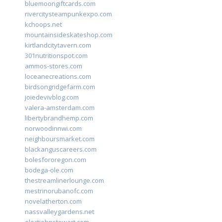
bluemoongiftcards.com
rivercitysteampunkexpo.com
kchoops.net
mountainsideskateshop.com
kirtlandcitytavern.com
301nutritionspot.com
ammos-stores.com
loceanecreations.com
birdsongridgefarm.com
joiedevivblog.com
valera-amsterdam.com
libertybrandhemp.com
norwoodinnwi.com
neighboursmarket.com
blackanguscareers.com
bolesfororegon.com
bodega-ole.com
thestreamlinerlounge.com
mestrinorubanofc.com
novelatherton.com
nassvalleygardens.net