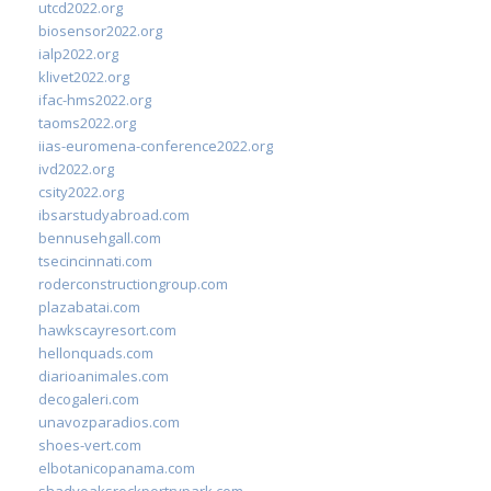
utcd2022.org
biosensor2022.org
ialp2022.org
klivet2022.org
ifac-hms2022.org
taoms2022.org
iias-euromena-conference2022.org
ivd2022.org
csity2022.org
ibsarstudyabroad.com
bennusehgall.com
tsecincinnati.com
roderconstructiongroup.com
plazabatai.com
hawkscayresort.com
hellonquads.com
diarioanimales.com
decogaleri.com
unavozparadios.com
shoes-vert.com
elbotanicopanama.com
shadyoaksrockportrvpark.com