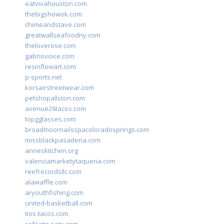
eatvivahouston.com
thebigshowok.com
chimeandstave.com
greatwallseafoodny.com
theloverose.com
gabriovoice.com
resinflowart.com
p-sports.net
korsairstreetwear.com
petshopallston.com
avenue26tacos.com
topgglasses.com
broadmoornailsspacoloradosprings.com
missblackpasadena.com
anneskitchen.org
valenciamarketytaqueria.com
reefrecordsllc.com
alawaffle.com
aryouthfishing.com
united-basketball.com
tios-tacos.com