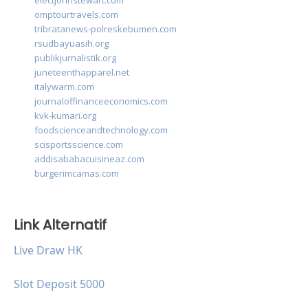
electjohnstewart.com
omptourtravels.com
tribratanews-polreskebumen.com
rsudbayuasih.org
publikjurnalistik.org
juneteenthapparel.net
italywarm.com
journaloffinanceeconomics.com
kvk-kumari.org
foodscienceandtechnology.com
scisportsscience.com
addisababacuisineaz.com
burgerimcamas.com
Link Alternatif
Live Draw HK
Slot Deposit 5000