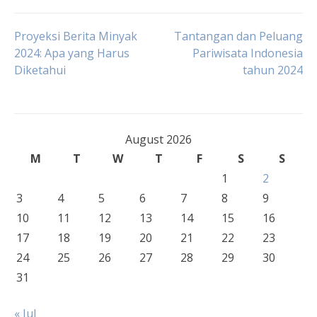
Post
Proyeksi Berita Minyak
Tantangan dan Peluang
2024: Apa yang Harus
Pariwisata Indonesia
Diketahui
tahun 2024
navigation
August 2026
M
T
W
T
F
S
S
1
2
3
4
5
6
7
8
9
10
11
12
13
14
15
16
17
18
19
20
21
22
23
24
25
26
27
28
29
30
31
« Jul