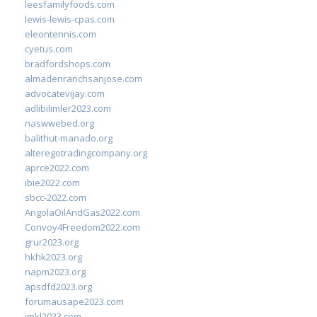
leesfamilyfoods.com
lewis-lewis-cpas.com
eleontennis.com
cyetus.com
bradfordshops.com
almadenranchsanjose.com
advocatevijay.com
adlibilimler2023.com
naswwebed.org
balithut-manado.org
alteregotradingcompany.org
aprce2022.com
ibie2022.com
sbcc-2022.com
AngolaOilAndGas2022.com
Convoy4Freedom2022.com
grur2023.org
hkhk2023.org
napm2023.org
apsdfd2023.org
forumausape2023.com
imkl2023.com