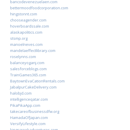
bancodevenezuelaen.com
bettermoodfoodcorporation.com
hingstonnt.com
chooseagender.com
hoverboardssale.com
alaskapolitics.com
stsmp.org
manoelneves.com
mandelaeffectlibrary.com
roselynns.com
balanceyoganj.com
salesforceblogs.com
TrainGames365.com
BaytownEvaCationRentals.com
JabalpurCakeDelivery.com
halobjd.com
intelligenceqatar.com
PikaPikaApp.com
takecareofbusinessdfw.org
HamadaOfJapan.com
VersifyLifestyle.com
kingscreekadventures.com