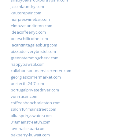
jccoinlaundry.com
kautorepair.com
marjaeswinebar.com
elmazatlanclinton.com
ideacoffeenyc.com
odieschillicothe.com
lacantinitagalesburg.com
pizzadeliverybristol.com
greenstarsmogcheck.com
happypawspl.com
callahansautoservicecenter.com
georgiascornermarket.com
perfectfit24-7.com
portugalprivatedriver.com
von-racer.com
coffeeshopcharleston.com
salon104mainstreet.com
alkaspringswater.com
318mainstreet8h.com
lovenailsspari.com
oakberry-kuwait.com