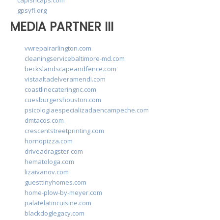
gpsyfl.org
MEDIA PARTNER III
vwrepairarlington.com
cleaningservicebaltimore-md.com
beckslandscapeandfence.com
vistaaltadelveramendi.com
coastlinecateringnc.com
cuesburgershouston.com
psicologiaespecializadaencampeche.com
dmtacos.com
crescentstreetprinting.com
hornopizza.com
driveadragster.com
hematologa.com
lizaivanov.com
guesttinyhomes.com
home-plow-by-meyer.com
palatelatincuisine.com
blackdoglegacy.com