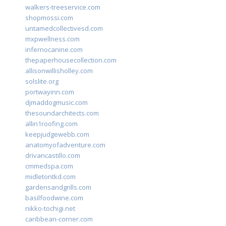
walkers-treeservice.com
shopmossi.com
untamedcollectivesd.com
mxpwellness.com
infernocanine.com
thepaperhousecollection.com
allisonwillisholley.com
solslite.org
portwayinn.com
djmaddogmusic.com
thesoundarchitects.com
allin1roofing.com
keepjudgewebb.com
anatomyofadventure.com
drivancastillo.com
cmmedspa.com
midletontkd.com
gardensandgrills.com
basilfoodwine.com
nikko-tochigi.net
caribbean-corner.com