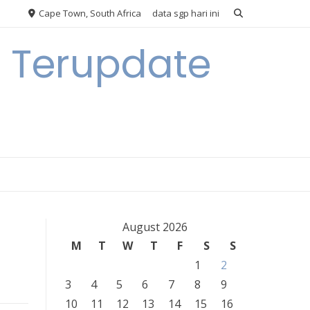
Cape Town, South Africa
data sgp hari ini
n Terupdate
August 2026
M
T
W
T
F
S
S
1
2
3
4
5
6
7
8
9
10
11
12
13
14
15
16