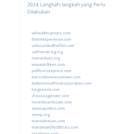
2024: Langkah-langkah yang Perlu
Dilakukan
okhealthcareers.com
theintexperience.com
unboundedthefilm.com
catfriends-bg.org
marianlives.org
waywardtees.com
pidfloorsexpress.com
bancodevenezuelaen.com
bettermoodfoodcorporation.com
hingstonnt.com
chooseagender.com
hoverboardssale.com
alaskapolitics.com
stsmp.org
manoelneves.com
mandelaeffectlibrary.com
roselynns.com