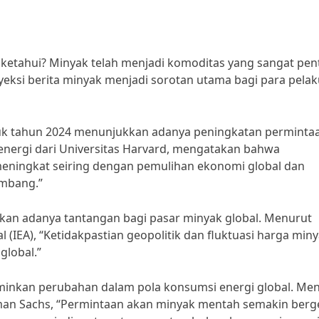
diketahui? Minyak telah menjadi komoditas yang sangat pen
yeksi berita minyak menjadi sorotan utama bagi para pela
ntuk tahun 2024 menunjukkan adanya peningkatan perminta
r energi dari Universitas Harvard, mengatakan bahwa
meningkat seiring dengan pemulihan ekonomi global dan
embang.”
kan adanya tantangan bagi pasar minyak global. Menurut
l (IEA), “Ketidakpastian geopolitik dan fluktuasi harga min
global.”
erminkan perubahan dalam pola konsumsi energi global. Me
dman Sachs, “Permintaan akan minyak mentah semakin berg