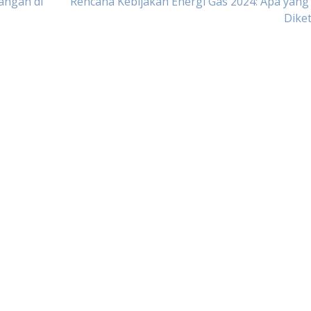
angan di
Rencana Kebijakan Energi Gas 2024: Apa yang
Dike