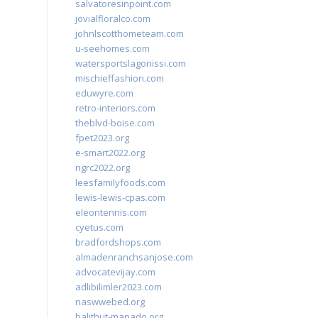
salvatoresinpoint.com
jovialfloralco.com
johnlscotthometeam.com
u-seehomes.com
watersportslagonissi.com
mischieffashion.com
eduwyre.com
retro-interiors.com
theblvd-boise.com
fpet2023.org
e-smart2022.org
ngrc2022.org
leesfamilyfoods.com
lewis-lewis-cpas.com
eleontennis.com
cyetus.com
bradfordshops.com
almadenranchsanjose.com
advocatevijay.com
adlibilimler2023.com
naswwebed.org
balithut-manado.org