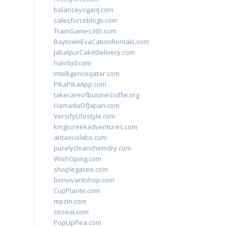
balanceyoganj.com
salesforceblogs.com
TrainGames365.com
BaytownEvaCationRentals.com
JabalpurCakeDelivery.com
halobjd.com
intelligenceqatar.com
PikaPikaApp.com
takecareofbusinessdfw.org
HamadaOfJapan.com
VersifyLifestyle.com
kingscreekadventures.com
antaeuslabs.com
purelycleanchemdry.com
WishOping.com
shoplegacee.com
bonvivantshop.com
CupPlante.com
mpzin.com
stcreal.com
PopUpFlea.com