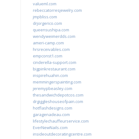
valueml.com
rebeccatorresjewelry.com
jmpbliss.com
drjorgerico.com
queensushipa.com
wendyweimerdds.com
ameri-camp.com
hrsreceivables.com
empconst1.com
cinderella-support.com
bigpinkrestaurant.com
inspirehuahin.com
memmingerspainting.com
jeremypbeasley.com
thesandwichdepotcos.com
drgiggleshouseofpain.com
hotflashdesigns.com
garagenadeau.com
lifestylechauffeurservice.com
EverNewNails.com
insideoutdecoratingcentre.com