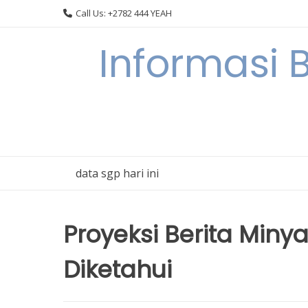
Skip
Call Us: +2782 444 YEAH
to
content
Informasi 
data sgp hari ini
Proyeksi Berita Miny
Diketahui