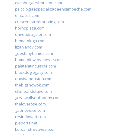
cuesburgershouston.com
psicologiaespecializadaencampeche.com
dmtacos.com
crescentstreetprinting.com
hornopizza.com
driveadragster.com
hematologa.com
lizaivanov.com
guesttinyhomes.com
home-plow-by-meyer.com
palatelatincuisine.com
blackdoglegacy.com
eatvivahouston.com
thebigshowok.com
chimeandstave.com
greatwallseafoodny.com
theloverose.com
gabriovoice.com
resinflowart.com
p-sports.net
korsairstreetwear.com