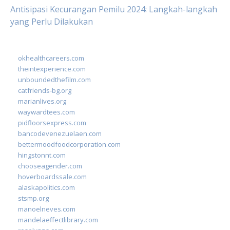
Antisipasi Kecurangan Pemilu 2024: Langkah-langkah
yang Perlu Dilakukan
okhealthcareers.com
theintexperience.com
unboundedthefilm.com
catfriends-bg.org
marianlives.org
waywardtees.com
pidfloorsexpress.com
bancodevenezuelaen.com
bettermoodfoodcorporation.com
hingstonnt.com
chooseagender.com
hoverboardssale.com
alaskapolitics.com
stsmp.org
manoelneves.com
mandelaeffectlibrary.com