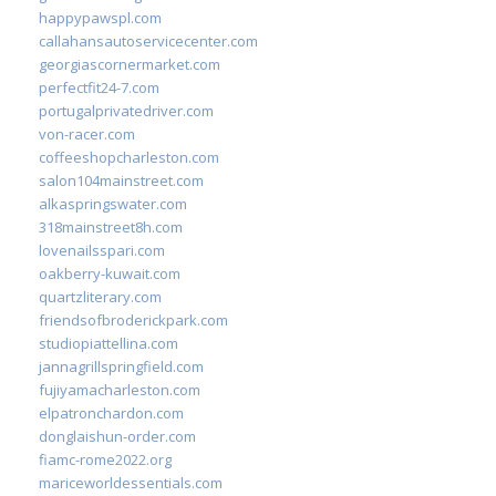
happypawspl.com
callahansautoservicecenter.com
georgiascornermarket.com
perfectfit24-7.com
portugalprivatedriver.com
von-racer.com
coffeeshopcharleston.com
salon104mainstreet.com
alkaspringswater.com
318mainstreet8h.com
lovenailsspari.com
oakberry-kuwait.com
quartzliterary.com
friendsofbroderickpark.com
studiopiattellina.com
jannagrillspringfield.com
fujiyamacharleston.com
elpatronchardon.com
donglaishun-order.com
fiamc-rome2022.org
mariceworldessentials.com