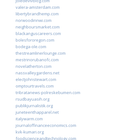
joiedevivblog.com
valera-amsterdam.com
libertybrandhemp.com
norwoodinnwi.com
neighboursmarket.com
blackanguscareers.com
bolesfororegon.com
bodega-ole.com
thestreamlinerlounge.com
mestrinorubanofc.com
novelatherton.com
nassvalleygardens.net
electjohnstewart.com
omptourtravels.com
tribratanews-polreskebumen.com
rsudbayuasih.org
publikjurnalistik.org
juneteenthapparel.net
italywarm.com
journaloffinanceeconomics.com
kvk-kumari.org
foodscienceandtechnology.com