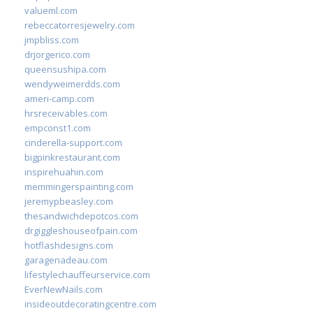
valueml.com
rebeccatorresjewelry.com
jmpbliss.com
drjorgerico.com
queensushipa.com
wendyweimerdds.com
ameri-camp.com
hrsreceivables.com
empconst1.com
cinderella-support.com
bigpinkrestaurant.com
inspirehuahin.com
memmingerspainting.com
jeremypbeasley.com
thesandwichdepotcos.com
drgiggleshouseofpain.com
hotflashdesigns.com
garagenadeau.com
lifestylechauffeurservice.com
EverNewNails.com
insideoutdecoratingcentre.com