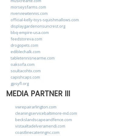
musicrearte.com
morseysfarms.com
riverviewtennis.com
official-kelly-toys-squishmallows.com
displaygardenonsuncrest.org
bbq-empire-usa.com
feedstoreva.com
drogopets.com
ediblechalk.com
tabletennisnearme.com
oaksofa.com
soultacohtx.com
capishcaps.com
gpsyfl.org
MEDIA PARTNER III
vwrepairarlington.com
cleaningservicebaltimore-md.com
beckslandscapeandfence.com
vistaaltadelveramendi.com
coastlinecateringnc.com