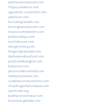
lafisheriarestaurant.com
915jazzandmore.com
aguadulce-countryfair.com
jakehovis.com
bosswingsduluth.com
birminghamautocare.com
tonyscountrykitchen.com
jbellasnailspa.com
mychaihouse.com
alvisgrooming.com
thegeorginaestate.com
blythewoodseafood.com
paolosdelibangkok.com
bobacove.com
phoone24brookfield.com
mickeybarmama.com
roadwayconstructioninc.com
shopdragonflyboutique.com
sportszilla.org
batchprovisionsbar.com
brasserie-gobette.com