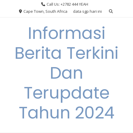
Skip
Call Us: +2782 444 YEAH
to
Cape Town, South Africa
data sgp hari ini
content
Informasi
Berita Terkini
Dan
Terupdate
Tahun 2024