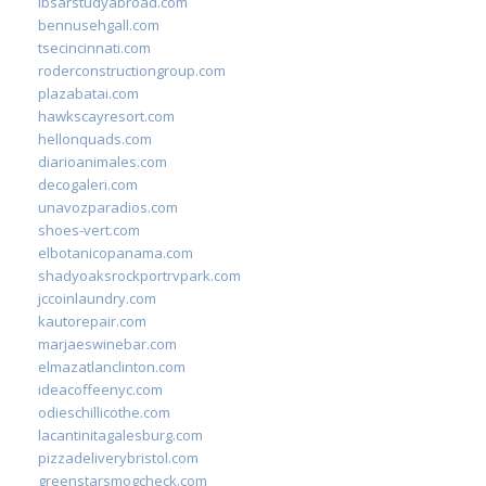
ibsarstudyabroad.com
bennusehgall.com
tsecincinnati.com
roderconstructiongroup.com
plazabatai.com
hawkscayresort.com
hellonquads.com
diarioanimales.com
decogaleri.com
unavozparadios.com
shoes-vert.com
elbotanicopanama.com
shadyoaksrockportrvpark.com
jccoinlaundry.com
kautorepair.com
marjaeswinebar.com
elmazatlanclinton.com
ideacoffeenyc.com
odieschillicothe.com
lacantinitagalesburg.com
pizzadeliverybristol.com
greenstarsmogcheck.com