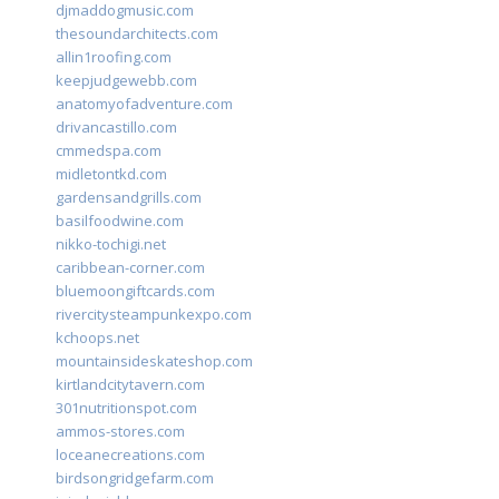
djmaddogmusic.com
thesoundarchitects.com
allin1roofing.com
keepjudgewebb.com
anatomyofadventure.com
drivancastillo.com
cmmedspa.com
midletontkd.com
gardensandgrills.com
basilfoodwine.com
nikko-tochigi.net
caribbean-corner.com
bluemoongiftcards.com
rivercitysteampunkexpo.com
kchoops.net
mountainsideskateshop.com
kirtlandcitytavern.com
301nutritionspot.com
ammos-stores.com
loceanecreations.com
birdsongridgefarm.com