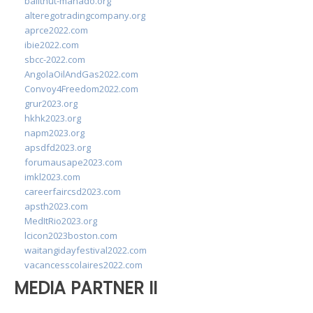
balithut-manado.org
alteregotradingcompany.org
aprce2022.com
ibie2022.com
sbcc-2022.com
AngolaOilAndGas2022.com
Convoy4Freedom2022.com
grur2023.org
hkhk2023.org
napm2023.org
apsdfd2023.org
forumausape2023.com
imkl2023.com
careerfaircsd2023.com
apsth2023.com
MedItRio2023.org
lcicon2023boston.com
waitangidayfestival2022.com
vacancesscolaires2022.com
MEDIA PARTNER II