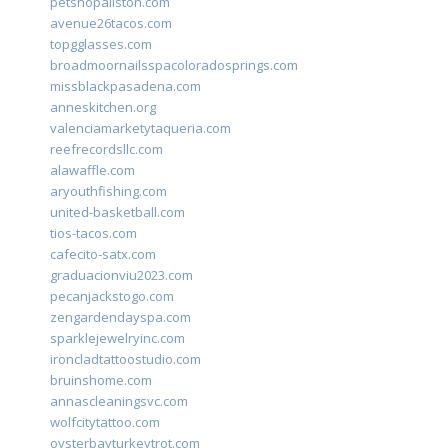
petshopallston.com
avenue26tacos.com
topgglasses.com
broadmoornailsspacoloradosprings.com
missblackpasadena.com
anneskitchen.org
valenciamarketytaqueria.com
reefrecordsllc.com
alawaffle.com
aryouthfishing.com
united-basketball.com
tios-tacos.com
cafecito-satx.com
graduacionviu2023.com
pecanjackstogo.com
zengardendayspa.com
sparklejewelryinc.com
ironcladtattoostudio.com
bruinshome.com
annascleaningsvc.com
wolfcitytattoo.com
oysterbayturkeytrot.com