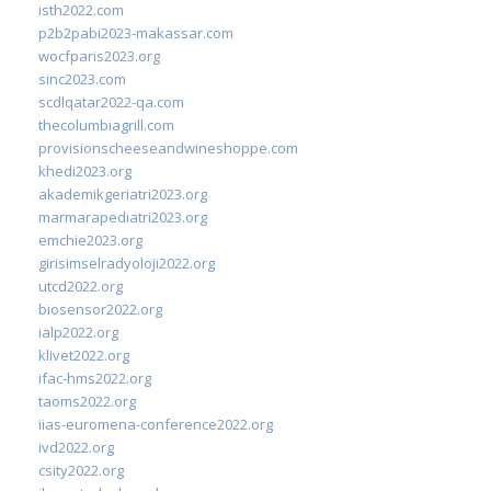
isth2022.com
p2b2pabi2023-makassar.com
wocfparis2023.org
sinc2023.com
scdlqatar2022-qa.com
thecolumbiagrill.com
provisionscheeseandwineshoppe.com
khedi2023.org
akademikgeriatri2023.org
marmarapediatri2023.org
emchie2023.org
girisimselradyoloji2022.org
utcd2022.org
biosensor2022.org
ialp2022.org
klivet2022.org
ifac-hms2022.org
taoms2022.org
iias-euromena-conference2022.org
ivd2022.org
csity2022.org