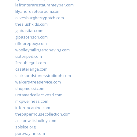
lafronterarestauranteybar.com
lilyandrosetearoom.com
olivesburgberrypatch.com
theslushkids.com
giobastian.com
glpascensori.com
rifloorepoxy.com
woolleymillingandpaving.com
uptonpvd.com
2troublegrill.com
casateranga.com
sticksandstonesstudiooh.com
walkers-treeservice.com
shopmossi.com
untamedcollectivesd.com
mxpwellness.com
infernocanine.com
thepaperhousecollection.com
allisonwillisholley.com
solslite.org
portwayinn.com