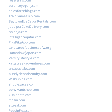
roselynns.com
balanceyoganj.com
salesforceblogs.com
TrainGames365.com
BaytownEvaCationRentals.com
JabalpurCakeDelivery.com
halobjd.com
intelligenceqatar.com
PikaPikaApp.com
takecareofbusinessdfw.org
HamadaOfJapan.com
VersifyLifestyle.com
kingscreekadventures.com
antaeuslabs.com
purelycleanchemdry.com
WishOping.com
shoplegacee.com
bonvivantshop.com
CupPlante.com
mpzin.com
stcreal.com
PopUpFlea.com