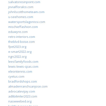
salvatoresinpoint.com
jovialfloralco.com
johnlscotthometeam.com
u-seehomes.com
watersportslagonissi.com
mischieffashion.com
eduwyre.com
retro-interiors.com
theblvd-boise.com
fpet2023.org
e-smart2022.org
ngrc2022.org
leesfamilyfoods.com
lewis-lewis-cpas.com
eleontennis.com
cyetus.com
bradfordshops.com
almadenranchsanjose.com
advocatevijay.com
adlibilimler2023.com
naswwebed.org