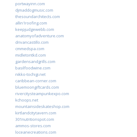
portwayinn.com
djmaddogmusic.com
thesoundarchitects.com
allin1roofing.com
keepjudgewebb.com
anatomyofadventure.com
drivancastillo.com
cmmedspa.com
midletontkd.com
gardensandgrills.com
basilfoodwine.com
nikko-tochigi.net
caribbean-corner.com
bluemoongiftcards.com
rivercitysteampunkexpo.com
kchoops.net
mountainsideskateshop.com
kirtlandcitytavern.com
301nutritionspot.com
ammos-stores.com
loceanecreations.com