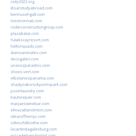
csity2022.org
ibsarstudyabroad.com
bennusehgall.com
tsecincinnati.com
roderconstructiongroup.com
plazabatai.com
hawkscayresort.com
hellonquads.com
diarioanimales.com
decogaleri.com
unavozparadios.com
shoes-vert.com
elbotanicopanama.com
shadyoaksrockportrvpark.com
jccoinlaundry.com
kautorepair.com
marjaeswinebar.com
elmazatlanclinton.com
ideacoffeenyc.com
odieschillicothe.com
lacantinitagalesburg.com
pizzadeliverybristol.com