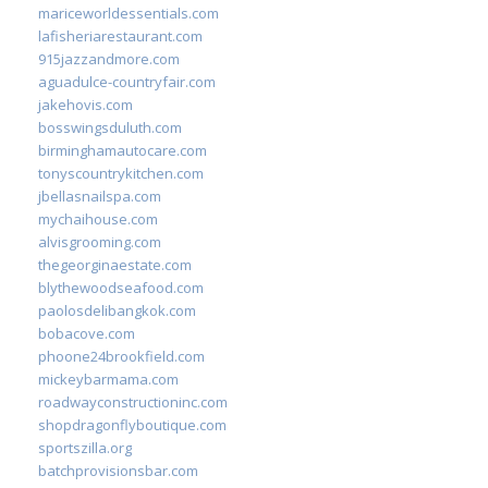
mariceworldessentials.com
lafisheriarestaurant.com
915jazzandmore.com
aguadulce-countryfair.com
jakehovis.com
bosswingsduluth.com
birminghamautocare.com
tonyscountrykitchen.com
jbellasnailspa.com
mychaihouse.com
alvisgrooming.com
thegeorginaestate.com
blythewoodseafood.com
paolosdelibangkok.com
bobacove.com
phoone24brookfield.com
mickeybarmama.com
roadwayconstructioninc.com
shopdragonflyboutique.com
sportszilla.org
batchprovisionsbar.com