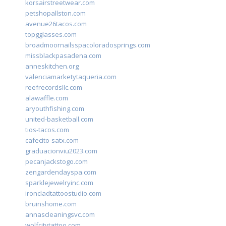
korsairstreetwear.com
petshopallston.com
avenue26tacos.com
topgglasses.com
broadmoornailsspacoloradosprings.com
missblackpasadena.com
anneskitchen.org
valenciamarketytaqueria.com
reefrecordsllc.com
alawaffle.com
aryouthfishing.com
united-basketball.com
tios-tacos.com
cafecito-satx.com
graduacionviu2023.com
pecanjackstogo.com
zengardendayspa.com
sparklejewelryinc.com
ironcladtattoostudio.com
bruinshome.com
annascleaningsvc.com
wolfcitytattoo.com