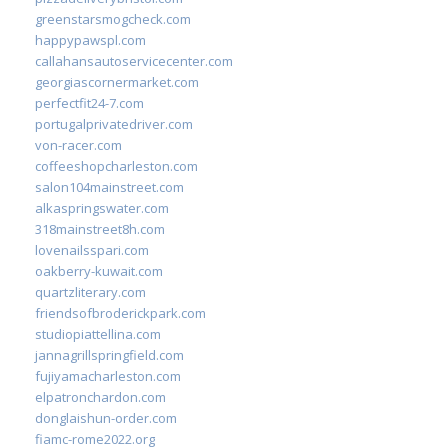
greenstarsmogcheck.com
happypawspl.com
callahansautoservicecenter.com
georgiascornermarket.com
perfectfit24-7.com
portugalprivatedriver.com
von-racer.com
coffeeshopcharleston.com
salon104mainstreet.com
alkaspringswater.com
318mainstreet8h.com
lovenailsspari.com
oakberry-kuwait.com
quartzliterary.com
friendsofbroderickpark.com
studiopiattellina.com
jannagrillspringfield.com
fujiyamacharleston.com
elpatronchardon.com
donglaishun-order.com
fiamc-rome2022.org