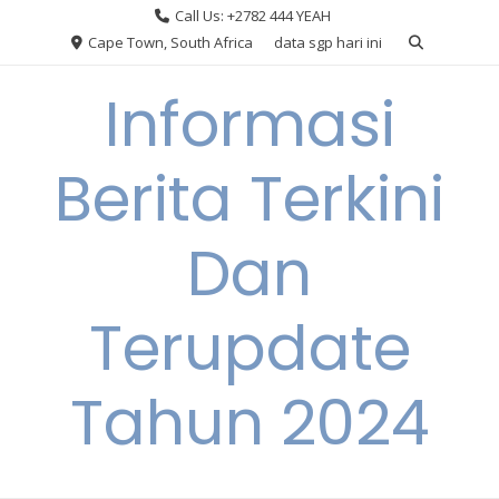
Skip
Call Us: +2782 444 YEAH
to
Cape Town, South Africa
data sgp hari ini
content
Informasi
Berita Terkini
Dan
Terupdate
Tahun 2024