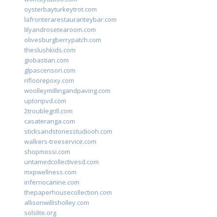
oysterbayturkeytrot.com
lafronterarestauranteybar.com
lilyandrosetearoom.com
olivesburgberrypatch.com
theslushkids.com
giobastian.com
glpascensori.com
rifloorepoxy.com
woolleymillingandpaving.com
uptonpvd.com
2troublegrill.com
casateranga.com
sticksandstonesstudiooh.com
walkers-treeservice.com
shopmossi.com
untamedcollectivesd.com
mxpwellness.com
infernocanine.com
thepaperhousecollection.com
allisonwillisholley.com
solslite.org