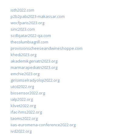
isth2022.com
p2b2pabi2023-makassar.com
wocfparis2023.org
sinc2023.com
scdlqatar2022-qa.com
thecolumbiagrill.com
provisionscheeseandwineshoppe.com
khedi2023.org
akademikgeriatri2023.org
marmarapediatri2023.org
emchie2023.org
girisimselradyoloji2022.org
utcd2022.org
biosensor2022.org
ialp2022.org
klivet2022.org
ifac-hms2022.org
taoms2022.org
iias-euromena-conference2022.org
ivd2022.org