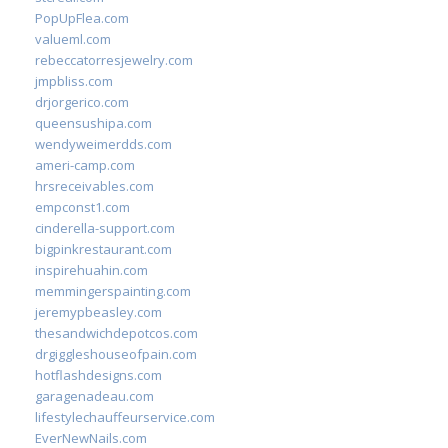
PopUpFlea.com
valueml.com
rebeccatorresjewelry.com
jmpbliss.com
drjorgerico.com
queensushipa.com
wendyweimerdds.com
ameri-camp.com
hrsreceivables.com
empconst1.com
cinderella-support.com
bigpinkrestaurant.com
inspirehuahin.com
memmingerspainting.com
jeremypbeasley.com
thesandwichdepotcos.com
drgiggleshouseofpain.com
hotflashdesigns.com
garagenadeau.com
lifestylechauffeurservice.com
EverNewNails.com