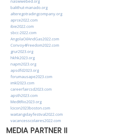
naswwebed.org
balithut-manado.org
alteregotradingcompany.org
aprce2022.com
ibie2022.com
sbcc-2022.com
AngolaOilAndGas2022.com
Convoy4Freedom2022.com
grur2023.org
hkhk2023.org
napm2023.org
apsdfd2023.org
forumausape2023.com
imkl2023.com
careerfaircsd2023.com
apsth2023.com
MedItRio2023.org
lcicon2023boston.com
waitangidayfestival2022.com
vacancesscolaires2022.com
MEDIA PARTNER II