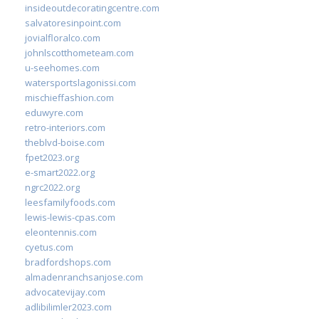
insideoutdecoratingcentre.com
salvatoresinpoint.com
jovialfloralco.com
johnlscotthometeam.com
u-seehomes.com
watersportslagonissi.com
mischieffashion.com
eduwyre.com
retro-interiors.com
theblvd-boise.com
fpet2023.org
e-smart2022.org
ngrc2022.org
leesfamilyfoods.com
lewis-lewis-cpas.com
eleontennis.com
cyetus.com
bradfordshops.com
almadenranchsanjose.com
advocatevijay.com
adlibilimler2023.com