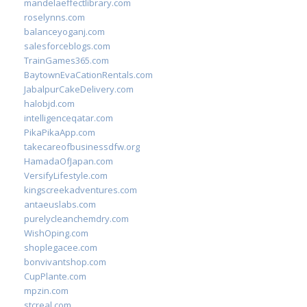
mandelaeffectlibrary.com
roselynns.com
balanceyoganj.com
salesforceblogs.com
TrainGames365.com
BaytownEvaCationRentals.com
JabalpurCakeDelivery.com
halobjd.com
intelligenceqatar.com
PikaPikaApp.com
takecareofbusinessdfw.org
HamadaOfJapan.com
VersifyLifestyle.com
kingscreekadventures.com
antaeuslabs.com
purelycleanchemdry.com
WishOping.com
shoplegacee.com
bonvivantshop.com
CupPlante.com
mpzin.com
stcreal.com