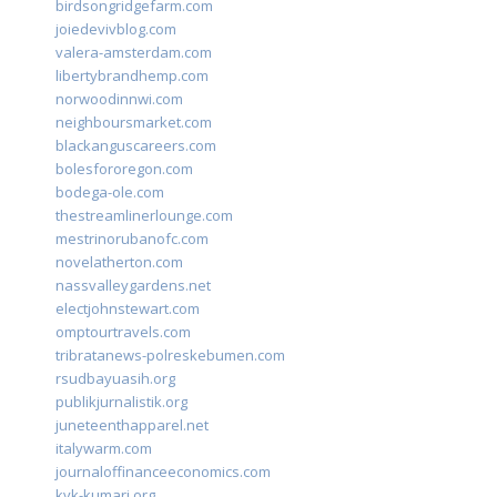
birdsongridgefarm.com
joiedevivblog.com
valera-amsterdam.com
libertybrandhemp.com
norwoodinnwi.com
neighboursmarket.com
blackanguscareers.com
bolesfororegon.com
bodega-ole.com
thestreamlinerlounge.com
mestrinorubanofc.com
novelatherton.com
nassvalleygardens.net
electjohnstewart.com
omptourtravels.com
tribratanews-polreskebumen.com
rsudbayuasih.org
publikjurnalistik.org
juneteenthapparel.net
italywarm.com
journaloffinanceeconomics.com
kvk-kumari.org