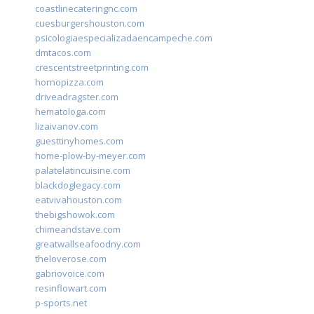
coastlinecateringnc.com
cuesburgershouston.com
psicologiaespecializadaencampeche.com
dmtacos.com
crescentstreetprinting.com
hornopizza.com
driveadragster.com
hematologa.com
lizaivanov.com
guesttinyhomes.com
home-plow-by-meyer.com
palatelatincuisine.com
blackdoglegacy.com
eatvivahouston.com
thebigshowok.com
chimeandstave.com
greatwallseafoodny.com
theloverose.com
gabriovoice.com
resinflowart.com
p-sports.net