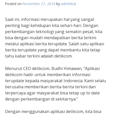
Posted on
November 27, 2024
by
adminbal
Saat ini, informasi merupakan hal yang sangat
penting bagi kehidupan kita sehari-hari. Dengan
perkembangan teknologi yang semakin pesat, kita
bisa dengan mudah mendapatkan berita terkini
melalui aplikasi berita terupdate. Salah satu aplikasi
berita terupdate yang dapat membantu kita tetap
tahu kabar terkini adalah detikcom.
Menurut CEO detikcom, Budhi Himawan, “Aplikasi
detikcom hadir untuk memberikan informasi
terupdate kepada masyarakat Indonesia. Kami selalu
berusaha memberikan berita-berita terkini dan
terpercaya agar masyarakat bisa tetap up to date
dengan perkembangan di sekitarnya.”
Dengan menggunakan aplikasi detikcom, kita bisa