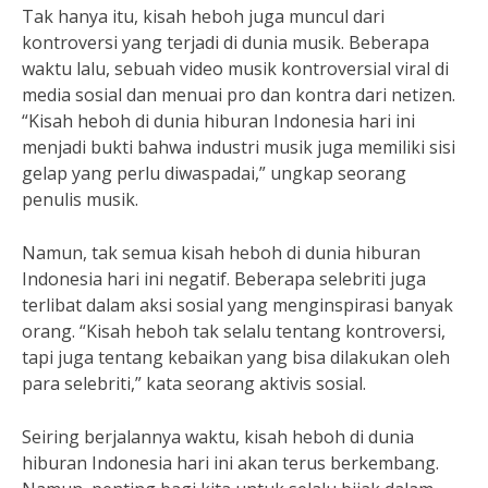
Tak hanya itu, kisah heboh juga muncul dari
kontroversi yang terjadi di dunia musik. Beberapa
waktu lalu, sebuah video musik kontroversial viral di
media sosial dan menuai pro dan kontra dari netizen.
“Kisah heboh di dunia hiburan Indonesia hari ini
menjadi bukti bahwa industri musik juga memiliki sisi
gelap yang perlu diwaspadai,” ungkap seorang
penulis musik.
Namun, tak semua kisah heboh di dunia hiburan
Indonesia hari ini negatif. Beberapa selebriti juga
terlibat dalam aksi sosial yang menginspirasi banyak
orang. “Kisah heboh tak selalu tentang kontroversi,
tapi juga tentang kebaikan yang bisa dilakukan oleh
para selebriti,” kata seorang aktivis sosial.
Seiring berjalannya waktu, kisah heboh di dunia
hiburan Indonesia hari ini akan terus berkembang.