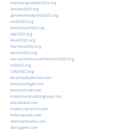
marmarapediatri2023.org
emchie2023.org
girisimselradyoloji2022.org
utcd2022.org
biosensor2022.org
ialp2022.org
klivet2022.org
ifac-hms2022.org
taoms2022.org
iias-euromena-conference2022.org
ivd2022.org
csity2022.org
ibsarstudyabroad.com
bennusehgall.com
tsecincinnati.com
roderconstructiongroup.com
plazabatai.com
hawkscayresort.com
hellonquads.com
diarioanimales.com
decogaleri.com