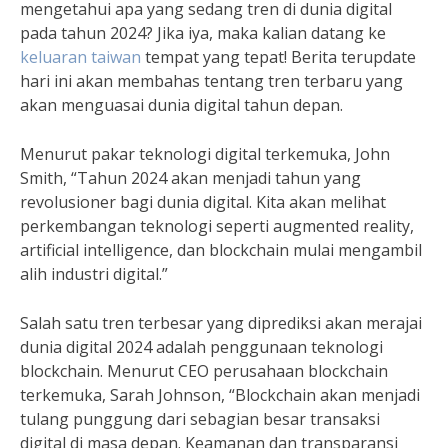
mengetahui apa yang sedang tren di dunia digital
pada tahun 2024? Jika iya, maka kalian datang ke
keluaran taiwan
tempat yang tepat! Berita terupdate
hari ini akan membahas tentang tren terbaru yang
akan menguasai dunia digital tahun depan.
Menurut pakar teknologi digital terkemuka, John
Smith, “Tahun 2024 akan menjadi tahun yang
revolusioner bagi dunia digital. Kita akan melihat
perkembangan teknologi seperti augmented reality,
artificial intelligence, dan blockchain mulai mengambil
alih industri digital.”
Salah satu tren terbesar yang diprediksi akan merajai
dunia digital 2024 adalah penggunaan teknologi
blockchain. Menurut CEO perusahaan blockchain
terkemuka, Sarah Johnson, “Blockchain akan menjadi
tulang punggung dari sebagian besar transaksi
digital di masa depan. Keamanan dan transparansi