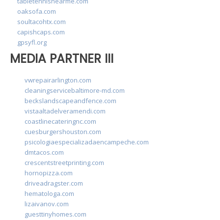
tabletennisnearme.com
oaksofa.com
soultacohtx.com
capishcaps.com
gpsyfl.org
MEDIA PARTNER III
vwrepairarlington.com
cleaningservicebaltimore-md.com
beckslandscapeandfence.com
vistaaltadelveramendi.com
coastlinecateringnc.com
cuesburgershouston.com
psicologiaespecializadaencampeche.com
dmtacos.com
crescentstreetprinting.com
hornopizza.com
driveadragster.com
hematologa.com
lizaivanov.com
guesttinyhomes.com