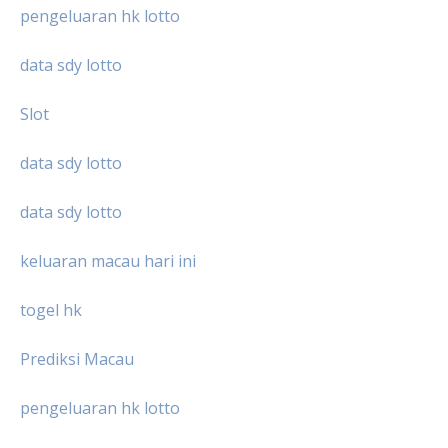
pengeluaran hk lotto
data sdy lotto
Slot
data sdy lotto
data sdy lotto
keluaran macau hari ini
togel hk
Prediksi Macau
pengeluaran hk lotto