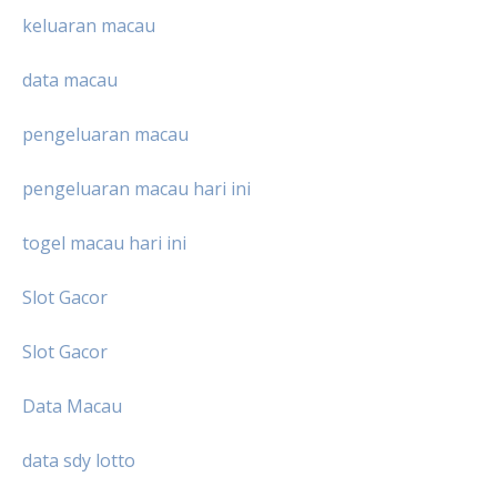
keluaran macau
data macau
pengeluaran macau
pengeluaran macau hari ini
togel macau hari ini
Slot Gacor
Slot Gacor
Data Macau
data sdy lotto