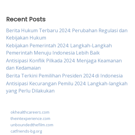
Recent Posts
Berita Hukum Terbaru 2024: Perubahan Regulasi dan
Kebijakan Hukum
Kebijakan Pemerintah 2024: Langkah-Langkah
Pemerintah Menuju Indonesia Lebih Baik
Antisipasi Konflik Pilkada 2024: Menjaga Keamanan
dan Kedamaian
Berita Terkini Pemilihan Presiden 2024 di Indonesia
Antisipasi Kecurangan Pemilu 2024: Langkah-langkah
yang Perlu Dilakukan
okhealthcareers.com
theintexperience.com
unboundedthefilm.com
catfriends-bg.org