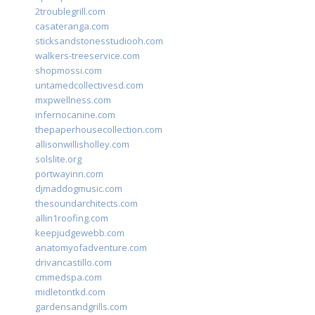
2troublegrill.com
casateranga.com
sticksandstonesstudiooh.com
walkers-treeservice.com
shopmossi.com
untamedcollectivesd.com
mxpwellness.com
infernocanine.com
thepaperhousecollection.com
allisonwillisholley.com
solslite.org
portwayinn.com
djmaddogmusic.com
thesoundarchitects.com
allin1roofing.com
keepjudgewebb.com
anatomyofadventure.com
drivancastillo.com
cmmedspa.com
midletontkd.com
gardensandgrills.com