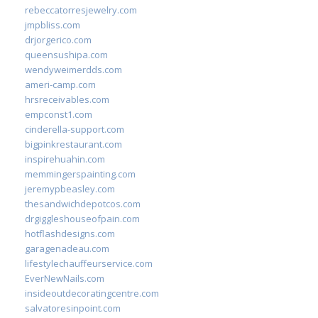
rebeccatorresjewelry.com
jmpbliss.com
drjorgerico.com
queensushipa.com
wendyweimerdds.com
ameri-camp.com
hrsreceivables.com
empconst1.com
cinderella-support.com
bigpinkrestaurant.com
inspirehuahin.com
memmingerspainting.com
jeremypbeasley.com
thesandwichdepotcos.com
drgiggleshouseofpain.com
hotflashdesigns.com
garagenadeau.com
lifestylechauffeurservice.com
EverNewNails.com
insideoutdecoratingcentre.com
salvatoresinpoint.com