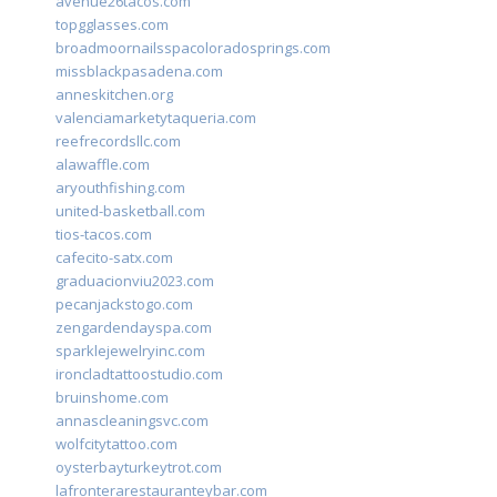
avenue26tacos.com
topgglasses.com
broadmoornailsspacoloradosprings.com
missblackpasadena.com
anneskitchen.org
valenciamarketytaqueria.com
reefrecordsllc.com
alawaffle.com
aryouthfishing.com
united-basketball.com
tios-tacos.com
cafecito-satx.com
graduacionviu2023.com
pecanjackstogo.com
zengardendayspa.com
sparklejewelryinc.com
ironcladtattoostudio.com
bruinshome.com
annascleaningsvc.com
wolfcitytattoo.com
oysterbayturkeytrot.com
lafronterarestauranteybar.com