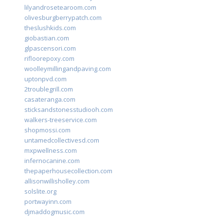
lilyandrosetearoom.com
olivesburgberrypatch.com
theslushkids.com
giobastian.com
glpascensori.com
rifloorepoxy.com
woolleymillingandpaving.com
uptonpvd.com
2troublegrill.com
casateranga.com
sticksandstonesstudiooh.com
walkers-treeservice.com
shopmossi.com
untamedcollectivesd.com
mxpwellness.com
infernocanine.com
thepaperhousecollection.com
allisonwillisholley.com
solslite.org
portwayinn.com
djmaddogmusic.com