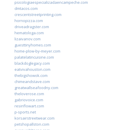
psicologiaespecializadaencampeche.com
dmtacos.com
crescentstreetprinting.com
hornopizza.com
driveadragster.com
hematologa.com
lizaivanov.com
guesttinyhomes.com
home-plow-by-meyer.com
palatelatincuisine.com
blackdoglegacy.com
eatvivahouston.com
thebigshowok.com
chimeandstave.com
greatwallseafoodny.com
theloverose.com
gabriovoice.com
resinflowart.com
p-sports.net
korsairstreetwear.com
petshopallston.com