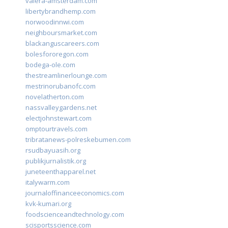
valera-amsterdam.com
libertybrandhemp.com
norwoodinnwi.com
neighboursmarket.com
blackanguscareers.com
bolesfororegon.com
bodega-ole.com
thestreamlinerlounge.com
mestrinorubanofc.com
novelatherton.com
nassvalleygardens.net
electjohnstewart.com
omptourtravels.com
tribratanews-polreskebumen.com
rsudbayuasih.org
publikjurnalistik.org
juneteenthapparel.net
italywarm.com
journaloffinanceeconomics.com
kvk-kumari.org
foodscienceandtechnology.com
scisportsscience.com