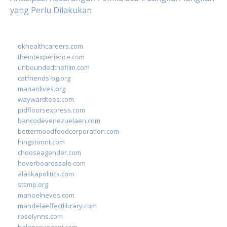
yang Perlu Dilakukan
okhealthcareers.com
theintexperience.com
unboundedthefilm.com
catfriends-bg.org
marianlives.org
waywardtees.com
pidfloorsexpress.com
bancodevenezuelaen.com
bettermoodfoodcorporation.com
hingstonnt.com
chooseagender.com
hoverboardssale.com
alaskapolitics.com
stsmp.org
manoelneves.com
mandelaeffectlibrary.com
roselynns.com