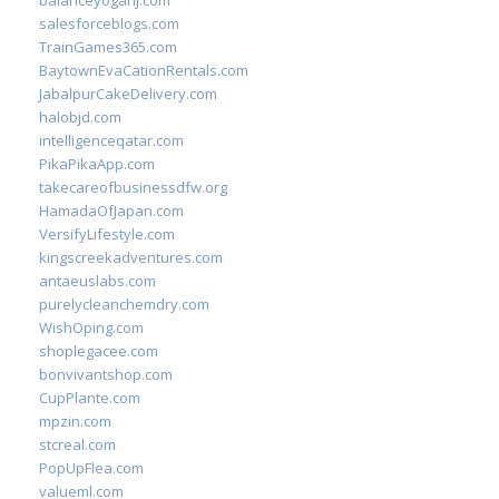
balanceyoganj.com
salesforceblogs.com
TrainGames365.com
BaytownEvaCationRentals.com
JabalpurCakeDelivery.com
halobjd.com
intelligenceqatar.com
PikaPikaApp.com
takecareofbusinessdfw.org
HamadaOfJapan.com
VersifyLifestyle.com
kingscreekadventures.com
antaeuslabs.com
purelycleanchemdry.com
WishOping.com
shoplegacee.com
bonvivantshop.com
CupPlante.com
mpzin.com
stcreal.com
PopUpFlea.com
valueml.com