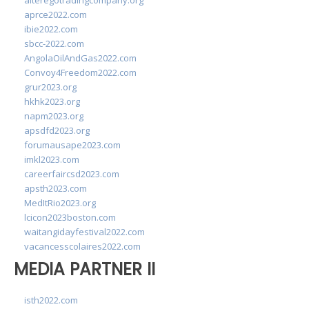
alteregotradingcompany.org
aprce2022.com
ibie2022.com
sbcc-2022.com
AngolaOilAndGas2022.com
Convoy4Freedom2022.com
grur2023.org
hkhk2023.org
napm2023.org
apsdfd2023.org
forumausape2023.com
imkl2023.com
careerfaircsd2023.com
apsth2023.com
MedItRio2023.org
lcicon2023boston.com
waitangidayfestival2022.com
vacancesscolaires2022.com
MEDIA PARTNER II
isth2022.com