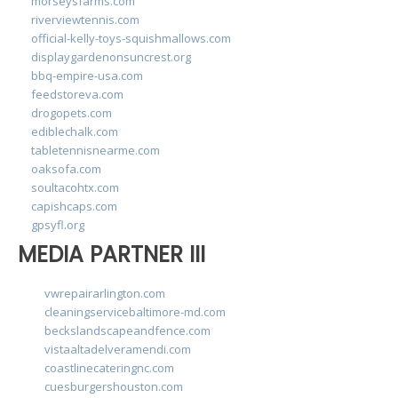
morseysfarms.com
riverviewtennis.com
official-kelly-toys-squishmallows.com
displaygardenonsuncrest.org
bbq-empire-usa.com
feedstoreva.com
drogopets.com
ediblechalk.com
tabletennisnearme.com
oaksofa.com
soultacohtx.com
capishcaps.com
gpsyfl.org
MEDIA PARTNER III
vwrepairarlington.com
cleaningservicebaltimore-md.com
beckslandscapeandfence.com
vistaaltadelveramendi.com
coastlinecateringnc.com
cuesburgershouston.com