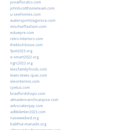
jovialfloralco.com
johnlscotthometeam.com
u-seehomes.com
watersportslagonissi.com
mischieffashion.com
eduwyre.com
retro-interiors.com
theblvd-boise.com
fpet2023.org
e-smart2022.org
ngrc2022.org
leesfamilyfoods.com
lewis-lewis-cpas.com
eleontennis.com
cyetus.com
bradfordshops.com
almadenranchsanjose.com
advocatevijay.com
adlibilimler2023.com
naswwebed.org
balithut-manado.org