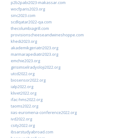
p2b2pabi2023-makassar.com
wocfparis2023.org
sinc2023.com
scdlqatar2022-qa.com
thecolumbiagrill.com
provisionscheeseandwineshoppe.com
khedi2023.org
akademikgeriatri2023.org
marmarapediatri2023.org
emchie2023.org
girisimselradyoloji2022.org
utcd2022.org
biosensor2022.org
ialp2022.org
klivet2022.org
ifac-hms2022.org
taoms2022.org
iias-euromena-conference2022.org
ivd2022.org
csity2022.org
ibsarstudyabroad.com