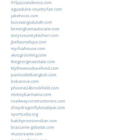
915jazzandmore.com
aguadulce-countryfair.com
jakehovis.com
bosswingsduluth.com
birminghamautocare.com
tonyscountrykitchen.com
jbellasnailspa.com
mychaihouse.com
alvisgrooming.com
thegeorginaestate.com
blythewoodseafood.com
paolosdelibangkok.com
bobacove.com
phoone24brookfield.com
mickeybarmama.com
roadwayconstructioninc.com
shopdragonflyboutique.com
sportszilla.org
batchprovisionsbar.com
brasserie-gobette.com
musicrearte.com