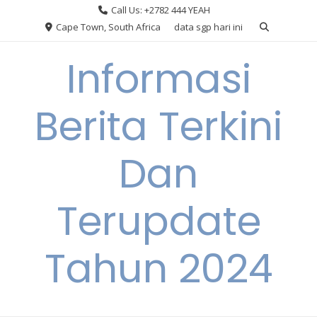
Skip
Call Us: +2782 444 YEAH
to
Cape Town, South Africa
data sgp hari ini
content
Informasi
Berita Terkini
Dan
Terupdate
Tahun 2024