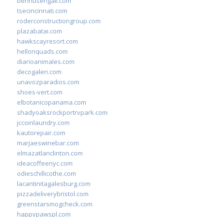
bennusehgall.com
tsecincinnati.com
roderconstructiongroup.com
plazabatai.com
hawkscayresort.com
hellonquads.com
diarioanimales.com
decogaleri.com
unavozparadios.com
shoes-vert.com
elbotanicopanama.com
shadyoaksrockportrvpark.com
jccoinlaundry.com
kautorepair.com
marjaeswinebar.com
elmazatlanclinton.com
ideacoffeenyc.com
odieschillicothe.com
lacantinitagalesburg.com
pizzadeliverybristol.com
greenstarsmogcheck.com
happypawspl.com