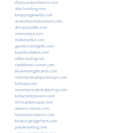
thesoundarchitects.com
allin1roofing.com
keepjudgewebb.com
anatomyofadventure.com
drivancastillo.com
cmmedspa.com
midletontkd.com
gardensandgrills.com
basilfoodwine.com
nikko-tochigi.net
caribbean-corner.com
bluemoongiftcards.com
rivercitysteampunkexpo.com
kchoops.net
mountainsideskateshop.com
kirtlandcitytavern.com
301nutritionspot.com
ammos-stores.com
loceanecreations.com
birdsongridgefarm.com
joiedevivblog.com