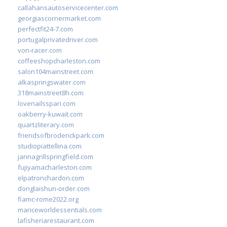
callahansautoservicecenter.com
georgiascornermarket.com
perfectfit24-7.com
portugalprivatedriver.com
von-racer.com
coffeeshopcharleston.com
salon104mainstreet.com
alkaspringswater.com
318mainstreet8h.com
lovenailsspari.com
oakberry-kuwait.com
quartzliterary.com
friendsofbroderickpark.com
studiopiattellina.com
jannagrillspringfield.com
fujiyamacharleston.com
elpatronchardon.com
donglaishun-order.com
fiamc-rome2022.org
mariceworldessentials.com
lafisheriarestaurant.com