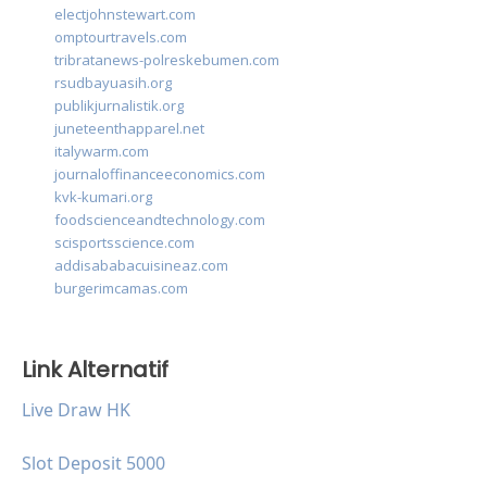
electjohnstewart.com
omptourtravels.com
tribratanews-polreskebumen.com
rsudbayuasih.org
publikjurnalistik.org
juneteenthapparel.net
italywarm.com
journaloffinanceeconomics.com
kvk-kumari.org
foodscienceandtechnology.com
scisportsscience.com
addisababacuisineaz.com
burgerimcamas.com
Link Alternatif
Live Draw HK
Slot Deposit 5000