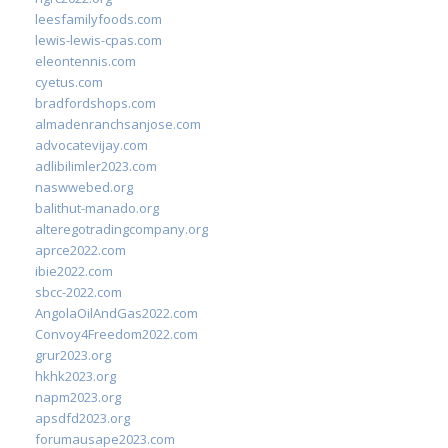
leesfamilyfoods.com
lewis-lewis-cpas.com
eleontennis.com
cyetus.com
bradfordshops.com
almadenranchsanjose.com
advocatevijay.com
adlibilimler2023.com
naswwebed.org
balithut-manado.org
alteregotradingcompany.org
aprce2022.com
ibie2022.com
sbcc-2022.com
AngolaOilAndGas2022.com
Convoy4Freedom2022.com
grur2023.org
hkhk2023.org
napm2023.org
apsdfd2023.org
forumausape2023.com