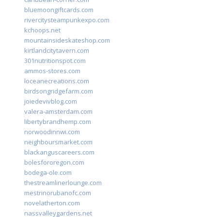
bluemoongiftcards.com
rivercitysteampunkexpo.com
kchoops.net
mountainsideskateshop.com
kirtlandcitytavern.com
301nutritionspot.com
ammos-stores.com
loceanecreations.com
birdsongridgefarm.com
joiedevivblog.com
valera-amsterdam.com
libertybrandhemp.com
norwoodinnwi.com
neighboursmarket.com
blackanguscareers.com
bolesfororegon.com
bodega-ole.com
thestreamlinerlounge.com
mestrinorubanofc.com
novelatherton.com
nassvalleygardens.net