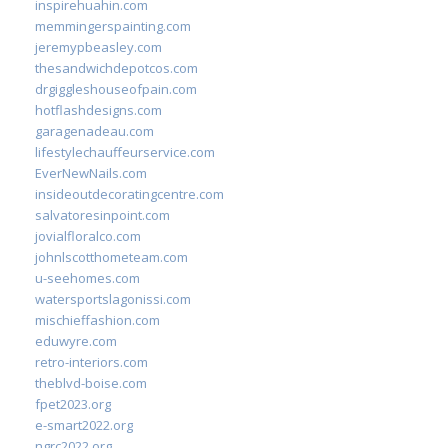
inspirehuahin.com
memmingerspainting.com
jeremypbeasley.com
thesandwichdepotcos.com
drgiggleshouseofpain.com
hotflashdesigns.com
garagenadeau.com
lifestylechauffeurservice.com
EverNewNails.com
insideoutdecoratingcentre.com
salvatoresinpoint.com
jovialfloralco.com
johnlscotthometeam.com
u-seehomes.com
watersportslagonissi.com
mischieffashion.com
eduwyre.com
retro-interiors.com
theblvd-boise.com
fpet2023.org
e-smart2022.org
ngrc2022.org