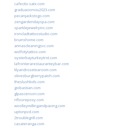
cafecito-satx.com
graduacionviu2023.com
pecanjackstogo.com
zengardendayspa.com
sparklejewelryinc.com
ironcladtattoostudio.com
bruinshome.com
annascleaningsvc.com
wolfcitytattoo.com
oysterbayturkeytrot.com
lafronterarestauranteybar.com
lilyandrosetearoom.com
olivesburgberrypatch.com
theslushkids.com
giobastian.com
glpascensori.com
rifloorepoxy.com
woolleymillingandpaving.com
uptonpvd.com
2troublegrill.com
casateranga.com