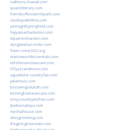
oakberry-kuwait.com
quartzliterary.com
friendsofbroderickpark.com
studiopiattellina.com
jannagrillspringfield.com
fujiyamacharleston.com
elpatronchardon.com
donglaishun-order.com
fiamc-rome2022.org
mariceworldessentials.com
lafisheriarestaurant.com
915jazzandmore.com
aguadulce-countryfair.com
jakehovis.com
bosswingsduluth.com
birminghamautocare.com
tonyscountrykitchen.com
jbellasnailspa.com
mychaihouse.com
alvisgrooming.com
thegeorginaestate.com
blythewoodseafood.com