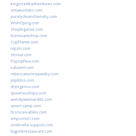
kingscreekadventures.com
antaeuslabs.com
purelycleanchemdry.com
WishOping.com
shoplegacee.com
bonvivantshop.com
CupPlante.com
mpzin.com
stcreal.com
PopUpFlea.com
valueml.com
rebeccatorresjewelry.com
jmpbliss.com
drjorgerico.com
queensushipa.com
wendyweimerdds.com
ameri-camp.com
hrsreceivables.com
empconst1.com
cinderella-support.com
bigpinkrestaurant.com