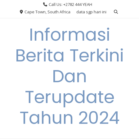
Skip
Call Us: +2782 444 YEAH
to
Cape Town, South Africa
data sgp hari ini
content
Informasi
Berita Terkini
Dan
Terupdate
Tahun 2024