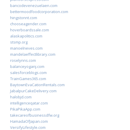
bancodevenezuelaen.com
bettermoodfoodcorporation.com
hingstonnt.com
chooseagender.com
hoverboardssale.com
alaskapolitics.com
stsmp.org
manoelneves.com
mandelaeffectlibrary.com
roselynns.com
balanceyoganj.com
salesforceblogs.com
TrainGames365.com
BaytownEvaCationRentals.com
JabalpurCakeDelivery.com
halobjd.com
intelligenceqatar.com
PikaPikaApp.com
takecareofbusinessdfw.org
HamadaOfJapan.com
VersifyLifestyle.com