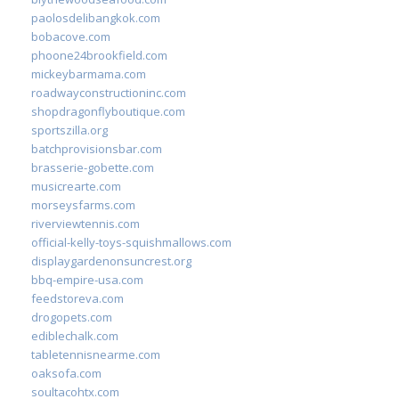
paolosdelibangkok.com
bobacove.com
phoone24brookfield.com
mickeybarmama.com
roadwayconstructioninc.com
shopdragonflyboutique.com
sportszilla.org
batchprovisionsbar.com
brasserie-gobette.com
musicrearte.com
morseysfarms.com
riverviewtennis.com
official-kelly-toys-squishmallows.com
displaygardenonsuncrest.org
bbq-empire-usa.com
feedstoreva.com
drogopets.com
ediblechalk.com
tabletennisnearme.com
oaksofa.com
soultacohtx.com