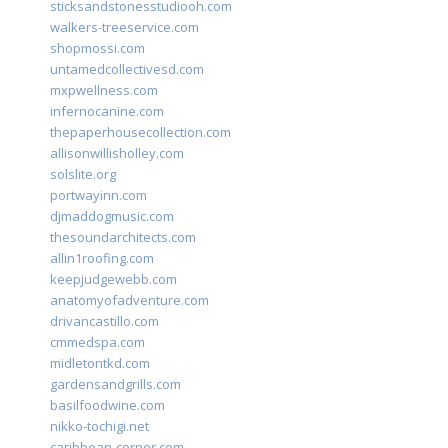
sticksandstonesstudiooh.com
walkers-treeservice.com
shopmossi.com
untamedcollectivesd.com
mxpwellness.com
infernocanine.com
thepaperhousecollection.com
allisonwillisholley.com
solslite.org
portwayinn.com
djmaddogmusic.com
thesoundarchitects.com
allin1roofing.com
keepjudgewebb.com
anatomyofadventure.com
drivancastillo.com
cmmedspa.com
midletontkd.com
gardensandgrills.com
basilfoodwine.com
nikko-tochigi.net
caribbean-corner.com