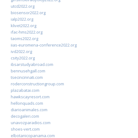
utcd2022.org
biosensor2022.org
ialp2022.org
klivet2022.org
ifac-hms2022.org
taoms2022.org
iias-euromena-conference2022.org
ivd2022.org
csity2022.org
ibsarstudyabroad.com
bennusehgall.com
tsecincinnati.com
roderconstructiongroup.com
plazabatai.com
hawkscayresort.com
hellonquads.com
diarioanimales.com
decogaleri.com
unavozparadios.com
shoes-vert.com
elbotanicopanama.com