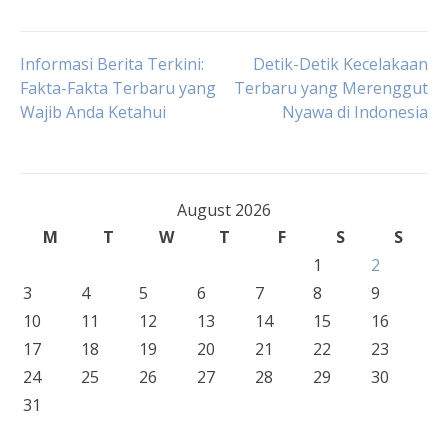
Post
Informasi Berita Terkini:
Detik-Detik Kecelakaan
Fakta-Fakta Terbaru yang
Terbaru yang Merenggut
Wajib Anda Ketahui
Nyawa di Indonesia
navigation
August 2026
M
T
W
T
F
S
S
1
2
3
4
5
6
7
8
9
10
11
12
13
14
15
16
17
18
19
20
21
22
23
24
25
26
27
28
29
30
31