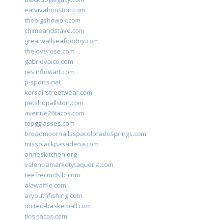
eatvivahouston.com
thebigshowok.com
chimeandstave.com
greatwallseafoodny.com
theloverose.com
gabriovoice.com
resinflowart.com
p-sports.net
korsairstreetwear.com
petshopallston.com
avenue26tacos.com
topgglasses.com
broadmoornailsspacoloradosprings.com
missblackpasadena.com
anneskitchen.org
valenciamarketytaqueria.com
reefrecordsllc.com
alawaffle.com
aryouthfishing.com
united-basketball.com
tios-tacos.com