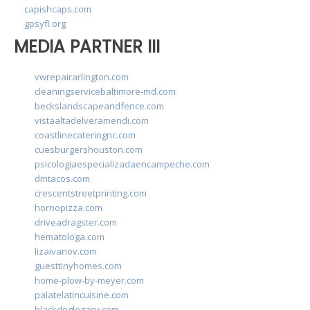
capishcaps.com
gpsyfl.org
MEDIA PARTNER III
vwrepairarlington.com
cleaningservicebaltimore-md.com
beckslandscapeandfence.com
vistaaltadelveramendi.com
coastlinecateringnc.com
cuesburgershouston.com
psicologiaespecializadaencampeche.com
dmtacos.com
crescentstreetprinting.com
hornopizza.com
driveadragster.com
hematologa.com
lizaivanov.com
guesttinyhomes.com
home-plow-by-meyer.com
palatelatincuisine.com
blackdoglegacy.com