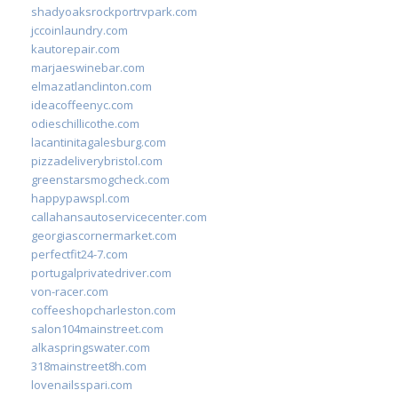
shadyoaksrockportrvpark.com
jccoinlaundry.com
kautorepair.com
marjaeswinebar.com
elmazatlanclinton.com
ideacoffeenyc.com
odieschillicothe.com
lacantinitagalesburg.com
pizzadeliverybristol.com
greenstarsmogcheck.com
happypawspl.com
callahansautoservicecenter.com
georgiascornermarket.com
perfectfit24-7.com
portugalprivatedriver.com
von-racer.com
coffeeshopcharleston.com
salon104mainstreet.com
alkaspringswater.com
318mainstreet8h.com
lovenailsspari.com