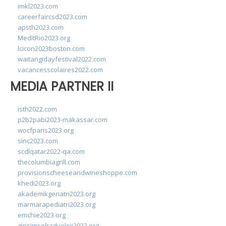
imkl2023.com
careerfaircsd2023.com
apsth2023.com
MedItRio2023.org
lcicon2023boston.com
waitangidayfestival2022.com
vacancesscolaires2022.com
MEDIA PARTNER II
isth2022.com
p2b2pabi2023-makassar.com
wocfparis2023.org
sinc2023.com
scdlqatar2022-qa.com
thecolumbiagrill.com
provisionscheeseandwineshoppe.com
khedi2023.org
akademikgeriatri2023.org
marmarapediatri2023.org
emchie2023.org
girisimselradyoloji2022.org