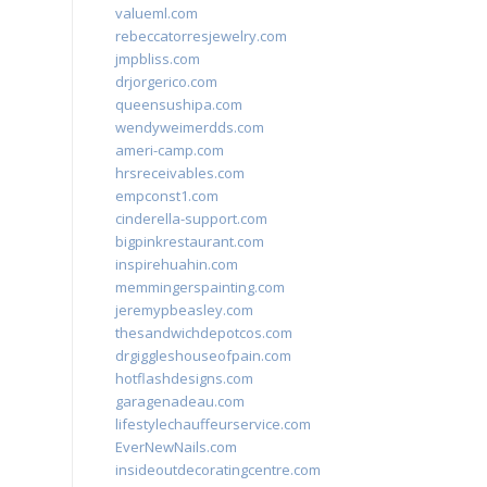
valueml.com
rebeccatorresjewelry.com
jmpbliss.com
drjorgerico.com
queensushipa.com
wendyweimerdds.com
ameri-camp.com
hrsreceivables.com
empconst1.com
cinderella-support.com
bigpinkrestaurant.com
inspirehuahin.com
memmingerspainting.com
jeremypbeasley.com
thesandwichdepotcos.com
drgiggleshouseofpain.com
hotflashdesigns.com
garagenadeau.com
lifestylechauffeurservice.com
EverNewNails.com
insideoutdecoratingcentre.com