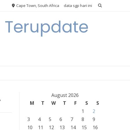
Cape Town, South Africa
data sgp hari ini
n Terupdate
4
August 2026
M
T
W
T
F
S
S
1
2
3
4
5
6
7
8
9
10
11
12
13
14
15
16