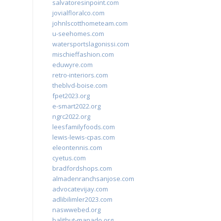
salvatoresinpoint.com
jovialfloralco.com
johnlscotthometeam.com
u-seehomes.com
watersportslagonissi.com
mischieffashion.com
eduwyre.com
retro-interiors.com
theblvd-boise.com
fpet2023.org
e-smart2022.org
ngrc2022.org
leesfamilyfoods.com
lewis-lewis-cpas.com
eleontennis.com
cyetus.com
bradfordshops.com
almadenranchsanjose.com
advocatevijay.com
adlibilimler2023.com
naswwebed.org
balithut-manado.org