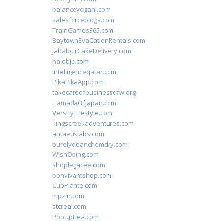
balanceyoganj.com
salesforceblogs.com
TrainGames365.com
BaytownEvaCationRentals.com
JabalpurCakeDelivery.com
halobjd.com
intelligenceqatar.com
PikaPikaApp.com
takecareofbusinessdfw.org
HamadaOfJapan.com
VersifyLifestyle.com
kingscreekadventures.com
antaeuslabs.com
purelycleanchemdry.com
WishOping.com
shoplegacee.com
bonvivantshop.com
CupPlante.com
mpzin.com
stcreal.com
PopUpFlea.com