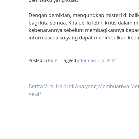
oleh bukti yang kuat.”
Dengan demikian, mengungkap misteri di balik
bagi kita semua. Kita perlu lebih kritis dalam
kebenarannya sebelum membagikannya kepada o
informasi palsu yang dapat menimbulkan kepa
Posted in
Blog
Tagged
informasi viral 2024
Post
Berita Viral Hari Ini: Apa yang Membuatnya Me
Viral?
navigation