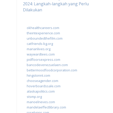
2024: Langkah-langkah yang Perlu
Dilakukan
okhealthcareers.com
theintexperience.com
unboundedthefilm.com
catfriends-bg.org
marianlives.org
waywardtees.com
pidfloorsexpress.com
bancodevenezuelaen.com
bettermoodfoodcorporation.com
hingstonnt.com
chooseagender.com
hoverboardssale.com
alaskapolitics.com
stsmp.org
manoelneves.com
mandelaeffectlibrary.com
roselynns.com