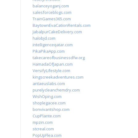
balanceyoganj.com
salesforceblogs.com
TrainGames365.com
BaytownEvaCationRentals.com
JabalpurCakeDelivery.com
halobjd.com
intelligenceqatar.com
PikaPikaApp.com
takecareofbusinessdfw.org
HamadaOfJapan.com
VersifyLifestyle.com
kingscreekadventures.com
antaeuslabs.com
purelycleanchemdry.com
WishOping.com
shoplegacee.com
bonvivantshop.com
CupPlante.com
mpzin.com
stcreal.com
PopUpFlea.com