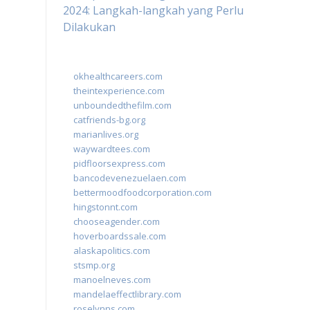
2024: Langkah-langkah yang Perlu
Dilakukan
okhealthcareers.com
theintexperience.com
unboundedthefilm.com
catfriends-bg.org
marianlives.org
waywardtees.com
pidfloorsexpress.com
bancodevenezuelaen.com
bettermoodfoodcorporation.com
hingstonnt.com
chooseagender.com
hoverboardssale.com
alaskapolitics.com
stsmp.org
manoelneves.com
mandelaeffectlibrary.com
roselynns.com