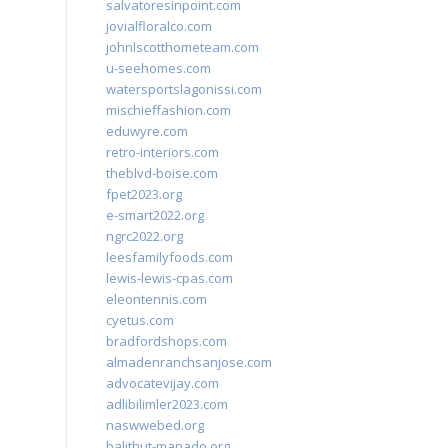
salvatoresinpoint.com
jovialfloralco.com
johnlscotthometeam.com
u-seehomes.com
watersportslagonissi.com
mischieffashion.com
eduwyre.com
retro-interiors.com
theblvd-boise.com
fpet2023.org
e-smart2022.org
ngrc2022.org
leesfamilyfoods.com
lewis-lewis-cpas.com
eleontennis.com
cyetus.com
bradfordshops.com
almadenranchsanjose.com
advocatevijay.com
adlibilimler2023.com
naswwebed.org
balithut-manado.org