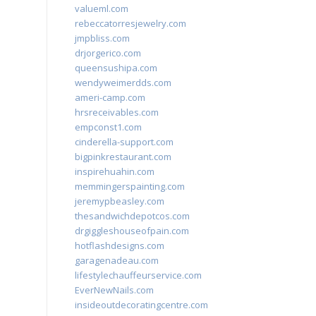
valueml.com
rebeccatorresjewelry.com
jmpbliss.com
drjorgerico.com
queensushipa.com
wendyweimerdds.com
ameri-camp.com
hrsreceivables.com
empconst1.com
cinderella-support.com
bigpinkrestaurant.com
inspirehuahin.com
memmingerspainting.com
jeremypbeasley.com
thesandwichdepotcos.com
drgiggleshouseofpain.com
hotflashdesigns.com
garagenadeau.com
lifestylechauffeurservice.com
EverNewNails.com
insideoutdecoratingcentre.com