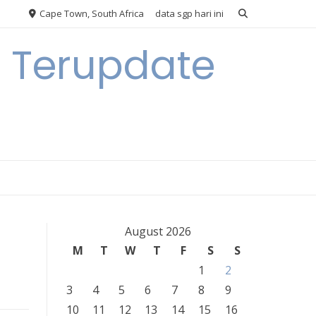
Cape Town, South Africa
data sgp hari ini
n Terupdate
August 2026
M
T
W
T
F
S
S
1
2
3
4
5
6
7
8
9
10
11
12
13
14
15
16