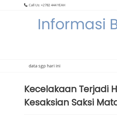
Skip
Call Us: +2782 444 YEAH
to
content
Informasi 
data sgp hari ini
Kecelakaan Terjadi Ha
Kesaksian Saksi Mat