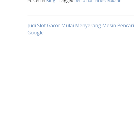
Posted in
Blog
Tagged
berita hari ini kecelakaan
Post
Judi Slot Gacor Mulai Menyerang Mesin Pencar
Google
navigation