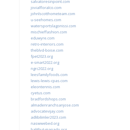
salvatoresinpoint.com
jovialfloralco.com
johnlscotthometeam.com
u-seehomes.com
watersportslagonissi.com
mischieffashion.com
eduwyre.com
retro-interiors.com
theblvd-boise.com
fpet2023.org
e-smart2022.org
ngrc2022.org
leesfamilyfoods.com
lewis-lewis-cpas.com
eleontennis.com
cyetus.com
bradfordshops.com
almadenranchsanjose.com
advocatevijay.com
adlibilimler2023.com
naswwebed.org
balithut-manado.org