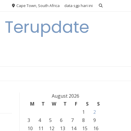
Cape Town, South Africa
data sgp hari ini
n Terupdate
August 2026
M
T
W
T
F
S
S
1
2
3
4
5
6
7
8
9
10
11
12
13
14
15
16