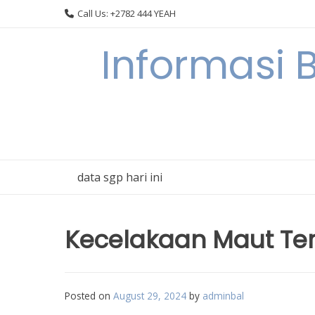
Skip
Call Us: +2782 444 YEAH
to
content
Informasi 
data sgp hari ini
Kecelakaan Maut Terj
Posted on
August 29, 2024
by
adminbal