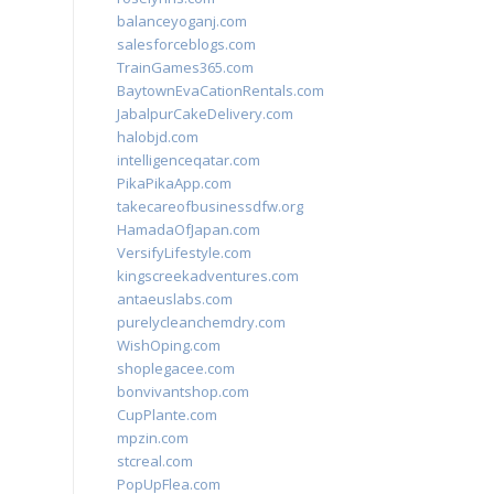
balanceyoganj.com
salesforceblogs.com
TrainGames365.com
BaytownEvaCationRentals.com
JabalpurCakeDelivery.com
halobjd.com
intelligenceqatar.com
PikaPikaApp.com
takecareofbusinessdfw.org
HamadaOfJapan.com
VersifyLifestyle.com
kingscreekadventures.com
antaeuslabs.com
purelycleanchemdry.com
WishOping.com
shoplegacee.com
bonvivantshop.com
CupPlante.com
mpzin.com
stcreal.com
PopUpFlea.com