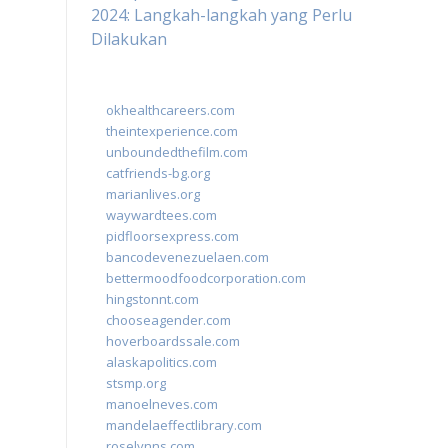
2024: Langkah-langkah yang Perlu
Dilakukan
okhealthcareers.com
theintexperience.com
unboundedthefilm.com
catfriends-bg.org
marianlives.org
waywardtees.com
pidfloorsexpress.com
bancodevenezuelaen.com
bettermoodfoodcorporation.com
hingstonnt.com
chooseagender.com
hoverboardssale.com
alaskapolitics.com
stsmp.org
manoelneves.com
mandelaeffectlibrary.com
roselynns.com