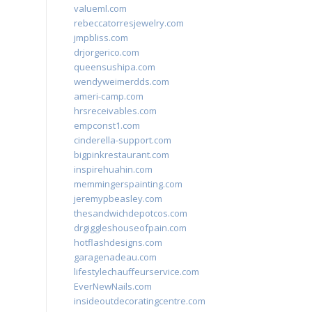
valueml.com
rebeccatorresjewelry.com
jmpbliss.com
drjorgerico.com
queensushipa.com
wendyweimerdds.com
ameri-camp.com
hrsreceivables.com
empconst1.com
cinderella-support.com
bigpinkrestaurant.com
inspirehuahin.com
memmingerspainting.com
jeremypbeasley.com
thesandwichdepotcos.com
drgiggleshouseofpain.com
hotflashdesigns.com
garagenadeau.com
lifestylechauffeurservice.com
EverNewNails.com
insideoutdecoratingcentre.com