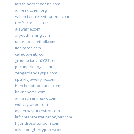
missblackpasadena.com
anneskitchen.org
valenciamarketytaqueria.com
reefrecordsllc.com
alawaffle.com
aryouthfishing.com
united-basketball.com
tios-tacos.com
cafecito-satx.com
graduacionviu2023.com
pecanjackstogo.com
zengardendayspa.com
sparklejewelryinc.com
ironcladtattoostudio.com
bruinshome.com
annascleaningsvc.com
wolfcitytattoo.com
oysterbayturkeytrot.com
lafronterarestauranteybar.com
lilyandrosetearoom.com
olivesburgberrypatch.com