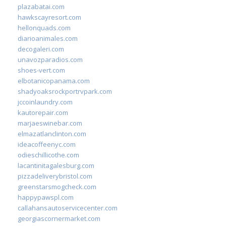
plazabatai.com
hawkscayresort.com
hellonquads.com
diarioanimales.com
decogaleri.com
unavozparadios.com
shoes-vert.com
elbotanicopanama.com
shadyoaksrockportrvpark.com
jccoinlaundry.com
kautorepair.com
marjaeswinebar.com
elmazatlanclinton.com
ideacoffeenyc.com
odieschillicothe.com
lacantinitagalesburg.com
pizzadeliverybristol.com
greenstarsmogcheck.com
happypawspl.com
callahansautoservicecenter.com
georgiascornermarket.com