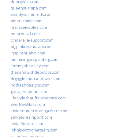
drjorgerico.com
queensushipa.com
wendyweimerdds.com
ameri-camp.com
hrsreceivables.com
empconst1.com
cinderella-support.com
bigpinkrestaurant.com
inspirehuahin.com
memmingerspainting.com
jeremypbeasley.com
thesandwichdepotcos.com
drgiggleshouseofpain.com
hotflashdesigns.com
garagenadeau.com
lifestylechauffeurservice.com
EverNewNails.com
insideoutdecoratingcentre.com
salvatoresinpoint.com
jovialfloralco.com
johnlscotthometeam.com
u-seehomes.com