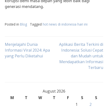
korupsi demi masa depan yang lebih baik bagi
generasi mendatang.
Posted in
Blog
Tagged
hot news di indonesia hari ini
Post
Menjelajahi Dunia
Aplikasi Berita Terkini di
Informasi Viral 2024: Apa
Indonesia: Solusi Cepat
yang Perlu Diketahui
dan Mudah untuk
navigation
Mendapatkan Informasi
Terbaru
August 2026
M
T
W
T
F
S
S
1
2