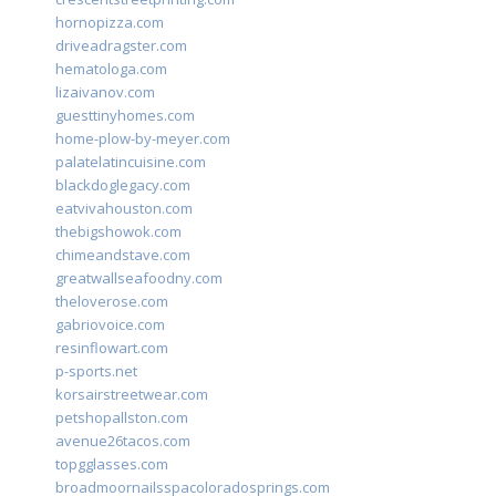
hornopizza.com
driveadragster.com
hematologa.com
lizaivanov.com
guesttinyhomes.com
home-plow-by-meyer.com
palatelatincuisine.com
blackdoglegacy.com
eatvivahouston.com
thebigshowok.com
chimeandstave.com
greatwallseafoodny.com
theloverose.com
gabriovoice.com
resinflowart.com
p-sports.net
korsairstreetwear.com
petshopallston.com
avenue26tacos.com
topgglasses.com
broadmoornailsspacoloradosprings.com