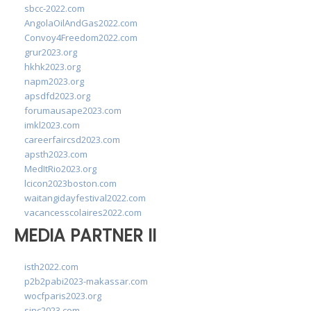
sbcc-2022.com
AngolaOilAndGas2022.com
Convoy4Freedom2022.com
grur2023.org
hkhk2023.org
napm2023.org
apsdfd2023.org
forumausape2023.com
imkl2023.com
careerfaircsd2023.com
apsth2023.com
MedItRio2023.org
lcicon2023boston.com
waitangidayfestival2022.com
vacancesscolaires2022.com
MEDIA PARTNER II
isth2022.com
p2b2pabi2023-makassar.com
wocfparis2023.org
sinc2023.com