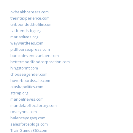
okhealthcareers.com
theintexperience.com
unboundedthefilm.com
catfriends-bg.org
marianlives.org
waywardtees.com
pidfloorsexpress.com
bancodevenezuelaen.com
bettermoodfoodcorporation.com
hingstonnt.com
chooseagender.com
hoverboardssale.com
alaskapolitics.com
stsmp.org
manoelneves.com
mandelaeffectlibrary.com
roselynns.com
balanceyoganj.com
salesforceblogs.com
TrainGames365.com