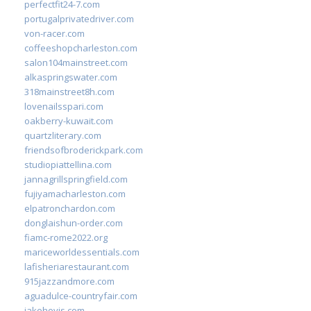
perfectfit24-7.com
portugalprivatedriver.com
von-racer.com
coffeeshopcharleston.com
salon104mainstreet.com
alkaspringswater.com
318mainstreet8h.com
lovenailsspari.com
oakberry-kuwait.com
quartzliterary.com
friendsofbroderickpark.com
studiopiattellina.com
jannagrillspringfield.com
fujiyamacharleston.com
elpatronchardon.com
donglaishun-order.com
fiamc-rome2022.org
mariceworldessentials.com
lafisheriarestaurant.com
915jazzandmore.com
aguadulce-countryfair.com
jakehovis.com