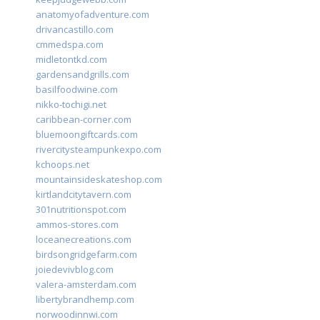
anatomyofadventure.com
drivancastillo.com
cmmedspa.com
midletontkd.com
gardensandgrills.com
basilfoodwine.com
nikko-tochigi.net
caribbean-corner.com
bluemoongiftcards.com
rivercitysteampunkexpo.com
kchoops.net
mountainsideskateshop.com
kirtlandcitytavern.com
301nutritionspot.com
ammos-stores.com
loceanecreations.com
birdsongridgefarm.com
joiedevivblog.com
valera-amsterdam.com
libertybrandhemp.com
norwoodinnwi.com