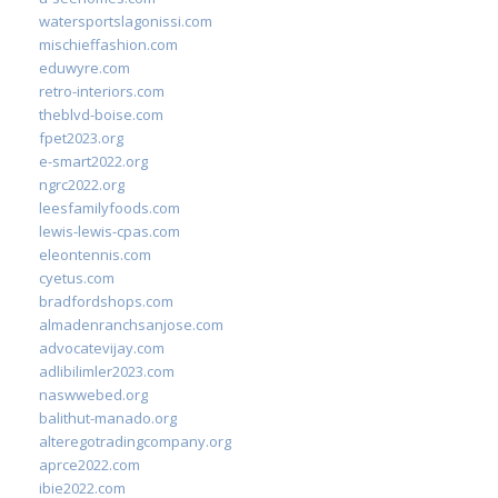
watersportslagonissi.com
mischieffashion.com
eduwyre.com
retro-interiors.com
theblvd-boise.com
fpet2023.org
e-smart2022.org
ngrc2022.org
leesfamilyfoods.com
lewis-lewis-cpas.com
eleontennis.com
cyetus.com
bradfordshops.com
almadenranchsanjose.com
advocatevijay.com
adlibilimler2023.com
naswwebed.org
balithut-manado.org
alteregotradingcompany.org
aprce2022.com
ibie2022.com