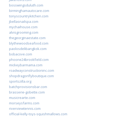
bosswingsduluth.com
birminghamautocare.com
tonyscountrykitchen.com
jbellasnailspa.com
mychaihouse.com
alvisgrooming.com
thegeorginaestate.com
blythewoodseafood.com
paolosdelibangkok.com
bobacove.com
phoone24brookfield.com
mickeybarmama.com
roadwayconstructioninc.com
shopdragonflyboutique.com
sportszilla.org
batchprovisionsbar.com
brasserie-gobette.com
musicrearte.com
morseysfarms.com
riverviewtennis.com
official-kelly-toys-squishmallows.com