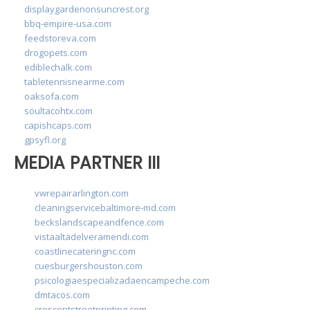
displaygardenonsuncrest.org
bbq-empire-usa.com
feedstoreva.com
drogopets.com
ediblechalk.com
tabletennisnearme.com
oaksofa.com
soultacohtx.com
capishcaps.com
gpsyfl.org
MEDIA PARTNER III
vwrepairarlington.com
cleaningservicebaltimore-md.com
beckslandscapeandfence.com
vistaaltadelveramendi.com
coastlinecateringnc.com
cuesburgershouston.com
psicologiaespecializadaencampeche.com
dmtacos.com
crescentstreetprinting.com