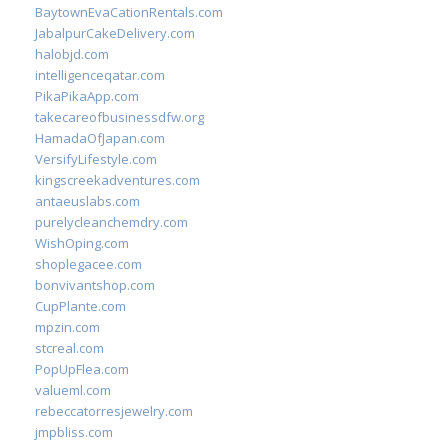
BaytownEvaCationRentals.com
JabalpurCakeDelivery.com
halobjd.com
intelligenceqatar.com
PikaPikaApp.com
takecareofbusinessdfw.org
HamadaOfJapan.com
VersifyLifestyle.com
kingscreekadventures.com
antaeuslabs.com
purelycleanchemdry.com
WishOping.com
shoplegacee.com
bonvivantshop.com
CupPlante.com
mpzin.com
stcreal.com
PopUpFlea.com
valueml.com
rebeccatorresjewelry.com
jmpbliss.com