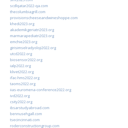
scdlqatar2022-qa.com
thecolumbiagrill.com
provisionscheeseandwineshoppe.com
khedi2023.org
akademikgeriatri2023.org
marmarapediatri2023.org
emchie2023.org
girisimselradyoloji2022.org
utcd2022.org
biosensor2022.org
ialp2022.org
klivet2022.org
ifac-hms2022.org
taoms2022.org
iias-euromena-conference2022.org
ivd2022.org
csity2022.org
ibsarstudyabroad.com
bennusehgall.com
tsecincinnati.com
roderconstructiongroup.com