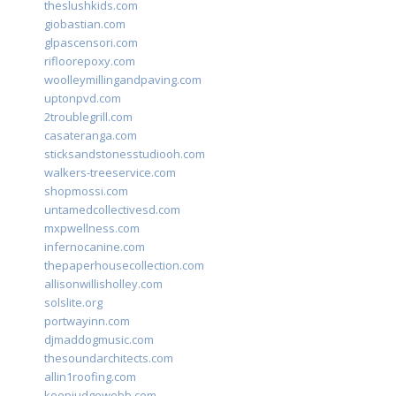
theslushkids.com
giobastian.com
glpascensori.com
rifloorepoxy.com
woolleymillingandpaving.com
uptonpvd.com
2troublegrill.com
casateranga.com
sticksandstonesstudiooh.com
walkers-treeservice.com
shopmossi.com
untamedcollectivesd.com
mxpwellness.com
infernocanine.com
thepaperhousecollection.com
allisonwillisholley.com
solslite.org
portwayinn.com
djmaddogmusic.com
thesoundarchitects.com
allin1roofing.com
keepjudgewebb.com