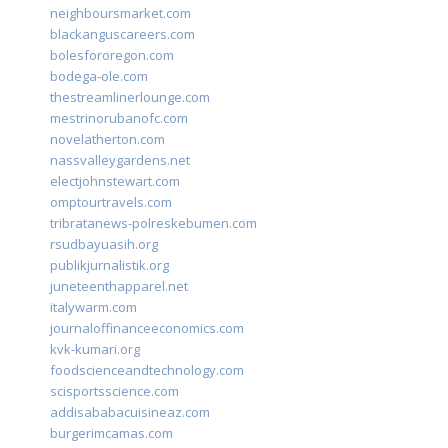
neighboursmarket.com
blackanguscareers.com
bolesfororegon.com
bodega-ole.com
thestreamlinerlounge.com
mestrinorubanofc.com
novelatherton.com
nassvalleygardens.net
electjohnstewart.com
omptourtravels.com
tribratanews-polreskebumen.com
rsudbayuasih.org
publikjurnalistik.org
juneteenthapparel.net
italywarm.com
journaloffinanceeconomics.com
kvk-kumari.org
foodscienceandtechnology.com
scisportsscience.com
addisababacuisineaz.com
burgerimcamas.com