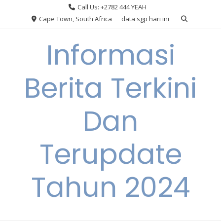
Skip
Call Us: +2782 444 YEAH
to
Cape Town, South Africa
data sgp hari ini
content
Informasi
Berita Terkini
Dan
Terupdate
Tahun 2024