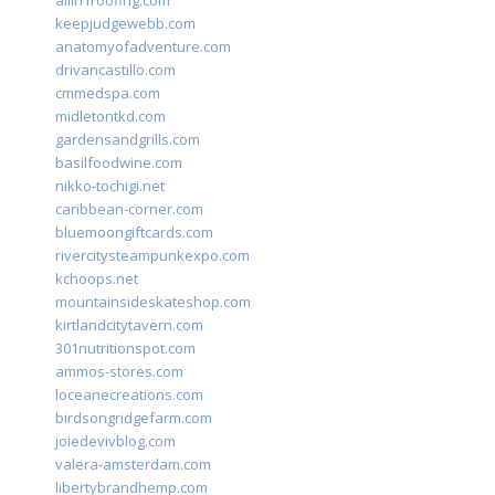
allin1roofing.com
keepjudgewebb.com
anatomyofadventure.com
drivancastillo.com
cmmedspa.com
midletontkd.com
gardensandgrills.com
basilfoodwine.com
nikko-tochigi.net
caribbean-corner.com
bluemoongiftcards.com
rivercitysteampunkexpo.com
kchoops.net
mountainsideskateshop.com
kirtlandcitytavern.com
301nutritionspot.com
ammos-stores.com
loceanecreations.com
birdsongridgefarm.com
joiedevivblog.com
valera-amsterdam.com
libertybrandhemp.com