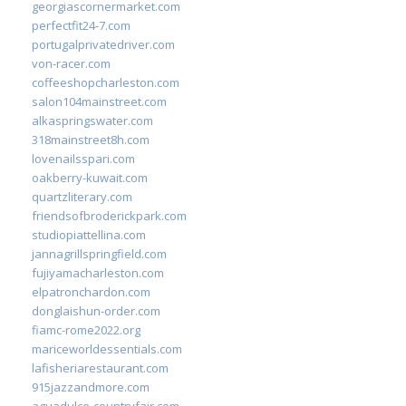
georgiascornermarket.com
perfectfit24-7.com
portugalprivatedriver.com
von-racer.com
coffeeshopcharleston.com
salon104mainstreet.com
alkaspringswater.com
318mainstreet8h.com
lovenailsspari.com
oakberry-kuwait.com
quartzliterary.com
friendsofbroderickpark.com
studiopiattellina.com
jannagrillspringfield.com
fujiyamacharleston.com
elpatronchardon.com
donglaishun-order.com
fiamc-rome2022.org
mariceworldessentials.com
lafisheriarestaurant.com
915jazzandmore.com
aguadulce-countryfair.com