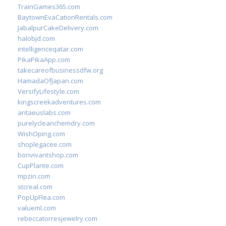
TrainGames365.com
BaytownEvaCationRentals.com
JabalpurCakeDelivery.com
halobjd.com
intelligenceqatar.com
PikaPikaApp.com
takecareofbusinessdfw.org
HamadaOfJapan.com
VersifyLifestyle.com
kingscreekadventures.com
antaeuslabs.com
purelycleanchemdry.com
WishOping.com
shoplegacee.com
bonvivantshop.com
CupPlante.com
mpzin.com
stcreal.com
PopUpFlea.com
valueml.com
rebeccatorresjewelry.com