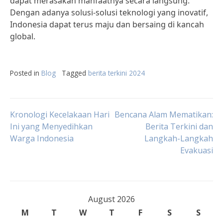
dapat merasakan manfaatnya secara langsung.
Dengan adanya solusi-solusi teknologi yang inovatif,
Indonesia dapat terus maju dan bersaing di kancah
global.
Posted in
Blog
Tagged
berita terkini 2024
Post
Kronologi Kecelakaan Hari
Bencana Alam Mematikan:
Ini yang Menyedihkan
Berita Terkini dan
Warga Indonesia
Langkah-Langkah
navigation
Evakuasi
August 2026
M
T
W
T
F
S
S