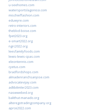
u-seehomes.com
watersportslagonissi.com
mischieffashion.com
eduwyre.com
retro-interiors.com
theblvd-boise.com
fpet2023.org
e-smart2022.org
ngrc2022.org
leesfamilyfoods.com
lewis-lewis-cpas.com
eleontennis.com
cyetus.com
bradfordshops.com
almadenranchsanjose.com
advocatevijay.com
adlibilimler2023.com
naswwebed.org
balithut-manado.org
alteregotradingcompany.org
aprce2022.com