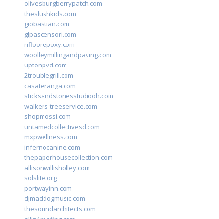
olivesburgberrypatch.com
theslushkids.com
giobastian.com
glpascensori.com
rifloorepoxy.com
woolleymillingandpaving.com
uptonpvd.com
2troublegrill.com
casateranga.com
sticksandstonesstudiooh.com
walkers-treeservice.com
shopmossi.com
untamedcollectivesd.com
mxpwellness.com
infernocanine.com
thepaperhousecollection.com
allisonwillisholley.com
solslite.org
portwayinn.com
djmaddogmusic.com
thesoundarchitects.com