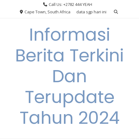
Skip
Call Us: +2782 444 YEAH
to
Cape Town, South Africa
data sgp hari ini
content
Informasi
Berita Terkini
Dan
Terupdate
Tahun 2024