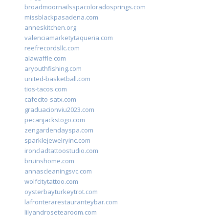
broadmoornailsspacoloradosprings.com
missblackpasadena.com
anneskitchen.org
valenciamarketytaqueria.com
reefrecordsllc.com
alawaffle.com
aryouthfishing.com
united-basketball.com
tios-tacos.com
cafecito-satx.com
graduacionviu2023.com
pecanjackstogo.com
zengardendayspa.com
sparklejewelryinc.com
ironcladtattoostudio.com
bruinshome.com
annascleaningsvc.com
wolfcitytattoo.com
oysterbayturkeytrot.com
lafronterarestauranteybar.com
lilyandrosetearoom.com