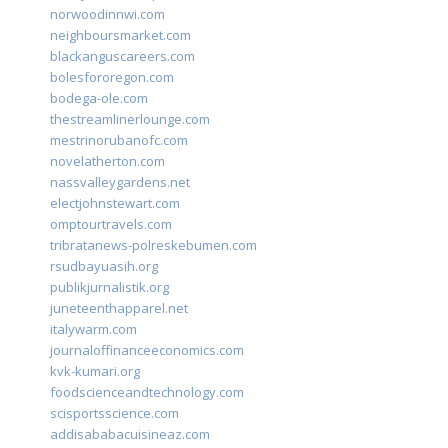
norwoodinnwi.com
neighboursmarket.com
blackanguscareers.com
bolesfororegon.com
bodega-ole.com
thestreamlinerlounge.com
mestrinorubanofc.com
novelatherton.com
nassvalleygardens.net
electjohnstewart.com
omptourtravels.com
tribratanews-polreskebumen.com
rsudbayuasih.org
publikjurnalistik.org
juneteenthapparel.net
italywarm.com
journaloffinanceeconomics.com
kvk-kumari.org
foodscienceandtechnology.com
scisportsscience.com
addisababacuisineaz.com