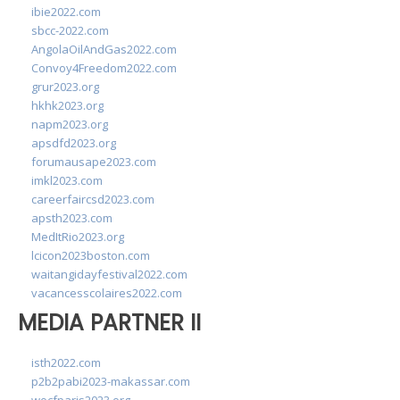
ibie2022.com
sbcc-2022.com
AngolaOilAndGas2022.com
Convoy4Freedom2022.com
grur2023.org
hkhk2023.org
napm2023.org
apsdfd2023.org
forumausape2023.com
imkl2023.com
careerfaircsd2023.com
apsth2023.com
MedItRio2023.org
lcicon2023boston.com
waitangidayfestival2022.com
vacancesscolaires2022.com
MEDIA PARTNER II
isth2022.com
p2b2pabi2023-makassar.com
wocfparis2023.org