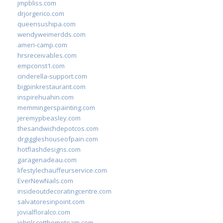
jmpbliss.com
drjorgerico.com
queensushipa.com
wendyweimerdds.com
ameri-camp.com
hrsreceivables.com
empconst1.com
cinderella-support.com
bigpinkrestaurant.com
inspirehuahin.com
memmingerspainting.com
jeremypbeasley.com
thesandwichdepotcos.com
drgiggleshouseofpain.com
hotflashdesigns.com
garagenadeau.com
lifestylechauffeurservice.com
EverNewNails.com
insideoutdecoratingcentre.com
salvatoresinpoint.com
jovialfloralco.com
johnlscotthometeam.com