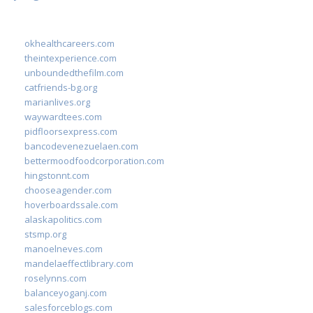
okhealthcareers.com
theintexperience.com
unboundedthefilm.com
catfriends-bg.org
marianlives.org
waywardtees.com
pidfloorsexpress.com
bancodevenezuelaen.com
bettermoodfoodcorporation.com
hingstonnt.com
chooseagender.com
hoverboardssale.com
alaskapolitics.com
stsmp.org
manoelneves.com
mandelaeffectlibrary.com
roselynns.com
balanceyoganj.com
salesforceblogs.com