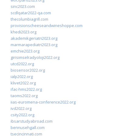
sinc2023.com
scdlqatar2022-qa.com
thecolumbiagrill.com
provisionscheeseandwineshoppe.com
khedi2023.org
akademikgeriatri2023.org
marmarapediatri2023.org
emchie2023.org
girisimselradyoloji2022.org
utcd2022.org
biosensor2022.org
ialp2022.org
klivet2022.org
ifac-hms2022.org
taoms2022.org
iias-euromena-conference2022.org
ivd2022.org
csity2022.org
ibsarstudyabroad.com
bennusehgall.com
tsecincinnati.com