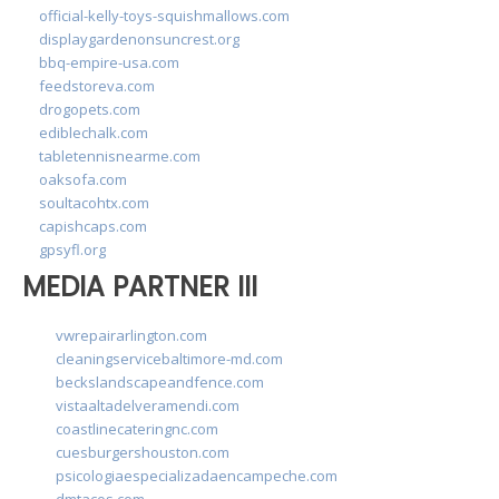
official-kelly-toys-squishmallows.com
displaygardenonsuncrest.org
bbq-empire-usa.com
feedstoreva.com
drogopets.com
ediblechalk.com
tabletennisnearme.com
oaksofa.com
soultacohtx.com
capishcaps.com
gpsyfl.org
MEDIA PARTNER III
vwrepairarlington.com
cleaningservicebaltimore-md.com
beckslandscapeandfence.com
vistaaltadelveramendi.com
coastlinecateringnc.com
cuesburgershouston.com
psicologiaespecializadaencampeche.com