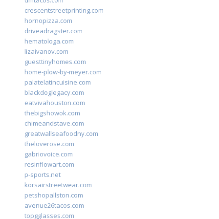
dmtacos.com
crescentstreetprinting.com
hornopizza.com
driveadragster.com
hematologa.com
lizaivanov.com
guesttinyhomes.com
home-plow-by-meyer.com
palatelatincuisine.com
blackdoglegacy.com
eatvivahouston.com
thebigshowok.com
chimeandstave.com
greatwallseafoodny.com
theloverose.com
gabriovoice.com
resinflowart.com
p-sports.net
korsairstreetwear.com
petshopallston.com
avenue26tacos.com
topgglasses.com