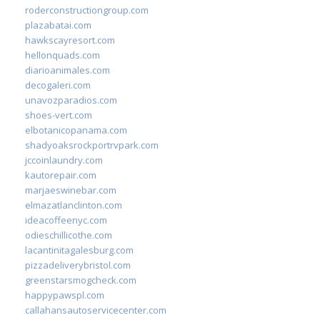
roderconstructiongroup.com
plazabatai.com
hawkscayresort.com
hellonquads.com
diarioanimales.com
decogaleri.com
unavozparadios.com
shoes-vert.com
elbotanicopanama.com
shadyoaksrockportrvpark.com
jccoinlaundry.com
kautorepair.com
marjaeswinebar.com
elmazatlanclinton.com
ideacoffeenyc.com
odieschillicothe.com
lacantinitagalesburg.com
pizzadeliverybristol.com
greenstarsmogcheck.com
happypawspl.com
callahansautoservicecenter.com