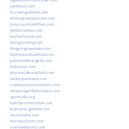
jakehovis.com
bosswingsduluth.com
birminghamautocare.com
tonyscountrykitchen.com
jbellasnailspa.com
mychaihouse.com
alvisgrooming.com
thegeorginaestate.com
blythewoodseafood.com
paolosdelibangkok.com
bobacove.com
phoone24brookfield.com
mickeybarmama.com
roadwayconstructioninc.com
shopdragonflyboutique.com
sportszilla.org
batchprovisionsbar.com
brasserie-gobette.com
musicrearte.com
morseysfarms.com
riverviewtennis.com