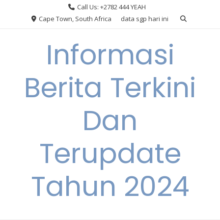
Skip
Call Us: +2782 444 YEAH
to
Cape Town, South Africa
data sgp hari ini
content
Informasi
Berita Terkini
Dan
Terupdate
Tahun 2024