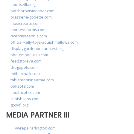
sportszilla.org
batchprovisionsbar.com
brasserie-gobette.com
musicrearte.com
morseysfarms.com
riverviewtennis.com
official-kelly-toys-squishmallows.com
displaygardenonsuncrest.org
bbq-empire-usa.com
feedstoreva.com
drogopets.com
ediblechalk.com
tabletennisnearme.com
oaksofa.com
soultacohtx.com
capishcaps.com
gpsyfl.org
MEDIA PARTNER III
vwrepairarlington.com