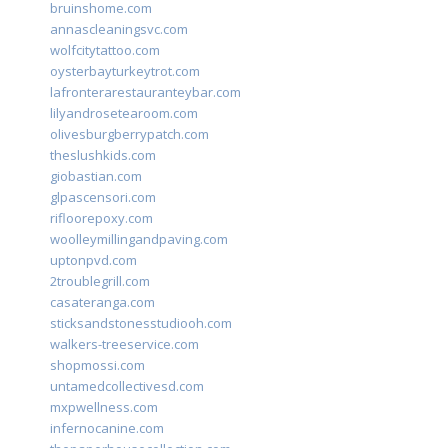
bruinshome.com
annascleaningsvc.com
wolfcitytattoo.com
oysterbayturkeytrot.com
lafronterarestauranteybar.com
lilyandrosetearoom.com
olivesburgberrypatch.com
theslushkids.com
giobastian.com
glpascensori.com
rifloorepoxy.com
woolleymillingandpaving.com
uptonpvd.com
2troublegrill.com
casateranga.com
sticksandstonesstudiooh.com
walkers-treeservice.com
shopmossi.com
untamedcollectivesd.com
mxpwellness.com
infernocanine.com