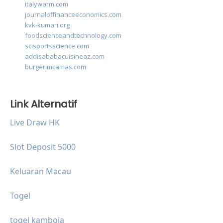
italywarm.com
journaloffinanceeconomics.com
kvk-kumari.org
foodscienceandtechnology.com
scisportsscience.com
addisababacuisineaz.com
burgerimcamas.com
Link Alternatif
Live Draw HK
Slot Deposit 5000
Keluaran Macau
Togel
togel kamboja