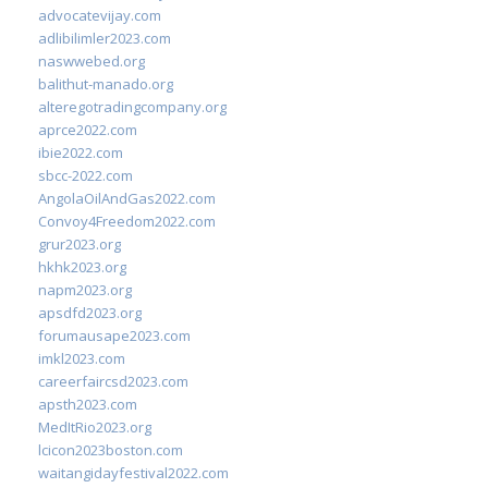
advocatevijay.com
adlibilimler2023.com
naswwebed.org
balithut-manado.org
alteregotradingcompany.org
aprce2022.com
ibie2022.com
sbcc-2022.com
AngolaOilAndGas2022.com
Convoy4Freedom2022.com
grur2023.org
hkhk2023.org
napm2023.org
apsdfd2023.org
forumausape2023.com
imkl2023.com
careerfaircsd2023.com
apsth2023.com
MedItRio2023.org
lcicon2023boston.com
waitangidayfestival2022.com