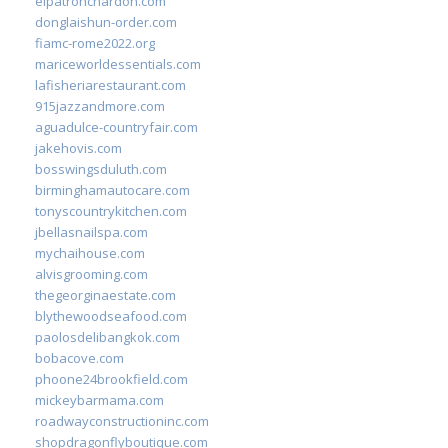
elpatronchardon.com
donglaishun-order.com
fiamc-rome2022.org
mariceworldessentials.com
lafisheriarestaurant.com
915jazzandmore.com
aguadulce-countryfair.com
jakehovis.com
bosswingsduluth.com
birminghamautocare.com
tonyscountrykitchen.com
jbellasnailspa.com
mychaihouse.com
alvisgrooming.com
thegeorginaestate.com
blythewoodseafood.com
paolosdelibangkok.com
bobacove.com
phoone24brookfield.com
mickeybarmama.com
roadwayconstructioninc.com
shopdragonflyboutique.com