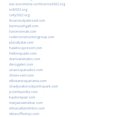
iias-euromena-conference2022.org
ivd2022.org
csity2022.org
ibsarstudyabroad.com
bennusehgall.com
tsecincinnati.com
roderconstructiongroup.com
plazabatai.com
hawkscayresort.com
hellonquads.com
diarioanimales.com
decogaleri.com
unavozparadios.com
shoes-vert.com
elbotanicopanama.com
shadyoaksrockportrvpark.com
jccoinlaundry.com
kautorepair.com
marjaeswinebar.com
elmazatlanclinton.com
ideacoffeenyc.com