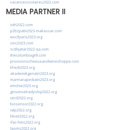
vacancesscolaires2022.com
MEDIA PARTNER II
isth2022.com
p2b2pabi2023-makassar.com
wocfparis2023.org
sinc2023.com
scdlqatar2022-qa.com
thecolumbiagrill.com
provisionscheeseandwineshoppe.com
khedi2023.org
akademikgeriatri2023.org
marmarapediatri2023.org
emchie2023.org
girisimselradyoloji2022.org
utcd2022.org
biosensor2022.org
ialp2022.org
klivet2022.org
ifac-hms2022.org
taoms2022.org