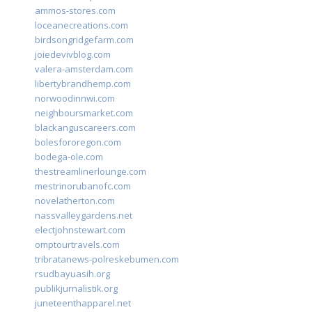
ammos-stores.com
loceanecreations.com
birdsongridgefarm.com
joiedevivblog.com
valera-amsterdam.com
libertybrandhemp.com
norwoodinnwi.com
neighboursmarket.com
blackanguscareers.com
bolesfororegon.com
bodega-ole.com
thestreamlinerlounge.com
mestrinorubanofc.com
novelatherton.com
nassvalleygardens.net
electjohnstewart.com
omptourtravels.com
tribratanews-polreskebumen.com
rsudbayuasih.org
publikjurnalistik.org
juneteenthapparel.net