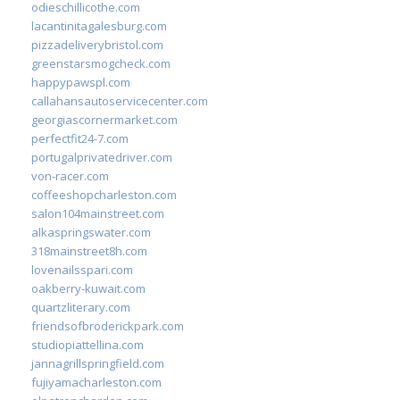
odieschillicothe.com
lacantinitagalesburg.com
pizzadeliverybristol.com
greenstarsmogcheck.com
happypawspl.com
callahansautoservicecenter.com
georgiascornermarket.com
perfectfit24-7.com
portugalprivatedriver.com
von-racer.com
coffeeshopcharleston.com
salon104mainstreet.com
alkaspringswater.com
318mainstreet8h.com
lovenailsspari.com
oakberry-kuwait.com
quartzliterary.com
friendsofbroderickpark.com
studiopiattellina.com
jannagrillspringfield.com
fujiyamacharleston.com