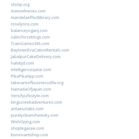
stsmp.org
manoelneves.com
mandelaeffectlibrary.com
roselynns.com
balanceyoganj.com
salesforceblogs.com
TrainGames365.com
BaytownEvaCationRentals.com
JabalpurCakeDelivery.com
halobjd.com
intelligenceqatar.com
PikaPikaApp.com
takecareofbusinessdfw.org
HamadaOfJapan.com
VersifyLifestyle.com
kingscreekadventures.com
antaeuslabs.com
purelycleanchemdry.com
WishOping.com
shoplegacee.com
bonvivantshop.com