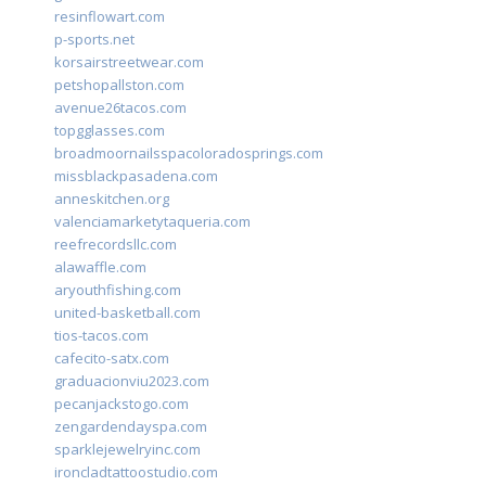
resinflowart.com
p-sports.net
korsairstreetwear.com
petshopallston.com
avenue26tacos.com
topgglasses.com
broadmoornailsspacoloradosprings.com
missblackpasadena.com
anneskitchen.org
valenciamarketytaqueria.com
reefrecordsllc.com
alawaffle.com
aryouthfishing.com
united-basketball.com
tios-tacos.com
cafecito-satx.com
graduacionviu2023.com
pecanjackstogo.com
zengardendayspa.com
sparklejewelryinc.com
ironcladtattoostudio.com