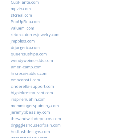
CupPlante.com
mpzin.com
stcreal.com
PopUpFlea.com
valueml.com
rebeccatorresjewelry.com
jmpbliss.com
drjorgerico.com
queensushipa.com
wendyweimerdds.com
ameri-camp.com
hrsreceivables.com
empconst1.com
cinderella-support.com
bigpinkrestaurant.com
inspirehuahin.com
memmingerspainting.com
jeremypbeasley.com
thesandwichdepotcos.com
drgiggleshouseofpain.com
hotflashdesigns.com