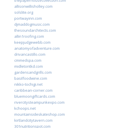
thepaperhousecollection.com
allisonwillisholley.com
solslite.org
portwayinn.com
djmaddogmusic.com
thesoundarchitects.com
allin1roofing.com
keepjudgewebb.com
anatomyofadventure.com
drivancastillo.com
cmmedspa.com
midletontkd.com
gardensandgrills.com
basilfoodwine.com
nikko-tochigi.net
caribbean-corner.com
bluemoongiftcards.com
rivercitysteampunkexpo.com
kchoops.net
mountainsideskateshop.com
kirtlandcitytavern.com
301nutritionspot.com