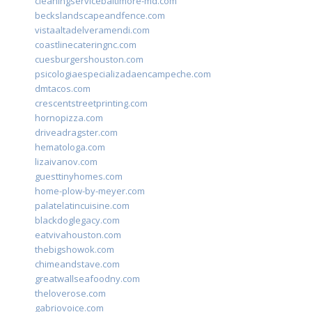
cleaningservicebaltimore-md.com
beckslandscapeandfence.com
vistaaltadelveramendi.com
coastlinecateringnc.com
cuesburgershouston.com
psicologiaespecializadaencampeche.com
dmtacos.com
crescentstreetprinting.com
hornopizza.com
driveadragster.com
hematologa.com
lizaivanov.com
guesttinyhomes.com
home-plow-by-meyer.com
palatelatincuisine.com
blackdoglegacy.com
eatvivahouston.com
thebigshowok.com
chimeandstave.com
greatwallseafoodny.com
theloverose.com
gabriovoice.com