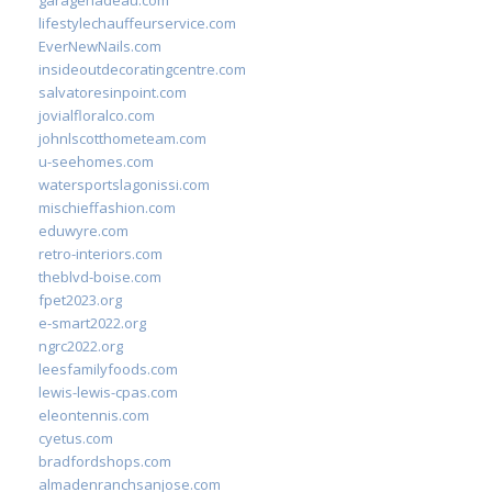
garagenadeau.com
lifestylechauffeurservice.com
EverNewNails.com
insideoutdecoratingcentre.com
salvatoresinpoint.com
jovialfloralco.com
johnlscotthometeam.com
u-seehomes.com
watersportslagonissi.com
mischieffashion.com
eduwyre.com
retro-interiors.com
theblvd-boise.com
fpet2023.org
e-smart2022.org
ngrc2022.org
leesfamilyfoods.com
lewis-lewis-cpas.com
eleontennis.com
cyetus.com
bradfordshops.com
almadenranchsanjose.com