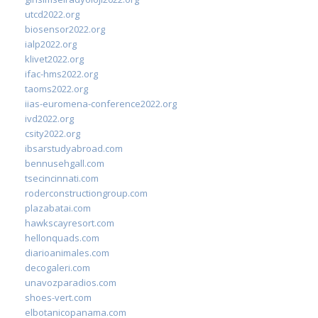
utcd2022.org
biosensor2022.org
ialp2022.org
klivet2022.org
ifac-hms2022.org
taoms2022.org
iias-euromena-conference2022.org
ivd2022.org
csity2022.org
ibsarstudyabroad.com
bennusehgall.com
tsecincinnati.com
roderconstructiongroup.com
plazabatai.com
hawkscayresort.com
hellonquads.com
diarioanimales.com
decogaleri.com
unavozparadios.com
shoes-vert.com
elbotanicopanama.com