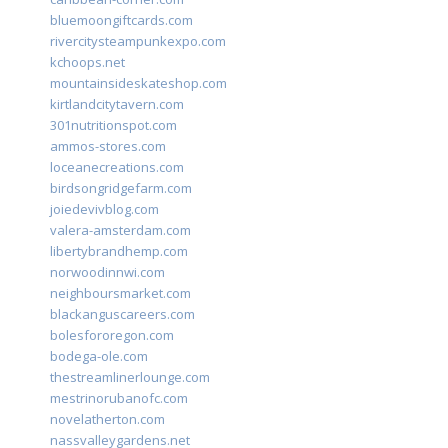
bluemoongiftcards.com
rivercitysteampunkexpo.com
kchoops.net
mountainsideskateshop.com
kirtlandcitytavern.com
301nutritionspot.com
ammos-stores.com
loceanecreations.com
birdsongridgefarm.com
joiedevivblog.com
valera-amsterdam.com
libertybrandhemp.com
norwoodinnwi.com
neighboursmarket.com
blackanguscareers.com
bolesfororegon.com
bodega-ole.com
thestreamlinerlounge.com
mestrinorubanofc.com
novelatherton.com
nassvalleygardens.net