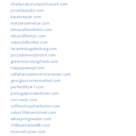
shadyoaksrockportrvpark.com
jccoinlaundry.com
kautorepair.com
marjaeswinebar.com
elmazatlanclinton.com
ideacoffeenyc.com
odieschillicothe.com
lacantinitagalesburg.com
pizzadeliverybristol.com
greenstarsmogcheck.com
happypawspl.com
callahansautoservicecenter.com
georgiascornermarket.com
perfectfit24-7.com
portugalprivatedriver.com
von-racer.com
coffeeshopcharleston.com
salon104mainstreet.com
alkaspringswater.com
318mainstreet8h.com
lovenailsspari.com