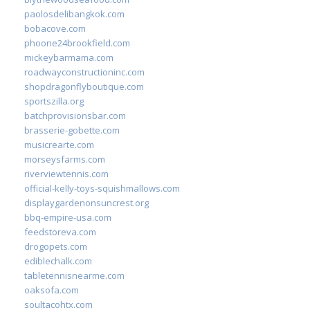
paolosdelibangkok.com
bobacove.com
phoone24brookfield.com
mickeybarmama.com
roadwayconstructioninc.com
shopdragonflyboutique.com
sportszilla.org
batchprovisionsbar.com
brasserie-gobette.com
musicrearte.com
morseysfarms.com
riverviewtennis.com
official-kelly-toys-squishmallows.com
displaygardenonsuncrest.org
bbq-empire-usa.com
feedstoreva.com
drogopets.com
ediblechalk.com
tabletennisnearme.com
oaksofa.com
soultacohtx.com