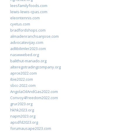
leesfamilyfoods.com
lewis-lewis-cpas.com
eleontennis.com
cyetus.com
bradfordshops.com
almadenranchsanjose.com
advocatevijay.com
adlibilimler2023.com
naswwebed.org
balithut-manado.org
alteregotradingcompany.org
aprce2022.com
ibie2022.com
sbcc-2022.com
AngolaOilAndGas2022.com
Convoy4Freedom2022.com
grur2023.org
hkhk2023.org
napm2023.org
apsdfd2023.org
forumausape2023.com