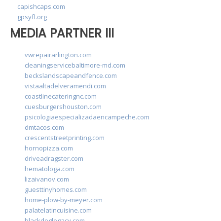
capishcaps.com
gpsyfl.org
MEDIA PARTNER III
vwrepairarlington.com
cleaningservicebaltimore-md.com
beckslandscapeandfence.com
vistaaltadelveramendi.com
coastlinecateringnc.com
cuesburgershouston.com
psicologiaespecializadaencampeche.com
dmtacos.com
crescentstreetprinting.com
hornopizza.com
driveadragster.com
hematologa.com
lizaivanov.com
guesttinyhomes.com
home-plow-by-meyer.com
palatelatincuisine.com
blackdoglegacy.com