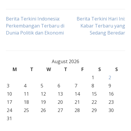
Post
Berita Terkini Indonesia:
Berita Terkini Hari Ini:
Perkembangan Terbaru di
Kabar Terbaru yang
Dunia Politik dan Ekonomi
Sedang Beredar
navigation
August 2026
M
T
W
T
F
S
S
1
2
3
4
5
6
7
8
9
10
11
12
13
14
15
16
17
18
19
20
21
22
23
24
25
26
27
28
29
30
31