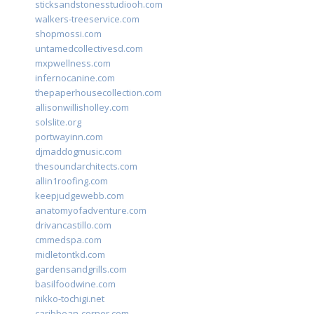
sticksandstonesstudiooh.com
walkers-treeservice.com
shopmossi.com
untamedcollectivesd.com
mxpwellness.com
infernocanine.com
thepaperhousecollection.com
allisonwillisholley.com
solslite.org
portwayinn.com
djmaddogmusic.com
thesoundarchitects.com
allin1roofing.com
keepjudgewebb.com
anatomyofadventure.com
drivancastillo.com
cmmedspa.com
midletontkd.com
gardensandgrills.com
basilfoodwine.com
nikko-tochigi.net
caribbean-corner.com