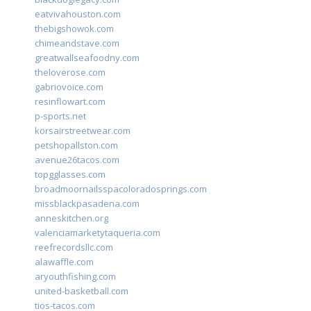
eatvivahouston.com
thebigshowok.com
chimeandstave.com
greatwallseafoodny.com
theloverose.com
gabriovoice.com
resinflowart.com
p-sports.net
korsairstreetwear.com
petshopallston.com
avenue26tacos.com
topgglasses.com
broadmoornailsspacoloradosprings.com
missblackpasadena.com
anneskitchen.org
valenciamarketytaqueria.com
reefrecordsllc.com
alawaffle.com
aryouthfishing.com
united-basketball.com
tios-tacos.com