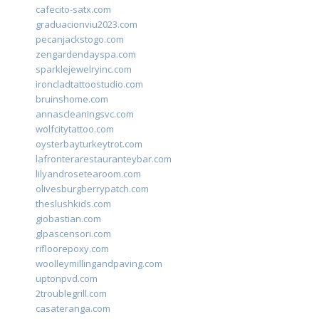
cafecito-satx.com
graduacionviu2023.com
pecanjackstogo.com
zengardendayspa.com
sparklejewelryinc.com
ironcladtattoostudio.com
bruinshome.com
annascleaningsvc.com
wolfcitytattoo.com
oysterbayturkeytrot.com
lafronterarestauranteybar.com
lilyandrosetearoom.com
olivesburgberrypatch.com
theslushkids.com
giobastian.com
glpascensori.com
rifloorepoxy.com
woolleymillingandpaving.com
uptonpvd.com
2troublegrill.com
casateranga.com