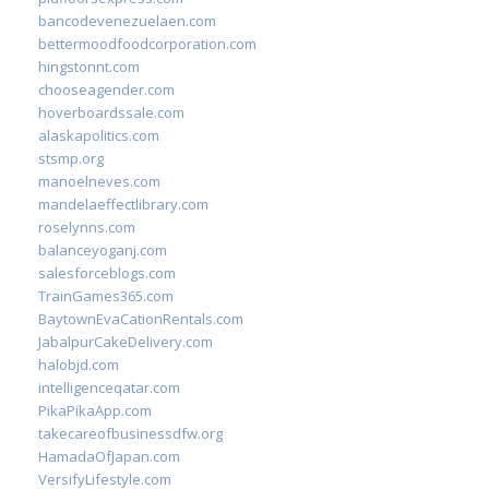
bancodevenezuelaen.com
bettermoodfoodcorporation.com
hingstonnt.com
chooseagender.com
hoverboardssale.com
alaskapolitics.com
stsmp.org
manoelneves.com
mandelaeffectlibrary.com
roselynns.com
balanceyoganj.com
salesforceblogs.com
TrainGames365.com
BaytownEvaCationRentals.com
JabalpurCakeDelivery.com
halobjd.com
intelligenceqatar.com
PikaPikaApp.com
takecareofbusinessdfw.org
HamadaOfJapan.com
VersifyLifestyle.com