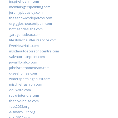
inspirehuahin.com
memmingerspainting.com
jeremypbeasley.com
thesandwichdepotcos.com
drgiggleshouseofpain.com
hotflashdesigns.com
garagenadeau.com
lifestylechauffeurservice.com
EverNewNails.com
insideoutdecoratingcentre.com
salvatoresinpoint.com
jovialfloralco.com
johnlscotthometeam.com
u-seehomes.com
watersportslagonissi.com
mischieffashion.com
eduwyre.com
retro-interiors.com
theblvd-boise.com
fpet2023.org
e-smart2022.org
ngrc2022.org