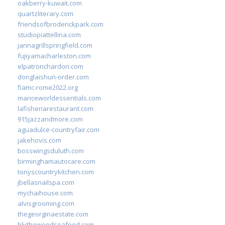
oakberry-kuwait.com
quartzliterary.com
friendsofbroderickpark.com
studiopiattellina.com
jannagrillspringfield.com
fujiyamacharleston.com
elpatronchardon.com
donglaishun-order.com
fiamc-rome2022.org
mariceworldessentials.com
lafisheriarestaurant.com
915jazzandmore.com
aguadulce-countryfair.com
jakehovis.com
bosswingsduluth.com
birminghamautocare.com
tonyscountrykitchen.com
jbellasnailspa.com
mychaihouse.com
alvisgrooming.com
thegeorginaestate.com
blythewoodseafood.com