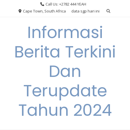
Skip
Call Us: +2782 444 YEAH
to
Cape Town, South Africa
data sgp hari ini
content
Informasi
Berita Terkini
Dan
Terupdate
Tahun 2024