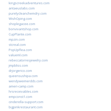
kingscreekadventures.com
antaeuslabs.com
purelycleanchemdry.com
WishOping.com
shoplegacee.com
bonvivantshop.com
CupPlante.com
mpzin.com
stcreal.com
PopUpFlea.com
valueml.com
rebeccatorresjewelry.com
jmpbliss.com
drjorgerico.com
queensushipa.com
wendyweimerdds.com
ameri-camp.com
hrsreceivables.com
empconst1.com
cinderella-support.com
bigpinkrestaurant.com