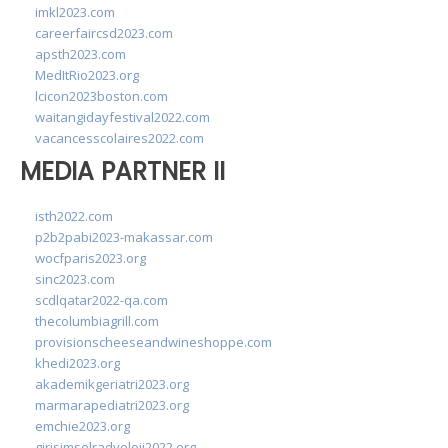
imkl2023.com
careerfaircsd2023.com
apsth2023.com
MedItRio2023.org
lcicon2023boston.com
waitangidayfestival2022.com
vacancesscolaires2022.com
MEDIA PARTNER II
isth2022.com
p2b2pabi2023-makassar.com
wocfparis2023.org
sinc2023.com
scdlqatar2022-qa.com
thecolumbiagrill.com
provisionscheeseandwineshoppe.com
khedi2023.org
akademikgeriatri2023.org
marmarapediatri2023.org
emchie2023.org
girisimselradyoloji2022.org