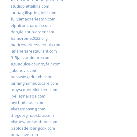
studiopiattellina.com
jannagrillspringfield.com
fujiyamacharleston.com
elpatronchardon.com
donglaishun-order.com
fiamc-rome2022.org
mariceworldessentials.com
lafisheriarestaurant.com
915jazzandmore.com
aguadulce-countryfair.com
jakehovis.com
bosswingsduluth.com
birminghamautocare.com
tonyscountrykitchen.com
jbellasnailspa.com
mychaihouse.com
alvisgrooming.com
thegeorginaestate.com
blythewoodseafood.com
paolosdelibangkok.com
bobacove.com