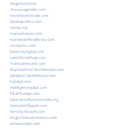
hingstonnt.com
chooseagender.com
hoverboardssale.com
alaskapolitics.com
stsmp.org
manoelneves.com
mandelaeffectlibrary.com
roselynns.com
balanceyoganj.com
salesforceblogs.com
TrainGames365.com
BaytownEvaCationRentals.com
JabalpurCakeDelivery.com
halobjd.com
intelligenceqatar.com
PikaPikaApp.com
takecareofbusinessdfw.org
HamadaOfJapan.com
VersifyLifestyle.com
kingscreekadventures.com
antaeuslabs.com