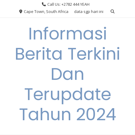
Skip
Call Us: +2782 444 YEAH
to
Cape Town, South Africa
data sgp hari ini
content
Informasi
Berita Terkini
Dan
Terupdate
Tahun 2024