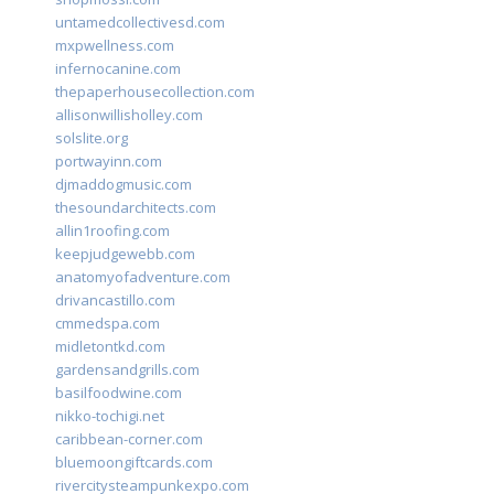
untamedcollectivesd.com
mxpwellness.com
infernocanine.com
thepaperhousecollection.com
allisonwillisholley.com
solslite.org
portwayinn.com
djmaddogmusic.com
thesoundarchitects.com
allin1roofing.com
keepjudgewebb.com
anatomyofadventure.com
drivancastillo.com
cmmedspa.com
midletontkd.com
gardensandgrills.com
basilfoodwine.com
nikko-tochigi.net
caribbean-corner.com
bluemoongiftcards.com
rivercitysteampunkexpo.com