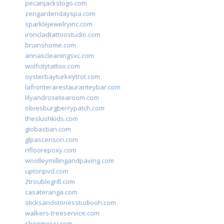
pecanjackstogo.com
zengardendayspa.com
sparklejewelryinc.com
ironcladtattoostudio.com
bruinshome.com
annascleaningsvc.com
wolfcitytattoo.com
oysterbayturkeytrot.com
lafronterarestauranteybar.com
lilyandrosetearoom.com
olivesburgberrypatch.com
theslushkids.com
giobastian.com
glpascensori.com
rifloorepoxy.com
woolleymillingandpaving.com
uptonpvd.com
2troublegrill.com
casateranga.com
sticksandstonesstudiooh.com
walkers-treeservice.com
shopmossi.com