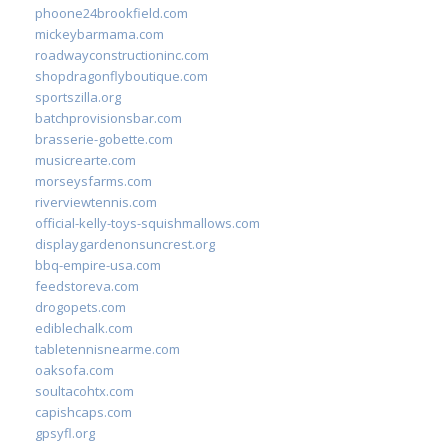
phoone24brookfield.com
mickeybarmama.com
roadwayconstructioninc.com
shopdragonflyboutique.com
sportszilla.org
batchprovisionsbar.com
brasserie-gobette.com
musicrearte.com
morseysfarms.com
riverviewtennis.com
official-kelly-toys-squishmallows.com
displaygardenonsuncrest.org
bbq-empire-usa.com
feedstoreva.com
drogopets.com
ediblechalk.com
tabletennisnearme.com
oaksofa.com
soultacohtx.com
capishcaps.com
gpsyfl.org