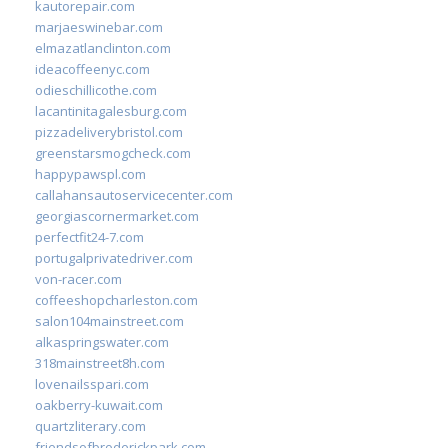
kautorepair.com
marjaeswinebar.com
elmazatlanclinton.com
ideacoffeenyc.com
odieschillicothe.com
lacantinitagalesburg.com
pizzadeliverybristol.com
greenstarsmogcheck.com
happypawspl.com
callahansautoservicecenter.com
georgiascornermarket.com
perfectfit24-7.com
portugalprivatedriver.com
von-racer.com
coffeeshopcharleston.com
salon104mainstreet.com
alkaspringswater.com
318mainstreet8h.com
lovenailsspari.com
oakberry-kuwait.com
quartzliterary.com
friendsofbroderickpark.com