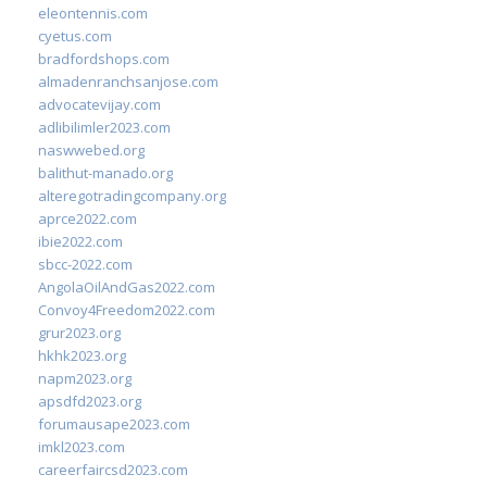
eleontennis.com
cyetus.com
bradfordshops.com
almadenranchsanjose.com
advocatevijay.com
adlibilimler2023.com
naswwebed.org
balithut-manado.org
alteregotradingcompany.org
aprce2022.com
ibie2022.com
sbcc-2022.com
AngolaOilAndGas2022.com
Convoy4Freedom2022.com
grur2023.org
hkhk2023.org
napm2023.org
apsdfd2023.org
forumausape2023.com
imkl2023.com
careerfaircsd2023.com