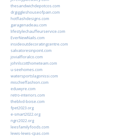
thesandwichdepotcos.com
drgiggleshouseofpain.com
hotflashdesigns.com
garagenadeau.com
lifestylechauffeurservice.com
EverNewNails.com
insideoutdecoratingcentre.com
salvatoresinpoint.com
jovialfloralco.com
johnlscotthometeam.com
u-seehomes.com
watersportslagonissi.com
mischieffashion.com
eduwyre.com
retro-interiors.com
theblvd-boise.com
fpet2023.org
e-smart2022.org
ngrc2022.org
leesfamilyfoods.com
lewis-lewis-cpas.com