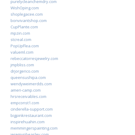
purelycleanchemdry.com
WishOping.com
shoplegacee.com
bonvivantshop.com
CupPlante.com
mpzin.com
stcreal.com
PopUpFlea.com
valueml.com
rebeccatorresjewelry.com
jmpbliss.com
drjorgerico.com
queensushipa.com
wendyweimerdds.com
ameri-camp.com
hrsreceivables.com
empconst1.com
cinderella-support.com
bigpinkrestaurant.com
inspirehuahin.com
memmingerspainting.com
jeremypbeasley.com