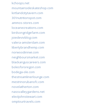
kchoops.net
mountainsideskateshop.com
kirtlandcitytavern.com
301nutritionspot.com
ammos-stores.com
loceanecreations.com
birdsongridgefarm.com
joiedevivblog.com
valera-amsterdam.com
libertybrandhemp.com
norwoodinnwi.com
neighboursmarket.com
blackanguscareers.com
bolesfororegon.com
bodega-ole.com
thestreamlinerlounge.com
mestrinorubanofc.com
novelatherton.com
nassvalleygardens.net
electjohnstewart.com
omptourtravels.com