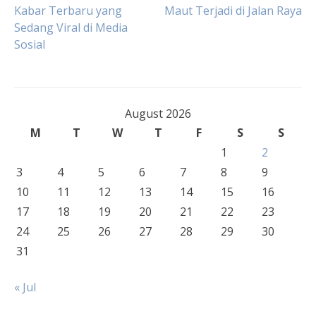
Post
Kabar Terbaru yang
Maut Terjadi di Jalan Raya
Sedang Viral di Media
navigation
Sosial
August 2026
M
T
W
T
F
S
S
1
2
3
4
5
6
7
8
9
10
11
12
13
14
15
16
17
18
19
20
21
22
23
24
25
26
27
28
29
30
31
« Jul