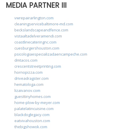
MEDIA PARTNER III
vwrepairarlington.com
cleaningservicebaltimore-md.com
beckslandscapeandfence.com
vistaaltadelveramendi.com
coastlinecateringnc.com
cuesburgershouston.com
psicologiaespecializadaencampeche.com
dmtacos.com
crescentstreetprinting.com
hornopizza.com
driveadragster.com
hematologa.com
lizaivanov.com
guesttinyhomes.com
home-plow-by-meyer.com
palatelatincuisine.com
blackdoglegacy.com
eatvivahouston.com
thebigshowok.com