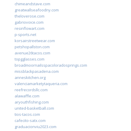
chimeandstave.com
greatwallseafoodny.com
theloverose.com
gabriovoice.com
resinflowart.com
p-sports.net
korsairstreetwear.com
petshopallston.com
avenue26tacos.com
topgglasses.com
broadmoornailsspacoloradosprings.com
missblackpasadena.com
anneskitchen.org
valenciamarketytaqueria.com
reefrecordsllc.com
alawaffle.com
aryouthfishing.com
united-basketball.com
tios-tacos.com
cafecito-satx.com
graduacionviu2023.com