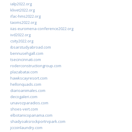
ialp2022.org
klivet2022.org
ifac-hms2022.org
taoms2022.org
iias-euromena-conference2022.org
ivd2022.org
csity2022.org
ibsarstudyabroad.com
bennusehgall.com
tsecincinnati.com
roderconstructiongroup.com
plazabatai.com
hawkscayresort.com
hellonquads.com
diarioanimales.com
decogaleri.com
unavozparadios.com
shoes-vert.com
elbotanicopanama.com
shadyoaksrockportrvpark.com
jccoinlaundry.com