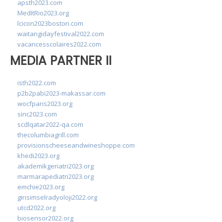
apsth2023.com
MedItRio2023.org
lcicon2023boston.com
waitangidayfestival2022.com
vacancesscolaires2022.com
MEDIA PARTNER II
isth2022.com
p2b2pabi2023-makassar.com
wocfparis2023.org
sinc2023.com
scdlqatar2022-qa.com
thecolumbiagrill.com
provisionscheeseandwineshoppe.com
khedi2023.org
akademikgeriatri2023.org
marmarapediatri2023.org
emchie2023.org
girisimselradyoloji2022.org
utcd2022.org
biosensor2022.org