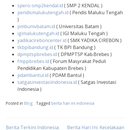
spero-smp2kendal.id
( SMP 2 KENDAL )
pendismalukutengah.id
( Pendis Maluku Tengah
)
pmbunivbatam.id
( Universitas Batam )
igimalukutengah.id
( IGI Maluku Tengah )
yadikacireboncenter.id
( SMK YADIKA CIREBON )
tkbpibandung.id
( TK BPI Bandung )
dpmptspbrebes.id
( DPMPTSP Kab.Brebes )
fmppbrebes.id
( Forum Masyrakat Peduli
Pendidikan Kabupaten Brebes )
pdambantul.id
( PDAM Bantul )
satgasinvestasiindonesia.id
( Satgas Investasi
Indonesia )
Posted in
Blog
Tagged
berita hari ini indonesia
Berita Terkini Indonesia:
Berita Hari Ini: Kecelakaan