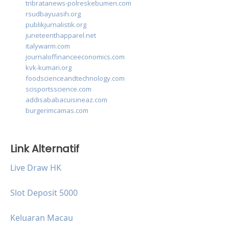
tribratanews-polreskebumen.com
rsudbayuasih.org
publikjurnalistik.org
juneteenthapparel.net
italywarm.com
journaloffinanceeconomics.com
kvk-kumari.org
foodscienceandtechnology.com
scisportsscience.com
addisababacuisineaz.com
burgerimcamas.com
Link Alternatif
Live Draw HK
Slot Deposit 5000
Keluaran Macau