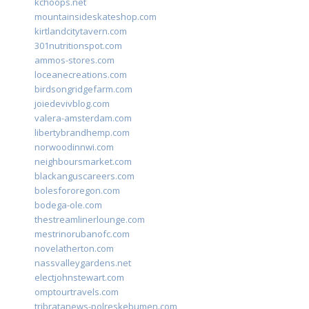
kchoops.net
mountainsideskateshop.com
kirtlandcitytavern.com
301nutritionspot.com
ammos-stores.com
loceanecreations.com
birdsongridgefarm.com
joiedevivblog.com
valera-amsterdam.com
libertybrandhemp.com
norwoodinnwi.com
neighboursmarket.com
blackanguscareers.com
bolesfororegon.com
bodega-ole.com
thestreamlinerlounge.com
mestrinorubanofc.com
novelatherton.com
nassvalleygardens.net
electjohnstewart.com
omptourtravels.com
tribratanews-polreskebumen.com