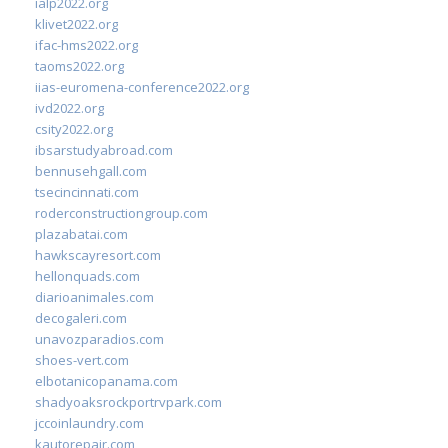
ialp2022.org
klivet2022.org
ifac-hms2022.org
taoms2022.org
iias-euromena-conference2022.org
ivd2022.org
csity2022.org
ibsarstudyabroad.com
bennusehgall.com
tsecincinnati.com
roderconstructiongroup.com
plazabatai.com
hawkscayresort.com
hellonquads.com
diarioanimales.com
decogaleri.com
unavozparadios.com
shoes-vert.com
elbotanicopanama.com
shadyoaksrockportrvpark.com
jccoinlaundry.com
kautorepair.com