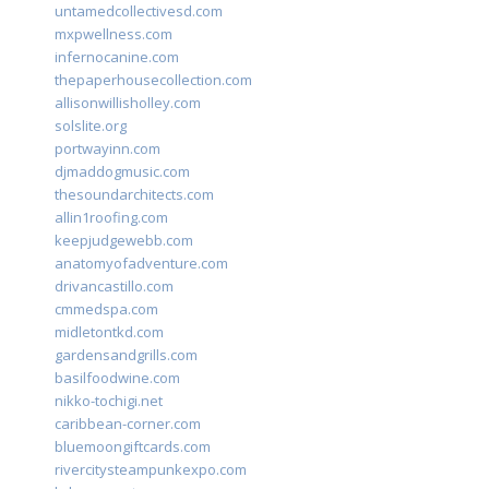
untamedcollectivesd.com
mxpwellness.com
infernocanine.com
thepaperhousecollection.com
allisonwillisholley.com
solslite.org
portwayinn.com
djmaddogmusic.com
thesoundarchitects.com
allin1roofing.com
keepjudgewebb.com
anatomyofadventure.com
drivancastillo.com
cmmedspa.com
midletontkd.com
gardensandgrills.com
basilfoodwine.com
nikko-tochigi.net
caribbean-corner.com
bluemoongiftcards.com
rivercitysteampunkexpo.com