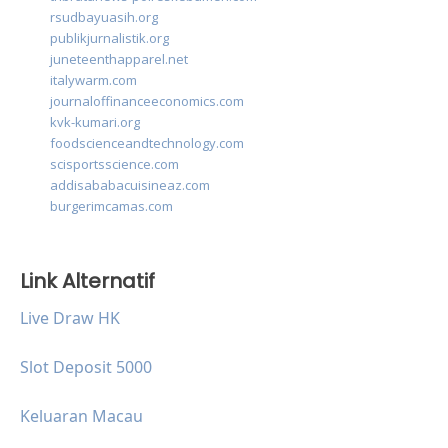
rsudbayuasih.org
publikjurnalistik.org
juneteenthapparel.net
italywarm.com
journaloffinanceeconomics.com
kvk-kumari.org
foodscienceandtechnology.com
scisportsscience.com
addisababacuisineaz.com
burgerimcamas.com
Link Alternatif
Live Draw HK
Slot Deposit 5000
Keluaran Macau