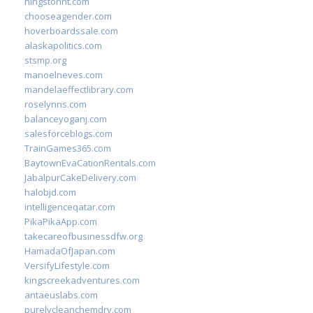
hingstonnt.com
chooseagender.com
hoverboardssale.com
alaskapolitics.com
stsmp.org
manoelneves.com
mandelaeffectlibrary.com
roselynns.com
balanceyoganj.com
salesforceblogs.com
TrainGames365.com
BaytownEvaCationRentals.com
JabalpurCakeDelivery.com
halobjd.com
intelligenceqatar.com
PikaPikaApp.com
takecareofbusinessdfw.org
HamadaOfJapan.com
VersifyLifestyle.com
kingscreekadventures.com
antaeuslabs.com
purelycleanchemdry.com