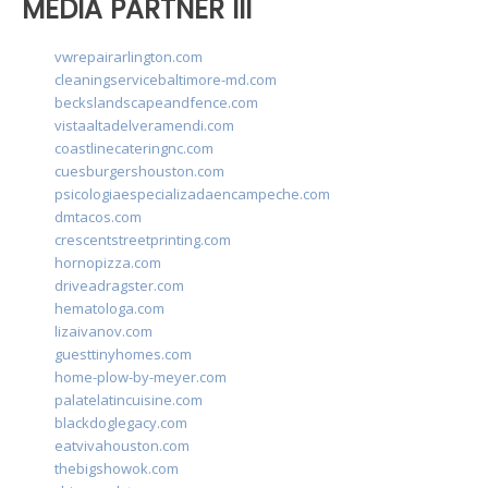
MEDIA PARTNER III
vwrepairarlington.com
cleaningservicebaltimore-md.com
beckslandscapeandfence.com
vistaaltadelveramendi.com
coastlinecateringnc.com
cuesburgershouston.com
psicologiaespecializadaencampeche.com
dmtacos.com
crescentstreetprinting.com
hornopizza.com
driveadragster.com
hematologa.com
lizaivanov.com
guesttinyhomes.com
home-plow-by-meyer.com
palatelatincuisine.com
blackdoglegacy.com
eatvivahouston.com
thebigshowok.com