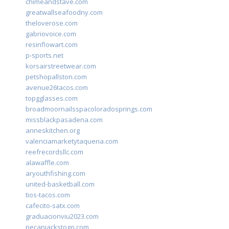
chimeandstave.com
greatwallseafoodny.com
theloverose.com
gabriovoice.com
resinflowart.com
p-sports.net
korsairstreetwear.com
petshopallston.com
avenue26tacos.com
topgglasses.com
broadmoornailsspacoloradosprings.com
missblackpasadena.com
anneskitchen.org
valenciamarketytaqueria.com
reefrecordsllc.com
alawaffle.com
aryouthfishing.com
united-basketball.com
tios-tacos.com
cafecito-satx.com
graduacionviu2023.com
pecanjackstogo.com