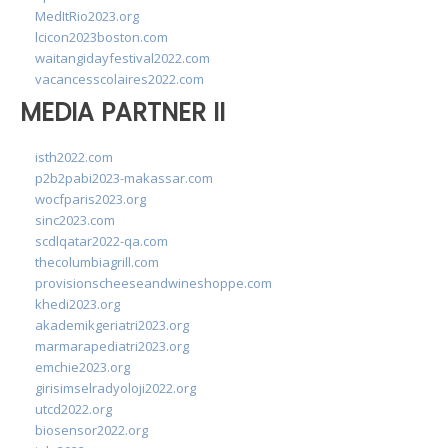
MedItRio2023.org
lcicon2023boston.com
waitangidayfestival2022.com
vacancesscolaires2022.com
MEDIA PARTNER II
isth2022.com
p2b2pabi2023-makassar.com
wocfparis2023.org
sinc2023.com
scdlqatar2022-qa.com
thecolumbiagrill.com
provisionscheeseandwineshoppe.com
khedi2023.org
akademikgeriatri2023.org
marmarapediatri2023.org
emchie2023.org
girisimselradyoloji2022.org
utcd2022.org
biosensor2022.org