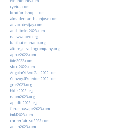
eleontennis.com
cyetus.com
bradfordshops.com
almadenranchsanjose.com
advocatevijay.com
adlibilimler2023.com
naswwebed.org
balithut-manado.org
alteregotradingcompany.org
aprce2022.com
ibie2022.com
sbcc-2022.com
AngolaOilAndGas2022.com
Convoy4Freedom2022.com
grur2023.org
hkhk2023.org
napm2023.org
apsdfd2023.org
forumausape2023.com
imkl2023.com
careerfaircsd2023.com
apsth2023.com