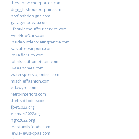
thesandwichdepotcos.com
drgiggleshouseofpain.com
hotflashdesigns.com
garagenadeau.com
lifestylechauffeurservice.com
EverNewNails.com
insideoutdecoratingcentre.com
salvatoresinpoint.com
jovialfloralco.com
johnlscotthometeam.com
u-seehomes.com
watersportslagonissi.com
mischieffashion.com
eduwyre.com
retro-interiors.com
theblvd-boise.com
fpet2023.org
e-smart2022.org
ngrc2022.org
leesfamilyfoods.com
lewis-lewis-cpas.com