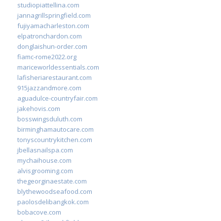
studiopiattellina.com
jannagrillspringfield.com
fujiyamacharleston.com
elpatronchardon.com
donglaishun-order.com
fiamc-rome2022.org
mariceworldessentials.com
lafisheriarestaurant.com
915jazzandmore.com
aguadulce-countryfair.com
jakehovis.com
bosswingsduluth.com
birminghamautocare.com
tonyscountrykitchen.com
jbellasnailspa.com
mychaihouse.com
alvisgrooming.com
thegeorginaestate.com
blythewoodseafood.com
paolosdelibangkok.com
bobacove.com