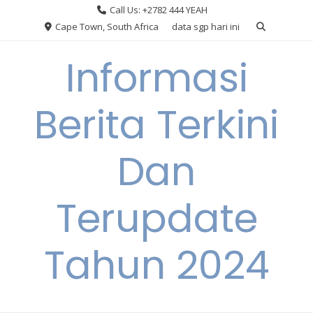
Skip
Call Us: +2782 444 YEAH
to
Cape Town, South Africa
data sgp hari ini
content
Informasi
Berita Terkini
Dan
Terupdate
Tahun 2024