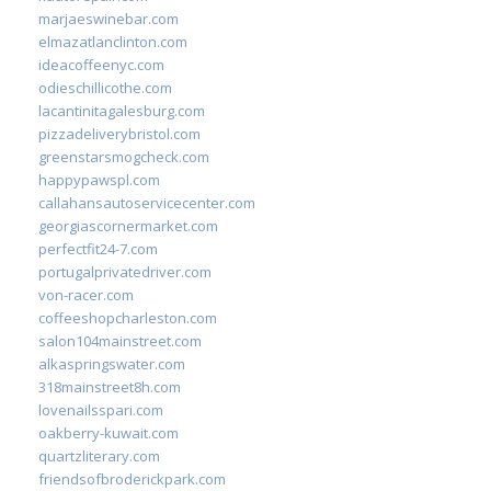
marjaeswinebar.com
elmazatlanclinton.com
ideacoffeenyc.com
odieschillicothe.com
lacantinitagalesburg.com
pizzadeliverybristol.com
greenstarsmogcheck.com
happypawspl.com
callahansautoservicecenter.com
georgiascornermarket.com
perfectfit24-7.com
portugalprivatedriver.com
von-racer.com
coffeeshopcharleston.com
salon104mainstreet.com
alkaspringswater.com
318mainstreet8h.com
lovenailsspari.com
oakberry-kuwait.com
quartzliterary.com
friendsofbroderickpark.com