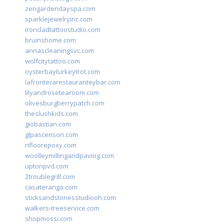
zengardendayspa.com
sparklejewelryinc.com
ironcladtattoostudio.com
bruinshome.com
annascleaningsvc.com
wolfcitytattoo.com
oysterbayturkeytrot.com
lafronterarestauranteybar.com
lilyandrosetearoom.com
olivesburgberrypatch.com
theslushkids.com
giobastian.com
glpascensori.com
rifloorepoxy.com
woolleymillingandpaving.com
uptonpvd.com
2troublegrill.com
casateranga.com
sticksandstonesstudiooh.com
walkers-treeservice.com
shopmossi.com