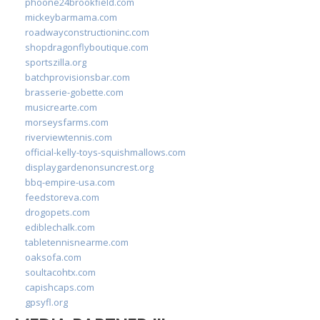
phoone24brookfield.com
mickeybarmama.com
roadwayconstructioninc.com
shopdragonflyboutique.com
sportszilla.org
batchprovisionsbar.com
brasserie-gobette.com
musicrearte.com
morseysfarms.com
riverviewtennis.com
official-kelly-toys-squishmallows.com
displaygardenonsuncrest.org
bbq-empire-usa.com
feedstoreva.com
drogopets.com
ediblechalk.com
tabletennisnearme.com
oaksofa.com
soultacohtx.com
capishcaps.com
gpsyfl.org