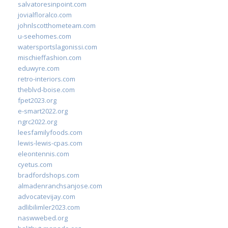
salvatoresinpoint.com
jovialfloralco.com
johnlscotthometeam.com
u-seehomes.com
watersportslagonissi.com
mischieffashion.com
eduwyre.com
retro-interiors.com
theblvd-boise.com
fpet2023.org
e-smart2022.org
ngrc2022.org
leesfamilyfoods.com
lewis-lewis-cpas.com
eleontennis.com
cyetus.com
bradfordshops.com
almadenranchsanjose.com
advocatevijay.com
adlibilimler2023.com
naswwebed.org