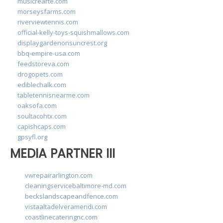
musicrearte.com
morseysfarms.com
riverviewtennis.com
official-kelly-toys-squishmallows.com
displaygardenonsuncrest.org
bbq-empire-usa.com
feedstoreva.com
drogopets.com
ediblechalk.com
tabletennisnearme.com
oaksofa.com
soultacohtx.com
capishcaps.com
gpsyfl.org
MEDIA PARTNER III
vwrepairarlington.com
cleaningservicebaltimore-md.com
beckslandscapeandfence.com
vistaaltadelveramendi.com
coastlinecateringnc.com