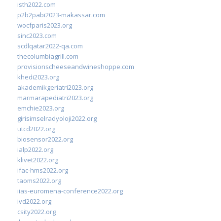
isth2022.com
p2b2pabi2023-makassar.com
wocfparis2023.org
sinc2023.com
scdlqatar2022-qa.com
thecolumbiagrill.com
provisionscheeseandwineshoppe.com
khedi2023.org
akademikgeriatri2023.org
marmarapediatri2023.org
emchie2023.org
girisimselradyoloji2022.org
utcd2022.org
biosensor2022.org
ialp2022.org
klivet2022.org
ifac-hms2022.org
taoms2022.org
iias-euromena-conference2022.org
ivd2022.org
csity2022.org