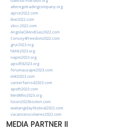
balithut-manado.org
alteregotradingcompany.org
aprce2022.com
ibie2022.com
sbcc-2022.com
AngolaOilAndGas2022.com
Convoy4Freedom2022.com
grur2023.org
hkhk2023.org
napm2023.org
apsdfd2023.org
forumausape2023.com
imkl2023.com
careerfaircsd2023.com
apsth2023.com
MedItRio2023.org
lcicon2023boston.com
waitangidayfestival2022.com
vacancesscolaires2022.com
MEDIA PARTNER II