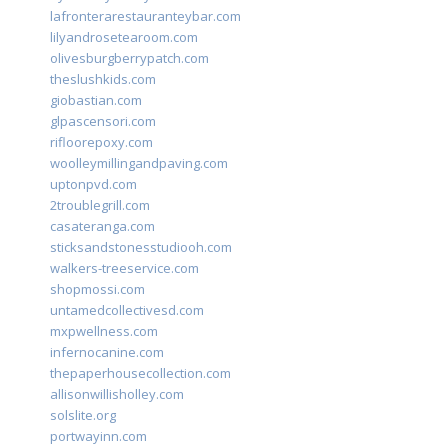
lafronterarestauranteybar.com
lilyandrosetearoom.com
olivesburgberrypatch.com
theslushkids.com
giobastian.com
glpascensori.com
rifloorepoxy.com
woolleymillingandpaving.com
uptonpvd.com
2troublegrill.com
casateranga.com
sticksandstonesstudiooh.com
walkers-treeservice.com
shopmossi.com
untamedcollectivesd.com
mxpwellness.com
infernocanine.com
thepaperhousecollection.com
allisonwillisholley.com
solslite.org
portwayinn.com