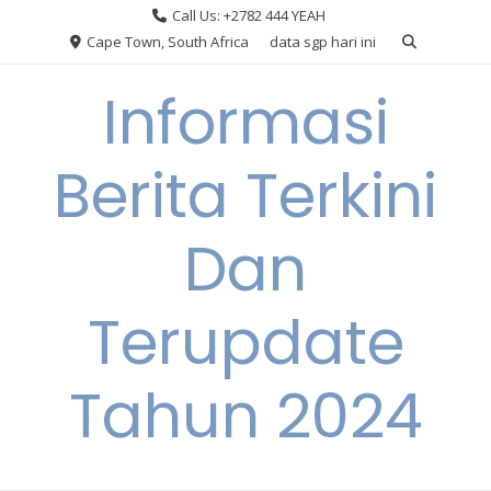
Skip
Call Us: +2782 444 YEAH
to
Cape Town, South Africa
data sgp hari ini
content
Informasi
Berita Terkini
Dan
Terupdate
Tahun 2024