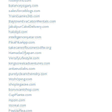
roselynns.com
balanceyoganj.com
salesforceblogs.com
TrainGames365.com
BaytownEvaCationRentals.com
JabalpurCakeDelivery.com
halobjd.com
intelligenceqatar.com
PikaPikaApp.com
takecareofbusinessdfw.org
HamadaOfJapan.com
VersifyLifestyle.com
kingscreekadventures.com
antaeuslabs.com
purelycleanchemdry.com
WishOping.com
shoplegacee.com
bonvivantshop.com
CupPlante.com
mpzin.com
stcreal.com
PopUpFlea.com