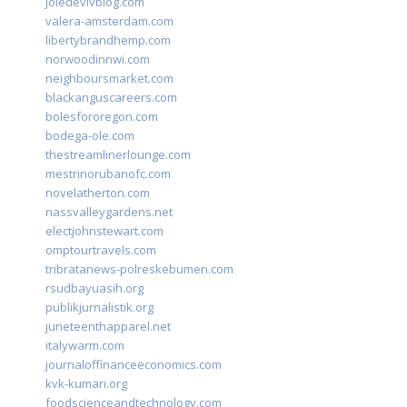
joiedevivblog.com
valera-amsterdam.com
libertybrandhemp.com
norwoodinnwi.com
neighboursmarket.com
blackanguscareers.com
bolesfororegon.com
bodega-ole.com
thestreamlinerlounge.com
mestrinorubanofc.com
novelatherton.com
nassvalleygardens.net
electjohnstewart.com
omptourtravels.com
tribratanews-polreskebumen.com
rsudbayuasih.org
publikjurnalistik.org
juneteenthapparel.net
italywarm.com
journaloffinanceeconomics.com
kvk-kumari.org
foodscienceandtechnology.com