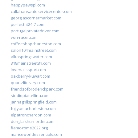
happypawspl.com
callahansautoservicecenter.com
georgiascornermarket.com
perfectfit24-7.com
portugalprivatedriver.com
von-racer.com
coffeeshopcharleston.com
salon104mainstreet.com
alkaspringswater.com
318mainstreet8h.com
lovenailsspari.com
oakberry-kuwait.com
quartzliterary.com
friendsofbroderickpark.com
studiopiattellina.com
jannagrillspringfield.com
fujiyamacharleston.com
elpatronchardon.com
donglaishun-order.com
fiamc-rome2022.org
mariceworldessentials.com