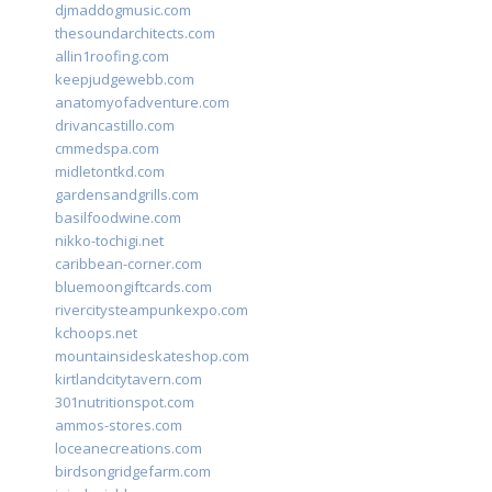
djmaddogmusic.com
thesoundarchitects.com
allin1roofing.com
keepjudgewebb.com
anatomyofadventure.com
drivancastillo.com
cmmedspa.com
midletontkd.com
gardensandgrills.com
basilfoodwine.com
nikko-tochigi.net
caribbean-corner.com
bluemoongiftcards.com
rivercitysteampunkexpo.com
kchoops.net
mountainsideskateshop.com
kirtlandcitytavern.com
301nutritionspot.com
ammos-stores.com
loceanecreations.com
birdsongridgefarm.com