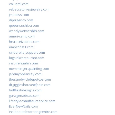
valueml.com
rebeccatorresjewelry.com
jmpbliss.com
drjorgerico.com
queensushipa.com
wendyweimerdds.com
ameri-camp.com
hrsreceivables.com
empconst1.com
cinderella-support.com
bigpinkrestaurant.com
inspirehuahin.com
memmingerspainting.com
jeremypbeasley.com
thesandwichdepotcos.com
drgiggleshouseofpain.com
hotflashdesigns.com
garagenadeau.com
lifestylechauffeurservice.com
EverNewNails.com
insideoutdecoratingcentre.com