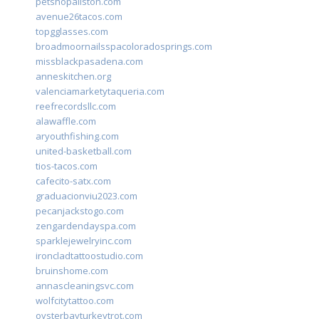
petshopallston.com
avenue26tacos.com
topgglasses.com
broadmoornailsspacoloradosprings.com
missblackpasadena.com
anneskitchen.org
valenciamarketytaqueria.com
reefrecordsllc.com
alawaffle.com
aryouthfishing.com
united-basketball.com
tios-tacos.com
cafecito-satx.com
graduacionviu2023.com
pecanjackstogo.com
zengardendayspa.com
sparklejewelryinc.com
ironcladtattoostudio.com
bruinshome.com
annascleaningsvc.com
wolfcitytattoo.com
oysterbayturkeytrot.com