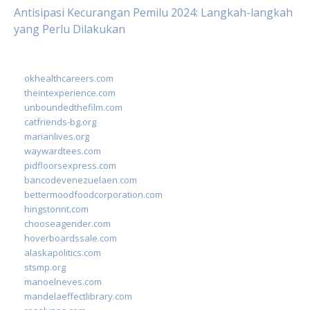
Antisipasi Kecurangan Pemilu 2024: Langkah-langkah
yang Perlu Dilakukan
okhealthcareers.com
theintexperience.com
unboundedthefilm.com
catfriends-bg.org
marianlives.org
waywardtees.com
pidfloorsexpress.com
bancodevenezuelaen.com
bettermoodfoodcorporation.com
hingstonnt.com
chooseagender.com
hoverboardssale.com
alaskapolitics.com
stsmp.org
manoelneves.com
mandelaeffectlibrary.com