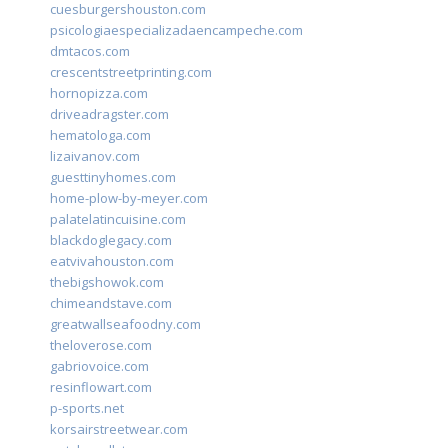
cuesburgershouston.com
psicologiaespecializadaencampeche.com
dmtacos.com
crescentstreetprinting.com
hornopizza.com
driveadragster.com
hematologa.com
lizaivanov.com
guesttinyhomes.com
home-plow-by-meyer.com
palatelatincuisine.com
blackdoglegacy.com
eatvivahouston.com
thebigshowok.com
chimeandstave.com
greatwallseafoodny.com
theloverose.com
gabriovoice.com
resinflowart.com
p-sports.net
korsairstreetwear.com