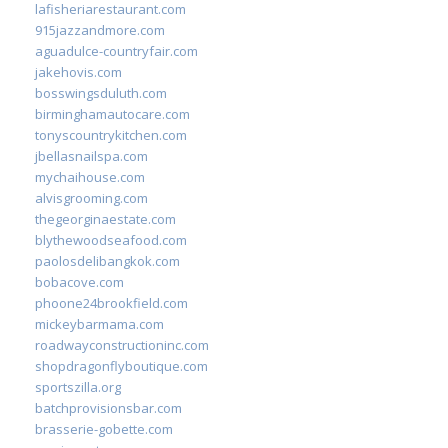
lafisheriarestaurant.com
915jazzandmore.com
aguadulce-countryfair.com
jakehovis.com
bosswingsduluth.com
birminghamautocare.com
tonyscountrykitchen.com
jbellasnailspa.com
mychaihouse.com
alvisgrooming.com
thegeorginaestate.com
blythewoodseafood.com
paolosdelibangkok.com
bobacove.com
phoone24brookfield.com
mickeybarmama.com
roadwayconstructioninc.com
shopdragonflyboutique.com
sportszilla.org
batchprovisionsbar.com
brasserie-gobette.com