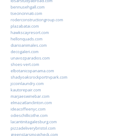
ibsarstudyabroad.com
bennusehgall.com
tsecincinnati.com
roderconstructiongroup.com
plazabatai.com
hawkscayresort.com
hellonquads.com
diarioanimales.com
decogaleri.com
unavozparadios.com
shoes-vert.com
elbotanicopanama.com
shadyoaksrockportrvpark.com
jccoinlaundry.com
kautorepair.com
marjaeswinebar.com
elmazatlanclinton.com
ideacoffeenyc.com
odieschillicothe.com
lacantinitagalesburg.com
pizzadeliverybristol.com
greenstarsmogcheck.com