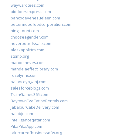
waywardtees.com
pidfloorsexpress.com
bancodevenezuelaen.com
bettermoodfoodcorporation.com
hingstonnt.com
chooseagender.com
hoverboardssale.com
alaskapolitics.com
stsmp.org
manoelneves.com
mandelaeffectlibrary.com
roselynns.com
balanceyoganj.com
salesforceblogs.com
TrainGames365.com
BaytownEvaCationRentals.com
JabalpurCakeDelivery.com
halobjd.com
intelligenceqatar.com
PikaPikaApp.com
takecareofbusinessdfw.org