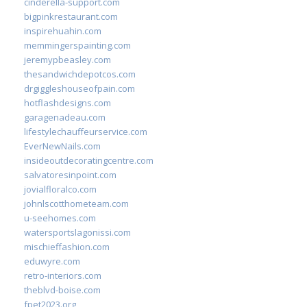
cinderella-support.com
bigpinkrestaurant.com
inspirehuahin.com
memmingerspainting.com
jeremypbeasley.com
thesandwichdepotcos.com
drgiggleshouseofpain.com
hotflashdesigns.com
garagenadeau.com
lifestylechauffeurservice.com
EverNewNails.com
insideoutdecoratingcentre.com
salvatoresinpoint.com
jovialfloralco.com
johnlscotthometeam.com
u-seehomes.com
watersportslagonissi.com
mischieffashion.com
eduwyre.com
retro-interiors.com
theblvd-boise.com
fpet2023.org