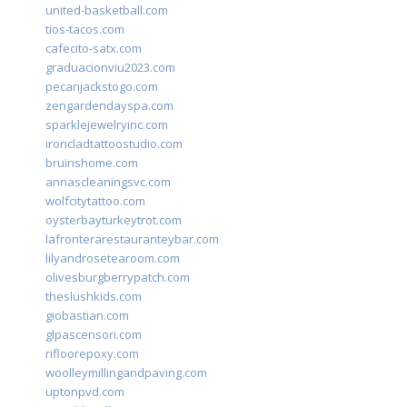
united-basketball.com
tios-tacos.com
cafecito-satx.com
graduacionviu2023.com
pecanjackstogo.com
zengardendayspa.com
sparklejewelryinc.com
ironcladtattoostudio.com
bruinshome.com
annascleaningsvc.com
wolfcitytattoo.com
oysterbayturkeytrot.com
lafronterarestauranteybar.com
lilyandrosetearoom.com
olivesburgberrypatch.com
theslushkids.com
giobastian.com
glpascensori.com
rifloorepoxy.com
woolleymillingandpaving.com
uptonpvd.com