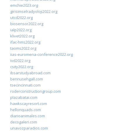
emchie2023.org
girisimselradyoloji2022.org
utcd2022.org
biosensor2022.org
ialp2022.org
klivet2022.org
ifac-hms2022.org
taoms2022.org
iias-euromena-conference2022.org
ivd2022.org
csity2022.org
ibsarstudyabroad.com
bennusehgall.com
tsecincinnati.com
roderconstructiongroup.com
plazabatai.com
hawkscayresort.com
hellonquads.com
diarioanimales.com
decogaleri.com
unavozparadios.com