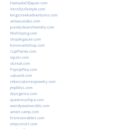
HamadaOfJapan.com
VersifyLifestyle.com
kingscreekadventures.com
antaeuslabs.com
purelycleanchemdry.com
WishOping.com
shoplegacee.com
bonvivantshop.com
CupPlante.com
mpzin.com
stcreal.com
PopUpFlea.com
valueml.com
rebeccatorresjewelry.com
jmpbliss.com
drjorgerico.com
queensushipa.com
wendyweimerdds.com
ameri-camp.com
hrsreceivables.com
empconst1.com