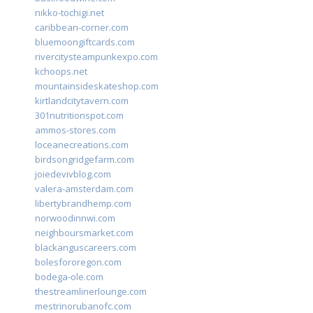
nikko-tochigi.net
caribbean-corner.com
bluemoongiftcards.com
rivercitysteampunkexpo.com
kchoops.net
mountainsideskateshop.com
kirtlandcitytavern.com
301nutritionspot.com
ammos-stores.com
loceanecreations.com
birdsongridgefarm.com
joiedevivblog.com
valera-amsterdam.com
libertybrandhemp.com
norwoodinnwi.com
neighboursmarket.com
blackanguscareers.com
bolesfororegon.com
bodega-ole.com
thestreamlinerlounge.com
mestrinorubanofc.com