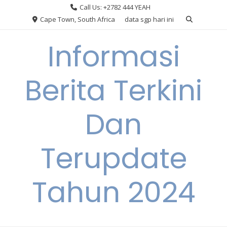
Skip
Call Us: +2782 444 YEAH
to
Cape Town, South Africa
data sgp hari ini
content
Informasi
Berita Terkini
Dan
Terupdate
Tahun 2024