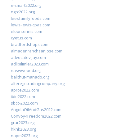
e-smart2022.org
ngrc2022.org
leesfamilyfoods.com
lewis-lewis-cpas.com
eleontennis.com
cyetus.com
bradfordshops.com
almadenranchsanjose.com
advocatevijay.com
adlibilimler2023.com
naswwebed.org
balithut-manado.org
alteregotradingcompany.org
aprce2022.com
ibie2022.com
sbcc-2022.com
AngolaOilAndGas2022.com
Convoy4Freedom2022.com
grur2023.org
hkhk2023.org
napm2023.org