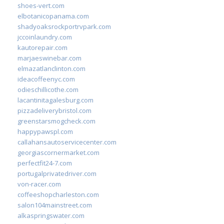
shoes-vert.com
elbotanicopanama.com
shadyoaksrockportrvpark.com
jccoinlaundry.com
kautorepair.com
marjaeswinebar.com
elmazatlanclinton.com
ideacoffeenyc.com
odieschillicothe.com
lacantinitagalesburg.com
pizzadeliverybristol.com
greenstarsmogcheck.com
happypawspl.com
callahansautoservicecenter.com
georgiascornermarket.com
perfectfit24-7.com
portugalprivatedriver.com
von-racer.com
coffeeshopcharleston.com
salon104mainstreet.com
alkaspringswater.com