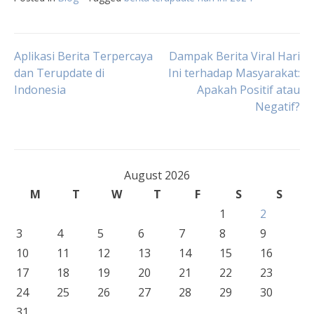
Post
Aplikasi Berita Terpercaya
Dampak Berita Viral Hari
dan Terupdate di
Ini terhadap Masyarakat:
Indonesia
Apakah Positif atau
navigation
Negatif?
August 2026
M
T
W
T
F
S
S
1
2
3
4
5
6
7
8
9
10
11
12
13
14
15
16
17
18
19
20
21
22
23
24
25
26
27
28
29
30
31