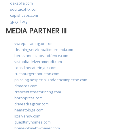
oaksofa.com
soultacohtx.com
capishcaps.com
gpsyfl.org
MEDIA PARTNER III
vwrepairarlington.com
cleaningservicebaltimore-md.com
beckslandscapeandfence.com
vistaaltadelveramendi.com
coastlinecateringnc.com
cuesburgershouston.com
psicologiaespecializadaencampeche.com
dmtacos.com
crescentstreetprinting.com
hornopizza.com
driveadragster.com
hematologa.com
lizaivanov.com
guesttinyhomes.com
home-plow-by-meyer.com