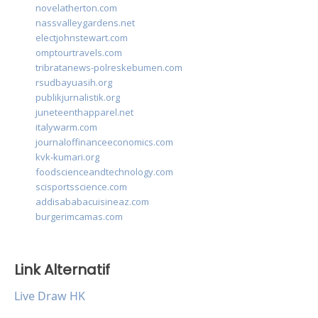
novelatherton.com
nassvalleygardens.net
electjohnstewart.com
omptourtravels.com
tribratanews-polreskebumen.com
rsudbayuasih.org
publikjurnalistik.org
juneteenthapparel.net
italywarm.com
journaloffinanceeconomics.com
kvk-kumari.org
foodscienceandtechnology.com
scisportsscience.com
addisababacuisineaz.com
burgerimcamas.com
Link Alternatif
Live Draw HK