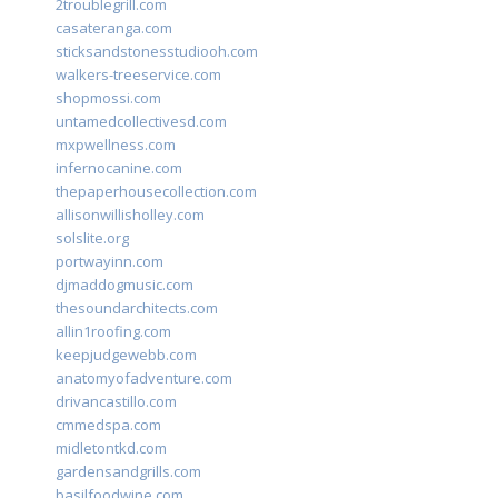
2troublegrill.com
casateranga.com
sticksandstonesstudiooh.com
walkers-treeservice.com
shopmossi.com
untamedcollectivesd.com
mxpwellness.com
infernocanine.com
thepaperhousecollection.com
allisonwillisholley.com
solslite.org
portwayinn.com
djmaddogmusic.com
thesoundarchitects.com
allin1roofing.com
keepjudgewebb.com
anatomyofadventure.com
drivancastillo.com
cmmedspa.com
midletontkd.com
gardensandgrills.com
basilfoodwine.com