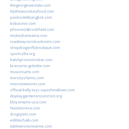
thegeorginaestate.com
blythewoodseafood.com
paolosdelibangkok.com
bobacove.com
phoone24brookfield.com
mickeybarmama.com
roadwayconstructioninc.com
shopdragonflyboutique.com
sportszilla.org
batchprovisionsbar.com
brasserie-gobette.com
musicrearte.com
morseysfarms.com
riverviewtennis.com
official-kelly-toys-squishmallows.com
displaygardenonsuncrest.org
bbq-empire-usa.com
feedstoreva.com
drogopets.com
ediblechalk.com
tabletennisnearme.com