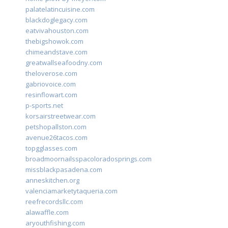
palatelatincuisine.com
blackdoglegacy.com
eatvivahouston.com
thebigshowok.com
chimeandstave.com
greatwallseafoodny.com
theloverose.com
gabriovoice.com
resinflowart.com
p-sports.net
korsairstreetwear.com
petshopallston.com
avenue26tacos.com
topgglasses.com
broadmoornailsspacoloradosprings.com
missblackpasadena.com
anneskitchen.org
valenciamarketytaqueria.com
reefrecordsllc.com
alawaffle.com
aryouthfishing.com