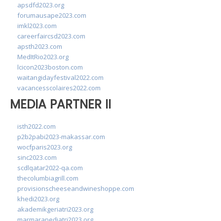
apsdfd2023.org
forumausape2023.com
imkl2023.com
careerfaircsd2023.com
apsth2023.com
MedItRio2023.org
lcicon2023boston.com
waitangidayfestival2022.com
vacancesscolaires2022.com
MEDIA PARTNER II
isth2022.com
p2b2pabi2023-makassar.com
wocfparis2023.org
sinc2023.com
scdlqatar2022-qa.com
thecolumbiagrill.com
provisionscheeseandwineshoppe.com
khedi2023.org
akademikgeriatri2023.org
marmarapediatri2023.org