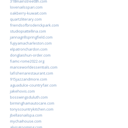
318mainstreet8h.com
lovenailsspari.com
oakberry-kuwait.com
quartzliterary.com
friendsofbroderickpark.com
studiopiattellina.com
jannagrillspringfield.com
fujiyamacharleston.com
elpatronchardon.com
donglaishun-order.com
fiamc-rome2022.org
mariceworldessentials.com
lafisheriarestaurant.com
915jazzandmore.com
aguadulce-countryfair.com
jakehovis.com
bosswingsduluth.com
birminghamautocare.com
tonyscountrykitchen.com
jbellasnailspa.com
mychaihouse.com
alvisgrooming.com