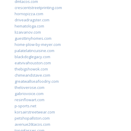
dmtacos.com
crescentstreetprinting.com
hornopizza.com
driveadragster.com
hematologa.com
lizaivanov.com
guesttinyhomes.com
home-plow-by-meyer.com
palatelatincuisine.com
blackdoglegacy.com
eatvivahouston.com
thebigshowok.com
chimeandstave.com
greatwallseafoodny.com
theloverose.com
gabriovoice.com
resinflowart.com
p-sports.net
korsairstreetwear.com
petshopallston.com
avenue26tacos.com
topgglasses.com