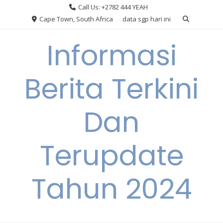
Skip
Call Us: +2782 444 YEAH
to
Cape Town, South Africa
data sgp hari ini
content
Informasi
Berita Terkini
Dan
Terupdate
Tahun 2024