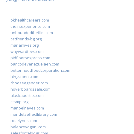
okhealthcareers.com
theintexperience.com
unboundedthefilm.com
catfriends-bg.org
marianlives.org
waywardtees.com
pidfloorsexpress.com
bancodevenezuelaen.com
bettermoodfoodcorporation.com
hingstonnt.com
chooseagender.com
hoverboardssale.com
alaskapolitics.com
stsmp.org
manoelneves.com
mandelaeffectlibrary.com
roselynns.com
balanceyoganj.com
salesforceblogs.com