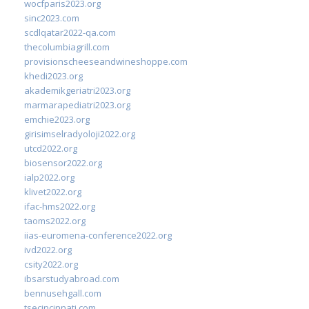
wocfparis2023.org
sinc2023.com
scdlqatar2022-qa.com
thecolumbiagrill.com
provisionscheeseandwineshoppe.com
khedi2023.org
akademikgeriatri2023.org
marmarapediatri2023.org
emchie2023.org
girisimselradyoloji2022.org
utcd2022.org
biosensor2022.org
ialp2022.org
klivet2022.org
ifac-hms2022.org
taoms2022.org
iias-euromena-conference2022.org
ivd2022.org
csity2022.org
ibsarstudyabroad.com
bennusehgall.com
tsecincinnati.com