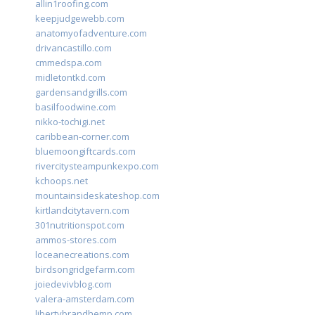
allin1roofing.com
keepjudgewebb.com
anatomyofadventure.com
drivancastillo.com
cmmedspa.com
midletontkd.com
gardensandgrills.com
basilfoodwine.com
nikko-tochigi.net
caribbean-corner.com
bluemoongiftcards.com
rivercitysteampunkexpo.com
kchoops.net
mountainsideskateshop.com
kirtlandcitytavern.com
301nutritionspot.com
ammos-stores.com
loceanecreations.com
birdsongridgefarm.com
joiedevivblog.com
valera-amsterdam.com
libertybrandhemp.com