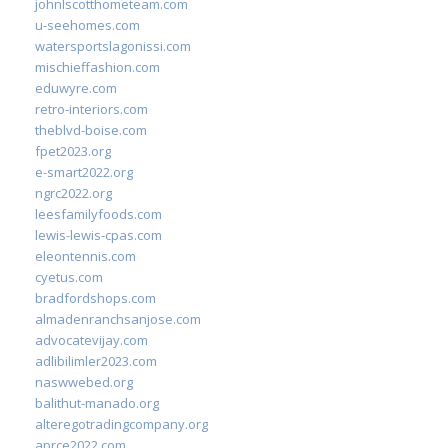
johnlscotthometeam.com
u-seehomes.com
watersportslagonissi.com
mischieffashion.com
eduwyre.com
retro-interiors.com
theblvd-boise.com
fpet2023.org
e-smart2022.org
ngrc2022.org
leesfamilyfoods.com
lewis-lewis-cpas.com
eleontennis.com
cyetus.com
bradfordshops.com
almadenranchsanjose.com
advocatevijay.com
adlibilimler2023.com
naswwebed.org
balithut-manado.org
alteregotradingcompany.org
aprce2022.com