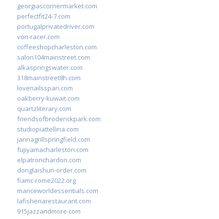
georgiascornermarket.com
perfectfit24-7.com
portugalprivatedriver.com
von-racer.com
coffeeshopcharleston.com
salon104mainstreet.com
alkaspringswater.com
318mainstreet8h.com
lovenailsspari.com
oakberry-kuwait.com
quartzliterary.com
friendsofbroderickpark.com
studiopiattellina.com
jannagrillspringfield.com
fujiyamacharleston.com
elpatronchardon.com
donglaishun-order.com
fiamc-rome2022.org
mariceworldessentials.com
lafisheriarestaurant.com
915jazzandmore.com