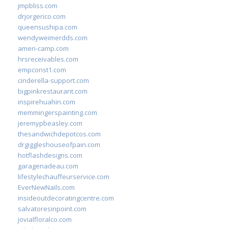
jmpbliss.com
drjorgerico.com
queensushipa.com
wendyweimerdds.com
ameri-camp.com
hrsreceivables.com
empconst1.com
cinderella-support.com
bigpinkrestaurant.com
inspirehuahin.com
memmingerspainting.com
jeremypbeasley.com
thesandwichdepotcos.com
drgiggleshouseofpain.com
hotflashdesigns.com
garagenadeau.com
lifestylechauffeurservice.com
EverNewNails.com
insideoutdecoratingcentre.com
salvatoresinpoint.com
jovialfloralco.com