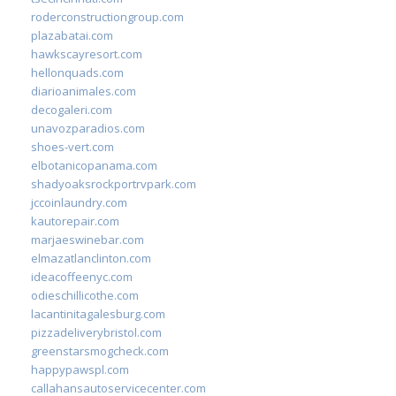
roderconstructiongroup.com
plazabatai.com
hawkscayresort.com
hellonquads.com
diarioanimales.com
decogaleri.com
unavozparadios.com
shoes-vert.com
elbotanicopanama.com
shadyoaksrockportrvpark.com
jccoinlaundry.com
kautorepair.com
marjaeswinebar.com
elmazatlanclinton.com
ideacoffeenyc.com
odieschillicothe.com
lacantinitagalesburg.com
pizzadeliverybristol.com
greenstarsmogcheck.com
happypawspl.com
callahansautoservicecenter.com