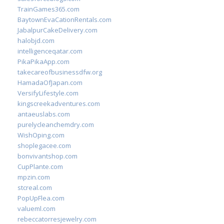
TrainGames365.com
BaytownEvaCationRentals.com
JabalpurCakeDelivery.com
halobjd.com
intelligenceqatar.com
PikaPikaApp.com
takecareofbusinessdfw.org
HamadaOfJapan.com
VersifyLifestyle.com
kingscreekadventures.com
antaeuslabs.com
purelycleanchemdry.com
WishOping.com
shoplegacee.com
bonvivantshop.com
CupPlante.com
mpzin.com
stcreal.com
PopUpFlea.com
valueml.com
rebeccatorresjewelry.com