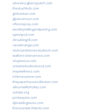
olivesburgberrypatch.com
theslushkids.com
giobastian.com
glpascensori.com
rifloorepoxy.com
woolleymillingandpaving.com
uptonpvd.com
2troublegrill.com
casateranga.com
sticksandstonesstudiooh.com
walkers-treeservice.com
shopmossi.com
untamedcollectivesd.com
mxpwellness.com
infernocanine.com
thepaperhousecollection.com
allisonwillisholley.com
solslite.org
portwayinn.com
djmaddogmusic.com
thesoundarchitects.com