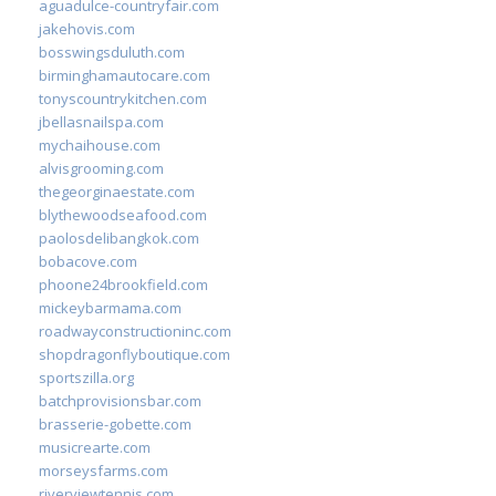
aguadulce-countryfair.com
jakehovis.com
bosswingsduluth.com
birminghamautocare.com
tonyscountrykitchen.com
jbellasnailspa.com
mychaihouse.com
alvisgrooming.com
thegeorginaestate.com
blythewoodseafood.com
paolosdelibangkok.com
bobacove.com
phoone24brookfield.com
mickeybarmama.com
roadwayconstructioninc.com
shopdragonflyboutique.com
sportszilla.org
batchprovisionsbar.com
brasserie-gobette.com
musicrearte.com
morseysfarms.com
riverviewtennis.com