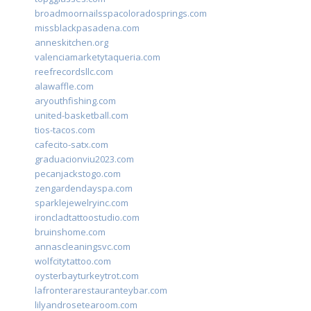
broadmoornailsspacoloradosprings.com
missblackpasadena.com
anneskitchen.org
valenciamarketytaqueria.com
reefrecordsllc.com
alawaffle.com
aryouthfishing.com
united-basketball.com
tios-tacos.com
cafecito-satx.com
graduacionviu2023.com
pecanjackstogo.com
zengardendayspa.com
sparklejewelryinc.com
ironcladtattoostudio.com
bruinshome.com
annascleaningsvc.com
wolfcitytattoo.com
oysterbayturkeytrot.com
lafronterarestauranteybar.com
lilyandrosetearoom.com