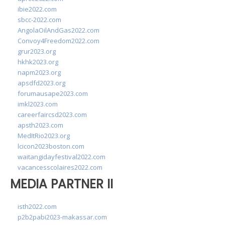
ibie2022.com
sbcc-2022.com
AngolaOilAndGas2022.com
Convoy4Freedom2022.com
grur2023.org
hkhk2023.org
napm2023.org
apsdfd2023.org
forumausape2023.com
imkl2023.com
careerfaircsd2023.com
apsth2023.com
MedItRio2023.org
lcicon2023boston.com
waitangidayfestival2022.com
vacancesscolaires2022.com
MEDIA PARTNER II
isth2022.com
p2b2pabi2023-makassar.com