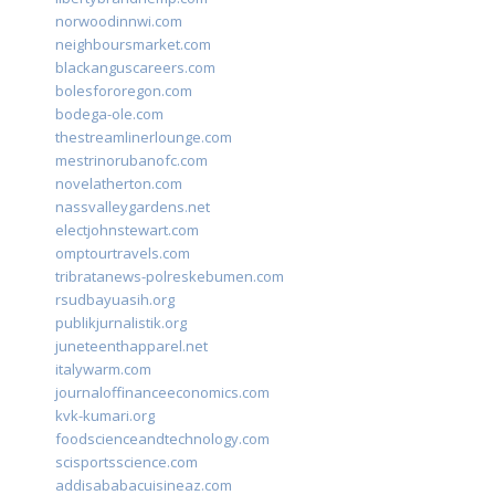
norwoodinnwi.com
neighboursmarket.com
blackanguscareers.com
bolesfororegon.com
bodega-ole.com
thestreamlinerlounge.com
mestrinorubanofc.com
novelatherton.com
nassvalleygardens.net
electjohnstewart.com
omptourtravels.com
tribratanews-polreskebumen.com
rsudbayuasih.org
publikjurnalistik.org
juneteenthapparel.net
italywarm.com
journaloffinanceeconomics.com
kvk-kumari.org
foodscienceandtechnology.com
scisportsscience.com
addisababacuisineaz.com