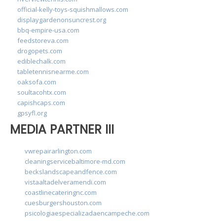
official-kelly-toys-squishmallows.com
displaygardenonsuncrest.org
bbq-empire-usa.com
feedstoreva.com
drogopets.com
ediblechalk.com
tabletennisnearme.com
oaksofa.com
soultacohtx.com
capishcaps.com
gpsyfl.org
MEDIA PARTNER III
vwrepairarlington.com
cleaningservicebaltimore-md.com
beckslandscapeandfence.com
vistaaltadelveramendi.com
coastlinecateringnc.com
cuesburgershouston.com
psicologiaespecializadaencampeche.com