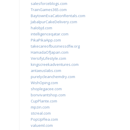
salesforceblogs.com
TrainGames365.com
BaytownEvaCationRentals.com
JabalpurCakeDelivery.com
halobjd.com
intelligenceqatar.com
PikaPikaApp.com
takecareofbusinessdfw.org
HamadaOfJapan.com
VersifyLifestyle.com
kingscreekadventures.com
antaeuslabs.com
purelycleanchemdry.com
WishOping.com
shoplegacee.com
bonvivantshop.com
CupPlante.com
mpzin.com
stcreal.com
PopUpFlea.com
valueml.com