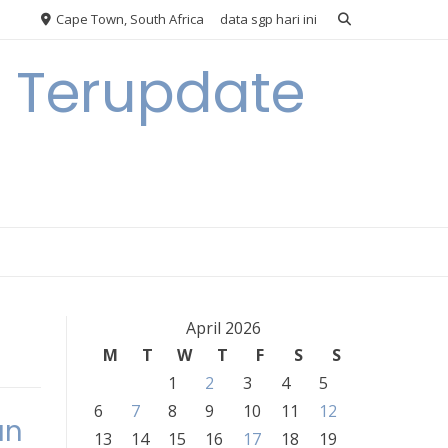
Cape Town, South Africa
data sgp hari ini
n Terupdate
April 2026
M
T
W
T
F
S
S
1
2
3
4
5
6
7
8
9
10
11
12
an
13
14
15
16
17
18
19