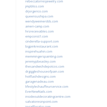
rebeccatorresjewelry.com
jmpbliss.com
drjorgerico.com
queensushipa.com
wendyweimerdds.com
ameri-camp.com
hrsreceivables.com
empconst1.com
cinderella-support.com
bigpinkrestaurant.com
inspirehuahin.com
memmingerspainting.com
jeremypbeasley.com
thesandwichdepotcos.com
drgiggleshouseofpain.com
hotflashdesigns.com
garagenadeau.com
lifestylechauffeurservice.com
EverNewNails.com
insideoutdecoratingcentre.com
salvatoresinpoint.com
jovialfloralco.com