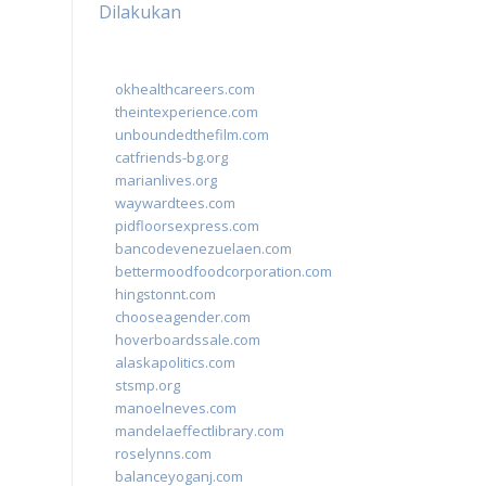
Dilakukan
okhealthcareers.com
theintexperience.com
unboundedthefilm.com
catfriends-bg.org
marianlives.org
waywardtees.com
pidfloorsexpress.com
bancodevenezuelaen.com
bettermoodfoodcorporation.com
hingstonnt.com
chooseagender.com
hoverboardssale.com
alaskapolitics.com
stsmp.org
manoelneves.com
mandelaeffectlibrary.com
roselynns.com
balanceyoganj.com