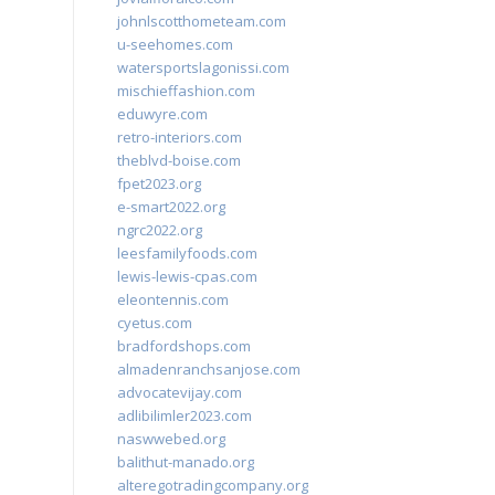
johnlscotthometeam.com
u-seehomes.com
watersportslagonissi.com
mischieffashion.com
eduwyre.com
retro-interiors.com
theblvd-boise.com
fpet2023.org
e-smart2022.org
ngrc2022.org
leesfamilyfoods.com
lewis-lewis-cpas.com
eleontennis.com
cyetus.com
bradfordshops.com
almadenranchsanjose.com
advocatevijay.com
adlibilimler2023.com
naswwebed.org
balithut-manado.org
alteregotradingcompany.org