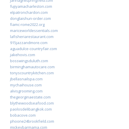
jannagrillspringfield.com
fujiyamacharleston.com
elpatronchardon.com
donglaishun-order.com
fiamc-rome2022.org
mariceworldessentials.com
lafisheriarestaurant.com
915jazzandmore.com
aguadulce-countryfair.com
jakehovis.com
bosswingsduluth.com
birminghamautocare.com
tonyscountrykitchen.com
jbellasnailspa.com
mychaihouse.com
alvisgrooming.com
thegeorginaestate.com
blythewoodseafood.com
paolosdelibangkok.com
bobacove.com
phoone24brookfield.com
mickeybarmama.com