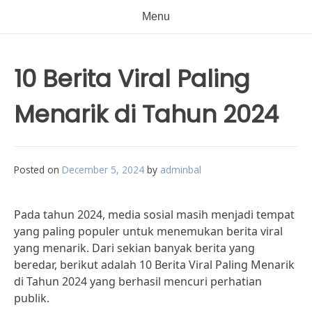
Menu
10 Berita Viral Paling
Menarik di Tahun 2024
Posted on
December 5, 2024
by
adminbal
Pada tahun 2024, media sosial masih menjadi tempat
yang paling populer untuk menemukan berita viral
yang menarik. Dari sekian banyak berita yang
beredar, berikut adalah 10 Berita Viral Paling Menarik
di Tahun 2024 yang berhasil mencuri perhatian
publik.