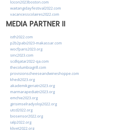
lcicon2023boston.com
waitangidayfestival2022.com
vacancesscolaires2022.com
MEDIA PARTNER II
isth2022.com
p2b2pabi2023-makassar.com
wocfparis2023.org
sinc2023.com
scdlqatar2022-qa.com
thecolumbiagrill.com
provisionscheeseandwineshoppe.com
khedi2023.org
akademikgeriatri2023.org
marmarapediatri2023.org
emchie2023.org
girisimselradyoloji2022.org
utcd2022.org
biosensor2022.org
ialp2022.org
klivet2022.org