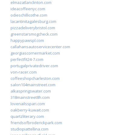
elmazatlanclinton.com
ideacoffeenyc.com
odieschillicothe.com
lacantinitagalesburg.com
pizzadeliverybristol.com
greenstarsmogcheck.com
happypawspl.com
callahansautoservicecenter.com
georgiascornermarket.com
perfectfit24-7.com
portugalprivatedriver.com
von-racer.com
coffeeshopcharleston.com
salon104mainstreet.com
alkaspringswater.com
318mainstreet8h.com
lovenailsspari.com
oakberry-kuwait.com
quartzliterary.com
friendsofbroderickpark.com
studiopiattellina.com