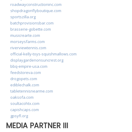
roadwayconstructioninc.com
shopdragonflyboutique.com
sportszilla.org
batchprovisionsbar.com
brasserie-gobette.com
musicrearte.com
morseysfarms.com
riverviewtennis.com
official-kelly-toys-squishmallows.com
displaygardenonsuncrest.org
bbq-empire-usa.com
feedstoreva.com
drogopets.com
ediblechalk.com
tabletennisnearme.com
oaksofa.com
soultacohtx.com
capishcaps.com
gpsyfl.org
MEDIA PARTNER III