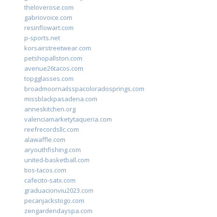
theloverose.com
gabriovoice.com
resinflowart.com
p-sports.net
korsairstreetwear.com
petshopallston.com
avenue26tacos.com
topgglasses.com
broadmoornailsspacoloradosprings.com
missblackpasadena.com
anneskitchen.org
valenciamarketytaqueria.com
reefrecordsllc.com
alawaffle.com
aryouthfishing.com
united-basketball.com
tios-tacos.com
cafecito-satx.com
graduacionviu2023.com
pecanjackstogo.com
zengardendayspa.com