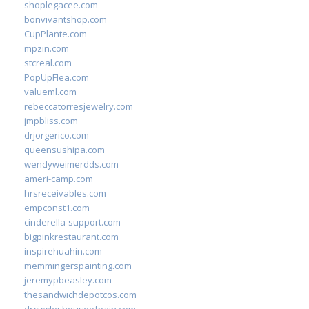
shoplegacee.com
bonvivantshop.com
CupPlante.com
mpzin.com
stcreal.com
PopUpFlea.com
valueml.com
rebeccatorresjewelry.com
jmpbliss.com
drjorgerico.com
queensushipa.com
wendyweimerdds.com
ameri-camp.com
hrsreceivables.com
empconst1.com
cinderella-support.com
bigpinkrestaurant.com
inspirehuahin.com
memmingerspainting.com
jeremypbeasley.com
thesandwichdepotcos.com