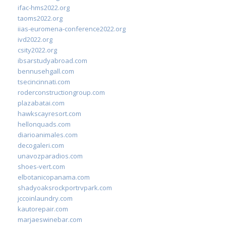
ifac-hms2022.org
taoms2022.org
iias-euromena-conference2022.org
ivd2022.org
csity2022.org
ibsarstudyabroad.com
bennusehgall.com
tsecincinnati.com
roderconstructiongroup.com
plazabatai.com
hawkscayresort.com
hellonquads.com
diarioanimales.com
decogaleri.com
unavozparadios.com
shoes-vert.com
elbotanicopanama.com
shadyoaksrockportrvpark.com
jccoinlaundry.com
kautorepair.com
marjaeswinebar.com