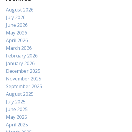
August 2026
July 2026
June 2026
May 2026
April 2026
March 2026
February 2026
January 2026
December 2025
November 2025
September 2025
August 2025
July 2025
June 2025
May 2025
April 2025