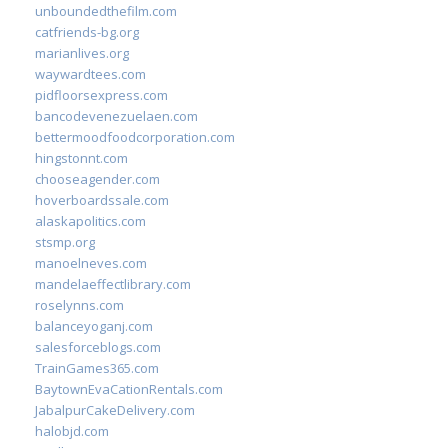
unboundedthefilm.com
catfriends-bg.org
marianlives.org
waywardtees.com
pidfloorsexpress.com
bancodevenezuelaen.com
bettermoodfoodcorporation.com
hingstonnt.com
chooseagender.com
hoverboardssale.com
alaskapolitics.com
stsmp.org
manoelneves.com
mandelaeffectlibrary.com
roselynns.com
balanceyoganj.com
salesforceblogs.com
TrainGames365.com
BaytownEvaCationRentals.com
JabalpurCakeDelivery.com
halobjd.com