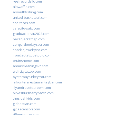
reefrecordsllc.com
alawaffle.com
aryouthfishing.com
united-basketball.com
tios-tacos.com
cafecito-satx.com
graduacionviu2023.com
pecanjackstogo.com
zengardendayspa.com
sparklejewelryinc.com
ironcladtattoostudio.com
bruinshome.com
annascleaningsvc.com
wolfcitytattoo.com
oysterbayturkeytrot.com
lafronterarestauranteybar.com
lilyandrosetearoom.com
olivesburgberrypatch.com
theslushkids.com
giobastian.com
glpascensori.com
rifloorepoxy.com