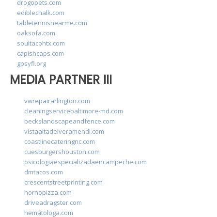
drogopets.com
ediblechalk.com
tabletennisnearme.com
oaksofa.com
soultacohtx.com
capishcaps.com
gpsyfl.org
MEDIA PARTNER III
vwrepairarlington.com
cleaningservicebaltimore-md.com
beckslandscapeandfence.com
vistaaltadelveramendi.com
coastlinecateringnc.com
cuesburgershouston.com
psicologiaespecializadaencampeche.com
dmtacos.com
crescentstreetprinting.com
hornopizza.com
driveadragster.com
hematologa.com