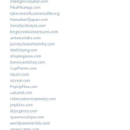
intelligenceqatar.com
PikaPikaApp.com
takecareofbusinessdfw.org
HamadaOfJapan.com
VersifyLifestyle.com
kingscreekadventures.com
antaeuslabs.com
purelycleanchemdry.com
WishOping.com
shoplegacee.com
bonvivantshop.com
CupPlante.com
mpzin.com
stcreal.com
PopUpFlea.com
valueml.com
rebeccatorresjewelry.com
jmpbliss.com
drjorgerico.com
queensushipa.com
wendyweimerdds.com
ameri-camp.com