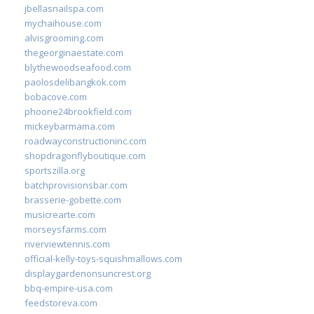
jbellasnailspa.com
mychaihouse.com
alvisgrooming.com
thegeorginaestate.com
blythewoodseafood.com
paolosdelibangkok.com
bobacove.com
phoone24brookfield.com
mickeybarmama.com
roadwayconstructioninc.com
shopdragonflyboutique.com
sportszilla.org
batchprovisionsbar.com
brasserie-gobette.com
musicrearte.com
morseysfarms.com
riverviewtennis.com
official-kelly-toys-squishmallows.com
displaygardenonsuncrest.org
bbq-empire-usa.com
feedstoreva.com