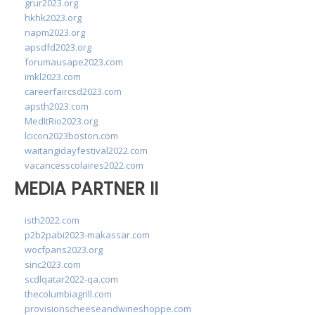
grur2023.org
hkhk2023.org
napm2023.org
apsdfd2023.org
forumausape2023.com
imkl2023.com
careerfaircsd2023.com
apsth2023.com
MedItRio2023.org
lcicon2023boston.com
waitangidayfestival2022.com
vacancesscolaires2022.com
MEDIA PARTNER II
isth2022.com
p2b2pabi2023-makassar.com
wocfparis2023.org
sinc2023.com
scdlqatar2022-qa.com
thecolumbiagrill.com
provisionscheeseandwineshoppe.com