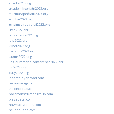
khedi2023.org
akademikgeriatri2023.org
marmarapediatri2023.org
emchie2023.org
girisimselradyoloji2022.org
utcd2022.org
biosensor2022.org
ialp2022.org
klivet2022.org
ifac-hms2022.org
taoms2022.org
iias-euromena-conference2022.org
ivd2022.org
csity2022.org
ibsarstudyabroad.com
bennusehgall.com
tsecincinnati.com
roderconstructiongroup.com
plazabatai.com
hawkscayresort.com
hellonquads.com