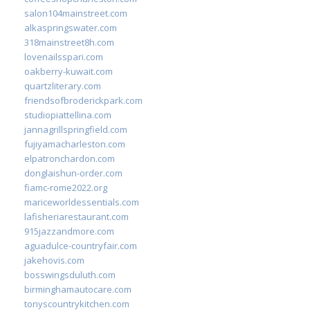
salon104mainstreet.com
alkaspringswater.com
318mainstreet8h.com
lovenailsspari.com
oakberry-kuwait.com
quartzliterary.com
friendsofbroderickpark.com
studiopiattellina.com
jannagrillspringfield.com
fujiyamacharleston.com
elpatronchardon.com
donglaishun-order.com
fiamc-rome2022.org
mariceworldessentials.com
lafisheriarestaurant.com
915jazzandmore.com
aguadulce-countryfair.com
jakehovis.com
bosswingsduluth.com
birminghamautocare.com
tonyscountrykitchen.com