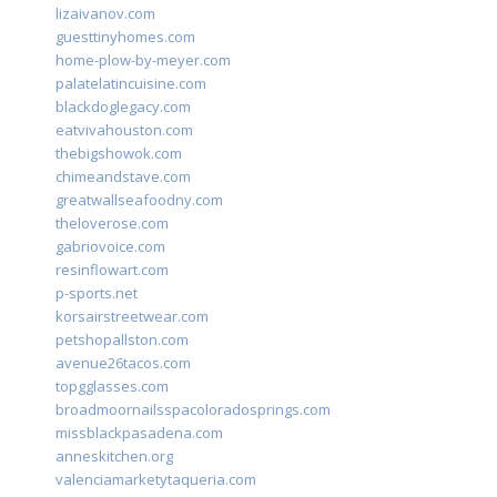
lizaivanov.com
guesttinyhomes.com
home-plow-by-meyer.com
palatelatincuisine.com
blackdoglegacy.com
eatvivahouston.com
thebigshowok.com
chimeandstave.com
greatwallseafoodny.com
theloverose.com
gabriovoice.com
resinflowart.com
p-sports.net
korsairstreetwear.com
petshopallston.com
avenue26tacos.com
topgglasses.com
broadmoornailsspacoloradosprings.com
missblackpasadena.com
anneskitchen.org
valenciamarketytaqueria.com