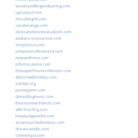
woolleymillingandpaving.com
uptonpvd.com
2troublegrill.com
casateranga.com
sticksandstonesstudiooh.com
walkers-treeservice.com
shopmossi.com
untamedcollectivesd.com
mxpwellness.com
infernocanine.com
thepaperhousecollection.com
allisonwillisholley.com
solslite.org
portwayinn.com
djmaddogmusic.com
thesoundarchitects.com
allin1roofing.com
keepjudgewebb.com
anatomyofadventure.com
drivancastillo.com
cmmedspa.com