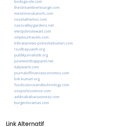
bodega-ole.com
thestreamlinerlounge.com
mestrinorubanofc.com
novelatherton.com
nassvalleygardens.net
electjohnstewart.com
omptourtravels.com
tribratanews-polreskebumen.com
rsudbayuasih.org
publikjurnalistik.org
juneteenthapparel.net
italywarm.com
journaloffinanceeconomics.com
kvk-kumari.org
foodscienceandtechnology.com
scisportsscience.com
addisababacuisineaz.com
burgerimcamas.com
Link Alternatif