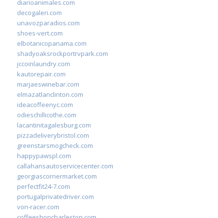
diarioanimales.com
decogaleri.com
unavozparadios.com
shoes-vert.com
elbotanicopanama.com
shadyoaksrockportrvpark.com
jccoinlaundry.com
kautorepair.com
marjaeswinebar.com
elmazatlanclinton.com
ideacoffeenyc.com
odieschillicothe.com
lacantinitagalesburg.com
pizzadeliverybristol.com
greenstarsmogcheck.com
happypawspl.com
callahansautoservicecenter.com
georgiascornermarket.com
perfectfit24-7.com
portugalprivatedriver.com
von-racer.com
coffeeshopcharleston.com