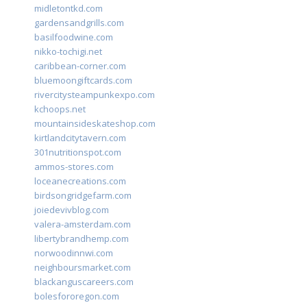
midletontkd.com
gardensandgrills.com
basilfoodwine.com
nikko-tochigi.net
caribbean-corner.com
bluemoongiftcards.com
rivercitysteampunkexpo.com
kchoops.net
mountainsideskateshop.com
kirtlandcitytavern.com
301nutritionspot.com
ammos-stores.com
loceanecreations.com
birdsongridgefarm.com
joiedevivblog.com
valera-amsterdam.com
libertybrandhemp.com
norwoodinnwi.com
neighboursmarket.com
blackanguscareers.com
bolesfororegon.com