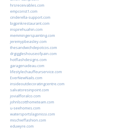
hrsreceivables.com
empconst1.com
cinderella-support.com
bigpinkrestaurant.com
inspirehuahin.com
memmingerspainting.com
jeremypbeasley.com
thesandwichdepotcos.com
drgiggleshouseofpain.com
hotflashdesigns.com
garagenadeau.com
lifestylechauffeurservice.com
EverNewNails.com
insideoutdecoratingcentre.com
salvatoresinpoint.com
jovialfloralco.com
johnlscotthometeam.com
u-seehomes.com
watersportslagonissi.com
mischieffashion.com
eduwyre.com