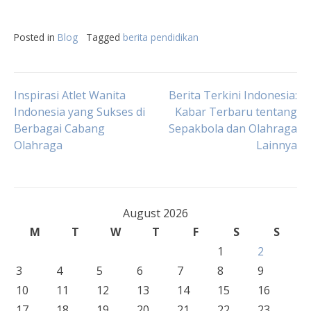
Posted in
Blog
Tagged
berita pendidikan
Post
Inspirasi Atlet Wanita
Berita Terkini Indonesia:
Indonesia yang Sukses di
Kabar Terbaru tentang
Berbagai Cabang
Sepakbola dan Olahraga
navigation
Olahraga
Lainnya
August 2026
M
T
W
T
F
S
S
1
2
3
4
5
6
7
8
9
10
11
12
13
14
15
16
17
18
19
20
21
22
23