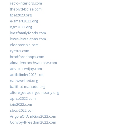
retro-interiors.com
theblvd-boise.com
fpet2023.org
e-smart2022.org
ngrc2022.org
leesfamilyfoods.com
lewis-lewis-cpas.com
eleontennis.com
cyetus.com
bradfordshops.com
almadenranchsanjose.com
advocatevijay.com
adlibilimler2023.com
naswwebed.org
balithut-manado.org
alteregotradingcompany.org
aprce2022.com
ibie2022.com
sbcc-2022.com
AngolaOilAndGas2022.com
Convoy4Freedom2022.com