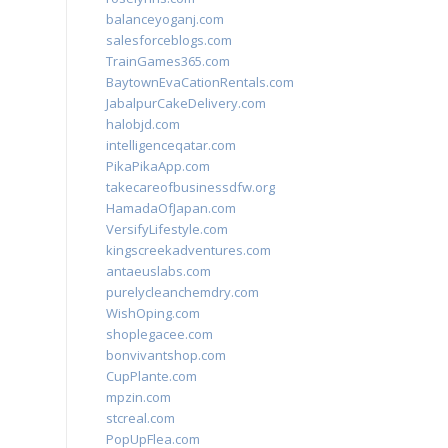
balanceyoganj.com
salesforceblogs.com
TrainGames365.com
BaytownEvaCationRentals.com
JabalpurCakeDelivery.com
halobjd.com
intelligenceqatar.com
PikaPikaApp.com
takecareofbusinessdfw.org
HamadaOfJapan.com
VersifyLifestyle.com
kingscreekadventures.com
antaeuslabs.com
purelycleanchemdry.com
WishOping.com
shoplegacee.com
bonvivantshop.com
CupPlante.com
mpzin.com
stcreal.com
PopUpFlea.com