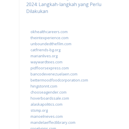
2024: Langkah-langkah yang Perlu
Dilakukan
okhealthcareers.com
theintexperience.com
unboundedthefilm.com
catfriends-bg.org
marianlives.org
waywardtees.com
pidfloorsexpress.com
bancodevenezuelaen.com
bettermoodfoodcorporation.com
hingstonnt.com
chooseagender.com
hoverboardssale.com
alaskapolitics.com
stsmp.org
manoelneves.com
mandelaeffectlibrary.com
roselynns.com