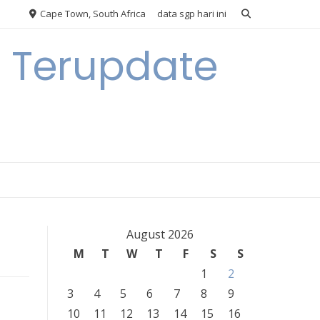
Cape Town, South Africa
data sgp hari ini
n Terupdate
August 2026
M
T
W
T
F
S
S
1
2
3
4
5
6
7
8
9
10
11
12
13
14
15
16