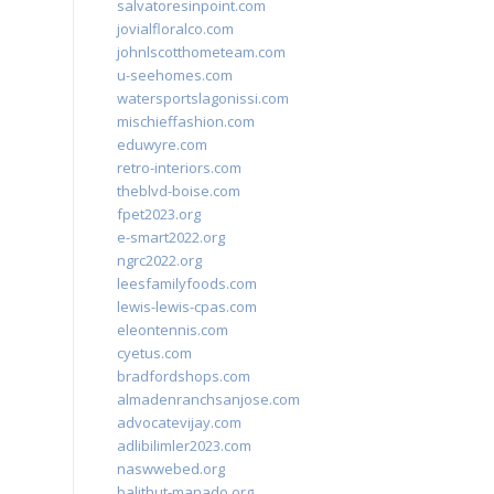
salvatoresinpoint.com
jovialfloralco.com
johnlscotthometeam.com
u-seehomes.com
watersportslagonissi.com
mischieffashion.com
eduwyre.com
retro-interiors.com
theblvd-boise.com
fpet2023.org
e-smart2022.org
ngrc2022.org
leesfamilyfoods.com
lewis-lewis-cpas.com
eleontennis.com
cyetus.com
bradfordshops.com
almadenranchsanjose.com
advocatevijay.com
adlibilimler2023.com
naswwebed.org
balithut-manado.org