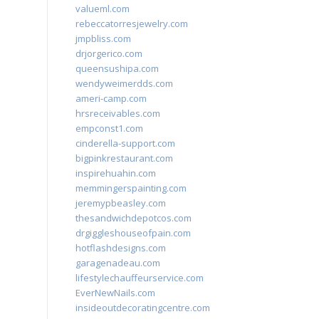
valueml.com
rebeccatorresjewelry.com
jmpbliss.com
drjorgerico.com
queensushipa.com
wendyweimerdds.com
ameri-camp.com
hrsreceivables.com
empconst1.com
cinderella-support.com
bigpinkrestaurant.com
inspirehuahin.com
memmingerspainting.com
jeremypbeasley.com
thesandwichdepotcos.com
drgiggleshouseofpain.com
hotflashdesigns.com
garagenadeau.com
lifestylechauffeurservice.com
EverNewNails.com
insideoutdecoratingcentre.com