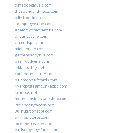
djmaddogmusic.com
thesoundarchitects.com
allin1roofing.com
keepjudgewebb.com
anatomyofadventure.com
drivancastillo.com
cmmedspa.com
midletontkd.com
gardensandgrills.com
basilfoodwine.com
nikko-tochigi.net
caribbean-corner.com
bluemoongiftcards.com
rivercitysteampunkexpo.com
kchoops.net
mountainsideskateshop.com
kirtlandcitytavern.com
301nutritionspot.com
ammos-stores.com
loceanecreations.com
birdsongridgefarm.com