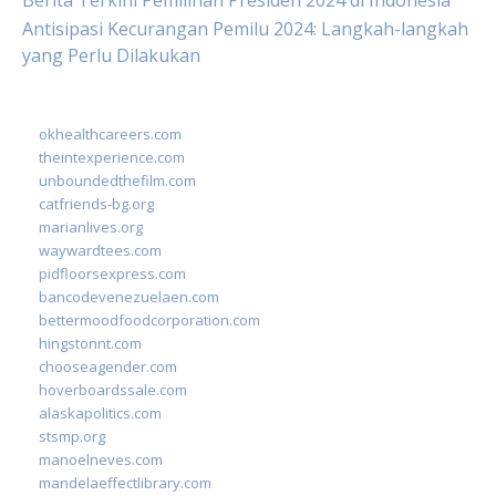
Berita Terkini Pemilihan Presiden 2024 di Indonesia
Antisipasi Kecurangan Pemilu 2024: Langkah-langkah
yang Perlu Dilakukan
okhealthcareers.com
theintexperience.com
unboundedthefilm.com
catfriends-bg.org
marianlives.org
waywardtees.com
pidfloorsexpress.com
bancodevenezuelaen.com
bettermoodfoodcorporation.com
hingstonnt.com
chooseagender.com
hoverboardssale.com
alaskapolitics.com
stsmp.org
manoelneves.com
mandelaeffectlibrary.com