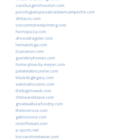
cuesburgershouston.com
psicologiaespecializadaencampeche.com
dmtacos.com
crescentstreetprinting.com
hornopizza.com
driveadragster.com
hematologa.com
lizaivanov.com
guesttinyhomes.com
home-plow-by-meyer.com
palatelatincuisine.com
blackdoglegacy.com
eatvivahouston.com
thebigshowok.com
chimeandstave.com
greatwallseafoodny.com
theloverose.com
gabriovoice.com
resinflowart.com
p-sports.net
korsairstreetwear.com