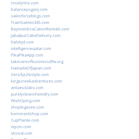
roselynns.com
balanceyoganj.com
salesforceblogs.com
TrainGames365.com
BaytownEvaCationRentals.com
JabalpurCakeDelivery.com
halobjd.com
intelligenceqatar.com
PikaPikaApp.com
takecareofbusinessdfw.org
HamadaOfJapan.com
VersifyLifestyle.com
kingscreekadventures.com
antaeuslabs.com
purelycleanchemdry.com
WishOping.com
shoplegacee.com
bonvivantshop.com
CupPlante.com
mpzin.com
stcreal.com