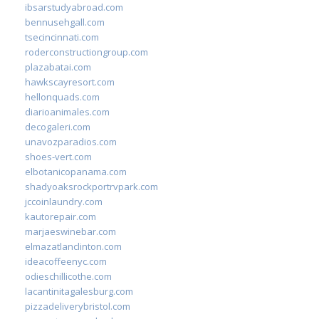
ibsarstudyabroad.com
bennusehgall.com
tsecincinnati.com
roderconstructiongroup.com
plazabatai.com
hawkscayresort.com
hellonquads.com
diarioanimales.com
decogaleri.com
unavozparadios.com
shoes-vert.com
elbotanicopanama.com
shadyoaksrockportrvpark.com
jccoinlaundry.com
kautorepair.com
marjaeswinebar.com
elmazatlanclinton.com
ideacoffeenyc.com
odieschillicothe.com
lacantinitagalesburg.com
pizzadeliverybristol.com