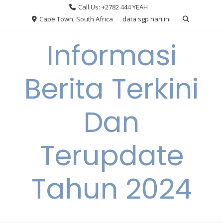
Skip
Call Us: +2782 444 YEAH
to
Cape Town, South Africa
data sgp hari ini
content
Informasi
Berita Terkini
Dan
Terupdate
Tahun 2024