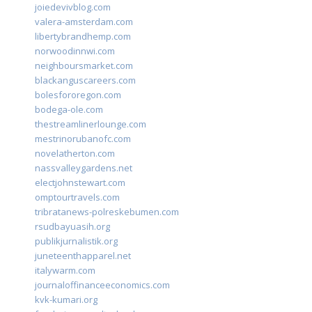
joiedevivblog.com
valera-amsterdam.com
libertybrandhemp.com
norwoodinnwi.com
neighboursmarket.com
blackanguscareers.com
bolesfororegon.com
bodega-ole.com
thestreamlinerlounge.com
mestrinorubanofc.com
novelatherton.com
nassvalleygardens.net
electjohnstewart.com
omptourtravels.com
tribratanews-polreskebumen.com
rsudbayuasih.org
publikjurnalistik.org
juneteenthapparel.net
italywarm.com
journaloffinanceeconomics.com
kvk-kumari.org