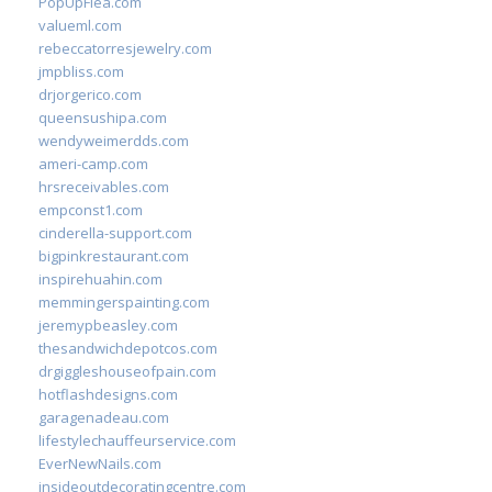
PopUpFlea.com
valueml.com
rebeccatorresjewelry.com
jmpbliss.com
drjorgerico.com
queensushipa.com
wendyweimerdds.com
ameri-camp.com
hrsreceivables.com
empconst1.com
cinderella-support.com
bigpinkrestaurant.com
inspirehuahin.com
memmingerspainting.com
jeremypbeasley.com
thesandwichdepotcos.com
drgiggleshouseofpain.com
hotflashdesigns.com
garagenadeau.com
lifestylechauffeurservice.com
EverNewNails.com
insideoutdecoratingcentre.com