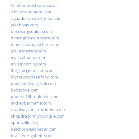
lafisheriarestaurant.com
915jazzandmore.com
aguadulce-countryfair.com
jakehovis.com
bosswingsduluth.com
birminghamautocare.com
tonyscountrykitchen.com
jbellasnailspa.com
mychaihouse.com
alvisgrooming.com
thegeorginaestate.com
blythewoodseafood.com
paolosdelibangkok.com
bobacove.com
phoone24brookfield.com
mickeybarmama.com
roadwayconstructioninc.com
shopdragonflyboutique.com
sportszilla.org
batchprovisionsbar.com
brasserie-gobette.com