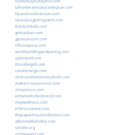
oysterbayturkeytrot.com
lafronterarestauranteybar.com
lilyandrosetearoom.com
olivesburgberrypatch.com
theslushkids.com
giobastian.com
glpascensori.com
rifloorepoxy.com
woolleymillingandpaving.com
uptonpvd.com
2troublegrill.com
casateranga.com
sticksandstonesstudiooh.com
walkers-treeservice.com
shopmossi.com
untamedcollectivesd.com
mxpwellness.com
infernocanine.com
thepaperhousecollection.com
allisonwillisholley.com
solslite.org
portwayinn.com