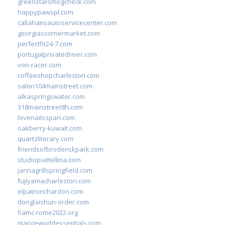
greenstarsmogcheck.com
happypawspl.com
callahansautoservicecenter.com
georgiascornermarket.com
perfectfit24-7.com
portugalprivatedriver.com
von-racer.com
coffeeshopcharleston.com
salon104mainstreet.com
alkaspringswater.com
318mainstreet8h.com
lovenailsspari.com
oakberry-kuwait.com
quartzliterary.com
friendsofbroderickpark.com
studiopiattellina.com
jannagrillspringfield.com
fujiyamacharleston.com
elpatronchardon.com
donglaishun-order.com
fiamc-rome2022.org
mariceworldessentials.com