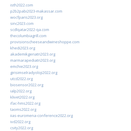
isth2022.com
p2b2pabi2023-makassar.com
wocfparis2023.org
sinc2023.com
scdlqatar2022-qa.com
thecolumbiagrill.com
provisionscheeseandwineshoppe.com
khedi2023.org
akademikgeriatri2023.org
marmarapediatri2023.org
emchie2023.org
girisimselradyoloji2022.org
utcd2022.org
biosensor2022.org
ialp2022.org
klivet2022.org
ifac-hms2022.org
taoms2022.org
iias-euromena-conference2022.org
ivd2022.org
csity2022.org