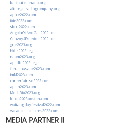
balithut-manado.org
alteregotradingcompany.org
aprce2022.com
ibie2022.com
sbcc-2022.com
AngolaOilAndGas2022.com
Convoy4Freedom2022.com
grur2023.org
hkhk2023.org
napm2023.org
apsdfd2023.org
forumausape2023.com
imkl2023.com
careerfaircsd2023.com
apsth2023.com
MedItRio2023.org
lcicon2023boston.com
waitangidayfestival2022.com
vacancesscolaires2022.com
MEDIA PARTNER II