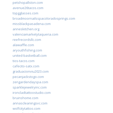
petshopallston.com
avenue26tacos.com
topgglasses.com
broadmoornailsspacoloradosprings.com
missblackpasadena.com
anneskitchen.org
valenciamarketytaqueria.com
reefrecordsllc.com
alawaffle.com
aryouthfishing.com
united-basketball.com
tios-tacos.com
cafecito-satx.com
graduacionviu2023.com
pecanjackstogo.com
zengardendayspa.com
sparklejewelryinc.com
ironcladtattoostudio.com
bruinshome.com
annascleaningsvc.com
wolfcitytattoo.com