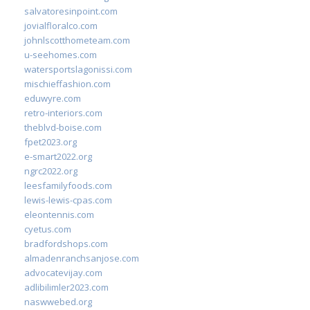
salvatoresinpoint.com
jovialfloralco.com
johnlscotthometeam.com
u-seehomes.com
watersportslagonissi.com
mischieffashion.com
eduwyre.com
retro-interiors.com
theblvd-boise.com
fpet2023.org
e-smart2022.org
ngrc2022.org
leesfamilyfoods.com
lewis-lewis-cpas.com
eleontennis.com
cyetus.com
bradfordshops.com
almadenranchsanjose.com
advocatevijay.com
adlibilimler2023.com
naswwebed.org