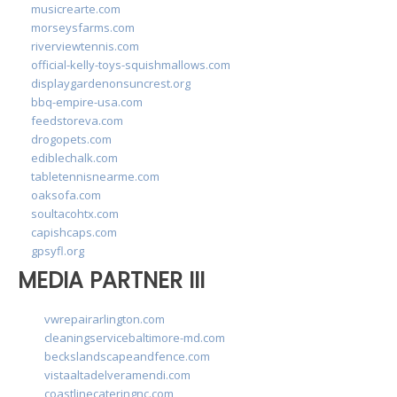
musicrearte.com
morseysfarms.com
riverviewtennis.com
official-kelly-toys-squishmallows.com
displaygardenonsuncrest.org
bbq-empire-usa.com
feedstoreva.com
drogopets.com
ediblechalk.com
tabletennisnearme.com
oaksofa.com
soultacohtx.com
capishcaps.com
gpsyfl.org
MEDIA PARTNER III
vwrepairarlington.com
cleaningservicebaltimore-md.com
beckslandscapeandfence.com
vistaaltadelveramendi.com
coastlinecateringnc.com