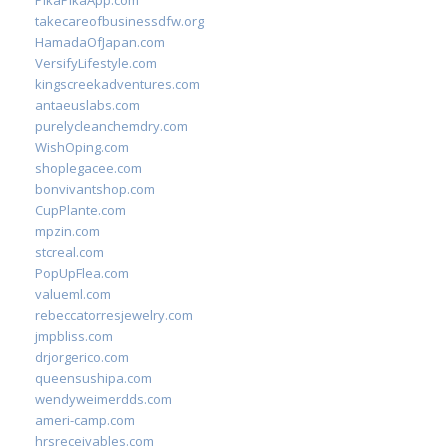
PikaPikaApp.com
takecareofbusinessdfw.org
HamadaOfJapan.com
VersifyLifestyle.com
kingscreekadventures.com
antaeuslabs.com
purelycleanchemdry.com
WishOping.com
shoplegacee.com
bonvivantshop.com
CupPlante.com
mpzin.com
stcreal.com
PopUpFlea.com
valueml.com
rebeccatorresjewelry.com
jmpbliss.com
drjorgerico.com
queensushipa.com
wendyweimerdds.com
ameri-camp.com
hrsreceivables.com