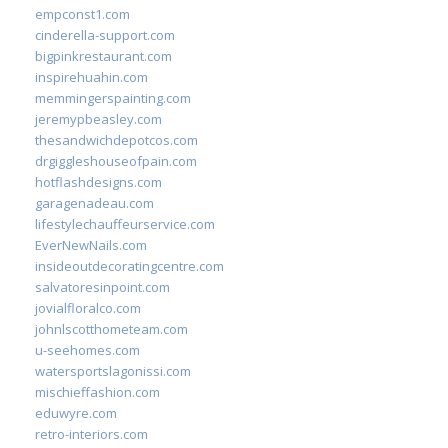
empconst1.com
cinderella-support.com
bigpinkrestaurant.com
inspirehuahin.com
memmingerspainting.com
jeremypbeasley.com
thesandwichdepotcos.com
drgiggleshouseofpain.com
hotflashdesigns.com
garagenadeau.com
lifestylechauffeurservice.com
EverNewNails.com
insideoutdecoratingcentre.com
salvatoresinpoint.com
jovialfloralco.com
johnlscotthometeam.com
u-seehomes.com
watersportslagonissi.com
mischieffashion.com
eduwyre.com
retro-interiors.com