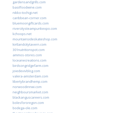
gardensandgrills.com
basilfoodwine.com
nikko-tochigi.net
caribbean-corner.com
bluemoongiftcards.com
rivercitysteampunkexpo.com
kchoops.net
mountainsideskateshop.com
kirtlandcitytavern.com
301nutritionspot.com
ammos-stores.com
loceanecreations.com
birdsongridgefarm.com
joiedevivblog.com
valera-amsterdam.com
libertybrandhemp.com
norwoodinnwi.com
neighboursmarket.com
blackanguscareers.com
bolesfororegon.com
bodega-ole.com