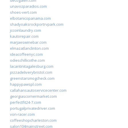
decogaleri.com
unavozparadios.com
shoes-vert.com
elbotanicopanama.com
shadyoaksrockportrvpark.com
jccoinlaundry.com
kautorepair.com
marjaeswinebar.com
elmazatlanclinton.com
ideacoffeenyc.com
odieschillicothe.com
lacantinitagalesburg.com
pizzadeliverybristol.com
greenstarsmogcheck.com
happypawspl.com
callahansautoservicecenter.com
georgiascornermarket.com
perfectfit24-7.com
portugalprivatedriver.com
von-racer.com
coffeeshopcharleston.com
salon104mainstreet.com