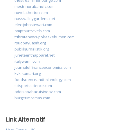
thestreamlinerlounge.com
mestrinorubanofc.com
novelatherton.com
nassvalleygardens.net
electjohnstewart.com
omptourtravels.com
tribratanews-polreskebumen.com
rsudbayuasih.org
publikjurnalistik.org
juneteenthapparel.net
italywarm.com
journaloffinanceeconomics.com
kvk-kumari.org
foodscienceandtechnology.com
scisportsscience.com
addisababacuisineaz.com
burgerimcamas.com
Link Alternatif