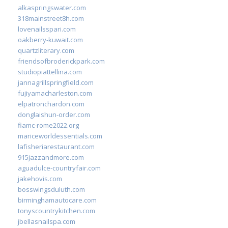
alkaspringswater.com
318mainstreet8h.com
lovenailsspari.com
oakberry-kuwait.com
quartzliterary.com
friendsofbroderickpark.com
studiopiattellina.com
jannagrillspringfield.com
fujiyamacharleston.com
elpatronchardon.com
donglaishun-order.com
fiamc-rome2022.org
mariceworldessentials.com
lafisheriarestaurant.com
915jazzandmore.com
aguadulce-countryfair.com
jakehovis.com
bosswingsduluth.com
birminghamautocare.com
tonyscountrykitchen.com
jbellasnailspa.com