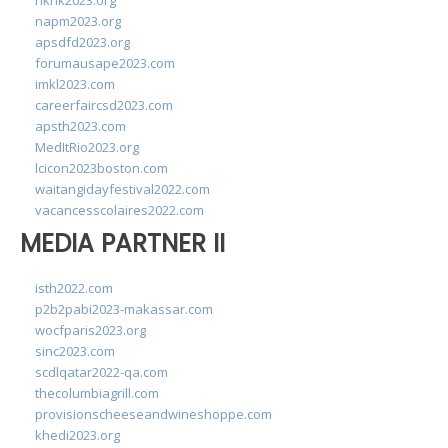
hkhk2023.org
napm2023.org
apsdfd2023.org
forumausape2023.com
imkl2023.com
careerfaircsd2023.com
apsth2023.com
MedItRio2023.org
lcicon2023boston.com
waitangidayfestival2022.com
vacancesscolaires2022.com
MEDIA PARTNER II
isth2022.com
p2b2pabi2023-makassar.com
wocfparis2023.org
sinc2023.com
scdlqatar2022-qa.com
thecolumbiagrill.com
provisionscheeseandwineshoppe.com
khedi2023.org