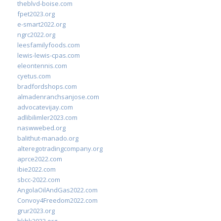
theblvd-boise.com
fpet2023.org
e-smart2022.org
ngrc2022.org
leesfamilyfoods.com
lewis-lewis-cpas.com
eleontennis.com
cyetus.com
bradfordshops.com
almadenranchsanjose.com
advocatevijay.com
adlibilimler2023.com
naswwebed.org
balithut-manado.org
alteregotradingcompany.org
aprce2022.com
ibie2022.com
sbcc-2022.com
AngolaOilAndGas2022.com
Convoy4Freedom2022.com
grur2023.org