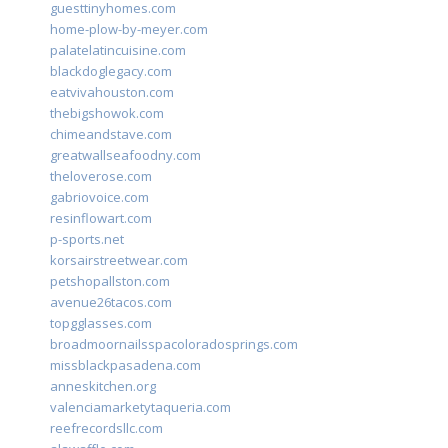
guesttinyhomes.com
home-plow-by-meyer.com
palatelatincuisine.com
blackdoglegacy.com
eatvivahouston.com
thebigshowok.com
chimeandstave.com
greatwallseafoodny.com
theloverose.com
gabriovoice.com
resinflowart.com
p-sports.net
korsairstreetwear.com
petshopallston.com
avenue26tacos.com
topgglasses.com
broadmoornailsspacoloradosprings.com
missblackpasadena.com
anneskitchen.org
valenciamarketytaqueria.com
reefrecordsllc.com