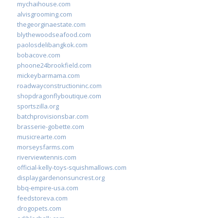
mychaihouse.com
alvisgrooming.com
thegeorginaestate.com
blythewoodseafood.com
paolosdelibangkok.com
bobacove.com
phoone24brookfield.com
mickeybarmama.com
roadwayconstructioninc.com
shopdragonflyboutique.com
sportszilla.org
batchprovisionsbar.com
brasserie-gobette.com
musicrearte.com
morseysfarms.com
riverviewtennis.com
official-kelly-toys-squishmallows.com
displaygardenonsuncrest.org
bbq-empire-usa.com
feedstoreva.com
drogopets.com