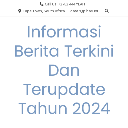
Skip
Call Us: +2782 444 YEAH
to
Cape Town, South Africa
data sgp hari ini
content
Informasi
Berita Terkini
Dan
Terupdate
Tahun 2024