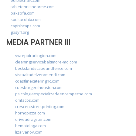
ediblechalk.com
tabletennisnearme.com
oaksofa.com
soultacohtx.com
capishcaps.com
gpsyfl.org
MEDIA PARTNER III
vwrepairarlington.com
cleaningservicebaltimore-md.com
beckslandscapeandfence.com
vistaaltadelveramendi.com
coastlinecateringnc.com
cuesburgershouston.com
psicologiaespecializadaencampeche.com
dmtacos.com
crescentstreetprinting.com
hornopizza.com
driveadragster.com
hematologa.com
lizaivanov.com