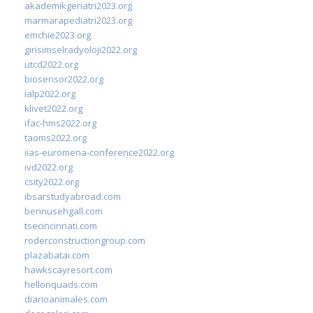
akademikgeriatri2023.org
marmarapediatri2023.org
emchie2023.org
girisimselradyoloji2022.org
utcd2022.org
biosensor2022.org
ialp2022.org
klivet2022.org
ifac-hms2022.org
taoms2022.org
iias-euromena-conference2022.org
ivd2022.org
csity2022.org
ibsarstudyabroad.com
bennusehgall.com
tsecincinnati.com
roderconstructiongroup.com
plazabatai.com
hawkscayresort.com
hellonquads.com
diarioanimales.com