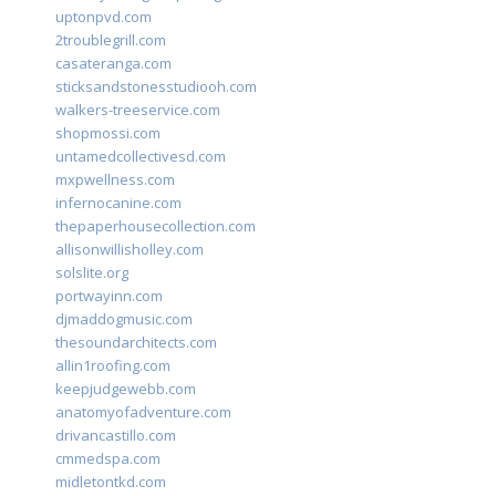
uptonpvd.com
2troublegrill.com
casateranga.com
sticksandstonesstudiooh.com
walkers-treeservice.com
shopmossi.com
untamedcollectivesd.com
mxpwellness.com
infernocanine.com
thepaperhousecollection.com
allisonwillisholley.com
solslite.org
portwayinn.com
djmaddogmusic.com
thesoundarchitects.com
allin1roofing.com
keepjudgewebb.com
anatomyofadventure.com
drivancastillo.com
cmmedspa.com
midletontkd.com