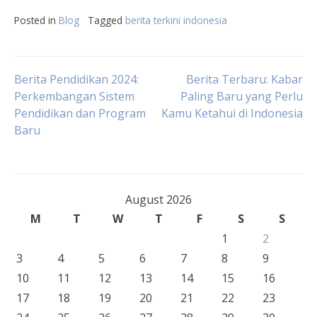
Posted in
Blog
Tagged
berita terkini indonesia
Post
Berita Pendidikan 2024:
Berita Terbaru: Kabar
Perkembangan Sistem
Paling Baru yang Perlu
Pendidikan dan Program
Kamu Ketahui di Indonesia
navigation
Baru
August 2026
M
T
W
T
F
S
S
1
2
3
4
5
6
7
8
9
10
11
12
13
14
15
16
17
18
19
20
21
22
23