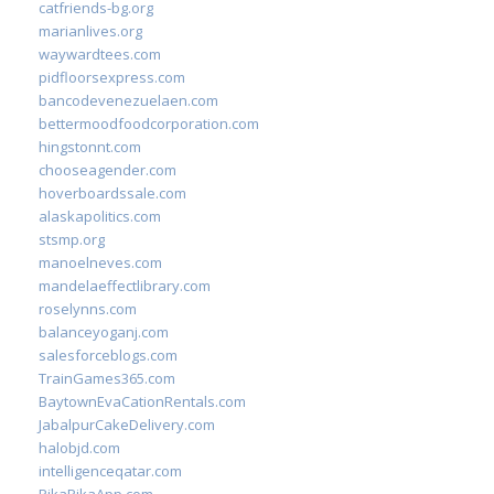
catfriends-bg.org
marianlives.org
waywardtees.com
pidfloorsexpress.com
bancodevenezuelaen.com
bettermoodfoodcorporation.com
hingstonnt.com
chooseagender.com
hoverboardssale.com
alaskapolitics.com
stsmp.org
manoelneves.com
mandelaeffectlibrary.com
roselynns.com
balanceyoganj.com
salesforceblogs.com
TrainGames365.com
BaytownEvaCationRentals.com
JabalpurCakeDelivery.com
halobjd.com
intelligenceqatar.com