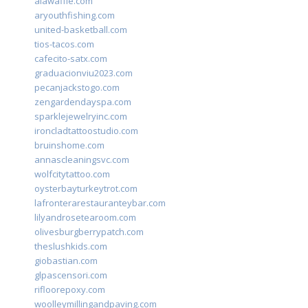
alawaffle.com
aryouthfishing.com
united-basketball.com
tios-tacos.com
cafecito-satx.com
graduacionviu2023.com
pecanjackstogo.com
zengardendayspa.com
sparklejewelryinc.com
ironcladtattoostudio.com
bruinshome.com
annascleaningsvc.com
wolfcitytattoo.com
oysterbayturkeytrot.com
lafronterarestauranteybar.com
lilyandrosetearoom.com
olivesburgberrypatch.com
theslushkids.com
giobastian.com
glpascensori.com
rifloorepoxy.com
woolleymillingandpaving.com