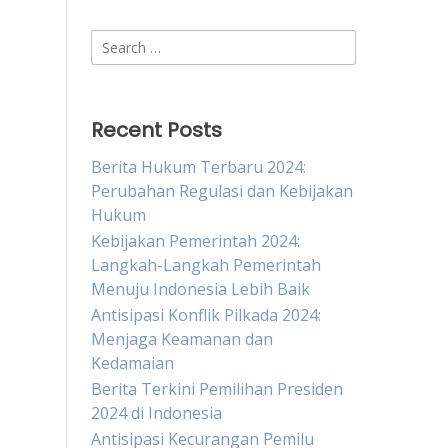
Search
for:
Recent Posts
Berita Hukum Terbaru 2024:
Perubahan Regulasi dan Kebijakan
Hukum
Kebijakan Pemerintah 2024:
Langkah-Langkah Pemerintah
Menuju Indonesia Lebih Baik
Antisipasi Konflik Pilkada 2024:
Menjaga Keamanan dan
Kedamaian
Berita Terkini Pemilihan Presiden
2024 di Indonesia
Antisipasi Kecurangan Pemilu