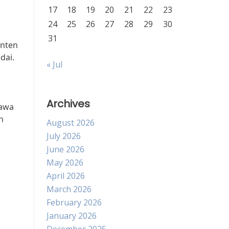
17
18
19
20
21
22
23
24
25
26
27
28
29
30
31
onten
dai.
« Jul
Archives
bawa
h
August 2026
July 2026
June 2026
May 2026
April 2026
March 2026
February 2026
January 2026