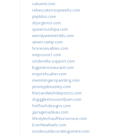
valueml.com
rebeccatorresjewelry.com
jmpbliss.com
drjorgerico.com
queensushipa.com
wendyweimerdds.com
ameri-camp.com
hrsreceivables.com
empconst1.com
cinderella-support.com
bigpinkrestaurant.com
inspirehuahin.com
memmingerspainting.com
jeremypbeasley.com
thesandwichdepotcos.com
drgiggleshouseofpain.com
hotflashdesigns.com
garagenadeau.com
lifestylechauffeurservice.com
EverNewNails.com
insideoutdecoratingcentre.com