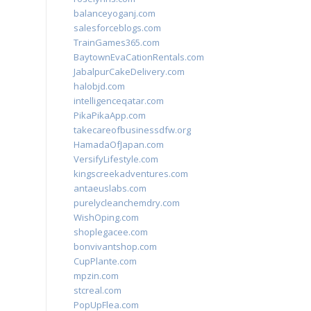
balanceyoganj.com
salesforceblogs.com
TrainGames365.com
BaytownEvaCationRentals.com
JabalpurCakeDelivery.com
halobjd.com
intelligenceqatar.com
PikaPikaApp.com
takecareofbusinessdfw.org
HamadaOfJapan.com
VersifyLifestyle.com
kingscreekadventures.com
antaeuslabs.com
purelycleanchemdry.com
WishOping.com
shoplegacee.com
bonvivantshop.com
CupPlante.com
mpzin.com
stcreal.com
PopUpFlea.com