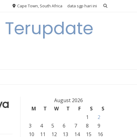
Cape Town, South Africa
data sgp hari ini
n Terupdate
ya
August 2026
M
T
W
T
F
S
S
1
2
3
4
5
6
7
8
9
10
11
12
13
14
15
16