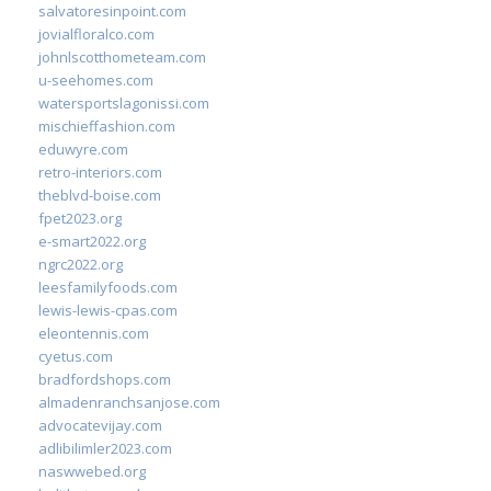
salvatoresinpoint.com
jovialfloralco.com
johnlscotthometeam.com
u-seehomes.com
watersportslagonissi.com
mischieffashion.com
eduwyre.com
retro-interiors.com
theblvd-boise.com
fpet2023.org
e-smart2022.org
ngrc2022.org
leesfamilyfoods.com
lewis-lewis-cpas.com
eleontennis.com
cyetus.com
bradfordshops.com
almadenranchsanjose.com
advocatevijay.com
adlibilimler2023.com
naswwebed.org