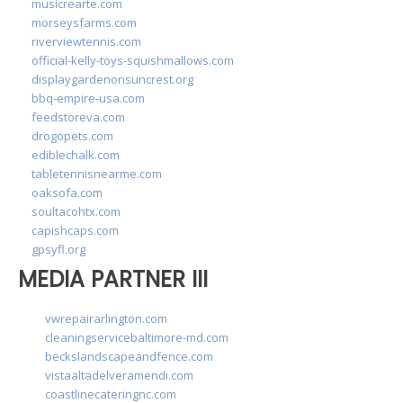
musicrearte.com
morseysfarms.com
riverviewtennis.com
official-kelly-toys-squishmallows.com
displaygardenonsuncrest.org
bbq-empire-usa.com
feedstoreva.com
drogopets.com
ediblechalk.com
tabletennisnearme.com
oaksofa.com
soultacohtx.com
capishcaps.com
gpsyfl.org
MEDIA PARTNER III
vwrepairarlington.com
cleaningservicebaltimore-md.com
beckslandscapeandfence.com
vistaaltadelveramendi.com
coastlinecateringnc.com