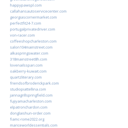
happypawspl.com
callahansautoservicecenter.com
georgiascornermarket.com
perfectfit24-7.com
portugalprivatedriver.com
von-racer.com
coffeeshopcharleston.com
salon104mainstreet.com
alkaspringswater.com
318mainstreet8h.com
lovenailsspari.com
oakberry-kuwait.com
quartzliterary.com
friendsofbroderickpark.com
studiopiattellina.com
jannagrillspringfield.com
fujiyamacharleston.com
elpatronchardon.com
donglaishun-order.com
fiamc-rome2022.org
mariceworldessentials.com