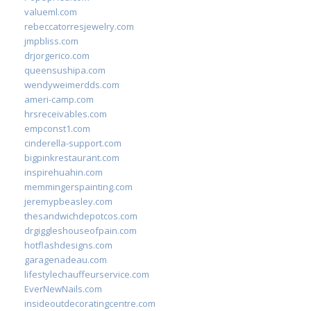
valueml.com
rebeccatorresjewelry.com
jmpbliss.com
drjorgerico.com
queensushipa.com
wendyweimerdds.com
ameri-camp.com
hrsreceivables.com
empconst1.com
cinderella-support.com
bigpinkrestaurant.com
inspirehuahin.com
memmingerspainting.com
jeremypbeasley.com
thesandwichdepotcos.com
drgiggleshouseofpain.com
hotflashdesigns.com
garagenadeau.com
lifestylechauffeurservice.com
EverNewNails.com
insideoutdecoratingcentre.com