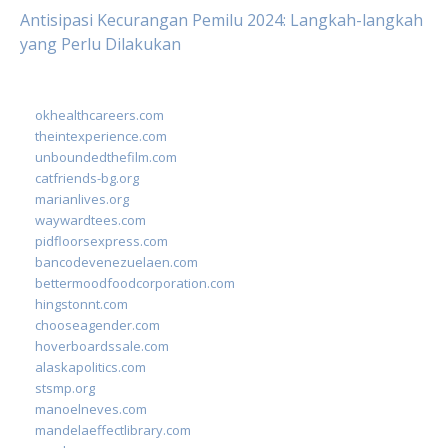
Antisipasi Kecurangan Pemilu 2024: Langkah-langkah
yang Perlu Dilakukan
okhealthcareers.com
theintexperience.com
unboundedthefilm.com
catfriends-bg.org
marianlives.org
waywardtees.com
pidfloorsexpress.com
bancodevenezuelaen.com
bettermoodfoodcorporation.com
hingstonnt.com
chooseagender.com
hoverboardssale.com
alaskapolitics.com
stsmp.org
manoelneves.com
mandelaeffectlibrary.com