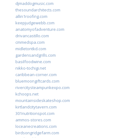
djmaddogmusic.com
thesoundarchitects.com
allin1roofing.com
keepjudgewebb.com
anatomyofadventure.com
drivancastillo.com
cmmedspa.com
midletontkd.com
gardensandgrills.com
basilfoodwine.com
nikko-tochigi.net
caribbean-corner.com
bluemoongiftcards.com
rivercitysteampunkexpo.com
kchoops.net
mountainsideskateshop.com
kirtlandcitytavern.com
301nutritionspot.com
ammos-stores.com
loceanecreations.com
birdsongridgefarm.com