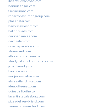
ibsarstudyabroad.com
bennusehgall.com
tsecincinnati.com
roderconstructiongroup.com
plazabatai.com
hawkscayresort.com
hellonquads.com
diarioanimales.com
decogaleri.com
unavozparadios.com
shoes-vert.com
elbotanicopanama.com
shadyoaksrockportrvpark.com
jccoinlaundry.com
kautorepair.com
marjaeswinebar.com
elmazatlanclinton.com
ideacoffeenyc.com
odieschillicothe.com
lacantinitagalesburg.com
pizzadeliverybristol.com
greenstarsmogcheck.com