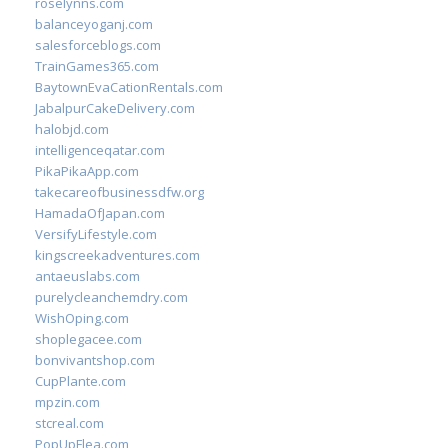
roselynns.com
balanceyoganj.com
salesforceblogs.com
TrainGames365.com
BaytownEvaCationRentals.com
JabalpurCakeDelivery.com
halobjd.com
intelligenceqatar.com
PikaPikaApp.com
takecareofbusinessdfw.org
HamadaOfJapan.com
VersifyLifestyle.com
kingscreekadventures.com
antaeuslabs.com
purelycleanchemdry.com
WishOping.com
shoplegacee.com
bonvivantshop.com
CupPlante.com
mpzin.com
stcreal.com
PopUpFlea.com