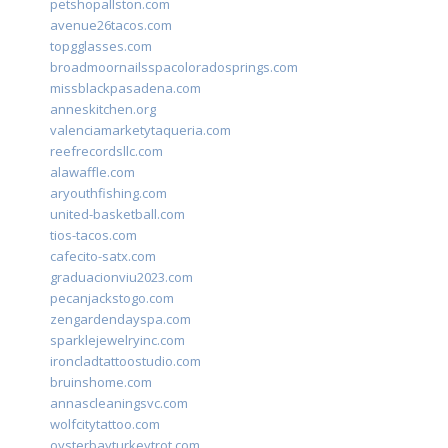
petshopallston.com
avenue26tacos.com
topgglasses.com
broadmoornailsspacoloradosprings.com
missblackpasadena.com
anneskitchen.org
valenciamarketytaqueria.com
reefrecordsllc.com
alawaffle.com
aryouthfishing.com
united-basketball.com
tios-tacos.com
cafecito-satx.com
graduacionviu2023.com
pecanjackstogo.com
zengardendayspa.com
sparklejewelryinc.com
ironcladtattoostudio.com
bruinshome.com
annascleaningsvc.com
wolfcitytattoo.com
oysterbayturkeytrot.com