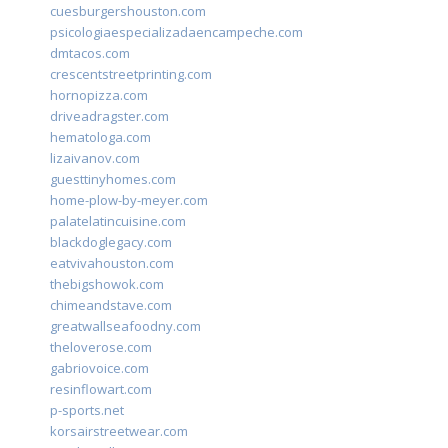
cuesburgershouston.com
psicologiaespecializadaencampeche.com
dmtacos.com
crescentstreetprinting.com
hornopizza.com
driveadragster.com
hematologa.com
lizaivanov.com
guesttinyhomes.com
home-plow-by-meyer.com
palatelatincuisine.com
blackdoglegacy.com
eatvivahouston.com
thebigshowok.com
chimeandstave.com
greatwallseafoodny.com
theloverose.com
gabriovoice.com
resinflowart.com
p-sports.net
korsairstreetwear.com