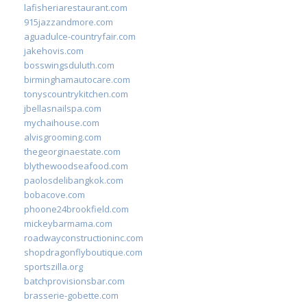
lafisheriarestaurant.com
915jazzandmore.com
aguadulce-countryfair.com
jakehovis.com
bosswingsduluth.com
birminghamautocare.com
tonyscountrykitchen.com
jbellasnailspa.com
mychaihouse.com
alvisgrooming.com
thegeorginaestate.com
blythewoodseafood.com
paolosdelibangkok.com
bobacove.com
phoone24brookfield.com
mickeybarmama.com
roadwayconstructioninc.com
shopdragonflyboutique.com
sportszilla.org
batchprovisionsbar.com
brasserie-gobette.com