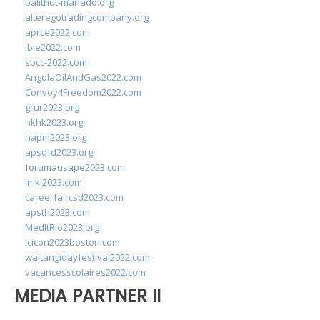
balithut-manado.org
alteregotradingcompany.org
aprce2022.com
ibie2022.com
sbcc-2022.com
AngolaOilAndGas2022.com
Convoy4Freedom2022.com
grur2023.org
hkhk2023.org
napm2023.org
apsdfd2023.org
forumausape2023.com
imkl2023.com
careerfaircsd2023.com
apsth2023.com
MedItRio2023.org
lcicon2023boston.com
waitangidayfestival2022.com
vacancesscolaires2022.com
MEDIA PARTNER II