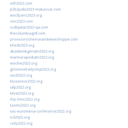
isth2022.com
p2b2pabi2023-makassar.com
wocfparis2023.org
sinc2023.com
scdlqatar2022-qa.com
thecolumbiagrill.com
provisionscheeseandwineshoppe.com
khedi2023.org
akademikgeriatri2023.org
marmarapediatri2023.org
emchie2023.org
girisimselradyoloji2022.org
utcd2022.org
biosensor2022.org
ialp2022.org
klivet2022.org
ifac-hms2022.org
taoms2022.org
iias-euromena-conference2022.org
ivd2022.org
csity2022.org