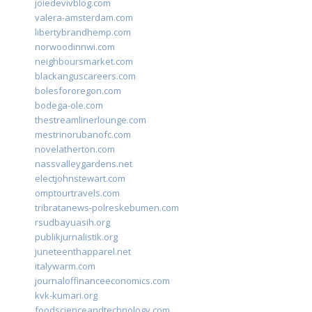
joiedevivblog.com
valera-amsterdam.com
libertybrandhemp.com
norwoodinnwi.com
neighboursmarket.com
blackanguscareers.com
bolesfororegon.com
bodega-ole.com
thestreamlinerlounge.com
mestrinorubanofc.com
novelatherton.com
nassvalleygardens.net
electjohnstewart.com
omptourtravels.com
tribratanews-polreskebumen.com
rsudbayuasih.org
publikjurnalistik.org
juneteenthapparel.net
italywarm.com
journaloffinanceeconomics.com
kvk-kumari.org
foodscienceandtechnology.com