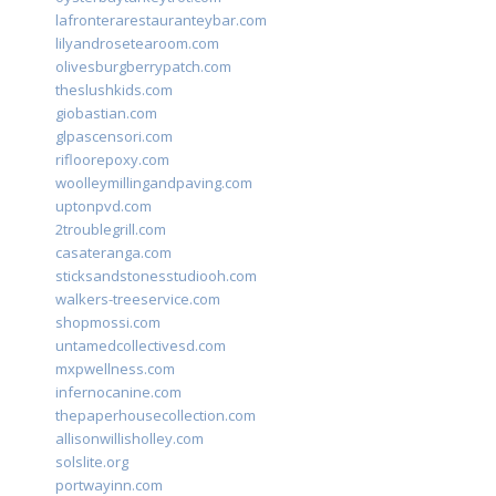
lafronterarestauranteybar.com
lilyandrosetearoom.com
olivesburgberrypatch.com
theslushkids.com
giobastian.com
glpascensori.com
rifloorepoxy.com
woolleymillingandpaving.com
uptonpvd.com
2troublegrill.com
casateranga.com
sticksandstonesstudiooh.com
walkers-treeservice.com
shopmossi.com
untamedcollectivesd.com
mxpwellness.com
infernocanine.com
thepaperhousecollection.com
allisonwillisholley.com
solslite.org
portwayinn.com