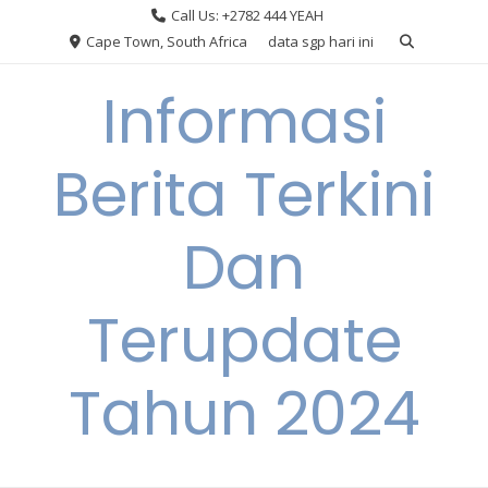
Skip
Call Us: +2782 444 YEAH
to
Cape Town, South Africa
data sgp hari ini
content
Informasi
Berita Terkini
Dan
Terupdate
Tahun 2024