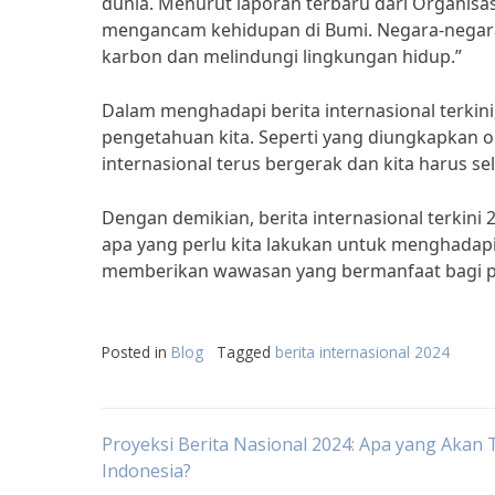
dunia. Menurut laporan terbaru dari Organisa
mengancam kehidupan di Bumi. Negara-negara 
karbon dan melindungi lingkungan hidup.”
Dalam menghadapi berita internasional terkin
pengetahuan kita. Seperti yang diungkapkan ol
internasional terus bergerak dan kita harus s
Dengan demikian, berita internasional terkini
apa yang perlu kita lakukan untuk menghadapi
memberikan wawasan yang bermanfaat bagi 
Posted in
Blog
Tagged
berita internasional 2024
Post
Proyeksi Berita Nasional 2024: Apa yang Akan T
Indonesia?