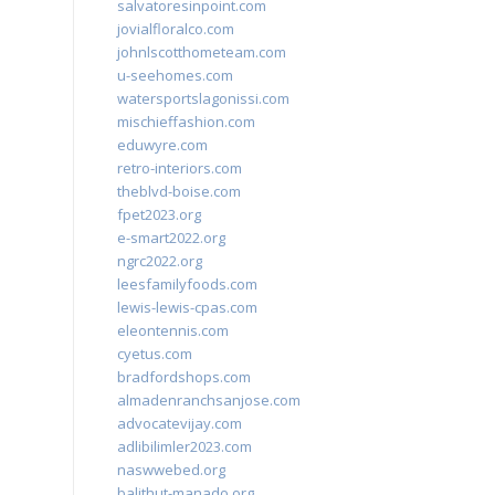
salvatoresinpoint.com
jovialfloralco.com
johnlscotthometeam.com
u-seehomes.com
watersportslagonissi.com
mischieffashion.com
eduwyre.com
retro-interiors.com
theblvd-boise.com
fpet2023.org
e-smart2022.org
ngrc2022.org
leesfamilyfoods.com
lewis-lewis-cpas.com
eleontennis.com
cyetus.com
bradfordshops.com
almadenranchsanjose.com
advocatevijay.com
adlibilimler2023.com
naswwebed.org
balithut-manado.org