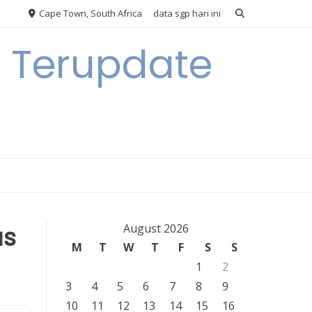
Cape Town, South Africa
data sgp hari ini
n Terupdate
us
August 2026
M
T
W
T
F
S
S
1
2
3
4
5
6
7
8
9
10
11
12
13
14
15
16