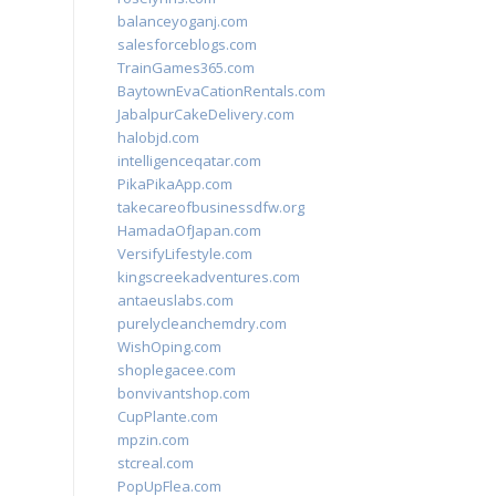
balanceyoganj.com
salesforceblogs.com
TrainGames365.com
BaytownEvaCationRentals.com
JabalpurCakeDelivery.com
halobjd.com
intelligenceqatar.com
PikaPikaApp.com
takecareofbusinessdfw.org
HamadaOfJapan.com
VersifyLifestyle.com
kingscreekadventures.com
antaeuslabs.com
purelycleanchemdry.com
WishOping.com
shoplegacee.com
bonvivantshop.com
CupPlante.com
mpzin.com
stcreal.com
PopUpFlea.com