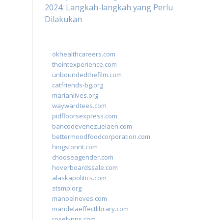
2024: Langkah-langkah yang Perlu
Dilakukan
okhealthcareers.com
theintexperience.com
unboundedthefilm.com
catfriends-bg.org
marianlives.org
waywardtees.com
pidfloorsexpress.com
bancodevenezuelaen.com
bettermoodfoodcorporation.com
hingstonnt.com
chooseagender.com
hoverboardssale.com
alaskapolitics.com
stsmp.org
manoelneves.com
mandelaeffectlibrary.com
roselynns.com