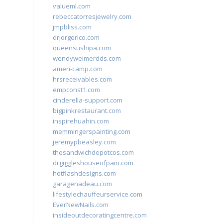
valueml.com
rebeccatorresjewelry.com
jmpbliss.com
drjorgerico.com
queensushipa.com
wendyweimerdds.com
ameri-camp.com
hrsreceivables.com
empconst1.com
cinderella-support.com
bigpinkrestaurant.com
inspirehuahin.com
memmingerspainting.com
jeremypbeasley.com
thesandwichdepotcos.com
drgiggleshouseofpain.com
hotflashdesigns.com
garagenadeau.com
lifestylechauffeurservice.com
EverNewNails.com
insideoutdecoratingcentre.com