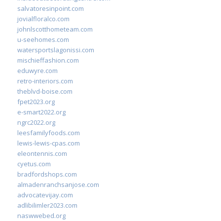
salvatoresinpoint.com
jovialfloralco.com
johnlscotthometeam.com
u-seehomes.com
watersportslagonissi.com
mischieffashion.com
eduwyre.com
retro-interiors.com
theblvd-boise.com
fpet2023.org
e-smart2022.org
ngrc2022.org
leesfamilyfoods.com
lewis-lewis-cpas.com
eleontennis.com
cyetus.com
bradfordshops.com
almadenranchsanjose.com
advocatevijay.com
adlibilimler2023.com
naswwebed.org