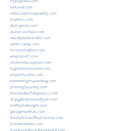
PopUpFlea.com
valueml.com
rebeccatorresjewelry.com
jmpbliss.com
drjorgerico.com
queensushipa.com
wendyweimerdds.com
ameri-camp.com
hrsreceivables.com
empconst1.com
cinderella-support.com
bigpinkrestaurant.com
inspirehuahin.com
memmingerspainting.com
jeremypbeasley.com
thesandwichdepotcos.com
drgiggleshouseofpain.com
hotflashdesigns.com
garagenadeau.com
lifestylechauffeurservice.com
EverNewNails.com
insideoutdecoratingcentre.com