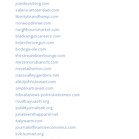
joiedevivblog.com
valera-amsterdam.com
libertybrandhemp.com
norwoodinnwi.com
neighboursmarket.com
blackanguscareers.com
bolesfororegon.com
bodega-ole.com
thestreamlinerlounge.com
mestrinorubanofc.com
novelatherton.com
nassvalleygardens.net
electjohnstewart.com
omptourtravels.com
tribratanews-polreskebumen.com
rsudbayuasih.org
publikjurnalistik.org
juneteenthapparel.net
italywarm.com
journaloffinanceeconomics.com
kvk-kumari.org