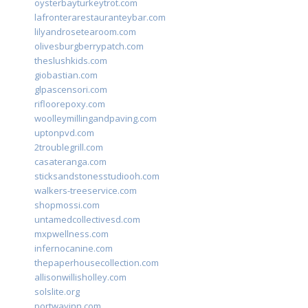
oysterbayturkeytrot.com
lafronterarestauranteybar.com
lilyandrosetearoom.com
olivesburgberrypatch.com
theslushkids.com
giobastian.com
glpascensori.com
rifloorepoxy.com
woolleymillingandpaving.com
uptonpvd.com
2troublegrill.com
casateranga.com
sticksandstonesstudiooh.com
walkers-treeservice.com
shopmossi.com
untamedcollectivesd.com
mxpwellness.com
infernocanine.com
thepaperhousecollection.com
allisonwillisholley.com
solslite.org
portwayinn.com