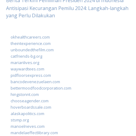
Berita Terkini Pemilihan Presiden 2024 di Indonesia
Antisipasi Kecurangan Pemilu 2024: Langkah-langkah
yang Perlu Dilakukan
okhealthcareers.com
theintexperience.com
unboundedthefilm.com
catfriends-bg.org
marianlives.org
waywardtees.com
pidfloorsexpress.com
bancodevenezuelaen.com
bettermoodfoodcorporation.com
hingstonnt.com
chooseagender.com
hoverboardssale.com
alaskapolitics.com
stsmp.org
manoelneves.com
mandelaeffectlibrary.com