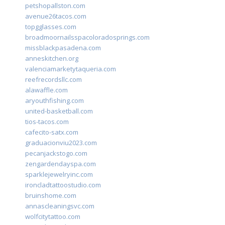
petshopallston.com
avenue26tacos.com
topgglasses.com
broadmoornailsspacoloradosprings.com
missblackpasadena.com
anneskitchen.org
valenciamarketytaqueria.com
reefrecordsllc.com
alawaffle.com
aryouthfishing.com
united-basketball.com
tios-tacos.com
cafecito-satx.com
graduacionviu2023.com
pecanjackstogo.com
zengardendayspa.com
sparklejewelryinc.com
ironcladtattoostudio.com
bruinshome.com
annascleaningsvc.com
wolfcitytattoo.com