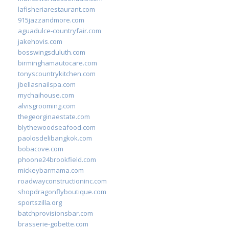
lafisheriarestaurant.com
915jazzandmore.com
aguadulce-countryfair.com
jakehovis.com
bosswingsduluth.com
birminghamautocare.com
tonyscountrykitchen.com
jbellasnailspa.com
mychaihouse.com
alvisgrooming.com
thegeorginaestate.com
blythewoodseafood.com
paolosdelibangkok.com
bobacove.com
phoone24brookfield.com
mickeybarmama.com
roadwayconstructioninc.com
shopdragonflyboutique.com
sportszilla.org
batchprovisionsbar.com
brasserie-gobette.com