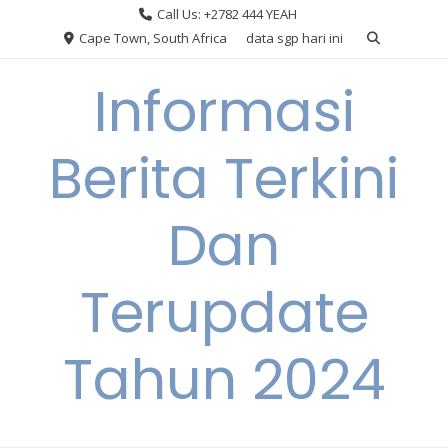
Skip
Call Us: +2782 444 YEAH
to
Cape Town, South Africa
data sgp hari ini
content
Informasi
Berita Terkini
Dan
Terupdate
Tahun 2024