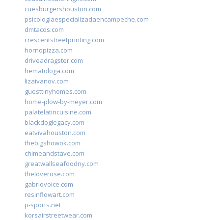
cuesburgershouston.com
psicologiaespecializadaencampeche.com
dmtacos.com
crescentstreetprinting.com
hornopizza.com
driveadragster.com
hematologa.com
lizaivanov.com
guesttinyhomes.com
home-plow-by-meyer.com
palatelatincuisine.com
blackdoglegacy.com
eatvivahouston.com
thebigshowok.com
chimeandstave.com
greatwallseafoodny.com
theloverose.com
gabriovoice.com
resinflowart.com
p-sports.net
korsairstreetwear.com