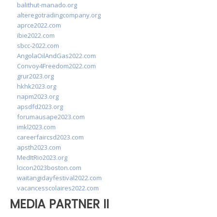
balithut-manado.org
alteregotradingcompany.org
aprce2022.com
ibie2022.com
sbcc-2022.com
AngolaOilAndGas2022.com
Convoy4Freedom2022.com
grur2023.org
hkhk2023.org
napm2023.org
apsdfd2023.org
forumausape2023.com
imkl2023.com
careerfaircsd2023.com
apsth2023.com
MedItRio2023.org
lcicon2023boston.com
waitangidayfestival2022.com
vacancesscolaires2022.com
MEDIA PARTNER II