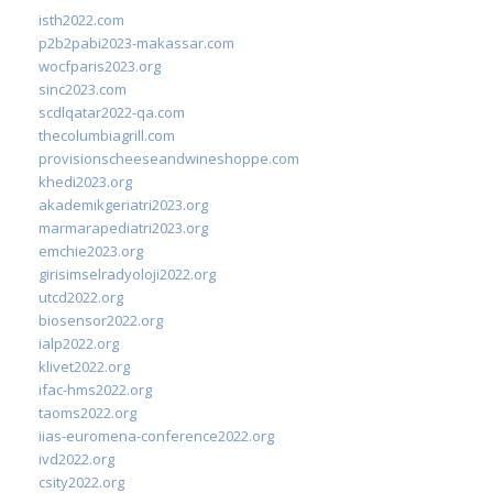
isth2022.com
p2b2pabi2023-makassar.com
wocfparis2023.org
sinc2023.com
scdlqatar2022-qa.com
thecolumbiagrill.com
provisionscheeseandwineshoppe.com
khedi2023.org
akademikgeriatri2023.org
marmarapediatri2023.org
emchie2023.org
girisimselradyoloji2022.org
utcd2022.org
biosensor2022.org
ialp2022.org
klivet2022.org
ifac-hms2022.org
taoms2022.org
iias-euromena-conference2022.org
ivd2022.org
csity2022.org