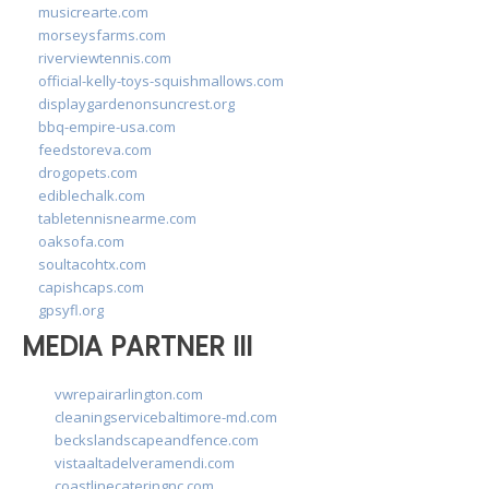
musicrearte.com
morseysfarms.com
riverviewtennis.com
official-kelly-toys-squishmallows.com
displaygardenonsuncrest.org
bbq-empire-usa.com
feedstoreva.com
drogopets.com
ediblechalk.com
tabletennisnearme.com
oaksofa.com
soultacohtx.com
capishcaps.com
gpsyfl.org
MEDIA PARTNER III
vwrepairarlington.com
cleaningservicebaltimore-md.com
beckslandscapeandfence.com
vistaaltadelveramendi.com
coastlinecateringnc.com