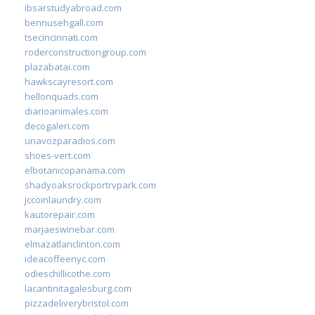
ibsarstudyabroad.com
bennusehgall.com
tsecincinnati.com
roderconstructiongroup.com
plazabatai.com
hawkscayresort.com
hellonquads.com
diarioanimales.com
decogaleri.com
unavozparadios.com
shoes-vert.com
elbotanicopanama.com
shadyoaksrockportrvpark.com
jccoinlaundry.com
kautorepair.com
marjaeswinebar.com
elmazatlanclinton.com
ideacoffeenyc.com
odieschillicothe.com
lacantinitagalesburg.com
pizzadeliverybristol.com