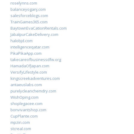
roselynns.com
balanceyoganj.com
salesforceblogs.com
TrainGames365.com
BaytownEvaCationRentals.com
JabalpurCakeDelivery.com
halobjd.com
intelligenceqatar.com
PikaPikaApp.com
takecareofbusinessdfw.org
HamadaOfJapan.com
VersifyLifestyle.com
kingscreekadventures.com
antaeuslabs.com
purelycleanchemdry.com
WishOping.com
shoplegacee.com
bonvivantshop.com
CupPlante.com
mpzin.com
stcreal.com