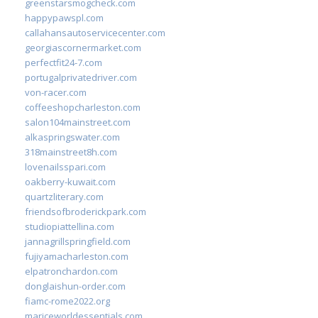
greenstarsmogcheck.com
happypawspl.com
callahansautoservicecenter.com
georgiascornermarket.com
perfectfit24-7.com
portugalprivatedriver.com
von-racer.com
coffeeshopcharleston.com
salon104mainstreet.com
alkaspringswater.com
318mainstreet8h.com
lovenailsspari.com
oakberry-kuwait.com
quartzliterary.com
friendsofbroderickpark.com
studiopiattellina.com
jannagrillspringfield.com
fujiyamacharleston.com
elpatronchardon.com
donglaishun-order.com
fiamc-rome2022.org
mariceworldessentials.com