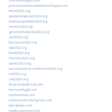
thecolumbiagrill.com
provisionscheeseandwineshoppe.com
khedi2023.org
akademikgeriatri2023.org
marmarapediatri2023.org
emchie2023.org
girisimselradyoloji2022.org
utcd2022.org
biosensor2022.org
ialp2022.org
klivet2022.org
ifac-hms2022.org
taoms2022.org
iias-euromena-conference2022.org
ivd2022.org
csity2022.org
ibsarstudyabroad.com
bennusehgall.com
tsecincinnati.com
roderconstructiongroup.com
plazabatai.com
hawkscayresort.com