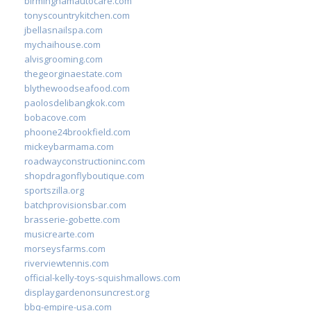
birminghamautocare.com
tonyscountrykitchen.com
jbellasnailspa.com
mychaihouse.com
alvisgrooming.com
thegeorginaestate.com
blythewoodseafood.com
paolosdelibangkok.com
bobacove.com
phoone24brookfield.com
mickeybarmama.com
roadwayconstructioninc.com
shopdragonflyboutique.com
sportszilla.org
batchprovisionsbar.com
brasserie-gobette.com
musicrearte.com
morseysfarms.com
riverviewtennis.com
official-kelly-toys-squishmallows.com
displaygardenonsuncrest.org
bbq-empire-usa.com