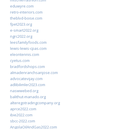
mischieffashion.com
eduwyre.com
retro-interiors.com
theblvd-boise.com
fpet2023.org
e-smart2022.org
ngrc2022.org
leesfamilyfoods.com
lewis-lewis-cpas.com
eleontennis.com
cyetus.com
bradfordshops.com
almadenranchsanjose.com
advocatevijay.com
adlibilimler2023.com
naswwebed.org
balithut-manado.org
alteregotradingcompany.org
aprce2022.com
ibie2022.com
sbcc-2022.com
AngolaOilAndGas2022.com