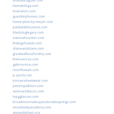
driveadragster.com
hematologa.com
lizaivanov.com
guesttinyhomes.com
home-plow-by-meyer.com
palatelatincuisine.com
blackdoglegacy.com
eatvivahouston.com
thebigshowok.com
chimeandstave.com
greatwallseafoodny.com
theloverose.com
gabriovoice.com
resinflowart.com
p-sports.net
korsairstreetwear.com
petshopallston.com
avenue26tacos.com
topgglasses.com
broadmoornailsspacoloradosprings.com
missblackpasadena.com
anneskitchen.org