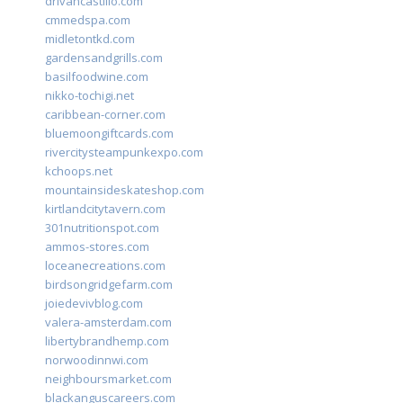
drivancastillo.com
cmmedspa.com
midletontkd.com
gardensandgrills.com
basilfoodwine.com
nikko-tochigi.net
caribbean-corner.com
bluemoongiftcards.com
rivercitysteampunkexpo.com
kchoops.net
mountainsideskateshop.com
kirtlandcitytavern.com
301nutritionspot.com
ammos-stores.com
loceanecreations.com
birdsongridgefarm.com
joiedevivblog.com
valera-amsterdam.com
libertybrandhemp.com
norwoodinnwi.com
neighboursmarket.com
blackanguscareers.com