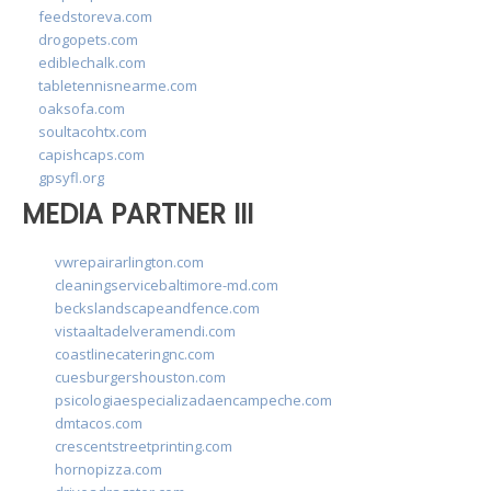
feedstoreva.com
drogopets.com
ediblechalk.com
tabletennisnearme.com
oaksofa.com
soultacohtx.com
capishcaps.com
gpsyfl.org
MEDIA PARTNER III
vwrepairarlington.com
cleaningservicebaltimore-md.com
beckslandscapeandfence.com
vistaaltadelveramendi.com
coastlinecateringnc.com
cuesburgershouston.com
psicologiaespecializadaencampeche.com
dmtacos.com
crescentstreetprinting.com
hornopizza.com