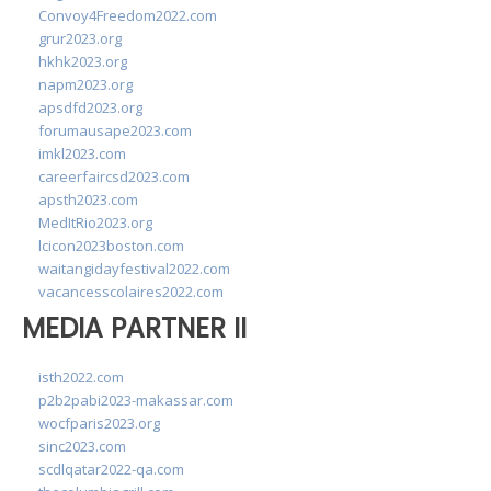
Convoy4Freedom2022.com
grur2023.org
hkhk2023.org
napm2023.org
apsdfd2023.org
forumausape2023.com
imkl2023.com
careerfaircsd2023.com
apsth2023.com
MedItRio2023.org
lcicon2023boston.com
waitangidayfestival2022.com
vacancesscolaires2022.com
MEDIA PARTNER II
isth2022.com
p2b2pabi2023-makassar.com
wocfparis2023.org
sinc2023.com
scdlqatar2022-qa.com