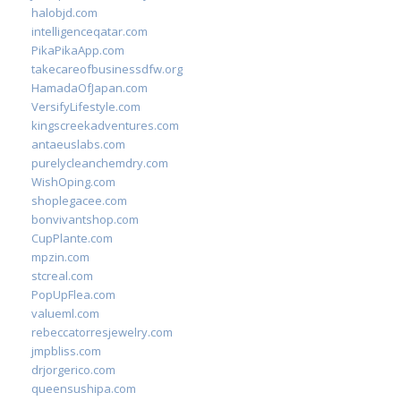
halobjd.com
intelligenceqatar.com
PikaPikaApp.com
takecareofbusinessdfw.org
HamadaOfJapan.com
VersifyLifestyle.com
kingscreekadventures.com
antaeuslabs.com
purelycleanchemdry.com
WishOping.com
shoplegacee.com
bonvivantshop.com
CupPlante.com
mpzin.com
stcreal.com
PopUpFlea.com
valueml.com
rebeccatorresjewelry.com
jmpbliss.com
drjorgerico.com
queensushipa.com