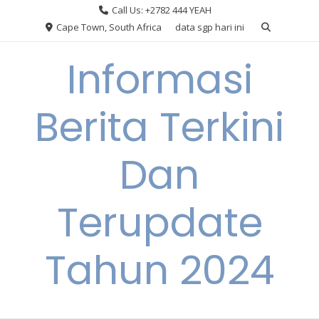
Skip
Call Us: +2782 444 YEAH
to
Cape Town, South Africa
data sgp hari ini
content
Informasi
Berita Terkini
Dan
Terupdate
Tahun 2024