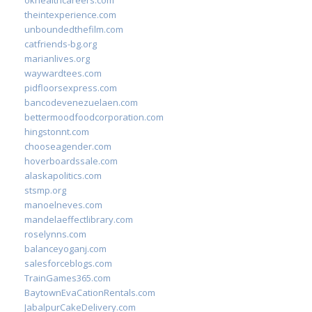
okhealthcareers.com
theintexperience.com
unboundedthefilm.com
catfriends-bg.org
marianlives.org
waywardtees.com
pidfloorsexpress.com
bancodevenezuelaen.com
bettermoodfoodcorporation.com
hingstonnt.com
chooseagender.com
hoverboardssale.com
alaskapolitics.com
stsmp.org
manoelneves.com
mandelaeffectlibrary.com
roselynns.com
balanceyoganj.com
salesforceblogs.com
TrainGames365.com
BaytownEvaCationRentals.com
JabalpurCakeDelivery.com