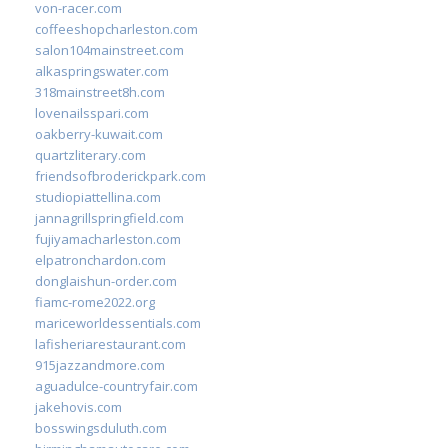
von-racer.com
coffeeshopcharleston.com
salon104mainstreet.com
alkaspringswater.com
318mainstreet8h.com
lovenailsspari.com
oakberry-kuwait.com
quartzliterary.com
friendsofbroderickpark.com
studiopiattellina.com
jannagrillspringfield.com
fujiyamacharleston.com
elpatronchardon.com
donglaishun-order.com
fiamc-rome2022.org
mariceworldessentials.com
lafisheriarestaurant.com
915jazzandmore.com
aguadulce-countryfair.com
jakehovis.com
bosswingsduluth.com