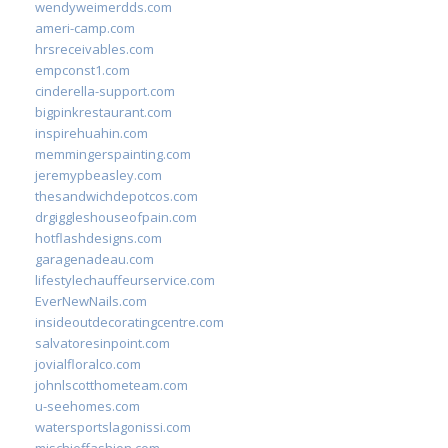
wendyweimerdds.com
ameri-camp.com
hrsreceivables.com
empconst1.com
cinderella-support.com
bigpinkrestaurant.com
inspirehuahin.com
memmingerspainting.com
jeremypbeasley.com
thesandwichdepotcos.com
drgiggleshouseofpain.com
hotflashdesigns.com
garagenadeau.com
lifestylechauffeurservice.com
EverNewNails.com
insideoutdecoratingcentre.com
salvatoresinpoint.com
jovialfloralco.com
johnlscotthometeam.com
u-seehomes.com
watersportslagonissi.com