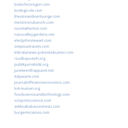
bolesfororegon.com
bodega-ole.com
thestreamlinerlounge.com
mestrinorubanofc.com
novelatherton.com
nassvalleygardens.net
electjohnstewart.com
omptourtravels.com
tribratanews-polreskebumen.com
rsudbayuasih.org
publikjurnalistik.org
juneteenthapparel.net
italywarm.com
journaloffinanceeconomics.com
kvk-kumari.org
foodscienceandtechnology.com
scisportsscience.com
addisababacuisineaz.com
burgerimcamas.com