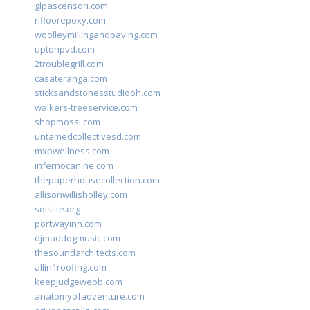
glpascensori.com
rifloorepoxy.com
woolleymillingandpaving.com
uptonpvd.com
2troublegrill.com
casateranga.com
sticksandstonesstudiooh.com
walkers-treeservice.com
shopmossi.com
untamedcollectivesd.com
mxpwellness.com
infernocanine.com
thepaperhousecollection.com
allisonwillisholley.com
solslite.org
portwayinn.com
djmaddogmusic.com
thesoundarchitects.com
allin1roofing.com
keepjudgewebb.com
anatomyofadventure.com