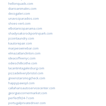
hellonquads.com
diarioanimales.com
decogaleri.com
unavozparadios.com
shoes-vert.com
elbotanicopanama.com
shadyoaksrockportrvpark.com
jccoinlaundry.com
kautorepair.com
marjaeswinebar.com
elmazatlanclinton.com
ideacoffeenyc.com
odieschillicothe.com
lacantinitagalesburg.com
pizzadeliverybristol.com
greenstarsmogcheck.com
happypawspl.com
callahansautoservicecenter.com
georgiascornermarket.com
perfectfit24-7.com
portugalprivatedriver.com