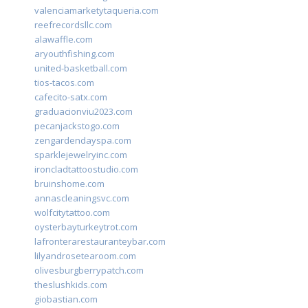
valenciamarketytaqueria.com
reefrecordsllc.com
alawaffle.com
aryouthfishing.com
united-basketball.com
tios-tacos.com
cafecito-satx.com
graduacionviu2023.com
pecanjackstogo.com
zengardendayspa.com
sparklejewelryinc.com
ironcladtattoostudio.com
bruinshome.com
annascleaningsvc.com
wolfcitytattoo.com
oysterbayturkeytrot.com
lafronterarestauranteybar.com
lilyandrosetearoom.com
olivesburgberrypatch.com
theslushkids.com
giobastian.com