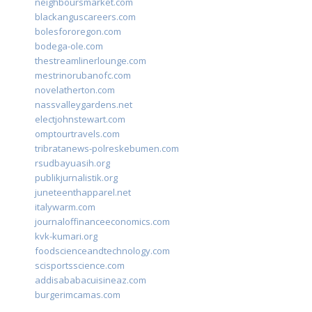
neighboursmarket.com
blackanguscareers.com
bolesfororegon.com
bodega-ole.com
thestreamlinerlounge.com
mestrinorubanofc.com
novelatherton.com
nassvalleygardens.net
electjohnstewart.com
omptourtravels.com
tribratanews-polreskebumen.com
rsudbayuasih.org
publikjurnalistik.org
juneteenthapparel.net
italywarm.com
journaloffinanceeconomics.com
kvk-kumari.org
foodscienceandtechnology.com
scisportsscience.com
addisababacuisineaz.com
burgerimcamas.com