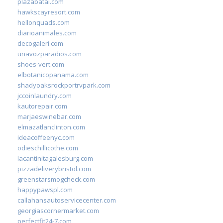
plazabatai.com
hawkscayresort.com
hellonquads.com
diarioanimales.com
decogaleri.com
unavozparadios.com
shoes-vert.com
elbotanicopanama.com
shadyoaksrockportrvpark.com
jccoinlaundry.com
kautorepair.com
marjaeswinebar.com
elmazatlanclinton.com
ideacoffeenyc.com
odieschillicothe.com
lacantinitagalesburg.com
pizzadeliverybristol.com
greenstarsmogcheck.com
happypawspl.com
callahansautoservicecenter.com
georgiascornermarket.com
perfectfit24-7.com