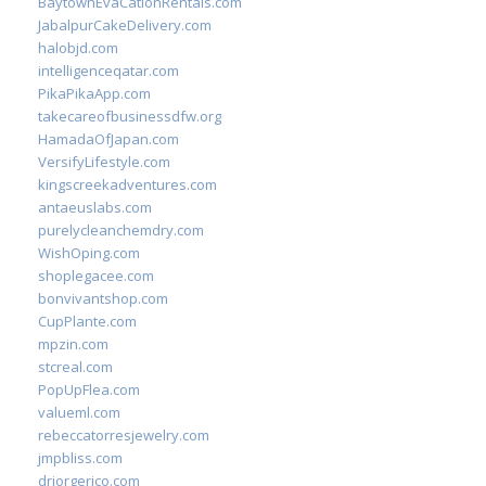
BaytownEvaCationRentals.com
JabalpurCakeDelivery.com
halobjd.com
intelligenceqatar.com
PikaPikaApp.com
takecareofbusinessdfw.org
HamadaOfJapan.com
VersifyLifestyle.com
kingscreekadventures.com
antaeuslabs.com
purelycleanchemdry.com
WishOping.com
shoplegacee.com
bonvivantshop.com
CupPlante.com
mpzin.com
stcreal.com
PopUpFlea.com
valueml.com
rebeccatorresjewelry.com
jmpbliss.com
drjorgerico.com