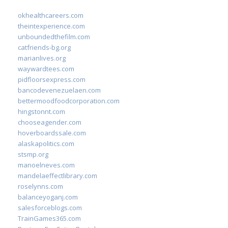
okhealthcareers.com
theintexperience.com
unboundedthefilm.com
catfriends-bg.org
marianlives.org
waywardtees.com
pidfloorsexpress.com
bancodevenezuelaen.com
bettermoodfoodcorporation.com
hingstonnt.com
chooseagender.com
hoverboardssale.com
alaskapolitics.com
stsmp.org
manoelneves.com
mandelaeffectlibrary.com
roselynns.com
balanceyoganj.com
salesforceblogs.com
TrainGames365.com