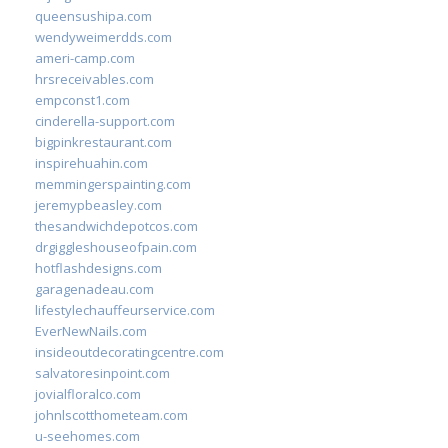
queensushipa.com
wendyweimerdds.com
ameri-camp.com
hrsreceivables.com
empconst1.com
cinderella-support.com
bigpinkrestaurant.com
inspirehuahin.com
memmingerspainting.com
jeremypbeasley.com
thesandwichdepotcos.com
drgiggleshouseofpain.com
hotflashdesigns.com
garagenadeau.com
lifestylechauffeurservice.com
EverNewNails.com
insideoutdecoratingcentre.com
salvatoresinpoint.com
jovialfloralco.com
johnlscotthometeam.com
u-seehomes.com