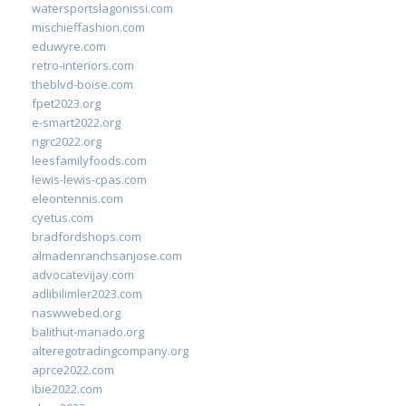
watersportslagonissi.com
mischieffashion.com
eduwyre.com
retro-interiors.com
theblvd-boise.com
fpet2023.org
e-smart2022.org
ngrc2022.org
leesfamilyfoods.com
lewis-lewis-cpas.com
eleontennis.com
cyetus.com
bradfordshops.com
almadenranchsanjose.com
advocatevijay.com
adlibilimler2023.com
naswwebed.org
balithut-manado.org
alteregotradingcompany.org
aprce2022.com
ibie2022.com