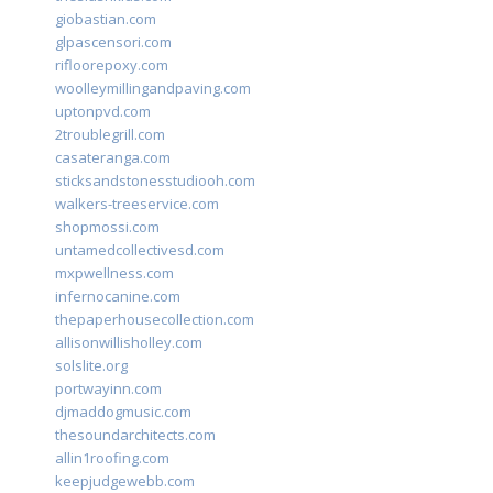
giobastian.com
glpascensori.com
rifloorepoxy.com
woolleymillingandpaving.com
uptonpvd.com
2troublegrill.com
casateranga.com
sticksandstonesstudiooh.com
walkers-treeservice.com
shopmossi.com
untamedcollectivesd.com
mxpwellness.com
infernocanine.com
thepaperhousecollection.com
allisonwillisholley.com
solslite.org
portwayinn.com
djmaddogmusic.com
thesoundarchitects.com
allin1roofing.com
keepjudgewebb.com