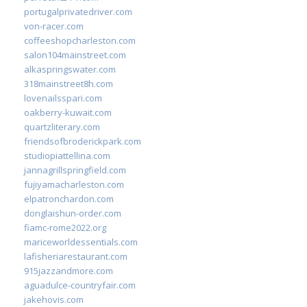
portugalprivatedriver.com
von-racer.com
coffeeshopcharleston.com
salon104mainstreet.com
alkaspringswater.com
318mainstreet8h.com
lovenailsspari.com
oakberry-kuwait.com
quartzliterary.com
friendsofbroderickpark.com
studiopiattellina.com
jannagrillspringfield.com
fujiyamacharleston.com
elpatronchardon.com
donglaishun-order.com
fiamc-rome2022.org
mariceworldessentials.com
lafisheriarestaurant.com
915jazzandmore.com
aguadulce-countryfair.com
jakehovis.com