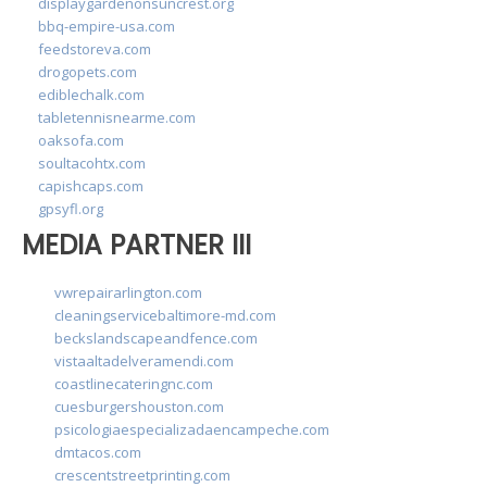
displaygardenonsuncrest.org
bbq-empire-usa.com
feedstoreva.com
drogopets.com
ediblechalk.com
tabletennisnearme.com
oaksofa.com
soultacohtx.com
capishcaps.com
gpsyfl.org
MEDIA PARTNER III
vwrepairarlington.com
cleaningservicebaltimore-md.com
beckslandscapeandfence.com
vistaaltadelveramendi.com
coastlinecateringnc.com
cuesburgershouston.com
psicologiaespecializadaencampeche.com
dmtacos.com
crescentstreetprinting.com