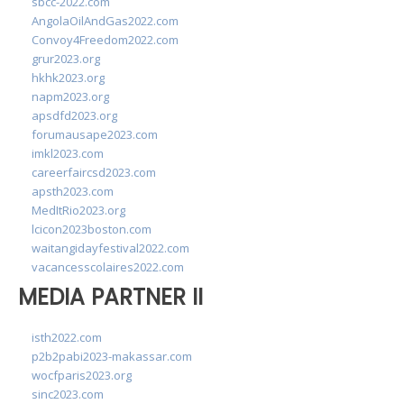
sbcc-2022.com
AngolaOilAndGas2022.com
Convoy4Freedom2022.com
grur2023.org
hkhk2023.org
napm2023.org
apsdfd2023.org
forumausape2023.com
imkl2023.com
careerfaircsd2023.com
apsth2023.com
MedItRio2023.org
lcicon2023boston.com
waitangidayfestival2022.com
vacancesscolaires2022.com
MEDIA PARTNER II
isth2022.com
p2b2pabi2023-makassar.com
wocfparis2023.org
sinc2023.com