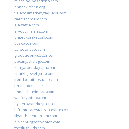
missblackpasadena.com
anneskitchen.org
valenciamarketytaqueria.com
reefrecordsllc.com
alawaffle.com
aryouthfishing.com
united-basketball.com
tios-tacos.com
cafecito-satx.com
graduacionviu2023.com
pecanjackstogo.com
zengardendayspa.com
sparklejewelryinc.com
ironcladtattoostudio.com
bruinshome.com
annascleaningsvc.com
wolfcitytattoo.com
oysterbayturkeytrot.com
lafronterarestauranteybar.com
lilyandrosetearoom.com
olivesburgberrypatch.com
theslushkids.com