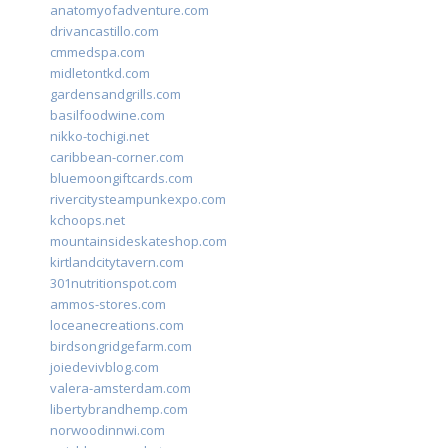
anatomyofadventure.com
drivancastillo.com
cmmedspa.com
midletontkd.com
gardensandgrills.com
basilfoodwine.com
nikko-tochigi.net
caribbean-corner.com
bluemoongiftcards.com
rivercitysteampunkexpo.com
kchoops.net
mountainsideskateshop.com
kirtlandcitytavern.com
301nutritionspot.com
ammos-stores.com
loceanecreations.com
birdsongridgefarm.com
joiedevivblog.com
valera-amsterdam.com
libertybrandhemp.com
norwoodinnwi.com