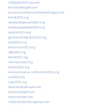
scdlqatar2022-qa.com
thecolumbiagrill.com
provisionscheeseandwineshoppe.com
khedi2023.org
akademikgeriatri2023.org
marmarapediatri2023.org
emchie2023.org
girisimselradyoloji2022.org
utcd2022.org
biosensor2022.org
ialp2022.org
klivet2022.org
ifac-hms2022.org
taoms2022.org
iias-euromena-conference2022.org
ivd2022.org
csity2022.org
ibsarstudyabroad.com
bennusehgall.com
tsecincinnati.com
roderconstructiongroup.com