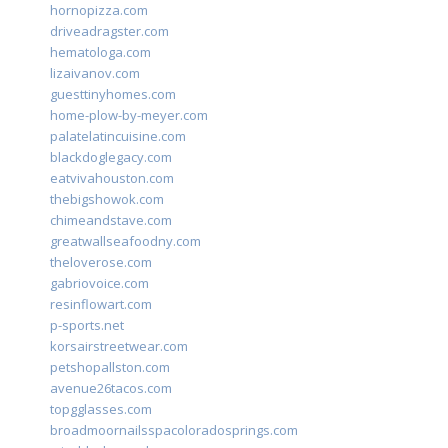
hornopizza.com
driveadragster.com
hematologa.com
lizaivanov.com
guesttinyhomes.com
home-plow-by-meyer.com
palatelatincuisine.com
blackdoglegacy.com
eatvivahouston.com
thebigshowok.com
chimeandstave.com
greatwallseafoodny.com
theloverose.com
gabriovoice.com
resinflowart.com
p-sports.net
korsairstreetwear.com
petshopallston.com
avenue26tacos.com
topgglasses.com
broadmoornailsspacoloradosprings.com