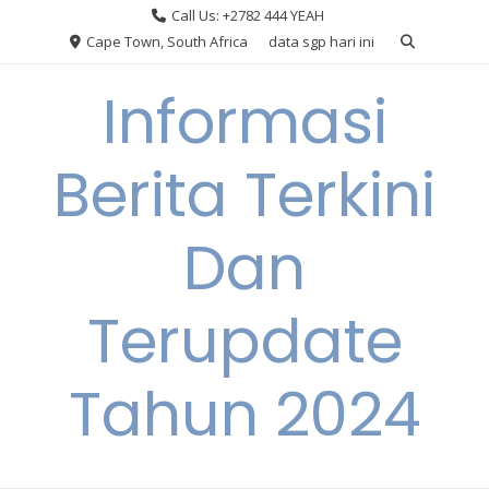
Skip
Call Us: +2782 444 YEAH
to
Cape Town, South Africa
data sgp hari ini
content
Informasi
Berita Terkini
Dan
Terupdate
Tahun 2024