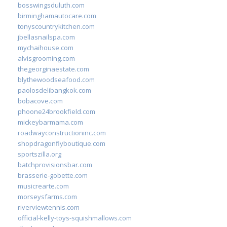
bosswingsduluth.com
birminghamautocare.com
tonyscountrykitchen.com
jbellasnailspa.com
mychaihouse.com
alvisgrooming.com
thegeorginaestate.com
blythewoodseafood.com
paolosdelibangkok.com
bobacove.com
phoone24brookfield.com
mickeybarmama.com
roadwayconstructioninc.com
shopdragonflyboutique.com
sportszilla.org
batchprovisionsbar.com
brasserie-gobette.com
musicrearte.com
morseysfarms.com
riverviewtennis.com
official-kelly-toys-squishmallows.com