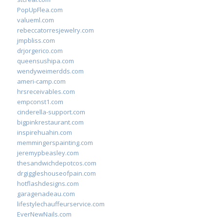
PopUpFlea.com
valueml.com
rebeccatorresjewelry.com
jmpbliss.com
drjorgerico.com
queensushipa.com
wendyweimerdds.com
ameri-camp.com
hrsreceivables.com
empconst1.com
cinderella-support.com
bigpinkrestaurant.com
inspirehuahin.com
memmingerspainting.com
jeremypbeasley.com
thesandwichdepotcos.com
drgiggleshouseofpain.com
hotflashdesigns.com
garagenadeau.com
lifestylechauffeurservice.com
EverNewNails.com