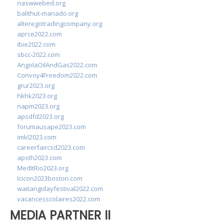
naswwebed.org
balithut-manado.org
alteregotradingcompany.org
aprce2022.com
ibie2022.com
sbcc-2022.com
AngolaOilAndGas2022.com
Convoy4Freedom2022.com
grur2023.org
hkhk2023.org
napm2023.org
apsdfd2023.org
forumausape2023.com
imkl2023.com
careerfaircsd2023.com
apsth2023.com
MedItRio2023.org
lcicon2023boston.com
waitangidayfestival2022.com
vacancesscolaires2022.com
MEDIA PARTNER II