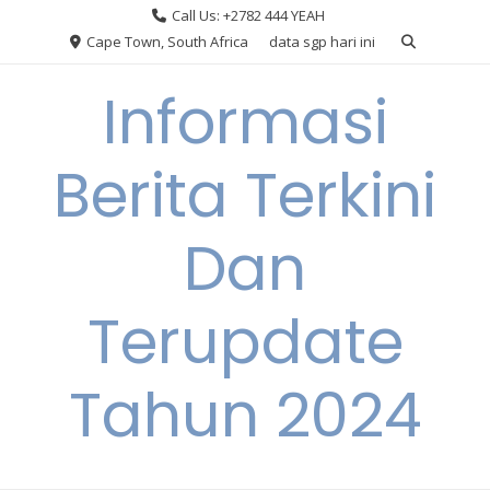
Skip
Call Us: +2782 444 YEAH
to
Cape Town, South Africa
data sgp hari ini
content
Informasi
Berita Terkini
Dan
Terupdate
Tahun 2024