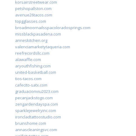
korsairstreetwear.com
petshopallston.com
avenue26tacos.com
topgglasses.com
broadmoornailsspacoloradosprings.com
missblackpasadena.com
anneskitchen.org
valenciamarketytaqueria.com
reefrecordsllc.com
alawaffle.com
aryouthfishing.com
united-basketball.com
tios-tacos.com
cafecito-satx.com
graduacionviu2023.com
pecanjackstogo.com
zengardendayspa.com
sparklejewelryinc.com
ironcladtattoostudio.com
bruinshome.com
annascleaningsvc.com