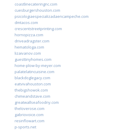
coastlinecateringnc.com
cuesburgershouston.com
psicologiaespecializadaencampeche.com
dmtacos.com
crescentstreetprinting.com
hornopizza.com
driveadragster.com
hematologa.com
lizaivanov.com
guesttinyhomes.com
home-plow-by-meyer.com
palatelatincuisine.com
blackdoglegacy.com
eatvivahouston.com
thebigshowok.com
chimeandstave.com
greatwallseafoodny.com
theloverose.com
gabriovoice.com
resinflowart.com
p-sports.net