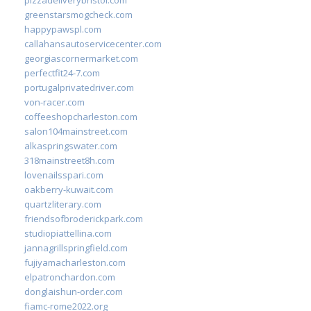
greenstarsmogcheck.com
happypawspl.com
callahansautoservicecenter.com
georgiascornermarket.com
perfectfit24-7.com
portugalprivatedriver.com
von-racer.com
coffeeshopcharleston.com
salon104mainstreet.com
alkaspringswater.com
318mainstreet8h.com
lovenailsspari.com
oakberry-kuwait.com
quartzliterary.com
friendsofbroderickpark.com
studiopiattellina.com
jannagrillspringfield.com
fujiyamacharleston.com
elpatronchardon.com
donglaishun-order.com
fiamc-rome2022.org