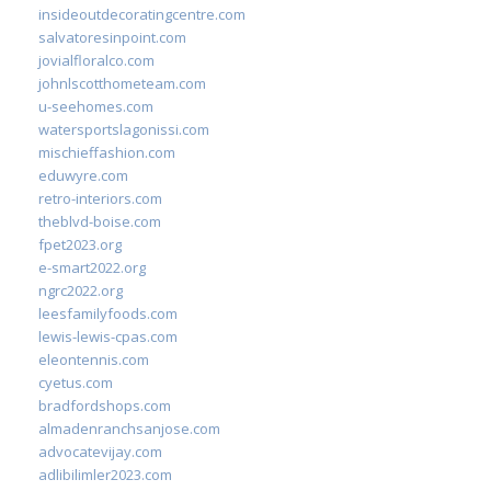
insideoutdecoratingcentre.com
salvatoresinpoint.com
jovialfloralco.com
johnlscotthometeam.com
u-seehomes.com
watersportslagonissi.com
mischieffashion.com
eduwyre.com
retro-interiors.com
theblvd-boise.com
fpet2023.org
e-smart2022.org
ngrc2022.org
leesfamilyfoods.com
lewis-lewis-cpas.com
eleontennis.com
cyetus.com
bradfordshops.com
almadenranchsanjose.com
advocatevijay.com
adlibilimler2023.com