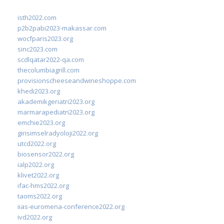
isth2022.com
p2b2pabi2023-makassar.com
wocfparis2023.org
sinc2023.com
scdlqatar2022-qa.com
thecolumbiagrill.com
provisionscheeseandwineshoppe.com
khedi2023.org
akademikgeriatri2023.org
marmarapediatri2023.org
emchie2023.org
girisimselradyoloji2022.org
utcd2022.org
biosensor2022.org
ialp2022.org
klivet2022.org
ifac-hms2022.org
taoms2022.org
iias-euromena-conference2022.org
ivd2022.org