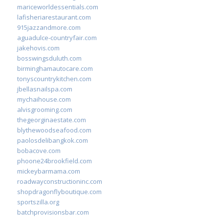
mariceworldessentials.com
lafisheriarestaurant.com
915jazzandmore.com
aguadulce-countryfair.com
jakehovis.com
bosswingsduluth.com
birminghamautocare.com
tonyscountrykitchen.com
jbellasnailspa.com
mychaihouse.com
alvisgrooming.com
thegeorginaestate.com
blythewoodseafood.com
paolosdelibangkok.com
bobacove.com
phoone24brookfield.com
mickeybarmama.com
roadwayconstructioninc.com
shopdragonflyboutique.com
sportszilla.org
batchprovisionsbar.com