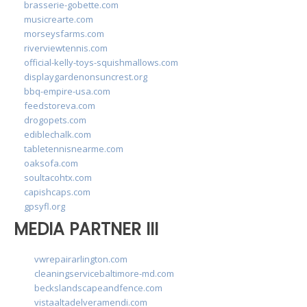
brasserie-gobette.com
musicrearte.com
morseysfarms.com
riverviewtennis.com
official-kelly-toys-squishmallows.com
displaygardenonsuncrest.org
bbq-empire-usa.com
feedstoreva.com
drogopets.com
ediblechalk.com
tabletennisnearme.com
oaksofa.com
soultacohtx.com
capishcaps.com
gpsyfl.org
MEDIA PARTNER III
vwrepairarlington.com
cleaningservicebaltimore-md.com
beckslandscapeandfence.com
vistaaltadelveramendi.com