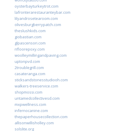
wolfcitytattoo.com
oysterbayturkeytrot.com
lafronterarestauranteybar.com
lilyandrosetearoom.com
olivesburgberrypatch.com
theslushkids.com
giobastian.com
glpascensori.com
rifloorepoxy.com
woolleymillingandpaving.com
uptonpvd.com
2troublegrill.com
casateranga.com
sticksandstonesstudiooh.com
walkers-treeservice.com
shopmossi.com
untamedcollectivesd.com
mxpwellness.com
infernocanine.com
thepaperhousecollection.com
allisonwillisholley.com
solslite.org