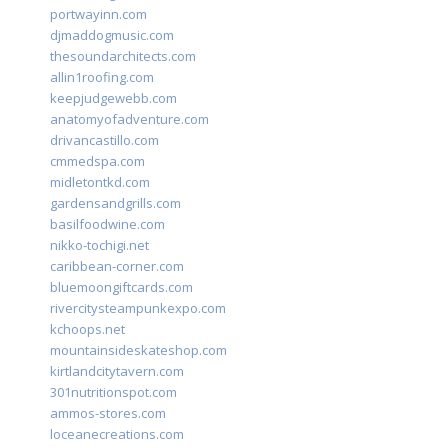
portwayinn.com
djmaddogmusic.com
thesoundarchitects.com
allin1roofing.com
keepjudgewebb.com
anatomyofadventure.com
drivancastillo.com
cmmedspa.com
midletontkd.com
gardensandgrills.com
basilfoodwine.com
nikko-tochigi.net
caribbean-corner.com
bluemoongiftcards.com
rivercitysteampunkexpo.com
kchoops.net
mountainsideskateshop.com
kirtlandcitytavern.com
301nutritionspot.com
ammos-stores.com
loceanecreations.com