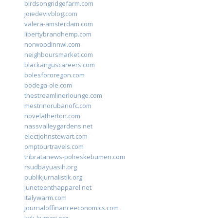
birdsongridgefarm.com
joiedevivblog.com
valera-amsterdam.com
libertybrandhemp.com
norwoodinnwi.com
neighboursmarket.com
blackanguscareers.com
bolesfororegon.com
bodega-ole.com
thestreamlinerlounge.com
mestrinorubanofc.com
novelatherton.com
nassvalleygardens.net
electjohnstewart.com
omptourtravels.com
tribratanews-polreskebumen.com
rsudbayuasih.org
publikjurnalistik.org
juneteenthapparel.net
italywarm.com
journaloffinanceeconomics.com