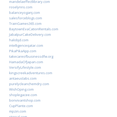
mandelaeffectlibrary.com
roselynns.com
balanceyoganj.com
salesforceblogs.com
TrainGames365.com
BaytownEvaCationRentals.com
JabalpurCakeDelivery.com
halobjd.com
intelligenceqatar.com
PikaPikaApp.com
takecareofbusinessdfw.org
HamadaOfJapan.com
VersifyLifestyle.com
kingscreekadventures.com
antaeuslabs.com
purelycleanchemdry.com
WishOping.com
shoplegacee.com
bonvivantshop.com
CupPlante.com
mpzin.com
stcreal.com