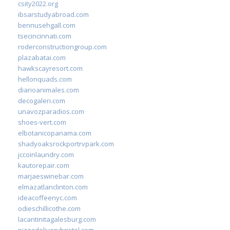
csity2022.org
ibsarstudyabroad.com
bennusehgall.com
tsecincinnati.com
roderconstructiongroup.com
plazabatai.com
hawkscayresort.com
hellonquads.com
diarioanimales.com
decogaleri.com
unavozparadios.com
shoes-vert.com
elbotanicopanama.com
shadyoaksrockportrvpark.com
jccoinlaundry.com
kautorepair.com
marjaeswinebar.com
elmazatlanclinton.com
ideacoffeenyc.com
odieschillicothe.com
lacantinitagalesburg.com
pizzadeliverybristol.com