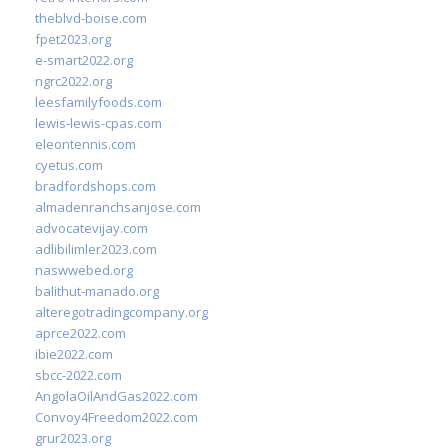
theblvd-boise.com
fpet2023.org
e-smart2022.org
ngrc2022.org
leesfamilyfoods.com
lewis-lewis-cpas.com
eleontennis.com
cyetus.com
bradfordshops.com
almadenranchsanjose.com
advocatevijay.com
adlibilimler2023.com
naswwebed.org
balithut-manado.org
alteregotradingcompany.org
aprce2022.com
ibie2022.com
sbcc-2022.com
AngolaOilAndGas2022.com
Convoy4Freedom2022.com
grur2023.org