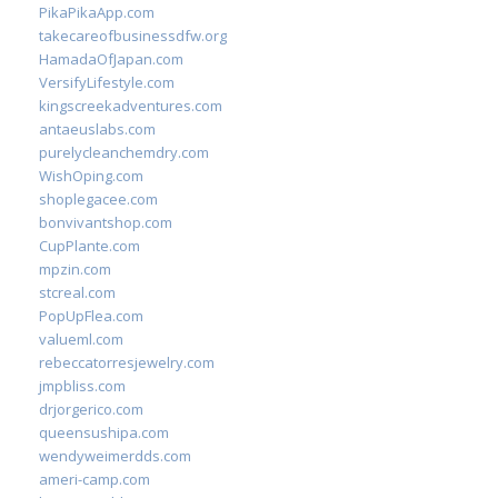
PikaPikaApp.com
takecareofbusinessdfw.org
HamadaOfJapan.com
VersifyLifestyle.com
kingscreekadventures.com
antaeuslabs.com
purelycleanchemdry.com
WishOping.com
shoplegacee.com
bonvivantshop.com
CupPlante.com
mpzin.com
stcreal.com
PopUpFlea.com
valueml.com
rebeccatorresjewelry.com
jmpbliss.com
drjorgerico.com
queensushipa.com
wendyweimerdds.com
ameri-camp.com