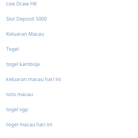
Live Draw HK
Slot Deposit 5000
Keluaran Macau
Togel
togel kamboja
keluaran macau hari ini
toto macau
togel sgp
togel macau hari ini