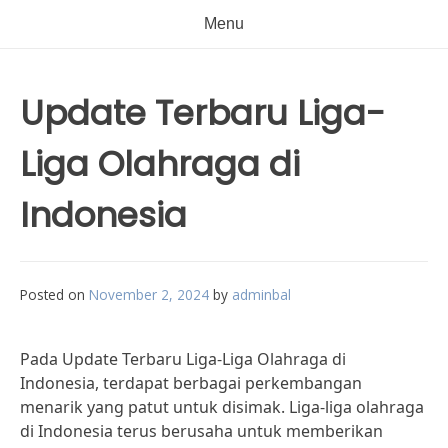
Menu
Update Terbaru Liga-
Liga Olahraga di
Indonesia
Posted on
November 2, 2024
by
adminbal
Pada Update Terbaru Liga-Liga Olahraga di
Indonesia, terdapat berbagai perkembangan
menarik yang patut untuk disimak. Liga-liga olahraga
di Indonesia terus berusaha untuk memberikan