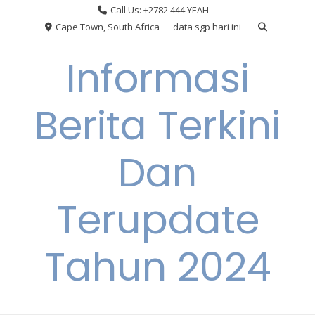
Skip
Call Us: +2782 444 YEAH
to
Cape Town, South Africa
data sgp hari ini
content
Informasi
Berita Terkini
Dan
Terupdate
Tahun 2024