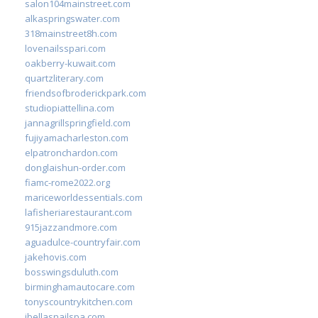
salon104mainstreet.com
alkaspringswater.com
318mainstreet8h.com
lovenailsspari.com
oakberry-kuwait.com
quartzliterary.com
friendsofbroderickpark.com
studiopiattellina.com
jannagrillspringfield.com
fujiyamacharleston.com
elpatronchardon.com
donglaishun-order.com
fiamc-rome2022.org
mariceworldessentials.com
lafisheriarestaurant.com
915jazzandmore.com
aguadulce-countryfair.com
jakehovis.com
bosswingsduluth.com
birminghamautocare.com
tonyscountrykitchen.com
jbellasnailspa.com