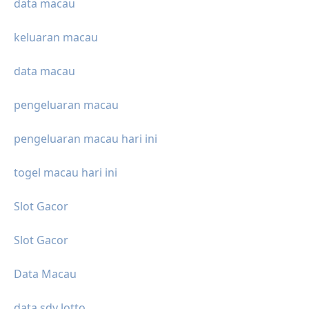
data macau
keluaran macau
data macau
pengeluaran macau
pengeluaran macau hari ini
togel macau hari ini
Slot Gacor
Slot Gacor
Data Macau
data sdy lotto