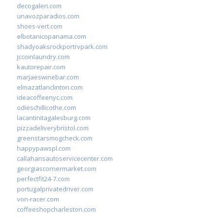
decogaleri.com
unavozparadios.com
shoes-vert.com
elbotanicopanama.com
shadyoaksrockportrvpark.com
jccoinlaundry.com
kautorepair.com
marjaeswinebar.com
elmazatlanclinton.com
ideacoffeenyc.com
odieschillicothe.com
lacantinitagalesburg.com
pizzadeliverybristol.com
greenstarsmogcheck.com
happypawspl.com
callahansautoservicecenter.com
georgiascornermarket.com
perfectfit24-7.com
portugalprivatedriver.com
von-racer.com
coffeeshopcharleston.com