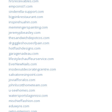
hrsreceivables.com
empconst1.com
cinderella-support.com
bigpinkrestaurant.com
inspirehuahin.com
memmingerspainting.com
jeremypbeasley.com
thesandwichdepotcos.com
drgiggleshouseofpain.com
hotflashdesigns.com
garagenadeau.com
lifestylechauffeurservice.com
EverNewNails.com
insideoutdecoratingcentre.com
salvatoresinpoint.com
jovialfloralco.com
johnlscotthometeam.com
u-seehomes.com
watersportslagonissi.com
mischieffashion.com
eduwyre.com
retro-interiors.com