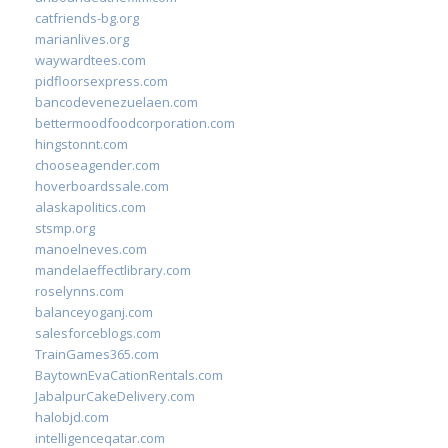
catfriends-bg.org
marianlives.org
waywardtees.com
pidfloorsexpress.com
bancodevenezuelaen.com
bettermoodfoodcorporation.com
hingstonnt.com
chooseagender.com
hoverboardssale.com
alaskapolitics.com
stsmp.org
manoelneves.com
mandelaeffectlibrary.com
roselynns.com
balanceyoganj.com
salesforceblogs.com
TrainGames365.com
BaytownEvaCationRentals.com
JabalpurCakeDelivery.com
halobjd.com
intelligenceqatar.com