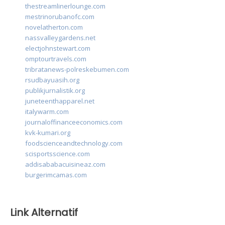
thestreamlinerlounge.com
mestrinorubanofc.com
novelatherton.com
nassvalleygardens.net
electjohnstewart.com
omptourtravels.com
tribratanews-polreskebumen.com
rsudbayuasih.org
publikjurnalistik.org
juneteenthapparel.net
italywarm.com
journaloffinanceeconomics.com
kvk-kumari.org
foodscienceandtechnology.com
scisportsscience.com
addisababacuisineaz.com
burgerimcamas.com
Link Alternatif