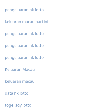
pengeluaran hk lotto
keluaran macau hari ini
pengeluaran hk lotto
pengeluaran hk lotto
pengeluaran hk lotto
Keluaran Macau
keluaran macau
data hk lotto
togel sdy lotto