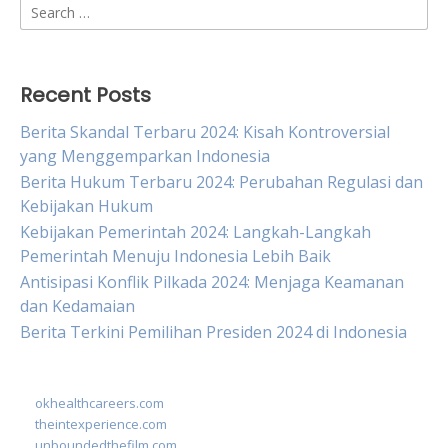
Search
for:
Recent Posts
Berita Skandal Terbaru 2024: Kisah Kontroversial
yang Menggemparkan Indonesia
Berita Hukum Terbaru 2024: Perubahan Regulasi dan
Kebijakan Hukum
Kebijakan Pemerintah 2024: Langkah-Langkah
Pemerintah Menuju Indonesia Lebih Baik
Antisipasi Konflik Pilkada 2024: Menjaga Keamanan
dan Kedamaian
Berita Terkini Pemilihan Presiden 2024 di Indonesia
okhealthcareers.com
theintexperience.com
unboundedthefilm.com