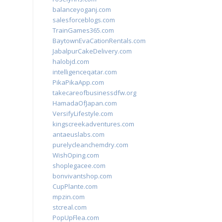
balanceyoganj.com
salesforceblogs.com
TrainGames365.com
BaytownEvaCationRentals.com
JabalpurCakeDelivery.com
halobjd.com
intelligenceqatar.com
PikaPikaApp.com
takecareofbusinessdfw.org
HamadaOfJapan.com
VersifyLifestyle.com
kingscreekadventures.com
antaeuslabs.com
purelycleanchemdry.com
WishOping.com
shoplegacee.com
bonvivantshop.com
CupPlante.com
mpzin.com
stcreal.com
PopUpFlea.com