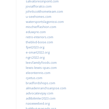
salvatoresinpoint.com
jovialfloralco.com
johnlscotthometeam.com
u-seehomes.com
watersportslagonissi.com
mischieffashion.com
eduwyre.com
retro-interiors.com
theblvd-boise.com
fpet2023.org
e-smart2022.org
ngrc2022.org
leesfamilyfoods.com
lewis-lewis-cpas.com
eleontennis.com
cyetus.com
bradfordshops.com
almadenranchsanjose.com
advocatevijay.com
adlibilimler2023.com
naswwebed.org
balithut-manado.org