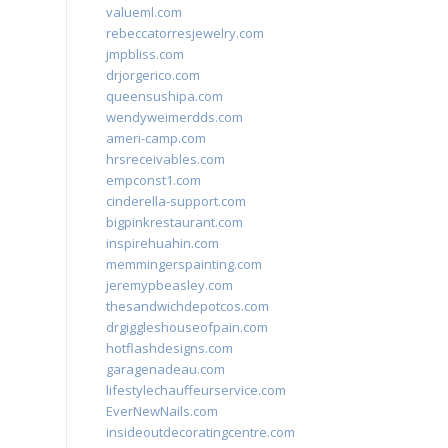
valueml.com
rebeccatorresjewelry.com
jmpbliss.com
drjorgerico.com
queensushipa.com
wendyweimerdds.com
ameri-camp.com
hrsreceivables.com
empconst1.com
cinderella-support.com
bigpinkrestaurant.com
inspirehuahin.com
memmingerspainting.com
jeremypbeasley.com
thesandwichdepotcos.com
drgiggleshouseofpain.com
hotflashdesigns.com
garagenadeau.com
lifestylechauffeurservice.com
EverNewNails.com
insideoutdecoratingcentre.com