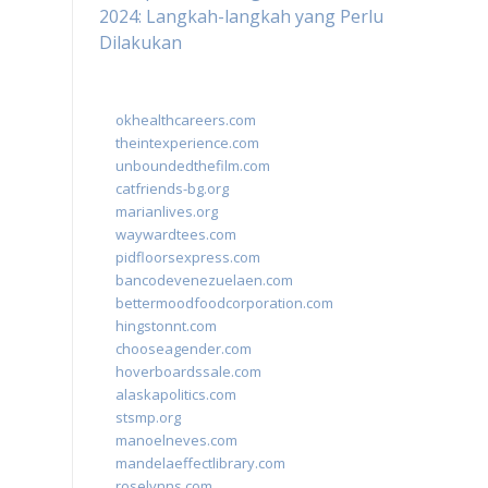
2024: Langkah-langkah yang Perlu
Dilakukan
okhealthcareers.com
theintexperience.com
unboundedthefilm.com
catfriends-bg.org
marianlives.org
waywardtees.com
pidfloorsexpress.com
bancodevenezuelaen.com
bettermoodfoodcorporation.com
hingstonnt.com
chooseagender.com
hoverboardssale.com
alaskapolitics.com
stsmp.org
manoelneves.com
mandelaeffectlibrary.com
roselynns.com