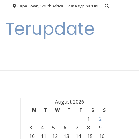
Cape Town, South Africa
data sgp hari ini
n Terupdate
August 2026
M
T
W
T
F
S
S
1
2
3
4
5
6
7
8
9
10
11
12
13
14
15
16